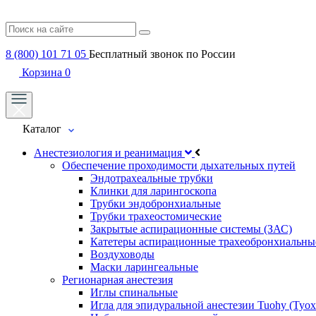
8 (800) 101 71 05
Бесплатный звонок по России
Корзина
0
Каталог
Анестезиология и реанимация
Обеспечение проходимости дыхательных путей
Эндотрахеальные трубки
Клинки для ларингоскопа
Трубки эндобронхиальные
Трубки трахеостомические
Закрытые аспирационные системы (ЗАС)
Катетеры аспирационные трахеобронхиальны
Воздуховоды
Маски ларингеальные
Регионарная анестезия
Иглы спинальные
Игла для эпидуральной анестезии Tuohy (Туох