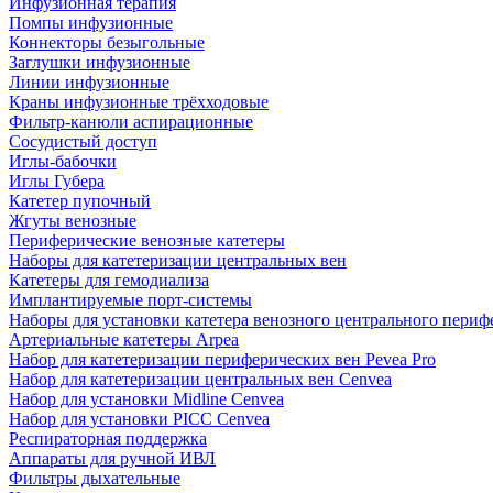
Инфузионная терапия
Помпы инфузионные
Коннекторы безыгольные
Заглушки инфузионные
Линии инфузионные
Краны инфузионные трёхходовые
Фильтр-канюли аспирационные
Сосудистый доступ
Иглы-бабочки
Иглы Губера
Катетер пупочный
Жгуты венозные
Периферические венозные катетеры
Наборы для катетеризации центральных вен
Катетеры для гемодиализа
Имплантируемые порт‑системы
Наборы для установки катетера венозного центрального пери
Артериальные катетеры Arpea
Набор для катетеризации периферических вен Pevea Pro
Набор для катетеризации центральных вен Cenvea
Набор для установки Midline Cenvea
Набор для установки PICC Cenvea
Респираторная поддержка
Аппараты для ручной ИВЛ
Фильтры дыхательные