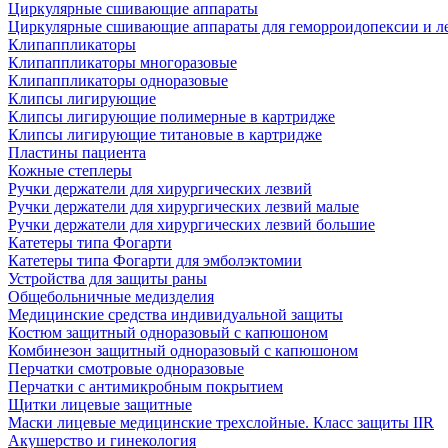
Циркулярные сшивающие аппараты
Циркулярные сшивающие аппараты для геморроидопексии и ле
Клипаппликаторы
Клипаппликаторы многоразовые
Клипаппликаторы одноразовые
Клипсы лигирующие
Клипсы лигирующие полимерные в картридже
Клипсы лигирующие титановые в картридже
Пластины пациента
Кожные степлеры
Ручки держатели для хирургических лезвий
Ручки держатели для хирургических лезвий малые
Ручки держатели для хирургических лезвий большие
Катетеры типа Фогарти
Катетеры типа Фогарти для эмболэктомии
Устройства для защиты раны
Общебольничные медизделия
Медицинские средства индивидуальной защиты
Костюм защитный одноразовый с капюшоном
Комбинезон защитный одноразовый с капюшоном
Перчатки смотровые одноразовые
Перчатки с антимикробным покрытием
Щитки лицевые защитные
Маски лицевые медицинские трехслойные. Класс защиты IIR
Акушерство и гинекология