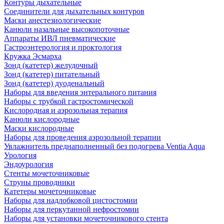
Контуры дыхательные
Соединители для дыхательных контуров
Маски анестезиологические
Канюли назальные высокопоточные
Аппараты ИВЛ пневматические
Гастроэнтерология и проктология
Кружка Эсмарха
Зонд (катетер) желудочный
Зонд (катетер) питательный
Зонд (катетер) дуоденальный
Наборы для введения энтерального питания
Наборы с трубкой гастростомической
Кислородная и аэрозольная терапия
Канюли кислородные
Маски кислородные
Наборы для проведения аэрозольной терапии
Увлажнитель преднаполненный без подогрева Ventia Aqua
Урология
Эндоурология
Стенты мочеточниковые
Струны проводники
Катетеры мочеточниковые
Наборы для надлобковой цистостомии
Наборы для перкутанной нефростомии
Наборы для установки мочеточникового стента