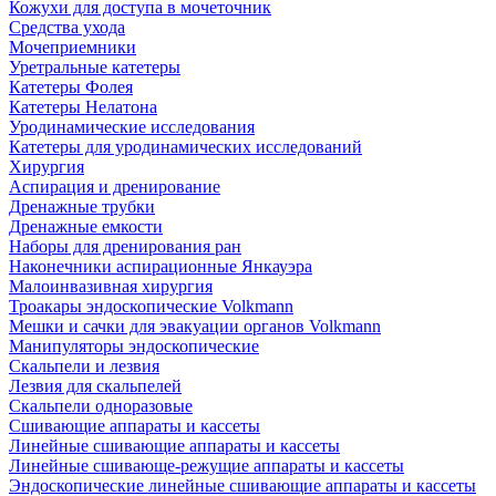
Кожухи для доступа в мочеточник
Средства ухода
Мочеприемники
Уретральные катетеры
Катетеры Фолея
Катетеры Нелатона
Уродинамические исследования
Катетеры для уродинамических исследований
Хирургия
Аспирация и дренирование
Дренажные трубки
Дренажные емкости
Наборы для дренирования ран
Наконечники аспирационные Янкауэра
Малоинвазивная хирургия
Троакары эндоскопические Volkmann
Мешки и сачки для эвакуации органов Volkmann
Манипуляторы эндоскопические
Скальпели и лезвия
Лезвия для скальпелей
Скальпели одноразовые
Сшивающие аппараты и кассеты
Линейные сшивающие аппараты и кассеты
Линейные сшивающе-режущие аппараты и кассеты
Эндоскопические линейные сшивающие аппараты и кассеты