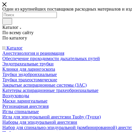
Один из крупнейших поставщиков расходных материалов и из
Каталог
По всему сайту
По каталогу
Каталог
Анестезиология и реанимация
Обеспечение проходимости дыхательных путей
Эндотрахеальные трубки
Клинки для ларингоскопа
Трубки эндобронхиальные
Трубки трахеостомические
Закрытые аспирационные системы (ЗАС)
Катетеры аспирационные трахеобронхиальные
Воздуховоды
Маски ларингеальные
Регионарная анестезия
Иглы спинальные
Игла для эпидуральной анестезии Tuohy (Туохи)
Наборы для эпидуральной анестезии
Набор для спинально-эпидуральной (комбинированной) анесте