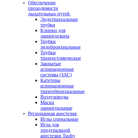
Обеспечение
проходимости
дыхательных путей
Эндотрахеальные
трубки
Клинки для
ларингоскопа
Трубки
эндобронхиальные
Трубки
трахеостомические
Закрытые
аспирационные
системы (ЗАС)
Катетеры
аспирационные
трахеобронхиальные
Воздуховоды
Маски
ларингеальные
Регионарная анестезия
Иглы спинальные
Игла для
эпидуральной
анестезии Tuohy