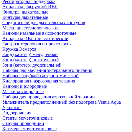
Респираторная поддержка
Аппараты для ручной ИВЛ
Фильтры дыхательные
Контуры дыхательные
Соединители для дыхательных контуров
Маски анестезиологические
Канюли назальные высокопоточные
Аппараты ИВЛ пневматические
Гастроэнтерология и проктология
Кружка Эсмарха
Зонд (катетер) желудочный
Зонд (катетер) питательный
Зонд (катетер) дуоденальный
Наборы для введения энтерального питания
Наборы с трубкой гастростомической
Кислородная и аэрозольная терапия
Канюли кислородные
Маски кислородные
Наборы для проведения аэрозольной терапии
Увлажнитель преднаполненный без подогрева Ventia Aqua
Урология
Эндоурология
Стенты мочеточниковые
Струны проводники
Катетеры мочеточниковые