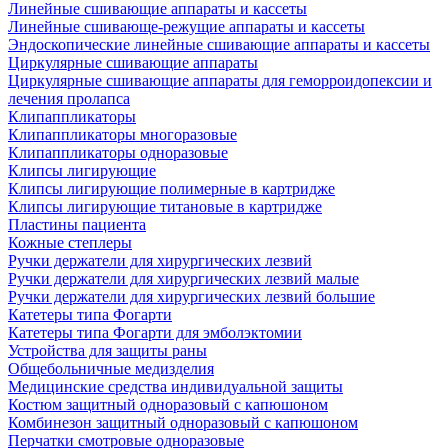
Линейные сшивающие аппараты и кассеты
Линейные сшивающе-режущие аппараты и кассеты
Эндоскопические линейные сшивающие аппараты и кассеты
Циркулярные сшивающие аппараты
Циркулярные сшивающие аппараты для геморроидопексии и
лечения пролапса
Клипаппликаторы
Клипаппликаторы многоразовые
Клипаппликаторы одноразовые
Клипсы лигирующие
Клипсы лигирующие полимерные в картридже
Клипсы лигирующие титановые в картридже
Пластины пациента
Кожные степлеры
Ручки держатели для хирургических лезвий
Ручки держатели для хирургических лезвий малые
Ручки держатели для хирургических лезвий большие
Катетеры типа Фогарти
Катетеры типа Фогарти для эмболэктомии
Устройства для защиты раны
Общебольничные медизделия
Медицинские средства индивидуальной защиты
Костюм защитный одноразовый с капюшоном
Комбинезон защитный одноразовый с капюшоном
Перчатки смотровые одноразовые