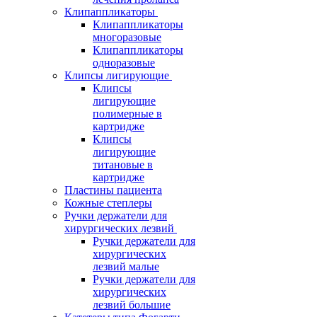
Клипаппликаторы
Клипаппликаторы
многоразовые
Клипаппликаторы
одноразовые
Клипсы лигирующие
Клипсы
лигирующие
полимерные в
картридже
Клипсы
лигирующие
титановые в
картридже
Пластины пациента
Кожные степлеры
Ручки держатели для
хирургических лезвий
Ручки держатели для
хирургических
лезвий малые
Ручки держатели для
хирургических
лезвий большие