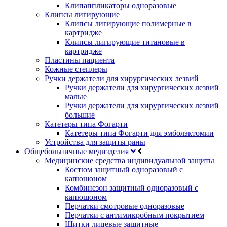
Клипаппликаторы одноразовые
Клипсы лигирующие
Клипсы лигирующие полимерные в
картридже
Клипсы лигирующие титановые в
картридже
Пластины пациента
Кожные степлеры
Ручки держатели для хирургических лезвий
Ручки держатели для хирургических лезвий
малые
Ручки держатели для хирургических лезвий
большие
Катетеры типа Фогарти
Катетеры типа Фогарти для эмболэктомии
Устройства для защиты раны
Общебольничные медизделия
Медицинские средства индивидуальной защиты
Костюм защитный одноразовый с
капюшоном
Комбинезон защитный одноразовый с
капюшоном
Перчатки смотровые одноразовые
Перчатки с антимикробным покрытием
Щитки лицевые защитные