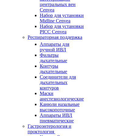
центральных вен
Cenvea
Набор для установки
Midline Cenvea
Набор для установки
PICC Cenvea
Респираторная поддержка
Аппараты для
ручной ИВЛ
Фильтры
дыхательные
Контуры
дыхательные
Соединители для
дыхательных
контуров
Маски
анестезиологические
Канюли назальные
высокопоточные
Аппараты ИВЛ
пневматические
Гастроэнтерология и
проктология