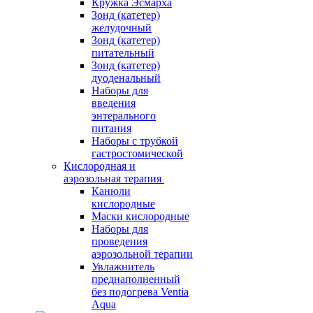
Кружка Эсмарха
Зонд (катетер)
желудочный
Зонд (катетер)
питательный
Зонд (катетер)
дуоденальный
Наборы для
введения
энтерального
питания
Наборы с трубкой
гастростомической
Кислородная и
аэрозольная терапия
Канюли
кислородные
Маски кислородные
Наборы для
проведения
аэрозольной терапии
Увлажнитель
преднаполненный
без подогрева Ventia
Aqua