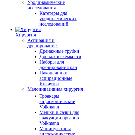
Уродинамические
исследования
Катетеры для
уродинамических
исследований
Хирургия
Аспирация и
дренирование
Дренажные трубки
Дренажные емкости
Наборы для
дренирования ран
Наконечники
аспирационные
Янкауэра
Малоинвазивная хирургия
Троакары
эндоскопические
Volkmann
Мешки и сачки для
эвакуации органов
Volkmann
Манипуляторы
эндоскопические