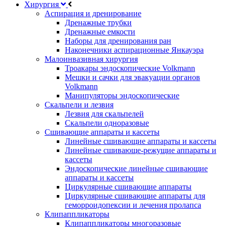
Хирургия
Аспирация и дренирование
Дренажные трубки
Дренажные емкости
Наборы для дренирования ран
Наконечники аспирационные Янкауэра
Малоинвазивная хирургия
Троакары эндоскопические Volkmann
Мешки и сачки для эвакуации органов
Volkmann
Манипуляторы эндоскопические
Скальпели и лезвия
Лезвия для скальпелей
Скальпели одноразовые
Сшивающие аппараты и кассеты
Линейные сшивающие аппараты и кассеты
Линейные сшивающе-режущие аппараты и
кассеты
Эндоскопические линейные сшивающие
аппараты и кассеты
Циркулярные сшивающие аппараты
Циркулярные сшивающие аппараты для
геморроидопексии и лечения пролапса
Клипаппликаторы
Клипаппликаторы многоразовые