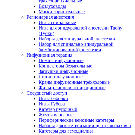
трахеобронхиальные
Воздуховоды
Маски ларингеальные
Регионарная анестезия
Иглы спинальные
Игла для эпидуральной анестезии Tuohy
(Туохи)
Наборы для эпидуральной анестезии
Набор для спинально-эпидуральной
(комбинированной) анестезии
Инфузионная терапия
Помпы инфузионные
Коннекторы безыгольные
Заглушки инфузионные
Линии инфузионные
Краны инфузионные трёхходовые
Фильтр-канюли аспирационные
Сосудистый доступ
Иглы-бабочки
Иглы Губера
Катетер пупочный
Жгуты венозные
Периферические венозные катетеры
Наборы для катетеризации центральных вен
Катетеры для гемодиализа