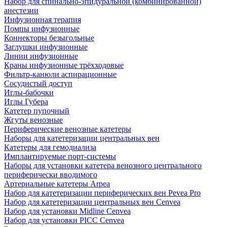
Набор для спинально-эпидуральной (комбинированной)
анестезии
Инфузионная терапия
Помпы инфузионные
Коннекторы безыгольные
Заглушки инфузионные
Линии инфузионные
Краны инфузионные трёхходовые
Фильтр-канюли аспирационные
Сосудистый доступ
Иглы-бабочки
Иглы Губера
Катетер пупочный
Жгуты венозные
Периферические венозные катетеры
Наборы для катетеризации центральных вен
Катетеры для гемодиализа
Имплантируемые порт‑системы
Наборы для установки катетера венозного центрального
периферически вводимого
Артериальные катетеры Arpea
Набор для катетеризации периферических вен Pevea Pro
Набор для катетеризации центральных вен Cenvea
Набор для установки Midline Cenvea
Набор для установки PICC Cenvea