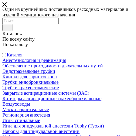
Один из крупнейших поставщиков расходных материалов и
изделий медицинского назначения
Каталог
По всему сайту
По каталогу
Каталог
Анестезиология и реанимация
Обеспечение проходимости дыхательных путей
Эндотрахеальные трубки
Клинки для ларингоскопа
Трубки эндобронхиальные
Трубки трахеостомические
Закрытые аспирационные системы (ЗАС)
Катетеры аспирационные трахеобронхиальные
Воздуховоды
Маски ларингеальные
Регионарная анестезия
Иглы спинальные
Игла для эпидуральной анестезии Tuohy (Туохи)
Наборы для эпидуральной анестезии