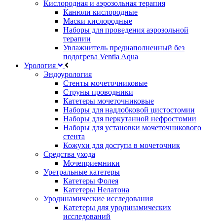
Кислородная и аэрозольная терапия
Канюли кислородные
Маски кислородные
Наборы для проведения аэрозольной
терапии
Увлажнитель преднаполненный без
подогрева Ventia Aqua
Урология
Эндоурология
Стенты мочеточниковые
Струны проводники
Катетеры мочеточниковые
Наборы для надлобковой цистостомии
Наборы для перкутанной нефростомии
Наборы для установки мочеточникового
стента
Кожухи для доступа в мочеточник
Средства ухода
Мочеприемники
Уретральные катетеры
Катетеры Фолея
Катетеры Нелатона
Уродинамические исследования
Катетеры для уродинамических
исследований