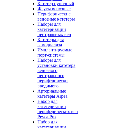
Катетер пупочный
Жгуты венозные
Периферические
венозные катетеры
Наборы для
катетеризации
центральных вен
Катетеры для
гемодиализа
Имплантируемые
порт‑системы
Наборы для
установки катетера
венозного
центрального
периферически
вводимого
Артериальные
катетеры Arpea
Набор для
катетеризации
периферических вен
Pevea Pro
Набор для
катетеризации