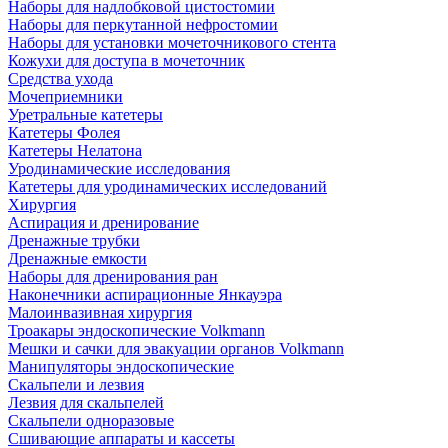
Наборы для надлобковой цистостомии
Наборы для перкутанной нефростомии
Наборы для установки мочеточникового стента
Кожухи для доступа в мочеточник
Средства ухода
Мочеприемники
Уретральные катетеры
Катетеры Фолея
Катетеры Нелатона
Уродинамические исследования
Катетеры для уродинамических исследований
Хирургия
Аспирация и дренирование
Дренажные трубки
Дренажные емкости
Наборы для дренирования ран
Наконечники аспирационные Янкауэра
Малоинвазивная хирургия
Троакары эндоскопические Volkmann
Мешки и сачки для эвакуации органов Volkmann
Манипуляторы эндоскопические
Скальпели и лезвия
Лезвия для скальпелей
Скальпели одноразовые
Сшивающие аппараты и кассеты