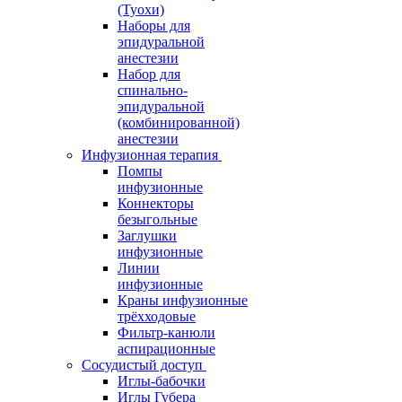
(Туохи)
Наборы для
эпидуральной
анестезии
Набор для
спинально-
эпидуральной
(комбинированной)
анестезии
Инфузионная терапия
Помпы
инфузионные
Коннекторы
безыгольные
Заглушки
инфузионные
Линии
инфузионные
Краны инфузионные
трёхходовые
Фильтр-канюли
аспирационные
Сосудистый доступ
Иглы-бабочки
Иглы Губера