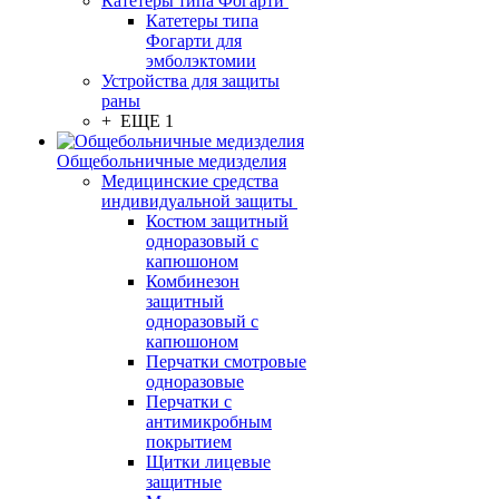
Катетеры типа Фогарти
Катетеры типа
Фогарти для
эмболэктомии
Устройства для защиты
раны
+ ЕЩЕ 1
Общебольничные медизделия
Медицинские средства
индивидуальной защиты
Костюм защитный
одноразовый с
капюшоном
Комбинезон
защитный
одноразовый с
капюшоном
Перчатки смотровые
одноразовые
Перчатки с
антимикробным
покрытием
Щитки лицевые
защитные