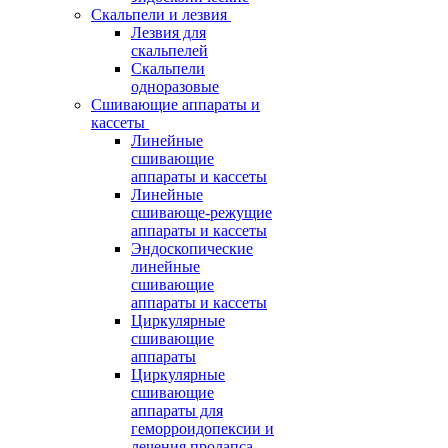
Скальпели и лезвия
Лезвия для
скальпелей
Скальпели
одноразовые
Сшивающие аппараты и
кассеты
Линейные
сшивающие
аппараты и кассеты
Линейные
сшивающе-режущие
аппараты и кассеты
Эндоскопические
линейные
сшивающие
аппараты и кассеты
Циркулярные
сшивающие
аппараты
Циркулярные
сшивающие
аппараты для
геморроидопексии и
лечения пролапса