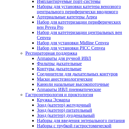
Имплантируемые порт‑системы
Наборы для установки катетера венозного
центрального периферически вводимого
Артериальные катетеры Arpea
Набор для катетеризации периферических
вен Pevea Pro
Набор для катетеризации центральных вен
Cenvea
Набор для установки Midline Cenvea
Набор для установки PICC Cenvea
Респираторная поддержка
Аппараты для ручной ИВЛ
Фильтры дыхательные
Контуры дыхательные
Соединители для дыхательных контуров
Маски анестезиологические
Канюли назальные высокопоточные
Аппараты ИВЛ пневматические
Гастроэнтерология и проктология
Кружка Эсмарха
Зонд (катетер) желудочный
Зонд (катетер) питательный
Зонд (катетер) дуоденальный
Наборы для введения энтерального питания
Наборы с трубкой гастростомической