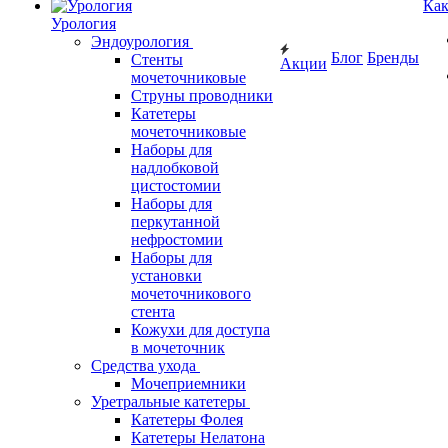
Как
Урология
Эндоурология
Блог
Бренды
Стенты
Акции
мочеточниковые
Струны проводники
Катетеры
мочеточниковые
Наборы для
надлобковой
цистостомии
Наборы для
перкутанной
нефростомии
Наборы для
установки
мочеточникового
стента
Кожухи для доступа
в мочеточник
Средства ухода
Мочеприемники
Уретральные катетеры
Катетеры Фолея
Катетеры Нелатона