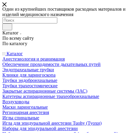
Один из крупнейших поставщиков расходных материалов и
изделий медицинского назначения
Каталог
По всему сайту
По каталогу
Каталог
Анестезиология и реанимация
Обеспечение проходимости дыхательных путей
Эндотрахеальные трубки
Клинки для ларингоскопа
Трубки эндобронхиальные
Трубки трахеостомические
Закрытые аспирационные системы (ЗАС)
Катетеры аспирационные трахеобронхиальные
Воздуховоды
Маски ларингеальные
Регионарная анестезия
Иглы спинальные
Игла для эпидуральной анестезии Tuohy (Туохи)
Наборы для эпидуральной анестезии