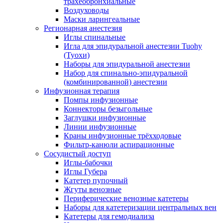
трахеобронхиальные
Воздуховоды
Маски ларингеальные
Регионарная анестезия
Иглы спинальные
Игла для эпидуральной анестезии Tuohy
(Туохи)
Наборы для эпидуральной анестезии
Набор для спинально-эпидуральной
(комбинированной) анестезии
Инфузионная терапия
Помпы инфузионные
Коннекторы безыгольные
Заглушки инфузионные
Линии инфузионные
Краны инфузионные трёхходовые
Фильтр-канюли аспирационные
Сосудистый доступ
Иглы-бабочки
Иглы Губера
Катетер пупочный
Жгуты венозные
Периферические венозные катетеры
Наборы для катетеризации центральных вен
Катетеры для гемодиализа