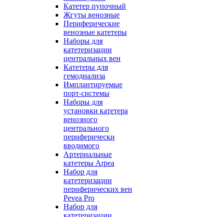
Катетер пупочный
Жгуты венозные
Периферические
венозные катетеры
Наборы для
катетеризации
центральных вен
Катетеры для
гемодиализа
Имплантируемые
порт‑системы
Наборы для
установки катетера
венозного
центрального
периферически
вводимого
Артериальные
катетеры Arpea
Набор для
катетеризации
периферических вен
Pevea Pro
Набор для
катетеризации