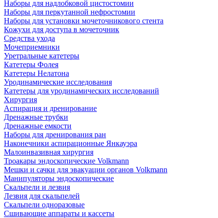
Наборы для надлобковой цистостомии
Наборы для перкутанной нефростомии
Наборы для установки мочеточникового стента
Кожухи для доступа в мочеточник
Средства ухода
Мочеприемники
Уретральные катетеры
Катетеры Фолея
Катетеры Нелатона
Уродинамические исследования
Катетеры для уродинамических исследований
Хирургия
Аспирация и дренирование
Дренажные трубки
Дренажные емкости
Наборы для дренирования ран
Наконечники аспирационные Янкауэра
Малоинвазивная хирургия
Троакары эндоскопические Volkmann
Мешки и сачки для эвакуации органов Volkmann
Манипуляторы эндоскопические
Скальпели и лезвия
Лезвия для скальпелей
Скальпели одноразовые
Сшивающие аппараты и кассеты