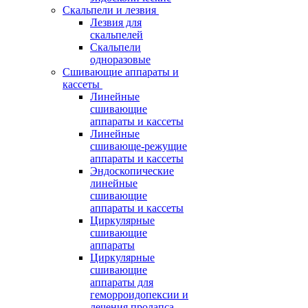
Скальпели и лезвия
Лезвия для
скальпелей
Скальпели
одноразовые
Сшивающие аппараты и
кассеты
Линейные
сшивающие
аппараты и кассеты
Линейные
сшивающе-режущие
аппараты и кассеты
Эндоскопические
линейные
сшивающие
аппараты и кассеты
Циркулярные
сшивающие
аппараты
Циркулярные
сшивающие
аппараты для
геморроидопексии и
лечения пролапса