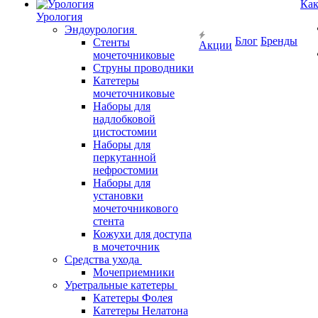
Как
Урология
Эндоурология
Блог
Бренды
Стенты
Акции
мочеточниковые
Струны проводники
Катетеры
мочеточниковые
Наборы для
надлобковой
цистостомии
Наборы для
перкутанной
нефростомии
Наборы для
установки
мочеточникового
стента
Кожухи для доступа
в мочеточник
Средства ухода
Мочеприемники
Уретральные катетеры
Катетеры Фолея
Катетеры Нелатона