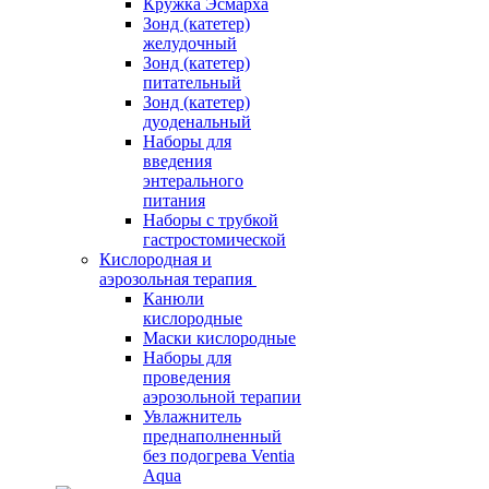
Кружка Эсмарха
Зонд (катетер)
желудочный
Зонд (катетер)
питательный
Зонд (катетер)
дуоденальный
Наборы для
введения
энтерального
питания
Наборы с трубкой
гастростомической
Кислородная и
аэрозольная терапия
Канюли
кислородные
Маски кислородные
Наборы для
проведения
аэрозольной терапии
Увлажнитель
преднаполненный
без подогрева Ventia
Aqua