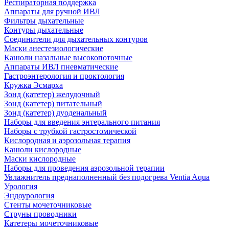
Респираторная поддержка
Аппараты для ручной ИВЛ
Фильтры дыхательные
Контуры дыхательные
Соединители для дыхательных контуров
Маски анестезиологические
Канюли назальные высокопоточные
Аппараты ИВЛ пневматические
Гастроэнтерология и проктология
Кружка Эсмарха
Зонд (катетер) желудочный
Зонд (катетер) питательный
Зонд (катетер) дуоденальный
Наборы для введения энтерального питания
Наборы с трубкой гастростомической
Кислородная и аэрозольная терапия
Канюли кислородные
Маски кислородные
Наборы для проведения аэрозольной терапии
Увлажнитель преднаполненный без подогрева Ventia Aqua
Урология
Эндоурология
Стенты мочеточниковые
Струны проводники
Катетеры мочеточниковые