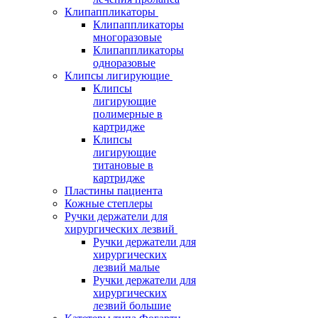
Клипаппликаторы
Клипаппликаторы
многоразовые
Клипаппликаторы
одноразовые
Клипсы лигирующие
Клипсы
лигирующие
полимерные в
картридже
Клипсы
лигирующие
титановые в
картридже
Пластины пациента
Кожные степлеры
Ручки держатели для
хирургических лезвий
Ручки держатели для
хирургических
лезвий малые
Ручки держатели для
хирургических
лезвий большие