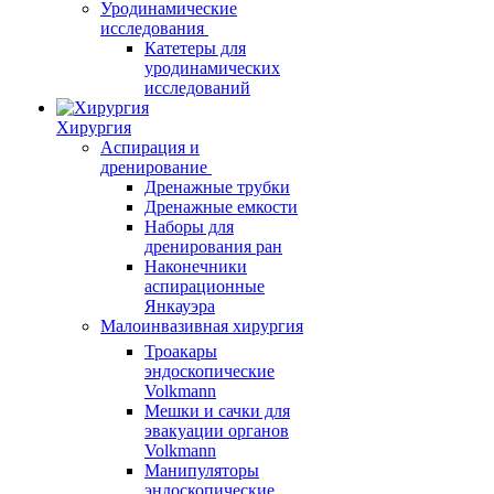
Уродинамические
исследования
Катетеры для
уродинамических
исследований
Хирургия
Аспирация и
дренирование
Дренажные трубки
Дренажные емкости
Наборы для
дренирования ран
Наконечники
аспирационные
Янкауэра
Малоинвазивная хирургия
Троакары
эндоскопические
Volkmann
Мешки и сачки для
эвакуации органов
Volkmann
Манипуляторы
эндоскопические