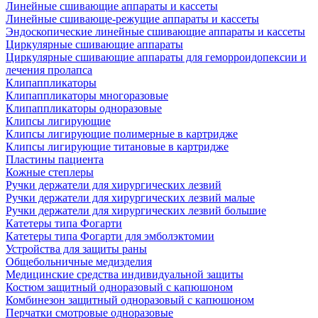
Линейные сшивающие аппараты и кассеты
Линейные сшивающе-режущие аппараты и кассеты
Эндоскопические линейные сшивающие аппараты и кассеты
Циркулярные сшивающие аппараты
Циркулярные сшивающие аппараты для геморроидопексии и
лечения пролапса
Клипаппликаторы
Клипаппликаторы многоразовые
Клипаппликаторы одноразовые
Клипсы лигирующие
Клипсы лигирующие полимерные в картридже
Клипсы лигирующие титановые в картридже
Пластины пациента
Кожные степлеры
Ручки держатели для хирургических лезвий
Ручки держатели для хирургических лезвий малые
Ручки держатели для хирургических лезвий большие
Катетеры типа Фогарти
Катетеры типа Фогарти для эмболэктомии
Устройства для защиты раны
Общебольничные медизделия
Медицинские средства индивидуальной защиты
Костюм защитный одноразовый с капюшоном
Комбинезон защитный одноразовый с капюшоном
Перчатки смотровые одноразовые