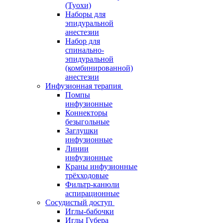
(Туохи)
Наборы для
эпидуральной
анестезии
Набор для
спинально-
эпидуральной
(комбинированной)
анестезии
Инфузионная терапия
Помпы
инфузионные
Коннекторы
безыгольные
Заглушки
инфузионные
Линии
инфузионные
Краны инфузионные
трёхходовые
Фильтр-канюли
аспирационные
Сосудистый доступ
Иглы-бабочки
Иглы Губера