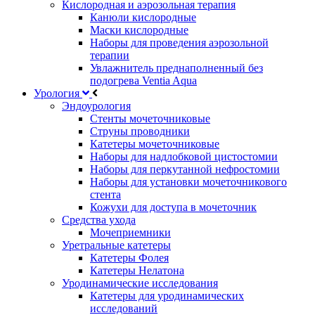
Кислородная и аэрозольная терапия
Канюли кислородные
Маски кислородные
Наборы для проведения аэрозольной
терапии
Увлажнитель преднаполненный без
подогрева Ventia Aqua
Урология
Эндоурология
Стенты мочеточниковые
Струны проводники
Катетеры мочеточниковые
Наборы для надлобковой цистостомии
Наборы для перкутанной нефростомии
Наборы для установки мочеточникового
стента
Кожухи для доступа в мочеточник
Средства ухода
Мочеприемники
Уретральные катетеры
Катетеры Фолея
Катетеры Нелатона
Уродинамические исследования
Катетеры для уродинамических
исследований