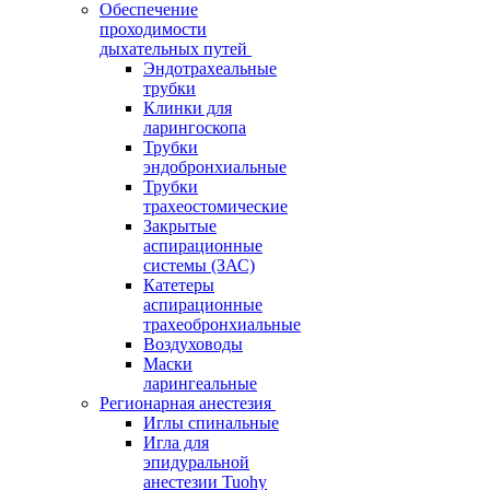
Обеспечение
проходимости
дыхательных путей
Эндотрахеальные
трубки
Клинки для
ларингоскопа
Трубки
эндобронхиальные
Трубки
трахеостомические
Закрытые
аспирационные
системы (ЗАС)
Катетеры
аспирационные
трахеобронхиальные
Воздуховоды
Маски
ларингеальные
Регионарная анестезия
Иглы спинальные
Игла для
эпидуральной
анестезии Tuohy