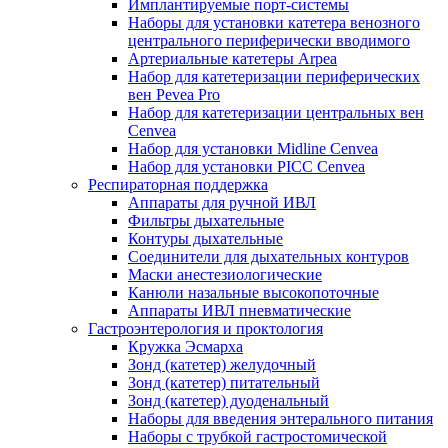
Имплантируемые порт‑системы
Наборы для установки катетера венозного
центрального периферически вводимого
Артериальные катетеры Arpea
Набор для катетеризации периферических
вен Pevea Pro
Набор для катетеризации центральных вен
Cenvea
Набор для установки Midline Cenvea
Набор для установки PICC Cenvea
Респираторная поддержка
Аппараты для ручной ИВЛ
Фильтры дыхательные
Контуры дыхательные
Соединители для дыхательных контуров
Маски анестезиологические
Канюли назальные высокопоточные
Аппараты ИВЛ пневматические
Гастроэнтерология и проктология
Кружка Эсмарха
Зонд (катетер) желудочный
Зонд (катетер) питательный
Зонд (катетер) дуоденальный
Наборы для введения энтерального питания
Наборы с трубкой гастростомической