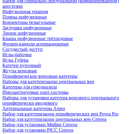
Набор для спинально-эпидуральной (комбинированной)
анестезии
Инфузионная терапия
Помпы инфузионные
Коннекторы безыгольные
Заглушки инфузионные
Линии инфузионные
Краны инфузионные трёхходовые
Фильтр-канюли аспирационные
Сосудистый доступ
Иглы-бабочки
Иглы Губера
Катетер пупочный
Жгуты венозные
Периферические венозные катетеры
Наборы для катетеризации центральных вен
Катетеры для гемодиализа
Имплантируемые порт‑системы
Наборы для установки катетера венозного центрального
периферически вводимого
Артериальные катетеры Arpea
Набор для катетеризации периферических вен Pevea Pro
Набор для катетеризации центральных вен Cenvea
Набор для установки Midline Cenvea
Набор для установки PICC Cenvea