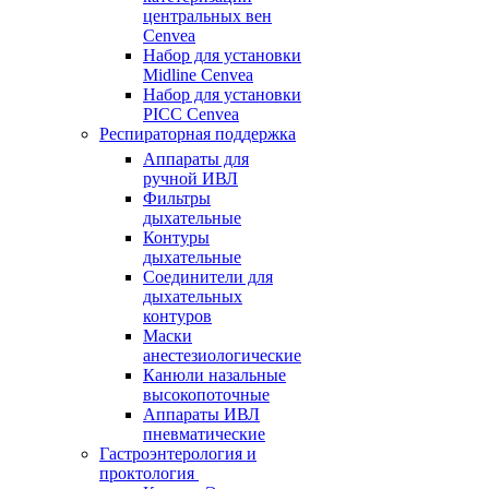
центральных вен
Cenvea
Набор для установки
Midline Cenvea
Набор для установки
PICC Cenvea
Респираторная поддержка
Аппараты для
ручной ИВЛ
Фильтры
дыхательные
Контуры
дыхательные
Соединители для
дыхательных
контуров
Маски
анестезиологические
Канюли назальные
высокопоточные
Аппараты ИВЛ
пневматические
Гастроэнтерология и
проктология