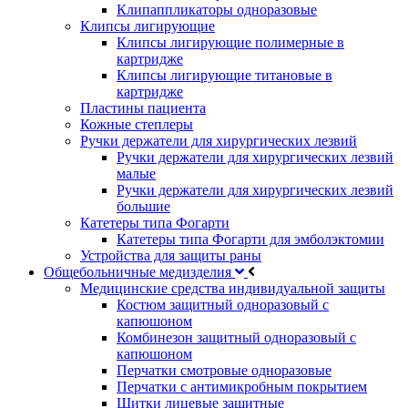
Клипаппликаторы одноразовые
Клипсы лигирующие
Клипсы лигирующие полимерные в
картридже
Клипсы лигирующие титановые в
картридже
Пластины пациента
Кожные степлеры
Ручки держатели для хирургических лезвий
Ручки держатели для хирургических лезвий
малые
Ручки держатели для хирургических лезвий
большие
Катетеры типа Фогарти
Катетеры типа Фогарти для эмболэктомии
Устройства для защиты раны
Общебольничные медизделия
Медицинские средства индивидуальной защиты
Костюм защитный одноразовый с
капюшоном
Комбинезон защитный одноразовый с
капюшоном
Перчатки смотровые одноразовые
Перчатки с антимикробным покрытием
Щитки лицевые защитные