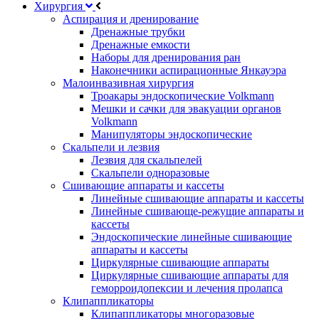
Хирургия
Аспирация и дренирование
Дренажные трубки
Дренажные емкости
Наборы для дренирования ран
Наконечники аспирационные Янкауэра
Малоинвазивная хирургия
Троакары эндоскопические Volkmann
Мешки и сачки для эвакуации органов
Volkmann
Манипуляторы эндоскопические
Скальпели и лезвия
Лезвия для скальпелей
Скальпели одноразовые
Сшивающие аппараты и кассеты
Линейные сшивающие аппараты и кассеты
Линейные сшивающе-режущие аппараты и
кассеты
Эндоскопические линейные сшивающие
аппараты и кассеты
Циркулярные сшивающие аппараты
Циркулярные сшивающие аппараты для
геморроидопексии и лечения пролапса
Клипаппликаторы
Клипаппликаторы многоразовые