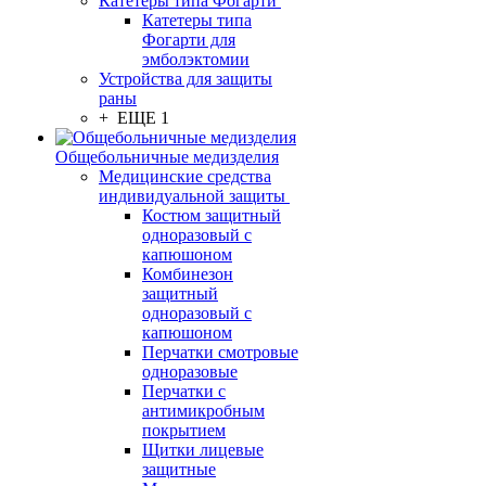
Катетеры типа Фогарти
Катетеры типа
Фогарти для
эмболэктомии
Устройства для защиты
раны
+ ЕЩЕ 1
Общебольничные медизделия
Медицинские средства
индивидуальной защиты
Костюм защитный
одноразовый с
капюшоном
Комбинезон
защитный
одноразовый с
капюшоном
Перчатки смотровые
одноразовые
Перчатки с
антимикробным
покрытием
Щитки лицевые
защитные