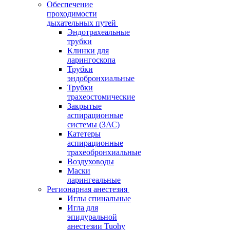
Обеспечение
проходимости
дыхательных путей
Эндотрахеальные
трубки
Клинки для
ларингоскопа
Трубки
эндобронхиальные
Трубки
трахеостомические
Закрытые
аспирационные
системы (ЗАС)
Катетеры
аспирационные
трахеобронхиальные
Воздуховоды
Маски
ларингеальные
Регионарная анестезия
Иглы спинальные
Игла для
эпидуральной
анестезии Tuohy