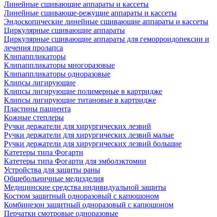
Линейные сшивающие аппараты и кассеты
Линейные сшивающе-режущие аппараты и кассеты
Эндоскопические линейные сшивающие аппараты и кассеты
Циркулярные сшивающие аппараты
Циркулярные сшивающие аппараты для геморроидопексии и
лечения пролапса
Клипаппликаторы
Клипаппликаторы многоразовые
Клипаппликаторы одноразовые
Клипсы лигирующие
Клипсы лигирующие полимерные в картридже
Клипсы лигирующие титановые в картридже
Пластины пациента
Кожные степлеры
Ручки держатели для хирургических лезвий
Ручки держатели для хирургических лезвий малые
Ручки держатели для хирургических лезвий большие
Катетеры типа Фогарти
Катетеры типа Фогарти для эмболэктомии
Устройства для защиты раны
Общебольничные медизделия
Медицинские средства индивидуальной защиты
Костюм защитный одноразовый с капюшоном
Комбинезон защитный одноразовый с капюшоном
Перчатки смотровые одноразовые