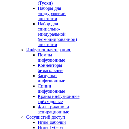
(Туохи)
Наборы для
эпидуральной
анестезии
Набор для
спинально-
эпидуральной
(комбинированной)
анестезии
Инфузионная терапия
Помпы
инфузионные
Коннекторы
безыгольные
Заглушки
инфузионные
Линии
инфузионные
Краны инфузионные
трёхходовые
Фильтр-канюли
аспирационные
Сосудистый доступ
Иглы-бабочки
Иглы Губера