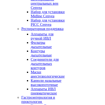
центральных вен
Cenvea
Набор для установки
Midline Cenvea
Набор для установки
PICC Cenvea
Респираторная поддержка
Аппараты для
ручной ИВЛ
Фильтры
дыхательные
Контуры
дыхательные
Соединители для
дыхательных
контуров
Маски
анестезиологические
Канюли назальные
высокопоточные
Аппараты ИВЛ
пневматические
Гастроэнтерология и
проктология