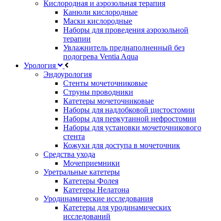
Кислородная и аэрозольная терапия
Канюли кислородные
Маски кислородные
Наборы для проведения аэрозольной
терапии
Увлажнитель преднаполненный без
подогрева Ventia Aqua
Урология
Эндоурология
Стенты мочеточниковые
Струны проводники
Катетеры мочеточниковые
Наборы для надлобковой цистостомии
Наборы для перкутанной нефростомии
Наборы для установки мочеточникового
стента
Кожухи для доступа в мочеточник
Средства ухода
Мочеприемники
Уретральные катетеры
Катетеры Фолея
Катетеры Нелатона
Уродинамические исследования
Катетеры для уродинамических
исследований