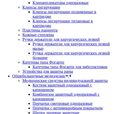
Клипаппликаторы одноразовые
Клипсы лигирующие
Клипсы лигирующие полимерные в
картридже
Клипсы лигирующие титановые в
картридже
Пластины пациента
Кожные степлеры
Ручки держатели для хирургических лезвий
Ручки держатели для хирургических лезвий
малые
Ручки держатели для хирургических лезвий
большие
Катетеры типа Фогарти
Катетеры типа Фогарти для эмболэктомии
Устройства для защиты раны
Общебольничные медизделия
Медицинские средства индивидуальной защиты
Костюм защитный одноразовый с
капюшоном
Комбинезон защитный одноразовый с
капюшоном
Перчатки смотровые одноразовые
Перчатки с антимикробным покрытием
Щитки лицевые защитные