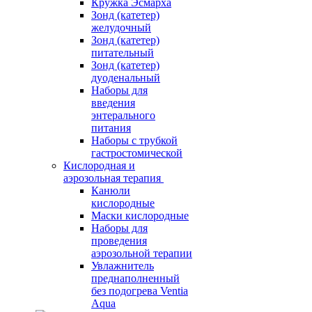
Кружка Эсмарха
Зонд (катетер)
желудочный
Зонд (катетер)
питательный
Зонд (катетер)
дуоденальный
Наборы для
введения
энтерального
питания
Наборы с трубкой
гастростомической
Кислородная и
аэрозольная терапия
Канюли
кислородные
Маски кислородные
Наборы для
проведения
аэрозольной терапии
Увлажнитель
преднаполненный
без подогрева Ventia
Aqua