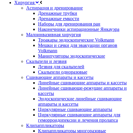
Хирургия
Аспирация и дренирование
Дренажные трубки
Дренажные емкости
Наборы для дренирования ран
Наконечники аспирационные Янкауэра
Малоинвазивная хирургия
Троакары эндоскопические Volkmann
Мешки и сачки для эвакуации органов
Volkmann
Манипуляторы эндоскопические
Скальпели и лезвия
Лезвия для скальпелей
Скальпели одноразовые
Сшивающие аппараты и кассеты
Линейные сшивающие аппараты и кассеты
Линейные сшивающе-режущие аппараты и
кассеты
Эндоскопические линейные сшивающие
аппараты и кассеты
Циркулярные сшивающие аппараты
Циркулярные сшивающие аппараты для
геморроидопексии и лечения пролапса
Клипаппликаторы
Клипаппликаторы многоразовые