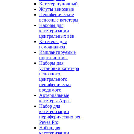
Катетер пупочный
Жгуты венозные
Периферические
венозные катетеры
Наборы для
катетеризации
центральных вен
Катетеры для
гемодиализа
Имплантируемые
порт‑системы
Наборы для
установки катетера
венозного
центрального
периферически
вводимого
Артериальные
катетеры Arpea
Набор для
катетеризации
периферических вен
Pevea Pro
Набор для
катетеризации