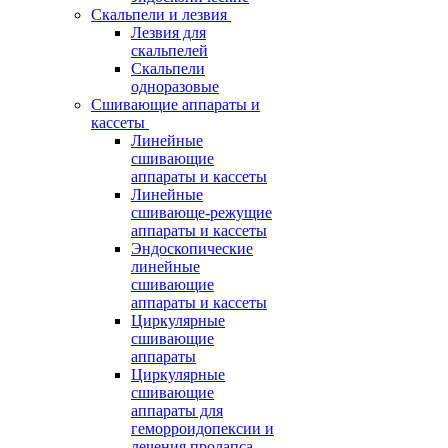
Скальпели и лезвия
Лезвия для
скальпелей
Скальпели
одноразовые
Сшивающие аппараты и
кассеты
Линейные
сшивающие
аппараты и кассеты
Линейные
сшивающе-режущие
аппараты и кассеты
Эндоскопические
линейные
сшивающие
аппараты и кассеты
Циркулярные
сшивающие
аппараты
Циркулярные
сшивающие
аппараты для
геморроидопексии и
лечения пролапса