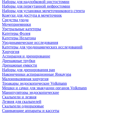
Наборы для надлобковой цистостомии
Наборы для перкутанной нефростомии
Наборы для установки мочеточникового стента
Кожухи для доступа в мочеточник
Средства ухода
Мочеприемники
Уретральные катетеры
Катетеры Фолея
Катетеры Нелатона
Уродинамические исследования
Катетеры для уродинамических исследований
Хирургия
Аспирация и дренирование
Дренажные трубки
Дренажные емкости
Наборы для дренирования ран
Наконечники аспирационные Янкауэра
Малоинвазивная хирургия
Троакары эндоскопические Volkmann
Мешки и сачки для эвакуации органов Volkmann
Манипуляторы эндоскопические
Скальпели и лезвия
Лезвия для скальпелей
Скальпели одноразовые
Сшивающие аппараты и кассеты