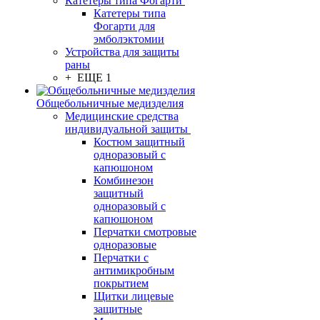
Катетеры типа Фогарти
Катетеры типа
Фогарти для
эмболэктомии
Устройства для защиты
раны
+ ЕЩЕ 1
Общебольничные медизделия
Медицинские средства
индивидуальной защиты
Костюм защитный
одноразовый с
капюшоном
Комбинезон
защитный
одноразовый с
капюшоном
Перчатки смотровые
одноразовые
Перчатки с
антимикробным
покрытием
Щитки лицевые
защитные