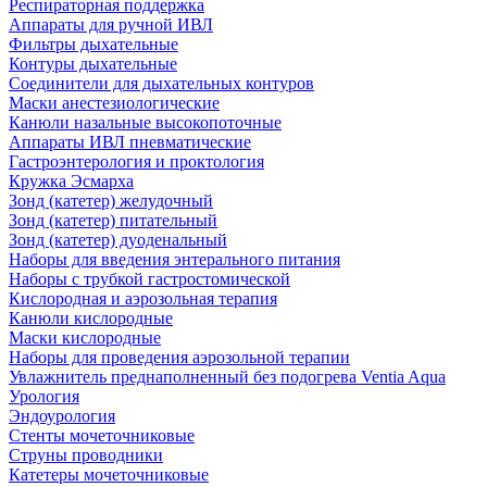
Респираторная поддержка
Аппараты для ручной ИВЛ
Фильтры дыхательные
Контуры дыхательные
Соединители для дыхательных контуров
Маски анестезиологические
Канюли назальные высокопоточные
Аппараты ИВЛ пневматические
Гастроэнтерология и проктология
Кружка Эсмарха
Зонд (катетер) желудочный
Зонд (катетер) питательный
Зонд (катетер) дуоденальный
Наборы для введения энтерального питания
Наборы с трубкой гастростомической
Кислородная и аэрозольная терапия
Канюли кислородные
Маски кислородные
Наборы для проведения аэрозольной терапии
Увлажнитель преднаполненный без подогрева Ventia Aqua
Урология
Эндоурология
Стенты мочеточниковые
Струны проводники
Катетеры мочеточниковые