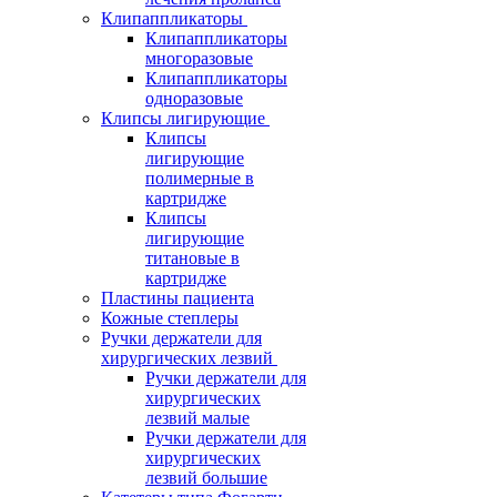
Клипаппликаторы
Клипаппликаторы
многоразовые
Клипаппликаторы
одноразовые
Клипсы лигирующие
Клипсы
лигирующие
полимерные в
картридже
Клипсы
лигирующие
титановые в
картридже
Пластины пациента
Кожные степлеры
Ручки держатели для
хирургических лезвий
Ручки держатели для
хирургических
лезвий малые
Ручки держатели для
хирургических
лезвий большие