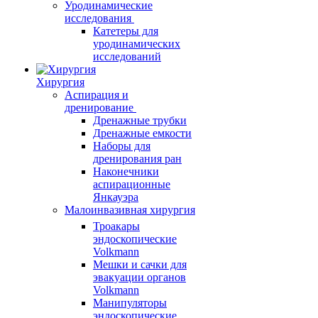
Уродинамические
исследования
Катетеры для
уродинамических
исследований
Хирургия
Аспирация и
дренирование
Дренажные трубки
Дренажные емкости
Наборы для
дренирования ран
Наконечники
аспирационные
Янкауэра
Малоинвазивная хирургия
Троакары
эндоскопические
Volkmann
Мешки и сачки для
эвакуации органов
Volkmann
Манипуляторы
эндоскопические