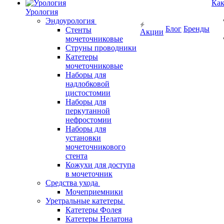
Как
Урология
Эндоурология
Блог
Бренды
Стенты
Акции
мочеточниковые
Струны проводники
Катетеры
мочеточниковые
Наборы для
надлобковой
цистостомии
Наборы для
перкутанной
нефростомии
Наборы для
установки
мочеточникового
стента
Кожухи для доступа
в мочеточник
Средства ухода
Мочеприемники
Уретральные катетеры
Катетеры Фолея
Катетеры Нелатона