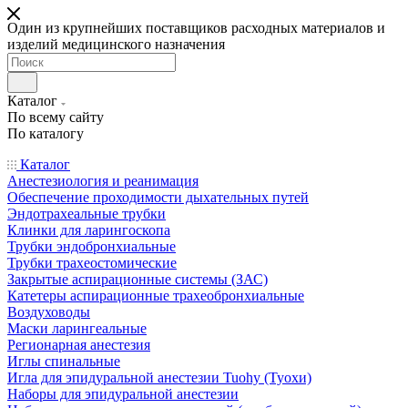
Один из крупнейших поставщиков расходных материалов и
изделий медицинского назначения
Каталог
По всему сайту
По каталогу
Каталог
Анестезиология и реанимация
Обеспечение проходимости дыхательных путей
Эндотрахеальные трубки
Клинки для ларингоскопа
Трубки эндобронхиальные
Трубки трахеостомические
Закрытые аспирационные системы (ЗАС)
Катетеры аспирационные трахеобронхиальные
Воздуховоды
Маски ларингеальные
Регионарная анестезия
Иглы спинальные
Игла для эпидуральной анестезии Tuohy (Туохи)
Наборы для эпидуральной анестезии