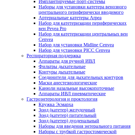
Имплантируемые порт‑системы
Наборы для установки катетера венозного
центрального периферически вводимого
Артериальные катетеры Arpea
Набор для катетеризации периферических
вен Pevea Pro
Набор для катетеризации центральных вен
Cenvea
Набор для установки Midline Cenvea
Набор для установки PICC Cenvea
Респираторная поддержка
Аппараты для ручной ИВЛ
Фильтры дыхательные
Контуры дыхательные
Соединители для дыхательных контуров
Маски анестезиологические
Канюли назальные высокопоточные
Аппараты ИВЛ пневматические
Гастроэнтерология и проктология
Кружка Эсмарха
Зонд (катетер) желудочный
Зонд (катетер) питательный
Зонд (катетер) дуоденальный
Наборы для введения энтерального питания
Наборы с трубкой гастростомической