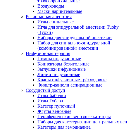
трахеобронхиальные
Воздуховоды
Маски ларингеальные
Регионарная анестезия
Иглы спинальные
Игла для эпидуральной анестезии Tuohy
(Туохи)
Наборы для эпидуральной анестезии
Набор для спинально-эпидуральной
(комбинированной) анестезии
Инфузионная терапия
Помпы инфузионные
Коннекторы безыгольные
Заглушки инфузионные
Линии инфузионные
Краны инфузионные трёхходовые
Фильтр-канюли аспирационные
Сосудистый доступ
Иглы-бабочки
Иглы Губера
Катетер пупочный
Жгуты венозные
Периферические венозные катетеры
Наборы для катетеризации центральных вен
Катетеры для гемодиализа