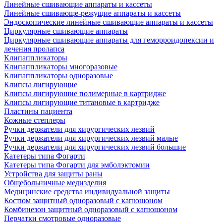
Линейные сшивающие аппараты и кассеты
Линейные сшивающе-режущие аппараты и кассеты
Эндоскопические линейные сшивающие аппараты и кассеты
Циркулярные сшивающие аппараты
Циркулярные сшивающие аппараты для геморроидопексии и
лечения пролапса
Клипаппликаторы
Клипаппликаторы многоразовые
Клипаппликаторы одноразовые
Клипсы лигирующие
Клипсы лигирующие полимерные в картридже
Клипсы лигирующие титановые в картридже
Пластины пациента
Кожные степлеры
Ручки держатели для хирургических лезвий
Ручки держатели для хирургических лезвий малые
Ручки держатели для хирургических лезвий большие
Катетеры типа Фогарти
Катетеры типа Фогарти для эмболэктомии
Устройства для защиты раны
Общебольничные медизделия
Медицинские средства индивидуальной защиты
Костюм защитный одноразовый с капюшоном
Комбинезон защитный одноразовый с капюшоном
Перчатки смотровые одноразовые