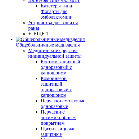
Катетеры типа Фогарти
Катетеры типа
Фогарти для
эмболэктомии
Устройства для защиты
раны
+ ЕЩЕ 1
Общебольничные медизделия
Медицинские средства
индивидуальной защиты
Костюм защитный
одноразовый с
капюшоном
Комбинезон
защитный
одноразовый с
капюшоном
Перчатки смотровые
одноразовые
Перчатки с
антимикробным
покрытием
Щитки лицевые
защитные