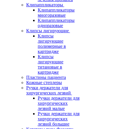
Клипаппликаторы
Клипаппликаторы
многоразовые
Клипаппликаторы
одноразовые
Клипсы лигирующие
Клипсы
лигирующие
полимерные в
картридже
Клипсы
лигирующие
титановые в
картридже
Пластины пациента
Кожные степлеры
Ручки держатели для
хирургических лезвий
Ручки держатели для
хирургических
лезвий малые
Ручки держатели для
хирургических
лезвий большие