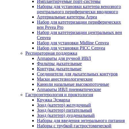
Имплантируемые порт‑системы
Наборы для установки катетера венозного
центрального периферически вводимого
Артериальные катетеры Arpea
Набор для катетеризации периферических
вен Pevea Pro
Набор для катетеризации центральных вен
Cenvea
Набор для установки Midline Cenvea
Набор для установки PICC Cenvea
Респираторная поддержка
Аппараты для ручной ИВЛ
Фильтры дыхательные
Контуры дыхательные
Соединители для дыхательных контуров
Маски анестезиологические
Канюли назальные высокопоточные
Аппараты ИВЛ пневматические
Гастроэнтерология и проктология
Кружка Эсмарха
Зонд (катетер) желудочный
Зонд (катетер) питательный
Зонд (катетер) дуоденальный
Наборы для введения энтерального питания
Наборы с трубкой гастростомической