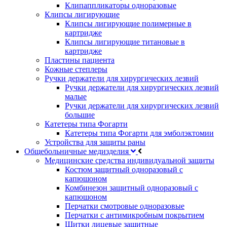
Клипаппликаторы одноразовые
Клипсы лигирующие
Клипсы лигирующие полимерные в
картридже
Клипсы лигирующие титановые в
картридже
Пластины пациента
Кожные степлеры
Ручки держатели для хирургических лезвий
Ручки держатели для хирургических лезвий
малые
Ручки держатели для хирургических лезвий
большие
Катетеры типа Фогарти
Катетеры типа Фогарти для эмболэктомии
Устройства для защиты раны
Общебольничные медизделия
Медицинские средства индивидуальной защиты
Костюм защитный одноразовый с
капюшоном
Комбинезон защитный одноразовый с
капюшоном
Перчатки смотровые одноразовые
Перчатки с антимикробным покрытием
Щитки лицевые защитные