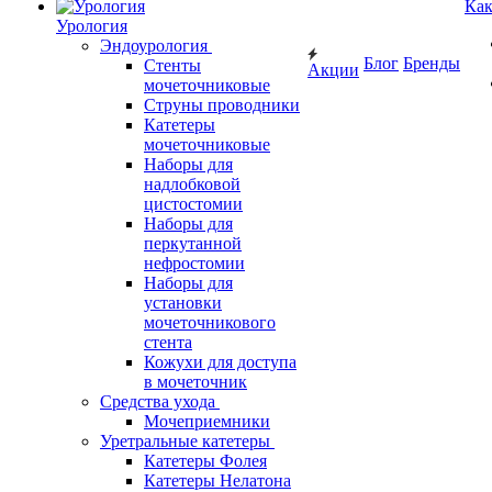
Как
Урология
Эндоурология
Блог
Бренды
Стенты
Акции
мочеточниковые
Струны проводники
Катетеры
мочеточниковые
Наборы для
надлобковой
цистостомии
Наборы для
перкутанной
нефростомии
Наборы для
установки
мочеточникового
стента
Кожухи для доступа
в мочеточник
Средства ухода
Мочеприемники
Уретральные катетеры
Катетеры Фолея
Катетеры Нелатона