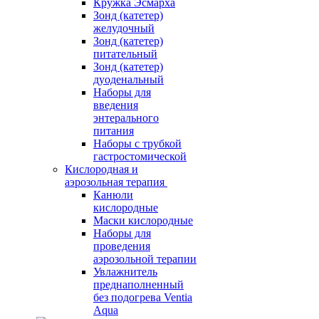
Кружка Эсмарха
Зонд (катетер)
желудочный
Зонд (катетер)
питательный
Зонд (катетер)
дуоденальный
Наборы для
введения
энтерального
питания
Наборы с трубкой
гастростомической
Кислородная и
аэрозольная терапия
Канюли
кислородные
Маски кислородные
Наборы для
проведения
аэрозольной терапии
Увлажнитель
преднаполненный
без подогрева Ventia
Aqua