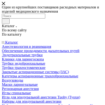
Один из крупнейших поставщиков расходных материалов и
изделий медицинского назначения
Каталог
По всему сайту
По каталогу
Каталог
Анестезиология и реанимация
Обеспечение проходимости дыхательных путей
Эндотрахеальные трубки
Клинки для ларингоскопа
Трубки эндобронхиальные
Трубки трахеостомические
Закрытые аспирационные системы (ЗАС)
Катетеры аспирационные трахеобронхиальные
Воздуховоды
Маски ларингеальные
Регионарная анестезия
Иглы спинальные
Игла для эпидуральной анестезии Tuohy (Туохи)
Наборы для эпидуральной анестезии