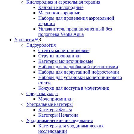
Кислородная и аэрозольная терапия
Канюли кислородные
Маски кислородные
Наборы для проведения аэрозольной
терапии
Увлажнитель преднаполненный без
подогрева Ventia Aqua
Урология
Эндоурология
Стенты мочеточниковые
Струны проводники
Катетеры мочеточниковые
Наборы для надлобковой цистостомии
Наборы для перкутанной нефростомии
Наборы для установки мочеточникового
стента
Кожухи для доступа в мочеточник
Средства ухода
Мочеприемники
Уретральные катетеры
Катетеры Фолея
Катетеры Нелатона
Уродинамические исследования
Катетеры для уродинамических
исследований