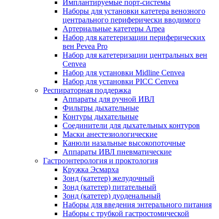
Имплантируемые порт‑системы
Наборы для установки катетера венозного
центрального периферически вводимого
Артериальные катетеры Arpea
Набор для катетеризации периферических
вен Pevea Pro
Набор для катетеризации центральных вен
Cenvea
Набор для установки Midline Cenvea
Набор для установки PICC Cenvea
Респираторная поддержка
Аппараты для ручной ИВЛ
Фильтры дыхательные
Контуры дыхательные
Соединители для дыхательных контуров
Маски анестезиологические
Канюли назальные высокопоточные
Аппараты ИВЛ пневматические
Гастроэнтерология и проктология
Кружка Эсмарха
Зонд (катетер) желудочный
Зонд (катетер) питательный
Зонд (катетер) дуоденальный
Наборы для введения энтерального питания
Наборы с трубкой гастростомической