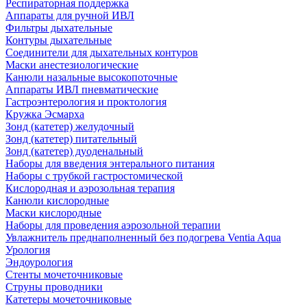
Респираторная поддержка
Аппараты для ручной ИВЛ
Фильтры дыхательные
Контуры дыхательные
Соединители для дыхательных контуров
Маски анестезиологические
Канюли назальные высокопоточные
Аппараты ИВЛ пневматические
Гастроэнтерология и проктология
Кружка Эсмарха
Зонд (катетер) желудочный
Зонд (катетер) питательный
Зонд (катетер) дуоденальный
Наборы для введения энтерального питания
Наборы с трубкой гастростомической
Кислородная и аэрозольная терапия
Канюли кислородные
Маски кислородные
Наборы для проведения аэрозольной терапии
Увлажнитель преднаполненный без подогрева Ventia Aqua
Урология
Эндоурология
Стенты мочеточниковые
Струны проводники
Катетеры мочеточниковые