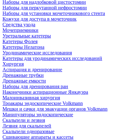
Наборы для надлобковой цистостомии
Наборы для перкутанной нефростомии
Наборы для установки мочеточникового стента
Кожухи для доступа в мочеточник
Средства ухода
Мочеприемники
Уретральные катетеры
Катетеры Фолея
Катетеры Нелатона
Уродинамические исследования
Катетеры для уродинамических исследований
Хирургия
Аспирация и дренирование
Дренажные трубки
Дренажные емкости
Наборы для дренирования ран
Наконечники аспирационные Янкауэра
Малоинвазивная хирургия
Троакары эндоскопические Volkmann
Мешки и сачки для эвакуации органов Volkmann
Манипуляторы эндоскопические
Скальпели и лезвия
Лезвия для скальпелей
Скальпели одноразовые
Сшивающие аппараты и кассеты