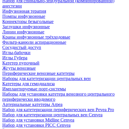
Набор для спинально-эпидуральной (комбинированной)
анестезии
Инфузионная терапия
Помпы инфузионные
Коннекторы безыгольные
Заглушки инфузионные
Линии инфузионные
Краны инфузионные трёхходовые
Фильтр-канюли аспирационные
Сосудистый доступ
Иглы-бабочки
Иглы Губера
Катетер пупочный
Жгуты венозные
Периферические венозные катетеры
Наборы для катетеризации центральных вен
Катетеры для гемодиализа
Имплантируемые порт‑системы
Наборы для установки катетера венозного центрального
периферически вводимого
Артериальные катетеры Arpea
Набор для катетеризации периферических вен Pevea Pro
Набор для катетеризации центральных вен Cenvea
Набор для установки Midline Cenvea
Набор для установки PICC Cenvea