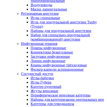
трахеобронхиальные
Воздуховоды
Маски ларингеальные
Регионарная анестезия
Иглы спинальные
Игла для эпидуральной анестезии Tuohy
(Туохи)
Наборы для эпидуральной анестезии
Набор для спинально-эпидуральной
(комбинированной) анестезии
Инфузионная терапия
Помпы инфузионные
Коннекторы безыгольные
Заглушки инфузионные
Линии инфузионные
Краны инфузионные трёхходовые
Фильтр-канюли аспирационные
Сосудистый доступ
Иглы-бабочки
Иглы Губера
Катетер пупочный
Жгуты венозные
Периферические венозные катетеры
Наборы для катетеризации центральных вен
Катетеры для гемодиализа