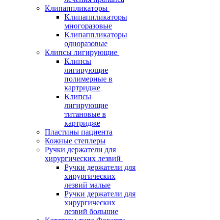
Клипаппликаторы
Клипаппликаторы
многоразовые
Клипаппликаторы
одноразовые
Клипсы лигирующие
Клипсы
лигирующие
полимерные в
картридже
Клипсы
лигирующие
титановые в
картридже
Пластины пациента
Кожные степлеры
Ручки держатели для
хирургических лезвий
Ручки держатели для
хирургических
лезвий малые
Ручки держатели для
хирургических
лезвий большие