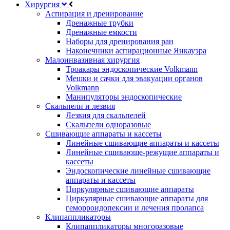
Хирургия
Аспирация и дренирование
Дренажные трубки
Дренажные емкости
Наборы для дренирования ран
Наконечники аспирационные Янкауэра
Малоинвазивная хирургия
Троакары эндоскопические Volkmann
Мешки и сачки для эвакуации органов
Volkmann
Манипуляторы эндоскопические
Скальпели и лезвия
Лезвия для скальпелей
Скальпели одноразовые
Сшивающие аппараты и кассеты
Линейные сшивающие аппараты и кассеты
Линейные сшивающе-режущие аппараты и
кассеты
Эндоскопические линейные сшивающие
аппараты и кассеты
Циркулярные сшивающие аппараты
Циркулярные сшивающие аппараты для
геморроидопексии и лечения пролапса
Клипаппликаторы
Клипаппликаторы многоразовые