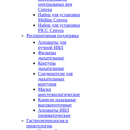
центральных вен
Cenvea
Набор для установки
Midline Cenvea
Набор для установки
PICC Cenvea
Респираторная поддержка
Аппараты для
ручной ИВЛ
Фильтры
дыхательные
Контуры
дыхательные
Соединители для
дыхательных
контуров
Маски
анестезиологические
Канюли назальные
высокопоточные
Аппараты ИВЛ
пневматические
Гастроэнтерология и
проктология