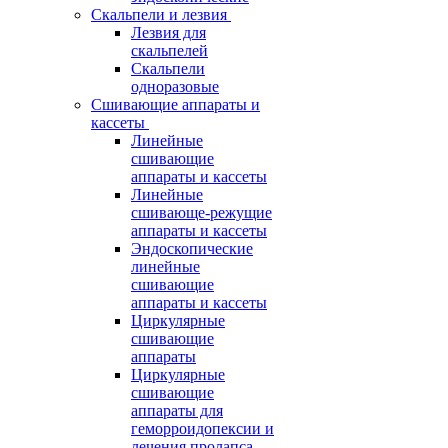
Скальпели и лезвия
Лезвия для
скальпелей
Скальпели
одноразовые
Сшивающие аппараты и
кассеты
Линейные
сшивающие
аппараты и кассеты
Линейные
сшивающе-режущие
аппараты и кассеты
Эндоскопические
линейные
сшивающие
аппараты и кассеты
Циркулярные
сшивающие
аппараты
Циркулярные
сшивающие
аппараты для
геморроидопексии и
лечения пролапса