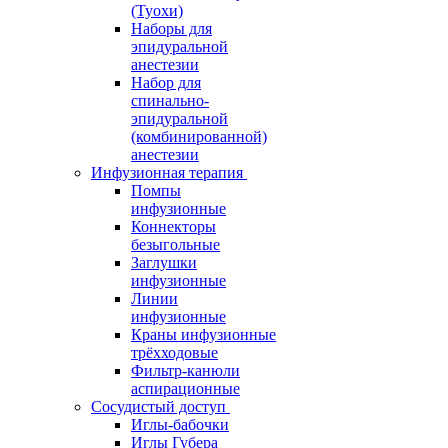
(Туохи)
Наборы для
эпидуральной
анестезии
Набор для
спинально-
эпидуральной
(комбинированной)
анестезии
Инфузионная терапия
Помпы
инфузионные
Коннекторы
безыгольные
Заглушки
инфузионные
Линии
инфузионные
Краны инфузионные
трёхходовые
Фильтр-канюли
аспирационные
Сосудистый доступ
Иглы-бабочки
Иглы Губера