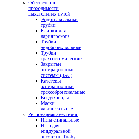
Обеспечение
проходимости
дыхательных путей
Эндотрахеальные
трубки
Клинки для
ларингоскопа
Трубки
эндобронхиальные
Трубки
трахеостомические
Закрытые
аспирационные
системы (ЗАС)
Катетеры
аспирационные
трахеобронхиальные
Воздуховоды
Маски
ларингеальные
Регионарная анестезия
Иглы спинальные
Игла для
эпидуральной
анестезии Tuohy