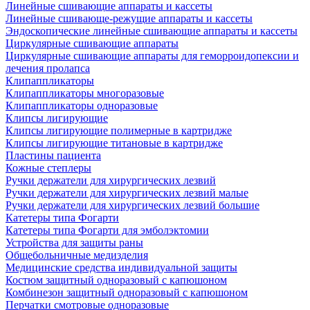
Линейные сшивающие аппараты и кассеты
Линейные сшивающе-режущие аппараты и кассеты
Эндоскопические линейные сшивающие аппараты и кассеты
Циркулярные сшивающие аппараты
Циркулярные сшивающие аппараты для геморроидопексии и
лечения пролапса
Клипаппликаторы
Клипаппликаторы многоразовые
Клипаппликаторы одноразовые
Клипсы лигирующие
Клипсы лигирующие полимерные в картридже
Клипсы лигирующие титановые в картридже
Пластины пациента
Кожные степлеры
Ручки держатели для хирургических лезвий
Ручки держатели для хирургических лезвий малые
Ручки держатели для хирургических лезвий большие
Катетеры типа Фогарти
Катетеры типа Фогарти для эмболэктомии
Устройства для защиты раны
Общебольничные медизделия
Медицинские средства индивидуальной защиты
Костюм защитный одноразовый с капюшоном
Комбинезон защитный одноразовый с капюшоном
Перчатки смотровые одноразовые