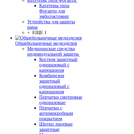
Катетеры типа Фогарти
Катетеры типа
Фогарти для
эмболэктомии
Устройства для защиты
раны
+ ЕЩЕ 1
Общебольничные медизделия
Медицинские средства
индивидуальной защиты
Костюм защитный
одноразовый с
капюшоном
Комбинезон
защитный
одноразовый с
капюшоном
Перчатки смотровые
одноразовые
Перчатки с
антимикробным
покрытием
Щитки лицевые
защитные