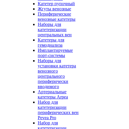
Катетер пупочный
Жгуты венозные
Периферические
венозные катетеры
Наборы для
катетеризации
центральных вен
Катетеры для
гемодиализа
Имплантируемые
порт‑системы
Наборы для
установки катетера
венозного
центрального
периферически
вводимого
Артериальные
катетеры Arpea
Набор для
катетеризации
периферических вен
Pevea Pro
Набор для
катетеризации