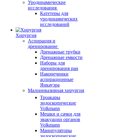
Уродинамические
исследования
Катетеры для
уродинамических
исследований
Хирургия
Аспирация и
дренирование
Дренажные трубки
Дренажные емкости
Наборы для
дренирования ран
Наконечники
аспирационные
Янкауэра
Малоинвазивная хирургия
Троакары
эндоскопические
Volkmann
Мешки и сачки для
эвакуации органов
Volkmann
Манипуляторы
эндоскопические