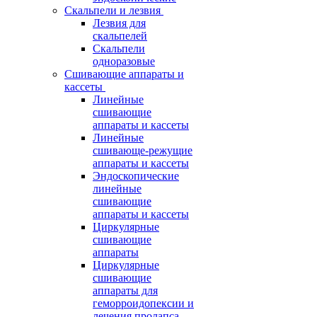
Скальпели и лезвия
Лезвия для
скальпелей
Скальпели
одноразовые
Сшивающие аппараты и
кассеты
Линейные
сшивающие
аппараты и кассеты
Линейные
сшивающе-режущие
аппараты и кассеты
Эндоскопические
линейные
сшивающие
аппараты и кассеты
Циркулярные
сшивающие
аппараты
Циркулярные
сшивающие
аппараты для
геморроидопексии и
лечения пролапса