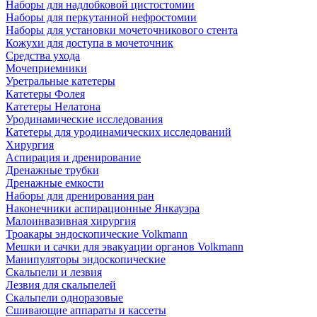
Наборы для надлобковой цистостомии
Наборы для перкутанной нефростомии
Наборы для установки мочеточникового стента
Кожухи для доступа в мочеточник
Средства ухода
Мочеприемники
Уретральные катетеры
Катетеры Фолея
Катетеры Нелатона
Уродинамические исследования
Катетеры для уродинамических исследований
Хирургия
Аспирация и дренирование
Дренажные трубки
Дренажные емкости
Наборы для дренирования ран
Наконечники аспирационные Янкауэра
Малоинвазивная хирургия
Троакары эндоскопические Volkmann
Мешки и сачки для эвакуации органов Volkmann
Манипуляторы эндоскопические
Скальпели и лезвия
Лезвия для скальпелей
Скальпели одноразовые
Сшивающие аппараты и кассеты