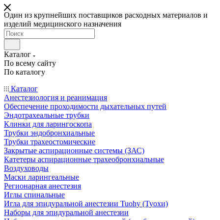
Один из крупнейших поставщиков расходных материалов и
изделий медицинского назначения
Каталог
По всему сайту
По каталогу
Каталог
Анестезиология и реанимация
Обеспечение проходимости дыхательных путей
Эндотрахеальные трубки
Клинки для ларингоскопа
Трубки эндобронхиальные
Трубки трахеостомические
Закрытые аспирационные системы (ЗАС)
Катетеры аспирационные трахеобронхиальные
Воздуховоды
Маски ларингеальные
Регионарная анестезия
Иглы спинальные
Игла для эпидуральной анестезии Tuohy (Туохи)
Наборы для эпидуральной анестезии