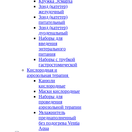
Кружка Эсмарха
Зонд (катетер)
желудочный
Зонд (катетер)
питательный
Зонд (катетер)
дуоденальный
Наборы для
введения
энтерального
питания
Наборы с трубкой
гастростомической
Кислородная и
аэрозольная терапия
Канюли
кислородные
Маски кислородные
Наборы для
проведения
аэрозольной терапии
Увлажнитель
преднаполненный
без подогрева Ventia
Aqua