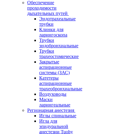
Обеспечение
проходимости
дыхательных путей
Эндотрахеальные
трубки
Клинки для
ларингоскопа
Трубки
эндобронхиальные
Трубки
трахеостомические
Закрытые
аспирационные
системы (ЗАС)
Катетеры
аспирационные
трахеобронхиальные
Воздуховоды
Маски
ларингеальные
Регионарная анестезия
Иглы спинальные
Игла для
эпидуральной
анестезии Tuohy