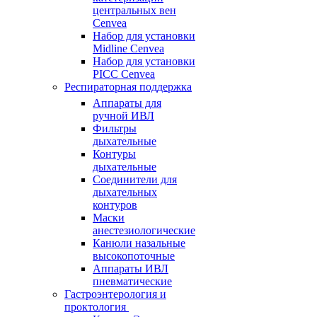
центральных вен
Cenvea
Набор для установки
Midline Cenvea
Набор для установки
PICC Cenvea
Респираторная поддержка
Аппараты для
ручной ИВЛ
Фильтры
дыхательные
Контуры
дыхательные
Соединители для
дыхательных
контуров
Маски
анестезиологические
Канюли назальные
высокопоточные
Аппараты ИВЛ
пневматические
Гастроэнтерология и
проктология