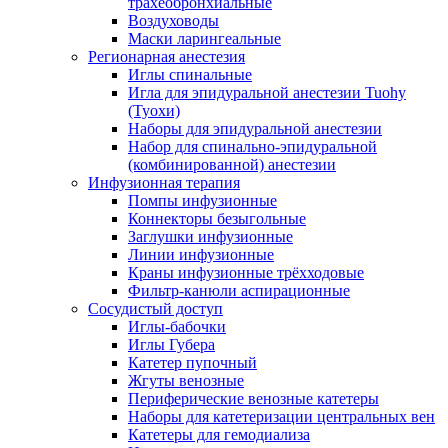
трахеобронхиальные
Воздуховоды
Маски ларингеальные
Регионарная анестезия
Иглы спинальные
Игла для эпидуральной анестезии Tuohy
(Туохи)
Наборы для эпидуральной анестезии
Набор для спинально-эпидуральной
(комбинированной) анестезии
Инфузионная терапия
Помпы инфузионные
Коннекторы безыгольные
Заглушки инфузионные
Линии инфузионные
Краны инфузионные трёхходовые
Фильтр-канюли аспирационные
Сосудистый доступ
Иглы-бабочки
Иглы Губера
Катетер пупочный
Жгуты венозные
Периферические венозные катетеры
Наборы для катетеризации центральных вен
Катетеры для гемодиализа