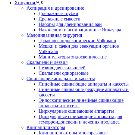
Хирургия
Аспирация и дренирование
Дренажные трубки
Дренажные емкости
Наборы для дренирования ран
Наконечники аспирационные Янкауэра
Малоинвазивная хирургия
Троакары эндоскопические Volkmann
Мешки и сачки для эвакуации органов
Volkmann
Манипуляторы эндоскопические
Скальпели и лезвия
Лезвия для скальпелей
Скальпели одноразовые
Сшивающие аппараты и кассеты
Линейные сшивающие аппараты и кассеты
Линейные сшивающе-режущие аппараты и
кассеты
Эндоскопические линейные сшивающие
аппараты и кассеты
Циркулярные сшивающие аппараты
Циркулярные сшивающие аппараты для
геморроидопексии и лечения пролапса
Клипаппликаторы
Клипаппликаторы многоразовые