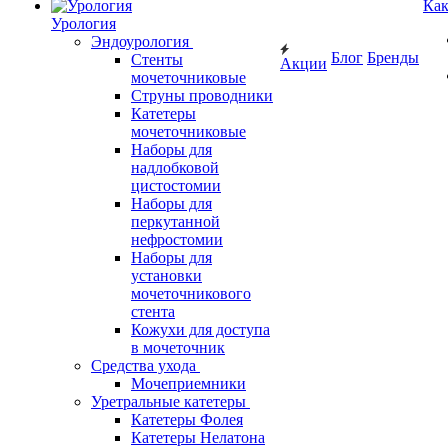
Как
Урология
Эндоурология
Блог
Бренды
Стенты
Акции
мочеточниковые
Струны проводники
Катетеры
мочеточниковые
Наборы для
надлобковой
цистостомии
Наборы для
перкутанной
нефростомии
Наборы для
установки
мочеточникового
стента
Кожухи для доступа
в мочеточник
Средства ухода
Мочеприемники
Уретральные катетеры
Катетеры Фолея
Катетеры Нелатона