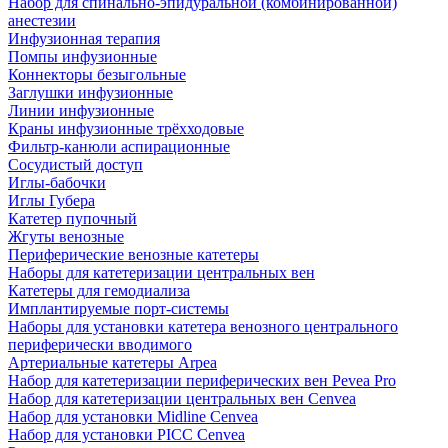
Набор для спинально-эпидуральной (комбинированной)
анестезии
Инфузионная терапия
Помпы инфузионные
Коннекторы безыгольные
Заглушки инфузионные
Линии инфузионные
Краны инфузионные трёхходовые
Фильтр-канюли аспирационные
Сосудистый доступ
Иглы-бабочки
Иглы Губера
Катетер пупочный
Жгуты венозные
Периферические венозные катетеры
Наборы для катетеризации центральных вен
Катетеры для гемодиализа
Имплантируемые порт‑системы
Наборы для установки катетера венозного центрального
периферически вводимого
Артериальные катетеры Arpea
Набор для катетеризации периферических вен Pevea Pro
Набор для катетеризации центральных вен Cenvea
Набор для установки Midline Cenvea
Набор для установки PICC Cenvea