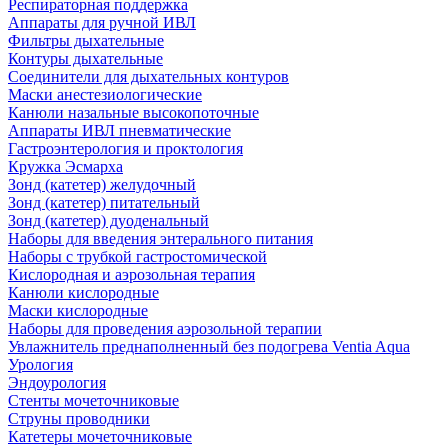
Респираторная поддержка
Аппараты для ручной ИВЛ
Фильтры дыхательные
Контуры дыхательные
Соединители для дыхательных контуров
Маски анестезиологические
Канюли назальные высокопоточные
Аппараты ИВЛ пневматические
Гастроэнтерология и проктология
Кружка Эсмарха
Зонд (катетер) желудочный
Зонд (катетер) питательный
Зонд (катетер) дуоденальный
Наборы для введения энтерального питания
Наборы с трубкой гастростомической
Кислородная и аэрозольная терапия
Канюли кислородные
Маски кислородные
Наборы для проведения аэрозольной терапии
Увлажнитель преднаполненный без подогрева Ventia Aqua
Урология
Эндоурология
Стенты мочеточниковые
Струны проводники
Катетеры мочеточниковые