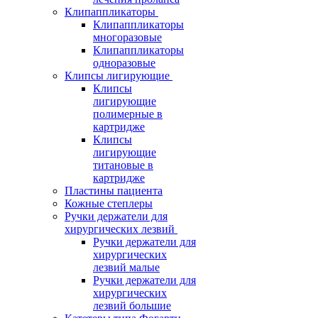
Клипаппликаторы
Клипаппликаторы
многоразовые
Клипаппликаторы
одноразовые
Клипсы лигирующие
Клипсы
лигирующие
полимерные в
картридже
Клипсы
лигирующие
титановые в
картридже
Пластины пациента
Кожные степлеры
Ручки держатели для
хирургических лезвий
Ручки держатели для
хирургических
лезвий малые
Ручки держатели для
хирургических
лезвий большие