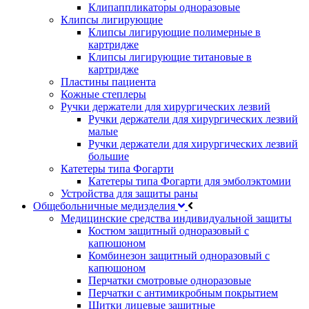
Клипаппликаторы одноразовые
Клипсы лигирующие
Клипсы лигирующие полимерные в
картридже
Клипсы лигирующие титановые в
картридже
Пластины пациента
Кожные степлеры
Ручки держатели для хирургических лезвий
Ручки держатели для хирургических лезвий
малые
Ручки держатели для хирургических лезвий
большие
Катетеры типа Фогарти
Катетеры типа Фогарти для эмболэктомии
Устройства для защиты раны
Общебольничные медизделия
Медицинские средства индивидуальной защиты
Костюм защитный одноразовый с
капюшоном
Комбинезон защитный одноразовый с
капюшоном
Перчатки смотровые одноразовые
Перчатки с антимикробным покрытием
Щитки лицевые защитные