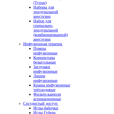
(Туохи)
Наборы для
эпидуральной
анестезии
Набор для
спинально-
эпидуральной
(комбинированной)
анестезии
Инфузионная терапия
Помпы
инфузионные
Коннекторы
безыгольные
Заглушки
инфузионные
Линии
инфузионные
Краны инфузионные
трёхходовые
Фильтр-канюли
аспирационные
Сосудистый доступ
Иглы-бабочки
Иглы Губера