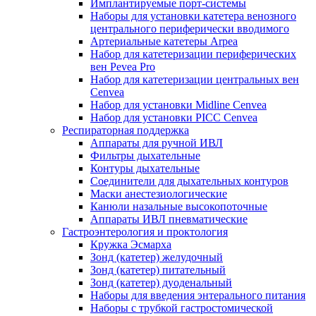
Имплантируемые порт‑системы
Наборы для установки катетера венозного
центрального периферически вводимого
Артериальные катетеры Arpea
Набор для катетеризации периферических
вен Pevea Pro
Набор для катетеризации центральных вен
Cenvea
Набор для установки Midline Cenvea
Набор для установки PICC Cenvea
Респираторная поддержка
Аппараты для ручной ИВЛ
Фильтры дыхательные
Контуры дыхательные
Соединители для дыхательных контуров
Маски анестезиологические
Канюли назальные высокопоточные
Аппараты ИВЛ пневматические
Гастроэнтерология и проктология
Кружка Эсмарха
Зонд (катетер) желудочный
Зонд (катетер) питательный
Зонд (катетер) дуоденальный
Наборы для введения энтерального питания
Наборы с трубкой гастростомической