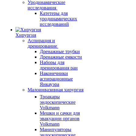
Уродинамические
исследования
Катетеры для
уродинамических
исследований
Хирургия
Аспирация и
дренирование
Дренажные трубки
Дренажные емкости
Наборы для
дренирования ран
Наконечники
аспирационные
Янкауэра
Малоинвазивная хирургия
Троакары
эндоскопические
Volkmann
Мешки и сачки для
эвакуации органов
Volkmann
Манипуляторы
эндоскопические