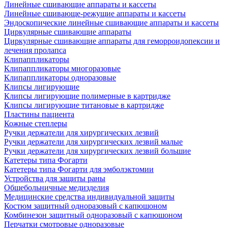
Линейные сшивающие аппараты и кассеты
Линейные сшивающе-режущие аппараты и кассеты
Эндоскопические линейные сшивающие аппараты и кассеты
Циркулярные сшивающие аппараты
Циркулярные сшивающие аппараты для геморроидопексии и
лечения пролапса
Клипаппликаторы
Клипаппликаторы многоразовые
Клипаппликаторы одноразовые
Клипсы лигирующие
Клипсы лигирующие полимерные в картридже
Клипсы лигирующие титановые в картридже
Пластины пациента
Кожные степлеры
Ручки держатели для хирургических лезвий
Ручки держатели для хирургических лезвий малые
Ручки держатели для хирургических лезвий большие
Катетеры типа Фогарти
Катетеры типа Фогарти для эмболэктомии
Устройства для защиты раны
Общебольничные медизделия
Медицинские средства индивидуальной защиты
Костюм защитный одноразовый с капюшоном
Комбинезон защитный одноразовый с капюшоном
Перчатки смотровые одноразовые