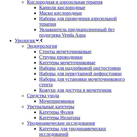
Кислородная и аэрозольная терапия
Канюли кислородные
Маски кислородные
Наборы для проведения аэрозольной
терапии
Увлажнитель преднаполненный без
подогрева Ventia Aqua
Урология
Эндоурология
Стенты мочеточниковые
Струны проводники
Катетеры мочеточниковые
Наборы для надлобковой цистостомии
Наборы для перкутанной нефростомии
Наборы для установки мочеточникового
стента
Кожухи для доступа в мочеточник
Средства ухода
Мочеприемники
Уретральные катетеры
Катетеры Фолея
Катетеры Нелатона
Уродинамические исследования
Катетеры для уродинамических
исследований