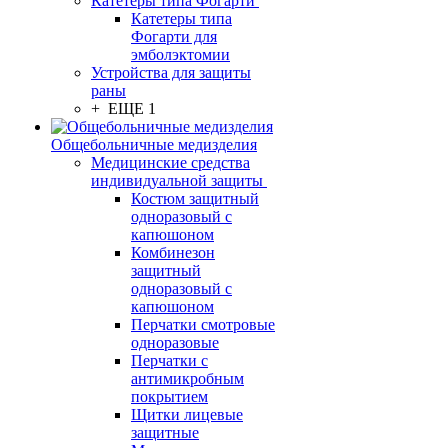
Катетеры типа Фогарти
Катетеры типа
Фогарти для
эмболэктомии
Устройства для защиты
раны
+ ЕЩЕ 1
Общебольничные медизделия
Медицинские средства
индивидуальной защиты
Костюм защитный
одноразовый с
капюшоном
Комбинезон
защитный
одноразовый с
капюшоном
Перчатки смотровые
одноразовые
Перчатки с
антимикробным
покрытием
Щитки лицевые
защитные