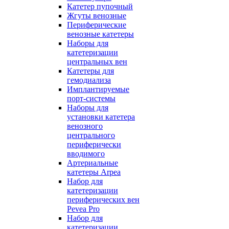
Катетер пупочный
Жгуты венозные
Периферические
венозные катетеры
Наборы для
катетеризации
центральных вен
Катетеры для
гемодиализа
Имплантируемые
порт‑системы
Наборы для
установки катетера
венозного
центрального
периферически
вводимого
Артериальные
катетеры Arpea
Набор для
катетеризации
периферических вен
Pevea Pro
Набор для
катетеризации