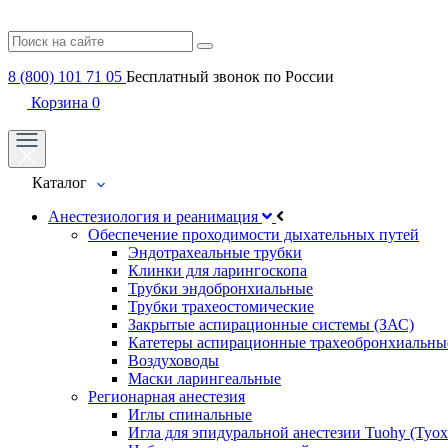
8 (800) 101 71 05
Бесплатный звонок по России
Корзина
0
Каталог
Анестезиология и реанимация
Обеспечение проходимости дыхательных путей
Эндотрахеальные трубки
Клинки для ларингоскопа
Трубки эндобронхиальные
Трубки трахеостомические
Закрытые аспирационные системы (ЗАС)
Катетеры аспирационные трахеобронхиальны
Воздуховоды
Маски ларингеальные
Регионарная анестезия
Иглы спинальные
Игла для эпидуральной анестезии Tuohy (Туох