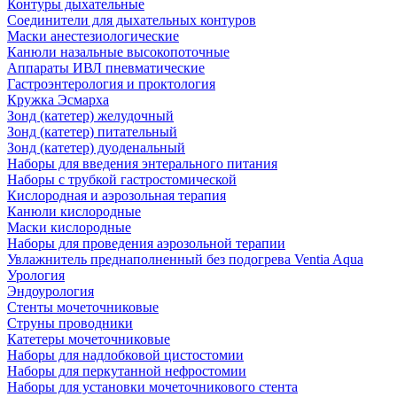
Контуры дыхательные
Соединители для дыхательных контуров
Маски анестезиологические
Канюли назальные высокопоточные
Аппараты ИВЛ пневматические
Гастроэнтерология и проктология
Кружка Эсмарха
Зонд (катетер) желудочный
Зонд (катетер) питательный
Зонд (катетер) дуоденальный
Наборы для введения энтерального питания
Наборы с трубкой гастростомической
Кислородная и аэрозольная терапия
Канюли кислородные
Маски кислородные
Наборы для проведения аэрозольной терапии
Увлажнитель преднаполненный без подогрева Ventia Aqua
Урология
Эндоурология
Стенты мочеточниковые
Струны проводники
Катетеры мочеточниковые
Наборы для надлобковой цистостомии
Наборы для перкутанной нефростомии
Наборы для установки мочеточникового стента