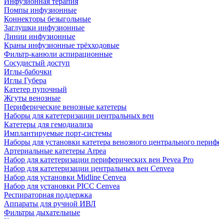
Инфузионная терапия
Помпы инфузионные
Коннекторы безыгольные
Заглушки инфузионные
Линии инфузионные
Краны инфузионные трёхходовые
Фильтр-канюли аспирационные
Сосудистый доступ
Иглы-бабочки
Иглы Губера
Катетер пупочный
Жгуты венозные
Периферические венозные катетеры
Наборы для катетеризации центральных вен
Катетеры для гемодиализа
Имплантируемые порт‑системы
Наборы для установки катетера венозного центрального пери
Артериальные катетеры Arpea
Набор для катетеризации периферических вен Pevea Pro
Набор для катетеризации центральных вен Cenvea
Набор для установки Midline Cenvea
Набор для установки PICC Cenvea
Респираторная поддержка
Аппараты для ручной ИВЛ
Фильтры дыхательные