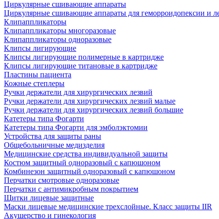
Циркулярные сшивающие аппараты
Циркулярные сшивающие аппараты для геморроидопексии и ле
Клипаппликаторы
Клипаппликаторы многоразовые
Клипаппликаторы одноразовые
Клипсы лигирующие
Клипсы лигирующие полимерные в картридже
Клипсы лигирующие титановые в картридже
Пластины пациента
Кожные степлеры
Ручки держатели для хирургических лезвий
Ручки держатели для хирургических лезвий малые
Ручки держатели для хирургических лезвий большие
Катетеры типа Фогарти
Катетеры типа Фогарти для эмболэктомии
Устройства для защиты раны
Общебольничные медизделия
Медицинские средства индивидуальной защиты
Костюм защитный одноразовый с капюшоном
Комбинезон защитный одноразовый с капюшоном
Перчатки смотровые одноразовые
Перчатки с антимикробным покрытием
Щитки лицевые защитные
Маски лицевые медицинские трехслойные. Класс защиты IIR
Акушерство и гинекология