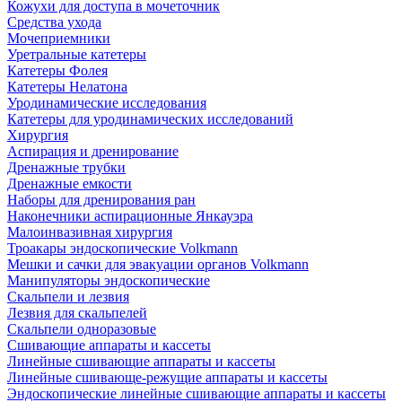
Кожухи для доступа в мочеточник
Средства ухода
Мочеприемники
Уретральные катетеры
Катетеры Фолея
Катетеры Нелатона
Уродинамические исследования
Катетеры для уродинамических исследований
Хирургия
Аспирация и дренирование
Дренажные трубки
Дренажные емкости
Наборы для дренирования ран
Наконечники аспирационные Янкауэра
Малоинвазивная хирургия
Троакары эндоскопические Volkmann
Мешки и сачки для эвакуации органов Volkmann
Манипуляторы эндоскопические
Скальпели и лезвия
Лезвия для скальпелей
Скальпели одноразовые
Сшивающие аппараты и кассеты
Линейные сшивающие аппараты и кассеты
Линейные сшивающе-режущие аппараты и кассеты
Эндоскопические линейные сшивающие аппараты и кассеты