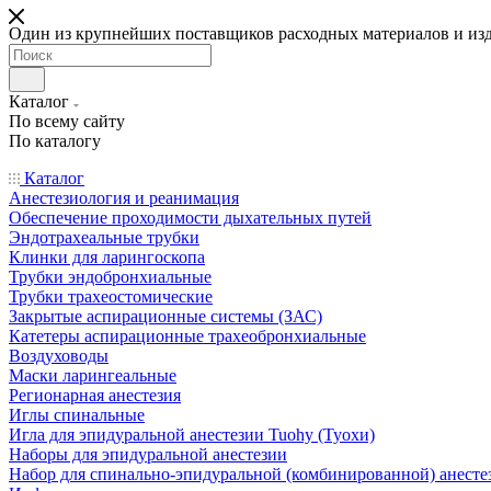
Один из крупнейших поставщиков расходных материалов и из
Каталог
По всему сайту
По каталогу
Каталог
Анестезиология и реанимация
Обеспечение проходимости дыхательных путей
Эндотрахеальные трубки
Клинки для ларингоскопа
Трубки эндобронхиальные
Трубки трахеостомические
Закрытые аспирационные системы (ЗАС)
Катетеры аспирационные трахеобронхиальные
Воздуховоды
Маски ларингеальные
Регионарная анестезия
Иглы спинальные
Игла для эпидуральной анестезии Tuohy (Туохи)
Наборы для эпидуральной анестезии
Набор для спинально-эпидуральной (комбинированной) анесте