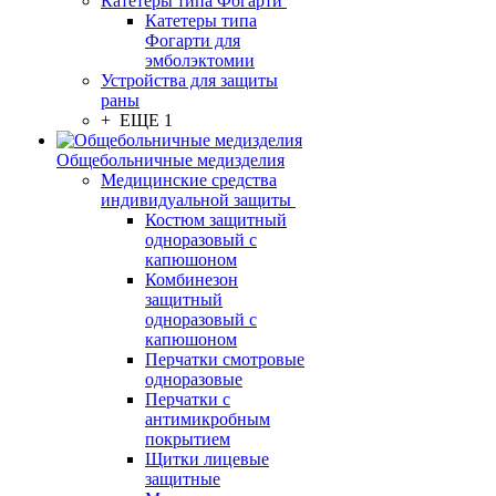
Катетеры типа Фогарти
Катетеры типа
Фогарти для
эмболэктомии
Устройства для защиты
раны
+ ЕЩЕ 1
Общебольничные медизделия
Медицинские средства
индивидуальной защиты
Костюм защитный
одноразовый с
капюшоном
Комбинезон
защитный
одноразовый с
капюшоном
Перчатки смотровые
одноразовые
Перчатки с
антимикробным
покрытием
Щитки лицевые
защитные