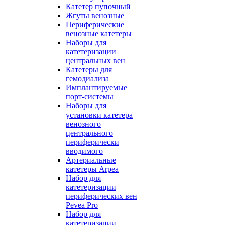
Катетер пупочный
Жгуты венозные
Периферические
венозные катетеры
Наборы для
катетеризации
центральных вен
Катетеры для
гемодиализа
Имплантируемые
порт‑системы
Наборы для
установки катетера
венозного
центрального
периферически
вводимого
Артериальные
катетеры Arpea
Набор для
катетеризации
периферических вен
Pevea Pro
Набор для
катетеризации