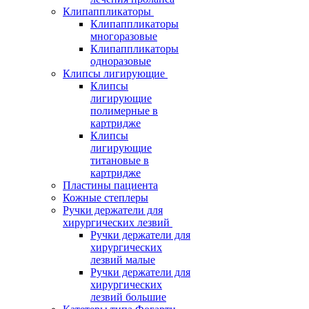
Клипаппликаторы
Клипаппликаторы
многоразовые
Клипаппликаторы
одноразовые
Клипсы лигирующие
Клипсы
лигирующие
полимерные в
картридже
Клипсы
лигирующие
титановые в
картридже
Пластины пациента
Кожные степлеры
Ручки держатели для
хирургических лезвий
Ручки держатели для
хирургических
лезвий малые
Ручки держатели для
хирургических
лезвий большие