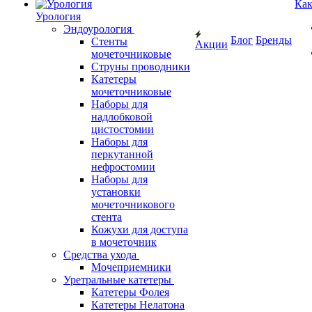
Как
Урология
Эндоурология
Блог
Бренды
Стенты
Акции
мочеточниковые
Струны проводники
Катетеры
мочеточниковые
Наборы для
надлобковой
цистостомии
Наборы для
перкутанной
нефростомии
Наборы для
установки
мочеточникового
стента
Кожухи для доступа
в мочеточник
Средства ухода
Мочеприемники
Уретральные катетеры
Катетеры Фолея
Катетеры Нелатона