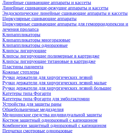
Линейные сшивающие аппараты и кассеты
Линейные сшивающе-режущие аппараты и кассеты
Эндоскопические линейные сшивающие аппараты и кассеты
Циркулярные сшивающие аппараты
Циркулярные сшивающие аппараты для геморроидопексии и
лечения пролапса
Клипаппликаторы
Клипаппликаторы многоразовые
Клипаппликаторы одноразовые
Клипсы лигирующие
Клипсы лигирующие полимерные в картридже
Клипсы лигирующие титановые в картридже
Пластины пациента
Кожные степлеры
Ручки держатели для хирургических лезвий
Ручки держатели для хирургических лезвий малые
Ручки держатели для хирургических лезвий большие
Катетеры типа Фогарти
Катетеры типа Фогарти для эмболэктомии
Устройства для защиты раны
Общебольничные медизделия
Медицинские средства индивидуальной защиты
Костюм защитный одноразовый с капюшоном
Комбинезон защитный одноразовый с капюшоном
Перчатки смотровые одноразовые