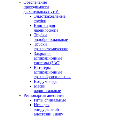
Обеспечение
проходимости
дыхательных путей
Эндотрахеальные
трубки
Клинки для
ларингоскопа
Трубки
эндобронхиальные
Трубки
трахеостомические
Закрытые
аспирационные
системы (ЗАС)
Катетеры
аспирационные
трахеобронхиальные
Воздуховоды
Маски
ларингеальные
Регионарная анестезия
Иглы спинальные
Игла для
эпидуральной
анестезии Tuohy