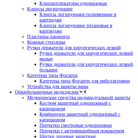
Клипаппликаторы одноразовые
Клипсы лигирующие
Клипсы лигирующие полимерные в
картридже
Клипсы лигирующие титановые в
картридже
Пластины пациента
Кожные степлеры
Ручки держатели для хирургических лезвий
Ручки держатели для хирургических лезвий
малые
Ручки держатели для хирургических лезвий
большие
Катетеры типа Фогарти
Катетеры типа Фогарти для эмболэктомии
Устройства для защиты раны
Общебольничные медизделия
Медицинские средства индивидуальной защиты
Костюм защитный одноразовый с
капюшоном
Комбинезон защитный одноразовый с
капюшоном
Перчатки смотровые одноразовые
Перчатки с антимикробным покрытием
Щитки лицевые защитные