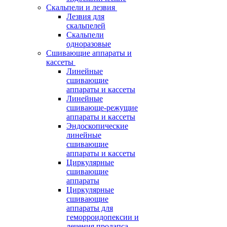
Скальпели и лезвия
Лезвия для
скальпелей
Скальпели
одноразовые
Сшивающие аппараты и
кассеты
Линейные
сшивающие
аппараты и кассеты
Линейные
сшивающе-режущие
аппараты и кассеты
Эндоскопические
линейные
сшивающие
аппараты и кассеты
Циркулярные
сшивающие
аппараты
Циркулярные
сшивающие
аппараты для
геморроидопексии и
лечения пролапса