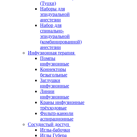
(Туохи)
Наборы для
эпидуральной
анестезии
Набор для
спинально-
эпидуральной
(комбинированной)
анестезии
Инфузионная терапия
Помпы
инфузионные
Коннекторы
безыгольные
Заглушки
инфузионные
Линии
инфузионные
Краны инфузионные
трёхходовые
Фильтр-канюли
аспирационные
Сосудистый доступ
Иглы-бабочки
Иглы Губера