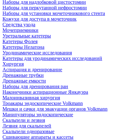
Наборы для надлобковой цистостомии
Наборы для перкутанной нефростомии
Наборы для установки мочеточникового стента
Кожухи для доступа в мочеточник
Средства ухода
Мочеприемники
Уретральные катетеры
Катетеры Фолея
Катетеры Нелатона
Уродинамические исследования
Катетеры для уродинамических исследований
Хирургия
Аспирация и дренирование
Дренажные трубки
Дренажные емкости
Наборы для дренирования ран
Наконечники аспирационные Янкауэра
Малоинвазивная хирургия
Троакары эндоскопические Volkmann
Мешки и сачки для эвакуации органов Volkmann
Манипуляторы эндоскопические
Скальпели и лезвия
Лезвия для скальпелей
Скальпели одноразовые
Сшивающие аппараты и кассеты