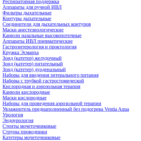
Респираторная поддержка
Аппараты для ручной ИВЛ
Фильтры дыхательные
Контуры дыхательные
Соединители для дыхательных контуров
Маски анестезиологические
Канюли назальные высокопоточные
Аппараты ИВЛ пневматические
Гастроэнтерология и проктология
Кружка Эсмарха
Зонд (катетер) желудочный
Зонд (катетер) питательный
Зонд (катетер) дуоденальный
Наборы для введения энтерального питания
Наборы с трубкой гастростомической
Кислородная и аэрозольная терапия
Канюли кислородные
Маски кислородные
Наборы для проведения аэрозольной терапии
Увлажнитель преднаполненный без подогрева Ventia Aqua
Урология
Эндоурология
Стенты мочеточниковые
Струны проводники
Катетеры мочеточниковые