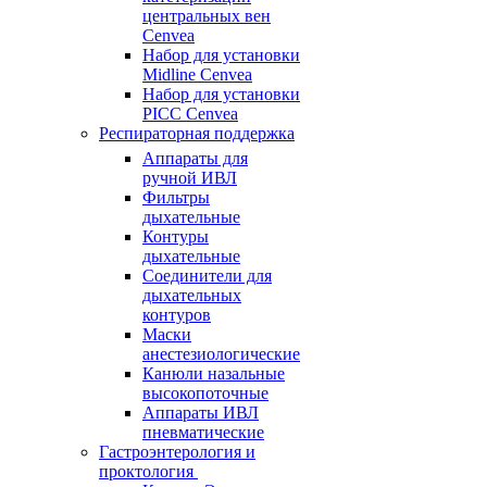
центральных вен
Cenvea
Набор для установки
Midline Cenvea
Набор для установки
PICC Cenvea
Респираторная поддержка
Аппараты для
ручной ИВЛ
Фильтры
дыхательные
Контуры
дыхательные
Соединители для
дыхательных
контуров
Маски
анестезиологические
Канюли назальные
высокопоточные
Аппараты ИВЛ
пневматические
Гастроэнтерология и
проктология