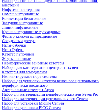
Набор для спинально-эпидуральной (комбинированной)
анестезии
Инфузионная терапия
Помпы инфузионные
Коннекторы безыгольные
Заглушки инфузионные
Линии инфузионные
Краны инфузионные трёхходовые
Фильтр-канюли аспирационные
Сосудистый доступ
Иглы-бабочки
Иглы Губера
Катетер пупочный
Жгуты венозные
Периферические венозные катетеры
Наборы для катетеризации центральных вен
Катетеры для гемодиализа
Имплантируемые порт‑системы
Наборы для установки катетера венозного центрального
периферически вводимого
Артериальные катетеры Arpea
Набор для катетеризации периферических вен Pevea Pro
Набор для катетеризации центральных вен Cenvea
Набор для установки Midline Cenvea
Набор для установки PICC Cenvea