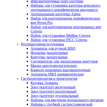
Имплантируемые порт‑системы
Наборы для установки катетера венозного
центрального периферически вводимого
Артериальные катетеры Arpea
Набор для катетеризации периферических
вен Pevea Pro
Набор для катетеризации центральных вен
Cenvea
Набор для установки Midline Cenvea
Набор для установки PICC Cenvea
Респираторная поддержка
Аппараты для ручной ИВЛ
Фильтры дыхательные
Контуры дыхательные
Соединители для дыхательных контуров
Маски анестезиологические
Канюли назальные высокопоточные
Аппараты ИВЛ пневматические
Гастроэнтерология и проктология
Кружка Эсмарха
Зонд (катетер) желудочный
Зонд (катетер) питательный
Зонд (катетер) дуоденальный
Наборы для введения энтерального питания
Наборы с трубкой гастростомической