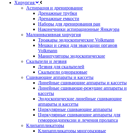
Хирургия
Аспирация и дренирование
Дренажные трубки
Дренажные емкости
Наборы для дренирования ран
Наконечники аспирационные Янкауэра
Малоинвазивная хирургия
Троакары эндоскопические Volkmann
Мешки и сачки для эвакуации органов
Volkmann
Манипуляторы эндоскопические
Скальпели и лезвия
Лезвия для скальпелей
Скальпели одноразовые
Сшивающие аппараты и кассеты
Линейные сшивающие аппараты и кассеты
Линейные сшивающе-режущие аппараты и
кассеты
Эндоскопические линейные сшивающие
аппараты и кассеты
Циркулярные сшивающие аппараты
Циркулярные сшивающие аппараты для
геморроидопексии и лечения пролапса
Клипаппликаторы
Клипаппликаторы многоразовые