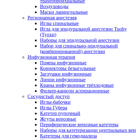
трахеобронхиальные
Воздуховоды
Маски ларингеальные
Регионарная анестезия
Иглы спинальные
Игла для эпидуральной анестезии Tuohy
(Туохи)
Наборы для эпидуральной анестезии
Набор для спинально-эпидуральной
(комбинированной) анестезии
Инфузионная терапия
Помпы инфузионные
Коннекторы безыгольные
Заглушки инфузионные
Линии инфузионные
Краны инфузионные трёхходовые
Фильтр-канюли аспирационные
Сосудистый доступ
Иглы-бабочки
Иглы Губера
Катетер пупочный
Жгуты венозные
Периферические венозные катетеры
Наборы для катетеризации центральных вен
Катетеры для гемодиализа