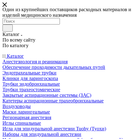
Один из крупнейших поставщиков расходных материалов и
изделий медицинского назначения
Каталог
По всему сайту
По каталогу
Каталог
Анестезиология и реанимация
Обеспечение проходимости дыхательных путей
Эндотрахеальные трубки
Клинки для ларингоскопа
Трубки эндобронхиальные
Трубки трахеостомические
Закрытые аспирационные системы (ЗАС)
Катетеры аспирационные трахеобронхиальные
Воздуховоды
Маски ларингеальные
Регионарная анестезия
Иглы спинальные
Игла для эпидуральной анестезии Tuohy (Туохи)
Наборы для эпидуральной анестезии