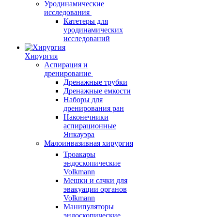
Уродинамические
исследования
Катетеры для
уродинамических
исследований
Хирургия
Аспирация и
дренирование
Дренажные трубки
Дренажные емкости
Наборы для
дренирования ран
Наконечники
аспирационные
Янкауэра
Малоинвазивная хирургия
Троакары
эндоскопические
Volkmann
Мешки и сачки для
эвакуации органов
Volkmann
Манипуляторы
эндоскопические