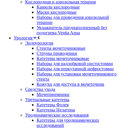
Кислородная и аэрозольная терапия
Канюли кислородные
Маски кислородные
Наборы для проведения аэрозольной
терапии
Увлажнитель преднаполненный без
подогрева Ventia Aqua
Урология
Эндоурология
Стенты мочеточниковые
Струны проводники
Катетеры мочеточниковые
Наборы для надлобковой цистостомии
Наборы для перкутанной нефростомии
Наборы для установки мочеточникового
стента
Кожухи для доступа в мочеточник
Средства ухода
Мочеприемники
Уретральные катетеры
Катетеры Фолея
Катетеры Нелатона
Уродинамические исследования
Катетеры для уродинамических
исследований