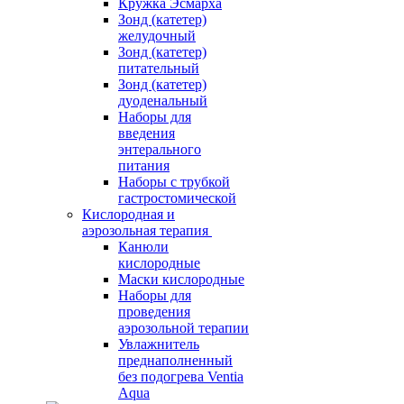
Кружка Эсмарха
Зонд (катетер)
желудочный
Зонд (катетер)
питательный
Зонд (катетер)
дуоденальный
Наборы для
введения
энтерального
питания
Наборы с трубкой
гастростомической
Кислородная и
аэрозольная терапия
Канюли
кислородные
Маски кислородные
Наборы для
проведения
аэрозольной терапии
Увлажнитель
преднаполненный
без подогрева Ventia
Aqua