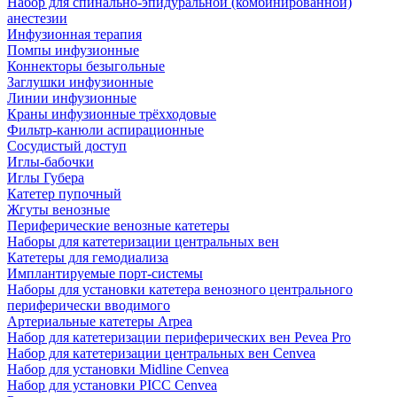
Набор для спинально-эпидуральной (комбинированной)
анестезии
Инфузионная терапия
Помпы инфузионные
Коннекторы безыгольные
Заглушки инфузионные
Линии инфузионные
Краны инфузионные трёхходовые
Фильтр-канюли аспирационные
Сосудистый доступ
Иглы-бабочки
Иглы Губера
Катетер пупочный
Жгуты венозные
Периферические венозные катетеры
Наборы для катетеризации центральных вен
Катетеры для гемодиализа
Имплантируемые порт‑системы
Наборы для установки катетера венозного центрального
периферически вводимого
Артериальные катетеры Arpea
Набор для катетеризации периферических вен Pevea Pro
Набор для катетеризации центральных вен Cenvea
Набор для установки Midline Cenvea
Набор для установки PICC Cenvea