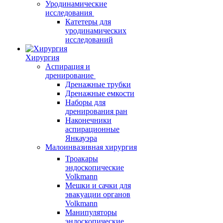
Уродинамические
исследования
Катетеры для
уродинамических
исследований
Хирургия
Аспирация и
дренирование
Дренажные трубки
Дренажные емкости
Наборы для
дренирования ран
Наконечники
аспирационные
Янкауэра
Малоинвазивная хирургия
Троакары
эндоскопические
Volkmann
Мешки и сачки для
эвакуации органов
Volkmann
Манипуляторы
эндоскопические