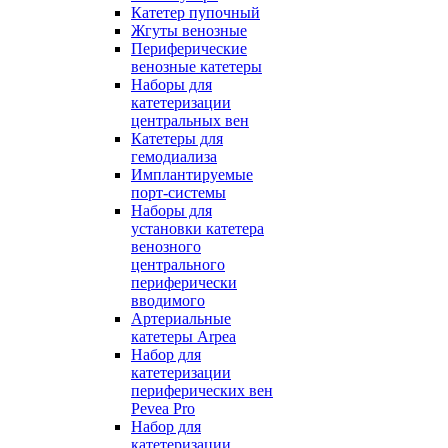
Катетер пупочный
Жгуты венозные
Периферические
венозные катетеры
Наборы для
катетеризации
центральных вен
Катетеры для
гемодиализа
Имплантируемые
порт‑системы
Наборы для
установки катетера
венозного
центрального
периферически
вводимого
Артериальные
катетеры Arpea
Набор для
катетеризации
периферических вен
Pevea Pro
Набор для
катетеризации