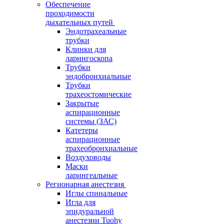
Обеспечение
проходимости
дыхательных путей
Эндотрахеальные
трубки
Клинки для
ларингоскопа
Трубки
эндобронхиальные
Трубки
трахеостомические
Закрытые
аспирационные
системы (ЗАС)
Катетеры
аспирационные
трахеобронхиальные
Воздуховоды
Маски
ларингеальные
Регионарная анестезия
Иглы спинальные
Игла для
эпидуральной
анестезии Tuohy