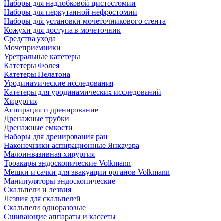
Наборы для надлобковой цистостомии
Наборы для перкутанной нефростомии
Наборы для установки мочеточникового стента
Кожухи для доступа в мочеточник
Средства ухода
Мочеприемники
Уретральные катетеры
Катетеры Фолея
Катетеры Нелатона
Уродинамические исследования
Катетеры для уродинамических исследований
Хирургия
Аспирация и дренирование
Дренажные трубки
Дренажные емкости
Наборы для дренирования ран
Наконечники аспирационные Янкауэра
Малоинвазивная хирургия
Троакары эндоскопические Volkmann
Мешки и сачки для эвакуации органов Volkmann
Манипуляторы эндоскопические
Скальпели и лезвия
Лезвия для скальпелей
Скальпели одноразовые
Сшивающие аппараты и кассеты