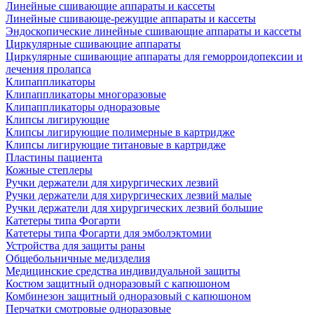
Линейные сшивающие аппараты и кассеты
Линейные сшивающе-режущие аппараты и кассеты
Эндоскопические линейные сшивающие аппараты и кассеты
Циркулярные сшивающие аппараты
Циркулярные сшивающие аппараты для геморроидопексии и
лечения пролапса
Клипаппликаторы
Клипаппликаторы многоразовые
Клипаппликаторы одноразовые
Клипсы лигирующие
Клипсы лигирующие полимерные в картридже
Клипсы лигирующие титановые в картридже
Пластины пациента
Кожные степлеры
Ручки держатели для хирургических лезвий
Ручки держатели для хирургических лезвий малые
Ручки держатели для хирургических лезвий большие
Катетеры типа Фогарти
Катетеры типа Фогарти для эмболэктомии
Устройства для защиты раны
Общебольничные медизделия
Медицинские средства индивидуальной защиты
Костюм защитный одноразовый с капюшоном
Комбинезон защитный одноразовый с капюшоном
Перчатки смотровые одноразовые