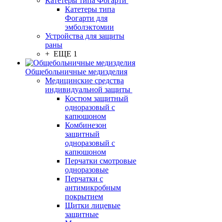
Катетеры типа Фогарти
Катетеры типа
Фогарти для
эмболэктомии
Устройства для защиты
раны
+ ЕЩЕ 1
Общебольничные медизделия
Медицинские средства
индивидуальной защиты
Костюм защитный
одноразовый с
капюшоном
Комбинезон
защитный
одноразовый с
капюшоном
Перчатки смотровые
одноразовые
Перчатки с
антимикробным
покрытием
Щитки лицевые
защитные