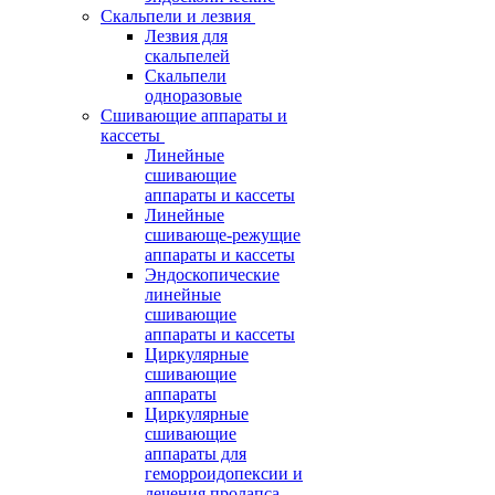
Скальпели и лезвия
Лезвия для
скальпелей
Скальпели
одноразовые
Сшивающие аппараты и
кассеты
Линейные
сшивающие
аппараты и кассеты
Линейные
сшивающе-режущие
аппараты и кассеты
Эндоскопические
линейные
сшивающие
аппараты и кассеты
Циркулярные
сшивающие
аппараты
Циркулярные
сшивающие
аппараты для
геморроидопексии и
лечения пролапса