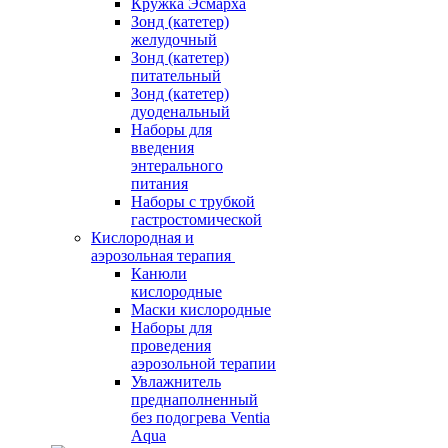
Кружка Эсмарха
Зонд (катетер)
желудочный
Зонд (катетер)
питательный
Зонд (катетер)
дуоденальный
Наборы для
введения
энтерального
питания
Наборы с трубкой
гастростомической
Кислородная и
аэрозольная терапия
Канюли
кислородные
Маски кислородные
Наборы для
проведения
аэрозольной терапии
Увлажнитель
преднаполненный
без подогрева Ventia
Aqua