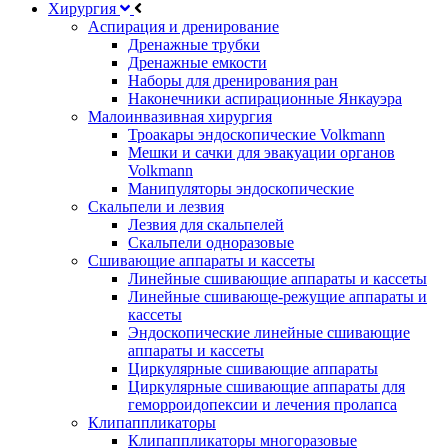
Хирургия
Аспирация и дренирование
Дренажные трубки
Дренажные емкости
Наборы для дренирования ран
Наконечники аспирационные Янкауэра
Малоинвазивная хирургия
Троакары эндоскопические Volkmann
Мешки и сачки для эвакуации органов
Volkmann
Манипуляторы эндоскопические
Скальпели и лезвия
Лезвия для скальпелей
Скальпели одноразовые
Сшивающие аппараты и кассеты
Линейные сшивающие аппараты и кассеты
Линейные сшивающе-режущие аппараты и
кассеты
Эндоскопические линейные сшивающие
аппараты и кассеты
Циркулярные сшивающие аппараты
Циркулярные сшивающие аппараты для
геморроидопексии и лечения пролапса
Клипаппликаторы
Клипаппликаторы многоразовые