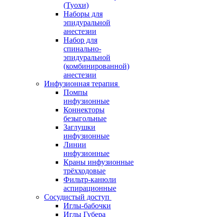
(Туохи)
Наборы для
эпидуральной
анестезии
Набор для
спинально-
эпидуральной
(комбинированной)
анестезии
Инфузионная терапия
Помпы
инфузионные
Коннекторы
безыгольные
Заглушки
инфузионные
Линии
инфузионные
Краны инфузионные
трёхходовые
Фильтр-канюли
аспирационные
Сосудистый доступ
Иглы-бабочки
Иглы Губера