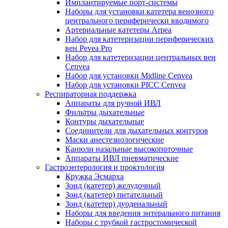
Имплантируемые порт‑системы
Наборы для установки катетера венозного
центрального периферически вводимого
Артериальные катетеры Arpea
Набор для катетеризации периферических
вен Pevea Pro
Набор для катетеризации центральных вен
Cenvea
Набор для установки Midline Cenvea
Набор для установки PICC Cenvea
Респираторная поддержка
Аппараты для ручной ИВЛ
Фильтры дыхательные
Контуры дыхательные
Соединители для дыхательных контуров
Маски анестезиологические
Канюли назальные высокопоточные
Аппараты ИВЛ пневматические
Гастроэнтерология и проктология
Кружка Эсмарха
Зонд (катетер) желудочный
Зонд (катетер) питательный
Зонд (катетер) дуоденальный
Наборы для введения энтерального питания
Наборы с трубкой гастростомической