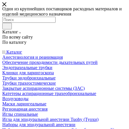
Один из крупнейших поставщиков расходных материалов и
изделий медицинского назначения
Каталог
По всему сайту
По каталогу
Каталог
Анестезиология и реанимация
Обеспечение проходимости дыхательных путей
Эндотрахеальные трубки
Клинки для ларингоскопа
Трубки эндобронхиальные
Трубки трахеостомические
Закрытые аспирационные системы (ЗАС)
Катетеры аспирационные трахеобронхиальные
Воздуховоды
Маски ларингеальные
Регионарная анестезия
Иглы спинальные
Игла для эпидуральной анестезии Tuohy (Туохи)
Наборы для эпидуральной анестезии