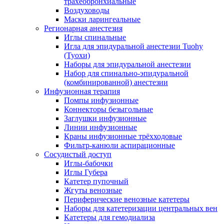
трахеобронхиальные
Воздуховоды
Маски ларингеальные
Регионарная анестезия
Иглы спинальные
Игла для эпидуральной анестезии Tuohy
(Туохи)
Наборы для эпидуральной анестезии
Набор для спинально-эпидуральной
(комбинированной) анестезии
Инфузионная терапия
Помпы инфузионные
Коннекторы безыгольные
Заглушки инфузионные
Линии инфузионные
Краны инфузионные трёхходовые
Фильтр-канюли аспирационные
Сосудистый доступ
Иглы-бабочки
Иглы Губера
Катетер пупочный
Жгуты венозные
Периферические венозные катетеры
Наборы для катетеризации центральных вен
Катетеры для гемодиализа