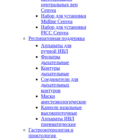
центральных вен
Cenvea
Набор для установки
Midline Cenvea
Набор для установки
PICC Cenvea
Респираторная поддержка
Аппараты для
ручной ИВЛ
Фильтры
дыхательные
Контуры
дыхательные
Соединители для
дыхательных
контуров
Маски
анестезиологические
Канюли назальные
высокопоточные
Аппараты ИВЛ
пневматические
Гастроэнтерология и
проктология