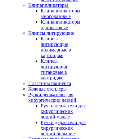
Клипаппликаторы
Клипаппликаторы
многоразовые
Клипаппликаторы
одноразовые
Клипсы лигирующие
Клипсы
лигирующие
полимерные в
картридже
Клипсы
лигирующие
титановые в
картридже
Пластины пациента
Кожные степлеры
Ручки держатели для
хирургических лезвий
Ручки держатели для
хирургических
лезвий малые
Ручки держатели для
хирургических
лезвий большие