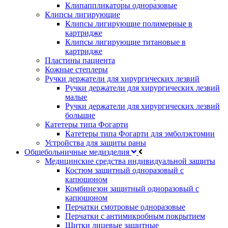
Клипаппликаторы одноразовые
Клипсы лигирующие
Клипсы лигирующие полимерные в
картридже
Клипсы лигирующие титановые в
картридже
Пластины пациента
Кожные степлеры
Ручки держатели для хирургических лезвий
Ручки держатели для хирургических лезвий
малые
Ручки держатели для хирургических лезвий
большие
Катетеры типа Фогарти
Катетеры типа Фогарти для эмболэктомии
Устройства для защиты раны
Общебольничные медизделия
Медицинские средства индивидуальной защиты
Костюм защитный одноразовый с
капюшоном
Комбинезон защитный одноразовый с
капюшоном
Перчатки смотровые одноразовые
Перчатки с антимикробным покрытием
Щитки лицевые защитные