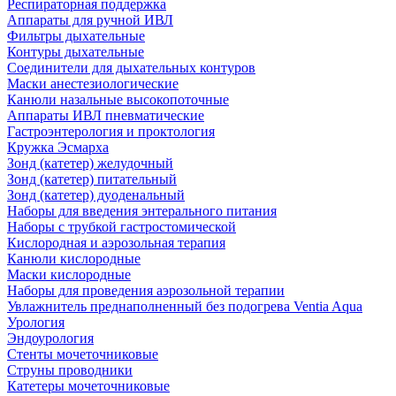
Респираторная поддержка
Аппараты для ручной ИВЛ
Фильтры дыхательные
Контуры дыхательные
Соединители для дыхательных контуров
Маски анестезиологические
Канюли назальные высокопоточные
Аппараты ИВЛ пневматические
Гастроэнтерология и проктология
Кружка Эсмарха
Зонд (катетер) желудочный
Зонд (катетер) питательный
Зонд (катетер) дуоденальный
Наборы для введения энтерального питания
Наборы с трубкой гастростомической
Кислородная и аэрозольная терапия
Канюли кислородные
Маски кислородные
Наборы для проведения аэрозольной терапии
Увлажнитель преднаполненный без подогрева Ventia Aqua
Урология
Эндоурология
Стенты мочеточниковые
Струны проводники
Катетеры мочеточниковые