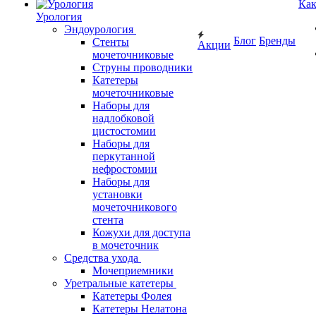
Как
Урология
Эндоурология
Блог
Бренды
Стенты
Акции
мочеточниковые
Струны проводники
Катетеры
мочеточниковые
Наборы для
надлобковой
цистостомии
Наборы для
перкутанной
нефростомии
Наборы для
установки
мочеточникового
стента
Кожухи для доступа
в мочеточник
Средства ухода
Мочеприемники
Уретральные катетеры
Катетеры Фолея
Катетеры Нелатона