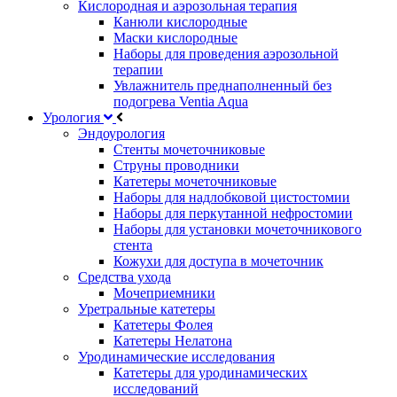
Кислородная и аэрозольная терапия
Канюли кислородные
Маски кислородные
Наборы для проведения аэрозольной
терапии
Увлажнитель преднаполненный без
подогрева Ventia Aqua
Урология
Эндоурология
Стенты мочеточниковые
Струны проводники
Катетеры мочеточниковые
Наборы для надлобковой цистостомии
Наборы для перкутанной нефростомии
Наборы для установки мочеточникового
стента
Кожухи для доступа в мочеточник
Средства ухода
Мочеприемники
Уретральные катетеры
Катетеры Фолея
Катетеры Нелатона
Уродинамические исследования
Катетеры для уродинамических
исследований