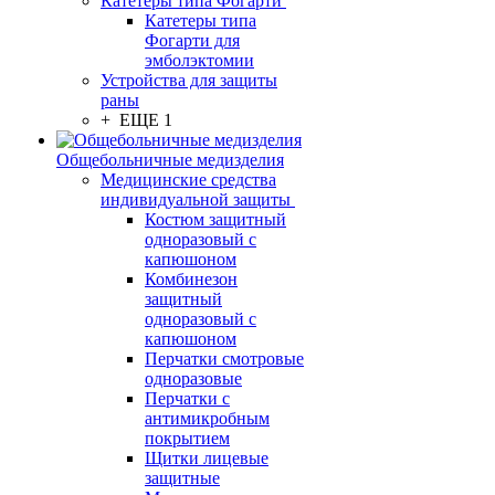
Катетеры типа Фогарти
Катетеры типа
Фогарти для
эмболэктомии
Устройства для защиты
раны
+ ЕЩЕ 1
Общебольничные медизделия
Медицинские средства
индивидуальной защиты
Костюм защитный
одноразовый с
капюшоном
Комбинезон
защитный
одноразовый с
капюшоном
Перчатки смотровые
одноразовые
Перчатки с
антимикробным
покрытием
Щитки лицевые
защитные