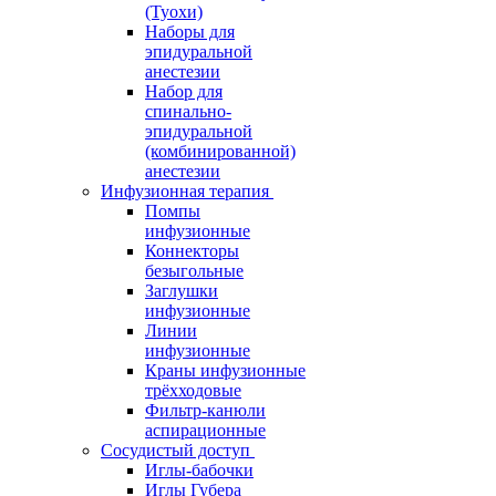
(Туохи)
Наборы для
эпидуральной
анестезии
Набор для
спинально-
эпидуральной
(комбинированной)
анестезии
Инфузионная терапия
Помпы
инфузионные
Коннекторы
безыгольные
Заглушки
инфузионные
Линии
инфузионные
Краны инфузионные
трёхходовые
Фильтр-канюли
аспирационные
Сосудистый доступ
Иглы-бабочки
Иглы Губера