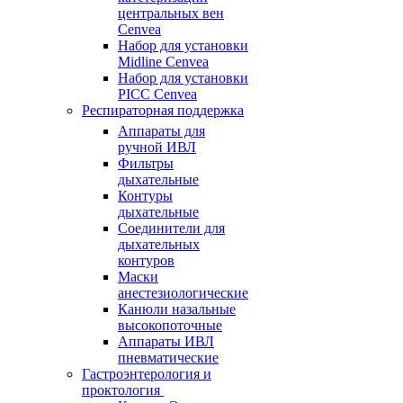
центральных вен
Cenvea
Набор для установки
Midline Cenvea
Набор для установки
PICC Cenvea
Респираторная поддержка
Аппараты для
ручной ИВЛ
Фильтры
дыхательные
Контуры
дыхательные
Соединители для
дыхательных
контуров
Маски
анестезиологические
Канюли назальные
высокопоточные
Аппараты ИВЛ
пневматические
Гастроэнтерология и
проктология