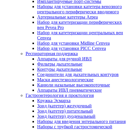
Имплантируемые порт‑системы
Наборы для установки катетера венозного
центрального периферически вводимого
Артериальные катетеры Arpea
Набор для катетеризации периферических
вен Pevea Pro
Набор для катетеризации центральных вен
Cenvea
Набор для установки Midline Cenvea
Набор для установки PICC Cenvea
Респираторная поддержка
Аппараты для ручной ИВЛ
Фильтры дыхательные
Контуры дыхательные
Соединители для дыхательных контуров
Маски анестезиологические
Канюли назальные высокопоточные
Аппараты ИВЛ пневматические
Гастроэнтерология и проктология
Кружка Эсмарха
Зонд (катетер) желудочный
Зонд (катетер) питательный
Зонд (катетер) дуоденальный
Наборы для введения энтерального питания
Наборы с трубкой гастростомической