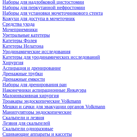
Наборы для надлобковой цистостомии
Наборы для перкутанной нефростомии
Наборы для установки мочеточникового стента
Кожухи для доступа в мочеточник
Средства ухода
Мочеприемники
Уретральные катетеры
Катетеры Фолея
Катетеры Нелатона
Уродинамические исследования
Катетеры для уродинамических исследований
Хирургия
Аспирация и дренирование
Дренажные трубки
Дренажные емкости
Наборы для дренирования ран
Наконечники аспирационные Янкауэра
Малоинвазивная хирургия
Троакары эндоскопические Volkmann
Мешки и сачки для эвакуации органов Volkmann
Манипуляторы эндоскопические
Скальпели и лезвия
Лезвия для скальпелей
Скальпели одноразовые
Сшивающие аппараты и кассеты