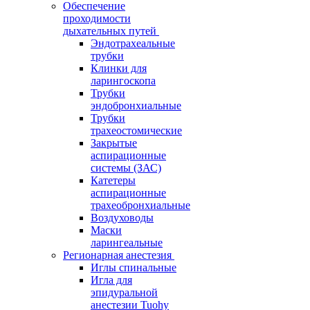
Обеспечение
проходимости
дыхательных путей
Эндотрахеальные
трубки
Клинки для
ларингоскопа
Трубки
эндобронхиальные
Трубки
трахеостомические
Закрытые
аспирационные
системы (ЗАС)
Катетеры
аспирационные
трахеобронхиальные
Воздуховоды
Маски
ларингеальные
Регионарная анестезия
Иглы спинальные
Игла для
эпидуральной
анестезии Tuohy