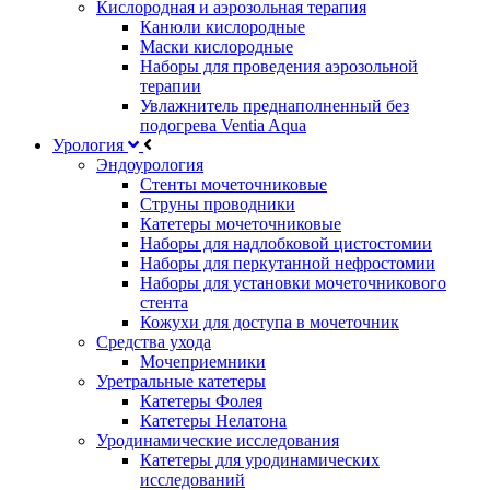
Кислородная и аэрозольная терапия
Канюли кислородные
Маски кислородные
Наборы для проведения аэрозольной
терапии
Увлажнитель преднаполненный без
подогрева Ventia Aqua
Урология
Эндоурология
Стенты мочеточниковые
Струны проводники
Катетеры мочеточниковые
Наборы для надлобковой цистостомии
Наборы для перкутанной нефростомии
Наборы для установки мочеточникового
стента
Кожухи для доступа в мочеточник
Средства ухода
Мочеприемники
Уретральные катетеры
Катетеры Фолея
Катетеры Нелатона
Уродинамические исследования
Катетеры для уродинамических
исследований