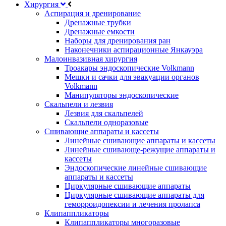
Хирургия
Аспирация и дренирование
Дренажные трубки
Дренажные емкости
Наборы для дренирования ран
Наконечники аспирационные Янкауэра
Малоинвазивная хирургия
Троакары эндоскопические Volkmann
Мешки и сачки для эвакуации органов
Volkmann
Манипуляторы эндоскопические
Скальпели и лезвия
Лезвия для скальпелей
Скальпели одноразовые
Сшивающие аппараты и кассеты
Линейные сшивающие аппараты и кассеты
Линейные сшивающе-режущие аппараты и
кассеты
Эндоскопические линейные сшивающие
аппараты и кассеты
Циркулярные сшивающие аппараты
Циркулярные сшивающие аппараты для
геморроидопексии и лечения пролапса
Клипаппликаторы
Клипаппликаторы многоразовые