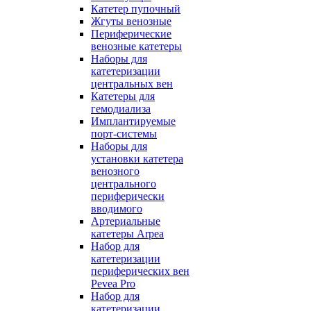
Катетер пупочный
Жгуты венозные
Периферические
венозные катетеры
Наборы для
катетеризации
центральных вен
Катетеры для
гемодиализа
Имплантируемые
порт‑системы
Наборы для
установки катетера
венозного
центрального
периферически
вводимого
Артериальные
катетеры Arpea
Набор для
катетеризации
периферических вен
Pevea Pro
Набор для
катетеризации