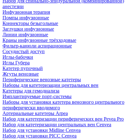
Набор для спинально-эпидуральной (комбинированной)
анестезии
Инфузионная терапия
Помпы инфузионные
Коннекторы безыгольные
Заглушки инфузионные
Линии инфузионные
Краны инфузионные трёхходовые
Фильтр-канюли аспирационные
Сосудистый доступ
Иглы-бабочки
Иглы Губера
Катетер пупочный
Жгуты венозные
Периферические венозные катетеры
Наборы для катетеризации центральных вен
Катетеры для гемодиализа
Имплантируемые порт‑системы
Наборы для установки катетера венозного центрального
периферически вводимого
Артериальные катетеры Arpea
Набор для катетеризации периферических вен Pevea Pro
Набор для катетеризации центральных вен Cenvea
Набор для установки Midline Cenvea
Набор для установки PICC Cenvea