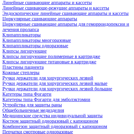
Линейные сшивающие аппараты и кассеты
Линейные сшивающе-режущие аппараты и кассеты
Эндоскопические линейные сшивающие аппараты и кассеты
Циркулярные сшивающие аппараты
Циркулярные сшивающие аппараты для геморроидопексии и
лечения пролапса
Клипаппликаторы
Клипаппликаторы многоразовые
Клипаппликаторы одноразовые
Клипсы лигирующие
Клипсы лигирующие полимерные в картридже
Клипсы лигирующие титановые в картридже
Пластины пациента
Кожные степлеры
Ручки держатели для хирургических лезвий
Ручки держатели для хирургических лезвий малые
Ручки держатели для хирургических лезвий большие
Катетеры типа Фогарти
Катетеры типа Фогарти для эмболэктомии
Устройства для защиты раны
Общебольничные медизделия
Медицинские средства индивидуальной защиты
Костюм защитный одноразовый с капюшоном
Комбинезон защитный одноразовый с капюшоном
Перчатки смотровые одноразовые