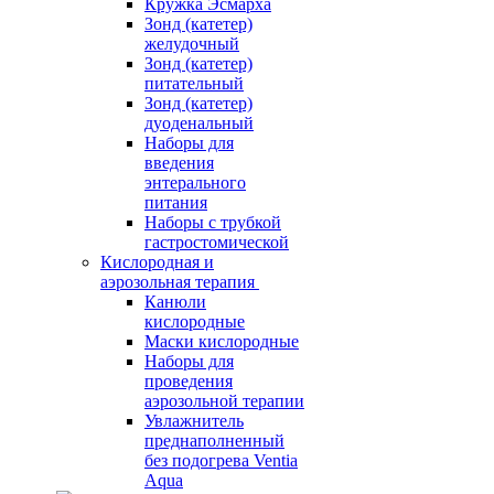
Кружка Эсмарха
Зонд (катетер)
желудочный
Зонд (катетер)
питательный
Зонд (катетер)
дуоденальный
Наборы для
введения
энтерального
питания
Наборы с трубкой
гастростомической
Кислородная и
аэрозольная терапия
Канюли
кислородные
Маски кислородные
Наборы для
проведения
аэрозольной терапии
Увлажнитель
преднаполненный
без подогрева Ventia
Aqua