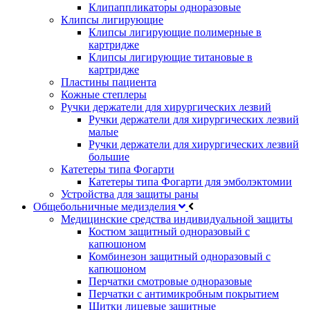
Клипаппликаторы одноразовые
Клипсы лигирующие
Клипсы лигирующие полимерные в
картридже
Клипсы лигирующие титановые в
картридже
Пластины пациента
Кожные степлеры
Ручки держатели для хирургических лезвий
Ручки держатели для хирургических лезвий
малые
Ручки держатели для хирургических лезвий
большие
Катетеры типа Фогарти
Катетеры типа Фогарти для эмболэктомии
Устройства для защиты раны
Общебольничные медизделия
Медицинские средства индивидуальной защиты
Костюм защитный одноразовый с
капюшоном
Комбинезон защитный одноразовый с
капюшоном
Перчатки смотровые одноразовые
Перчатки с антимикробным покрытием
Щитки лицевые защитные