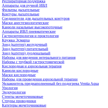
Респираторная поддержка
Аппараты для ручной ИВЛ
Фильтры дыхательные
Контуры дыхательные
Соединители для дыхательных контуров
Маски анестезиологические
Канюли назальные высокопоточные
Аппараты ИВЛ пневматические
Гастроэнтерология и проктология
Кружка Эсмарха
Зонд (катетер) желудочный
Зонд (катетер) питательный
Зонд (катетер) дуоденальный
Наборы для введения энтерального питания
Наборы с трубкой гастростомической
Кислородная и аэрозольная терапия
Канюли кислородные
Маски кислородные
Наборы для проведения аэрозольной терапии
Увлажнитель преднаполненный без подогрева Ventia Aqua
Урология
Эндоурология
Стенты мочеточниковые
Струны проводники
Катетеры мочеточниковые