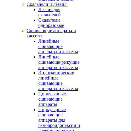
Скальпели и лезвия
Лезвия для
скальпелей
Скальпели
одноразовые
Сшивающие аппараты и
кассеты
Линейные
сшивающие
аппараты и кассеты
Линейные
сшивающе-режущие
аппараты и кассеты
Эндоскопические
линейные
сшивающие
аппараты и кассеты
Циркулярные
сшивающие
аппараты
Циркулярные
сшивающие
аппараты для
геморроидопексии и
лечения пролапса