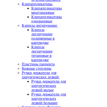
Клипаппликаторы
Клипаппликаторы
многоразовые
Клипаппликаторы
одноразовые
Клипсы лигирующие
Клипсы
лигирующие
полимерные в
картридже
Клипсы
лигирующие
титановые в
картридже
Пластины пациента
Кожные степлеры
Ручки держатели для
хирургических лезвий
Ручки держатели для
хирургических
лезвий малые
Ручки держатели для
хирургических
лезвий большие