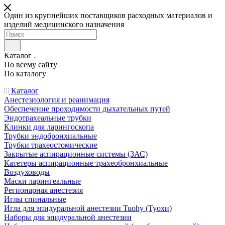
Один из крупнейших поставщиков расходных материалов и
изделий медицинского назначения
Каталог
По всему сайту
По каталогу
Каталог
Анестезиология и реанимация
Обеспечение проходимости дыхательных путей
Эндотрахеальные трубки
Клинки для ларингоскопа
Трубки эндобронхиальные
Трубки трахеостомические
Закрытые аспирационные системы (ЗАС)
Катетеры аспирационные трахеобронхиальные
Воздуховоды
Маски ларингеальные
Регионарная анестезия
Иглы спинальные
Игла для эпидуральной анестезии Tuohy (Туохи)
Наборы для эпидуральной анестезии