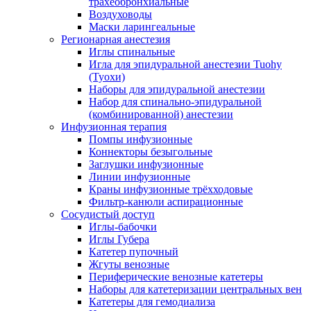
трахеобронхиальные
Воздуховоды
Маски ларингеальные
Регионарная анестезия
Иглы спинальные
Игла для эпидуральной анестезии Tuohy
(Туохи)
Наборы для эпидуральной анестезии
Набор для спинально-эпидуральной
(комбинированной) анестезии
Инфузионная терапия
Помпы инфузионные
Коннекторы безыгольные
Заглушки инфузионные
Линии инфузионные
Краны инфузионные трёхходовые
Фильтр-канюли аспирационные
Сосудистый доступ
Иглы-бабочки
Иглы Губера
Катетер пупочный
Жгуты венозные
Периферические венозные катетеры
Наборы для катетеризации центральных вен
Катетеры для гемодиализа