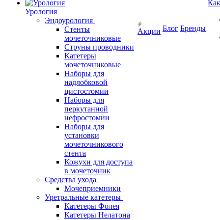
Как
Урология
Эндоурология
Блог
Бренды
Стенты
Акции
мочеточниковые
Струны проводники
Катетеры
мочеточниковые
Наборы для
надлобковой
цистостомии
Наборы для
перкутанной
нефростомии
Наборы для
установки
мочеточникового
стента
Кожухи для доступа
в мочеточник
Средства ухода
Мочеприемники
Уретральные катетеры
Катетеры Фолея
Катетеры Нелатона