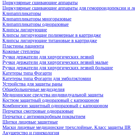
Циркулярные сшивающие аппараты
Циркулярные сшивающие аппараты для геморроидопексии и ле
Клипаппликаторы
Клипаппликаторы многоразовые
Клипаппликаторы одноразовые
Клипсы лигирующие
Клипсы лигирующие полимерные в картридже
Клипсы лигирующие титановые в картридже
Пластины пациента
Кожные степлеры
Ручки держатели для хирургических лезвий
Ручки держатели для хирургических лезвий малые
Ручки держатели для хирургических лезвий большие
Катетеры типа Фогарти
Катетеры типа Фогарти для эмболэктомии
Устройства для защиты раны
Общебольничные медизделия
Медицинские средства индивидуальной защиты
Костюм защитный одноразовый с капюшоном
Комбинезон защитный одноразовый с капюшоном
Перчатки смотровые одноразовые
Перчатки с антимикробным покрытием
Щитки лицевые защитные
Маски лицевые медицинские трехслойные. Класс защиты IIR
Акушерство и гинекология