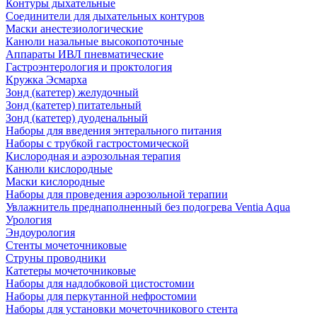
Контуры дыхательные
Соединители для дыхательных контуров
Маски анестезиологические
Канюли назальные высокопоточные
Аппараты ИВЛ пневматические
Гастроэнтерология и проктология
Кружка Эсмарха
Зонд (катетер) желудочный
Зонд (катетер) питательный
Зонд (катетер) дуоденальный
Наборы для введения энтерального питания
Наборы с трубкой гастростомической
Кислородная и аэрозольная терапия
Канюли кислородные
Маски кислородные
Наборы для проведения аэрозольной терапии
Увлажнитель преднаполненный без подогрева Ventia Aqua
Урология
Эндоурология
Стенты мочеточниковые
Струны проводники
Катетеры мочеточниковые
Наборы для надлобковой цистостомии
Наборы для перкутанной нефростомии
Наборы для установки мочеточникового стента