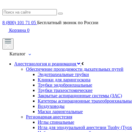
8 (800) 101 71 05
Бесплатный звонок по России
Корзина
0
Каталог
Анестезиология и реанимация
Обеспечение проходимости дыхательных путей
Эндотрахеальные трубки
Клинки для ларингоскопа
Трубки эндобронхиальные
Трубки трахеостомические
Закрытые аспирационные системы (ЗАС)
Катетеры аспирационные трахеобронхиальны
Воздуховоды
Маски ларингеальные
Регионарная анестезия
Иглы спинальные
Игла для эпидуральной анестезии Tuohy (Туох