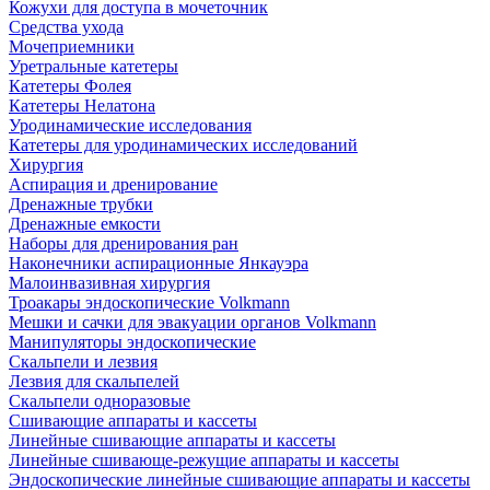
Кожухи для доступа в мочеточник
Средства ухода
Мочеприемники
Уретральные катетеры
Катетеры Фолея
Катетеры Нелатона
Уродинамические исследования
Катетеры для уродинамических исследований
Хирургия
Аспирация и дренирование
Дренажные трубки
Дренажные емкости
Наборы для дренирования ран
Наконечники аспирационные Янкауэра
Малоинвазивная хирургия
Троакары эндоскопические Volkmann
Мешки и сачки для эвакуации органов Volkmann
Манипуляторы эндоскопические
Скальпели и лезвия
Лезвия для скальпелей
Скальпели одноразовые
Сшивающие аппараты и кассеты
Линейные сшивающие аппараты и кассеты
Линейные сшивающе-режущие аппараты и кассеты
Эндоскопические линейные сшивающие аппараты и кассеты