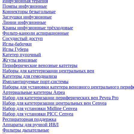
Инфузионная терапия
Помпы инфузионные
Коннекторы безыгольные
Заглушки инфузионные
Линии инфузионные
Краны инфузионные трёхходовые
Фильтр-канюли аспирационные
Сосудистый доступ
Иглы-бабочки
Иглы Губера
Катетер пупочный
Жгуты венозные
Периферические венозные катетеры
Наборы для катетеризации центральных вен
Катетеры для гемодиализа
Имплантируемые порт‑системы
Наборы для установки катетера венозного центрального пери
Артериальные катетеры Arpea
Набор для катетеризации периферических вен Pevea Pro
Набор для катетеризации центральных вен Cenvea
Набор для установки Midline Cenvea
Набор для установки PICC Cenvea
Респираторная поддержка
Аппараты для ручной ИВЛ
Фильтры дыхательные