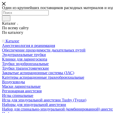
Один из крупнейших поставщиков расходных материалов и из
Каталог
По всему сайту
По каталогу
Каталог
Анестезиология и реанимация
Обеспечение проходимости дыхательных путей
Эндотрахеальные трубки
Клинки для ларингоскопа
Трубки эндобронхиальные
Трубки трахеостомические
Закрытые аспирационные системы (ЗАС)
Катетеры аспирационные трахеобронхиальные
Воздуховоды
Маски ларингеальные
Регионарная анестезия
Иглы спинальные
Игла для эпидуральной анестезии Tuohy (Туохи)
Наборы для эпидуральной анестезии
Набор для спинально-эпидуральной (комбинированной) анесте