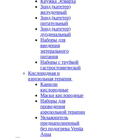
Кружка Эсмарха
Зонд (катетер)
желудочный
Зонд (катетер)
питательный
Зонд (катетер)
дуоденальный
Наборы для
введения
энтерального
питания
Наборы с трубкой
гастростомической
Кислородная и
аэрозольная терапия
Канюли
кислородные
Маски кислородные
Наборы для
проведения
аэрозольной терапии
Увлажнитель
преднаполненный
без подогрева Ventia
Aqua