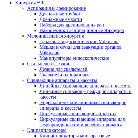
Хирургия
Аспирация и дренирование
Дренажные трубки
Дренажные емкости
Наборы для дренирования ран
Наконечники аспирационные Янкауэра
Малоинвазивная хирургия
Троакары эндоскопические Volkmann
Мешки и сачки для эвакуации органов
Volkmann
Манипуляторы эндоскопические
Скальпели и лезвия
Лезвия для скальпелей
Скальпели одноразовые
Сшивающие аппараты и кассеты
Линейные сшивающие аппараты и кассеты
Линейные сшивающе-режущие аппараты и
кассеты
Эндоскопические линейные сшивающие
аппараты и кассеты
Циркулярные сшивающие аппараты
Циркулярные сшивающие аппараты для
геморроидопексии и лечения пролапса
Клипаппликаторы
Клипаппликаторы многоразовые