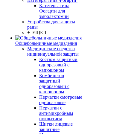
Катетеры типа Фогарти
Катетеры типа
Фогарти для
эмболэктомии
Устройства для защиты
раны
+ ЕЩЕ 1
Общебольничные медизделия
Медицинские средства
индивидуальной защиты
Костюм защитный
одноразовый с
капюшоном
Комбинезон
защитный
одноразовый с
капюшоном
Перчатки смотровые
одноразовые
Перчатки с
антимикробным
покрытием
Щитки лицевые
защитные