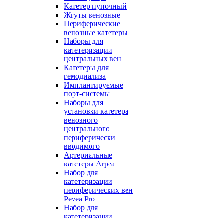
Катетер пупочный
Жгуты венозные
Периферические
венозные катетеры
Наборы для
катетеризации
центральных вен
Катетеры для
гемодиализа
Имплантируемые
порт‑системы
Наборы для
установки катетера
венозного
центрального
периферически
вводимого
Артериальные
катетеры Arpea
Набор для
катетеризации
периферических вен
Pevea Pro
Набор для
катетеризации