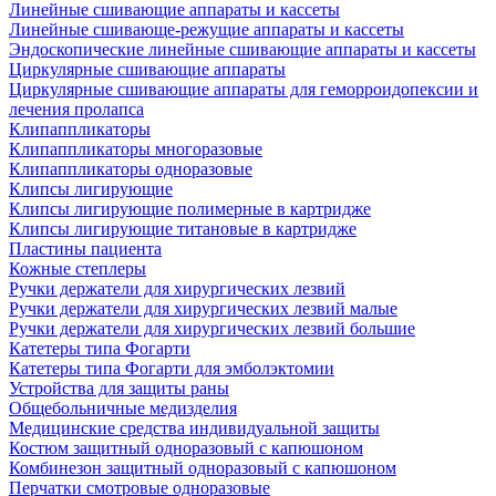
Линейные сшивающие аппараты и кассеты
Линейные сшивающе-режущие аппараты и кассеты
Эндоскопические линейные сшивающие аппараты и кассеты
Циркулярные сшивающие аппараты
Циркулярные сшивающие аппараты для геморроидопексии и
лечения пролапса
Клипаппликаторы
Клипаппликаторы многоразовые
Клипаппликаторы одноразовые
Клипсы лигирующие
Клипсы лигирующие полимерные в картридже
Клипсы лигирующие титановые в картридже
Пластины пациента
Кожные степлеры
Ручки держатели для хирургических лезвий
Ручки держатели для хирургических лезвий малые
Ручки держатели для хирургических лезвий большие
Катетеры типа Фогарти
Катетеры типа Фогарти для эмболэктомии
Устройства для защиты раны
Общебольничные медизделия
Медицинские средства индивидуальной защиты
Костюм защитный одноразовый с капюшоном
Комбинезон защитный одноразовый с капюшоном
Перчатки смотровые одноразовые