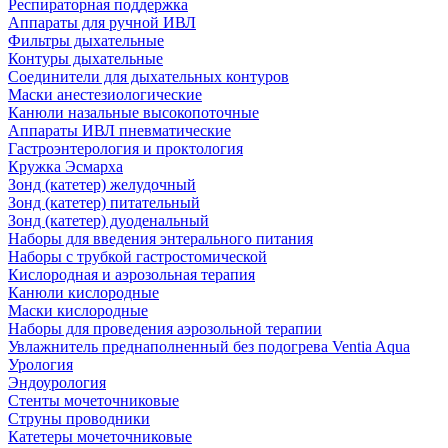
Респираторная поддержка
Аппараты для ручной ИВЛ
Фильтры дыхательные
Контуры дыхательные
Соединители для дыхательных контуров
Маски анестезиологические
Канюли назальные высокопоточные
Аппараты ИВЛ пневматические
Гастроэнтерология и проктология
Кружка Эсмарха
Зонд (катетер) желудочный
Зонд (катетер) питательный
Зонд (катетер) дуоденальный
Наборы для введения энтерального питания
Наборы с трубкой гастростомической
Кислородная и аэрозольная терапия
Канюли кислородные
Маски кислородные
Наборы для проведения аэрозольной терапии
Увлажнитель преднаполненный без подогрева Ventia Aqua
Урология
Эндоурология
Стенты мочеточниковые
Струны проводники
Катетеры мочеточниковые