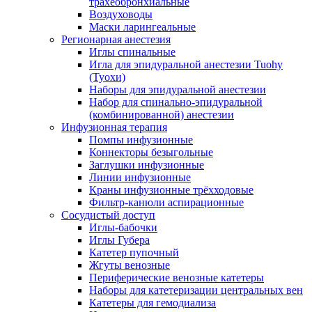
трахеобронхиальные
Воздуховоды
Маски ларингеальные
Регионарная анестезия
Иглы спинальные
Игла для эпидуральной анестезии Tuohy
(Туохи)
Наборы для эпидуральной анестезии
Набор для спинально-эпидуральной
(комбинированной) анестезии
Инфузионная терапия
Помпы инфузионные
Коннекторы безыгольные
Заглушки инфузионные
Линии инфузионные
Краны инфузионные трёхходовые
Фильтр-канюли аспирационные
Сосудистый доступ
Иглы-бабочки
Иглы Губера
Катетер пупочный
Жгуты венозные
Периферические венозные катетеры
Наборы для катетеризации центральных вен
Катетеры для гемодиализа