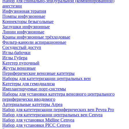
Набор для спинально-эпидуральной (комбинированной)
анестезии
Инфузионная терапия
Помпы инфузионные
Коннекторы безыгольные
Заглушки инфузионные
Линии инфузионные
Краны инфузионные трёхходовые
Фильтр-канюли аспирационные
Сосудистый доступ
Иглы-бабочки
Иглы Губера
Катетер пупочный
Жгуты венозные
Периферические венозные катетеры
Наборы для катетеризации центральных вен
Катетеры для гемодиализа
Имплантируемые порт‑системы
Наборы для установки катетера венозного центрального
периферически вводимого
Артериальные катетеры Arpea
Набор для катетеризации периферических вен Pevea Pro
Набор для катетеризации центральных вен Cenvea
Набор для установки Midline Cenvea
Набор для установки PICC Cenvea