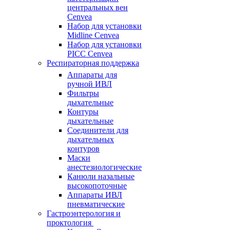
центральных вен
Cenvea
Набор для установки
Midline Cenvea
Набор для установки
PICC Cenvea
Респираторная поддержка
Аппараты для
ручной ИВЛ
Фильтры
дыхательные
Контуры
дыхательные
Соединители для
дыхательных
контуров
Маски
анестезиологические
Канюли назальные
высокопоточные
Аппараты ИВЛ
пневматические
Гастроэнтерология и
проктология