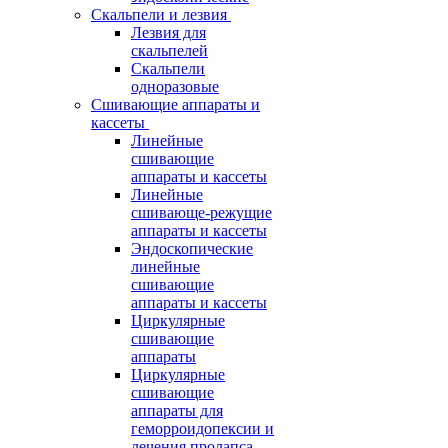
Скальпели и лезвия
Лезвия для
скальпелей
Скальпели
одноразовые
Сшивающие аппараты и
кассеты
Линейные
сшивающие
аппараты и кассеты
Линейные
сшивающе-режущие
аппараты и кассеты
Эндоскопические
линейные
сшивающие
аппараты и кассеты
Циркулярные
сшивающие
аппараты
Циркулярные
сшивающие
аппараты для
геморроидопексии и
лечения пролапса