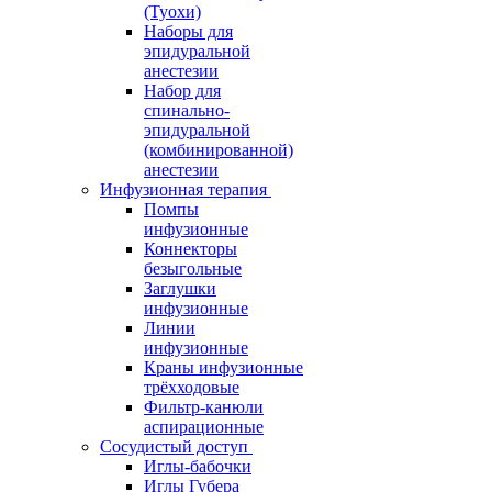
(Туохи)
Наборы для
эпидуральной
анестезии
Набор для
спинально-
эпидуральной
(комбинированной)
анестезии
Инфузионная терапия
Помпы
инфузионные
Коннекторы
безыгольные
Заглушки
инфузионные
Линии
инфузионные
Краны инфузионные
трёхходовые
Фильтр-канюли
аспирационные
Сосудистый доступ
Иглы-бабочки
Иглы Губера