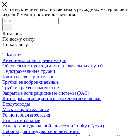
Один из крупнейших поставщиков расходных материалов и
изделий медицинского назначения
Каталог
По всему сайту
По каталогу
Каталог
Анестезиология и реанимация
Обеспечение проходимости дыхательных путей
Эндотрахеальные трубки
Клинки для ларингоскопа
Трубки эндобронхиальные
Трубки трахеостомические
Закрытые аспирационные системы (ЗАС)
Катетеры аспирационные трахеобронхиальные
Воздуховоды
Маски ларингеальные
Регионарная анестезия
Иглы спинальные
Игла для эпидуральной анестезии Tuohy (Туохи)
Наборы для эпидуральной анестезии