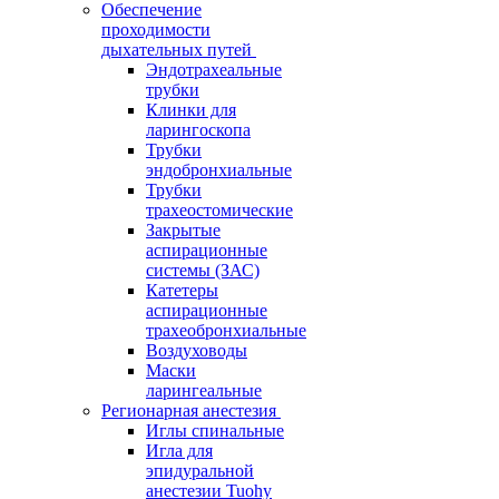
Обеспечение
проходимости
дыхательных путей
Эндотрахеальные
трубки
Клинки для
ларингоскопа
Трубки
эндобронхиальные
Трубки
трахеостомические
Закрытые
аспирационные
системы (ЗАС)
Катетеры
аспирационные
трахеобронхиальные
Воздуховоды
Маски
ларингеальные
Регионарная анестезия
Иглы спинальные
Игла для
эпидуральной
анестезии Tuohy