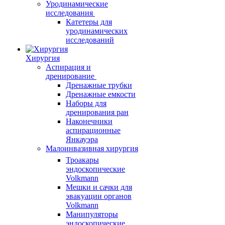
Уродинамические
исследования
Катетеры для
уродинамических
исследований
Хирургия
Аспирация и
дренирование
Дренажные трубки
Дренажные емкости
Наборы для
дренирования ран
Наконечники
аспирационные
Янкауэра
Малоинвазивная хирургия
Троакары
эндоскопические
Volkmann
Мешки и сачки для
эвакуации органов
Volkmann
Манипуляторы
эндоскопические