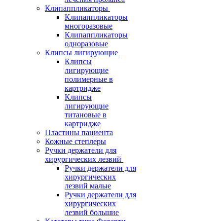
Клипаппликаторы
Клипаппликаторы
многоразовые
Клипаппликаторы
одноразовые
Клипсы лигирующие
Клипсы
лигирующие
полимерные в
картридже
Клипсы
лигирующие
титановые в
картридже
Пластины пациента
Кожные степлеры
Ручки держатели для
хирургических лезвий
Ручки держатели для
хирургических
лезвий малые
Ручки держатели для
хирургических
лезвий большие