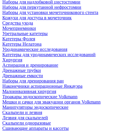
Наборы для надлобковой цистостомии
Наборы для перкутанной нефростомии
Наборы для установки мочеточникового стента
Кожухи для доступа в мочеточник
Средства ухода
Мочеприемники
Уретральные катетеры
Катетеры Фолея
Катетеры Нелатона
Уродинамические исследования
Катетеры для уродинамических исследований
Хирургия
Аспирация и дренирование
Дренажные трубки
Дренажные емкости
Наборы для дренирования ран
Наконечники аспирационные Янкауэра
Малоинвазивная хирургия
Троакары эндоскопические Volkmann
Мешки и сачки для эвакуации органов Volkmann
Манипуляторы эндоскопические
Скальпели и лезвия
Лезвия для скальпелей
Скальпели одноразовые
Сшивающие аппараты и кассеты