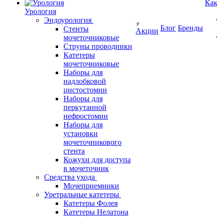
Как
Урология
Эндоурология
Блог
Бренды
Стенты
Акции
мочеточниковые
Струны проводники
Катетеры
мочеточниковые
Наборы для
надлобковой
цистостомии
Наборы для
перкутанной
нефростомии
Наборы для
установки
мочеточникового
стента
Кожухи для доступа
в мочеточник
Средства ухода
Мочеприемники
Уретральные катетеры
Катетеры Фолея
Катетеры Нелатона