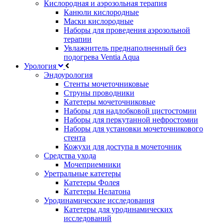
Кислородная и аэрозольная терапия
Канюли кислородные
Маски кислородные
Наборы для проведения аэрозольной
терапии
Увлажнитель преднаполненный без
подогрева Ventia Aqua
Урология
Эндоурология
Стенты мочеточниковые
Струны проводники
Катетеры мочеточниковые
Наборы для надлобковой цистостомии
Наборы для перкутанной нефростомии
Наборы для установки мочеточникового
стента
Кожухи для доступа в мочеточник
Средства ухода
Мочеприемники
Уретральные катетеры
Катетеры Фолея
Катетеры Нелатона
Уродинамические исследования
Катетеры для уродинамических
исследований