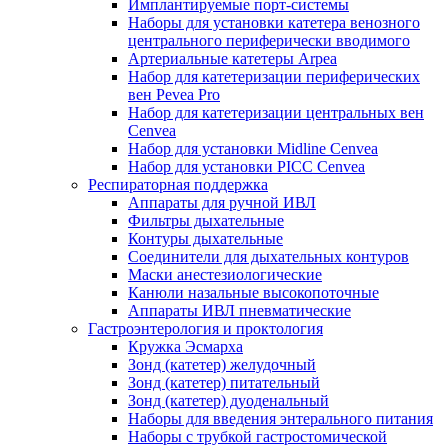
Имплантируемые порт‑системы
Наборы для установки катетера венозного
центрального периферически вводимого
Артериальные катетеры Arpea
Набор для катетеризации периферических
вен Pevea Pro
Набор для катетеризации центральных вен
Cenvea
Набор для установки Midline Cenvea
Набор для установки PICC Cenvea
Респираторная поддержка
Аппараты для ручной ИВЛ
Фильтры дыхательные
Контуры дыхательные
Соединители для дыхательных контуров
Маски анестезиологические
Канюли назальные высокопоточные
Аппараты ИВЛ пневматические
Гастроэнтерология и проктология
Кружка Эсмарха
Зонд (катетер) желудочный
Зонд (катетер) питательный
Зонд (катетер) дуоденальный
Наборы для введения энтерального питания
Наборы с трубкой гастростомической