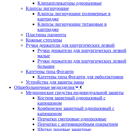
Клипаппликаторы одноразовые
Клипсы лигирующие
Клипсы лигирующие полимерные в
картридже
Клипсы лигирующие титановые в
картридже
Пластины пациента
Кожные степлеры
Ручки держатели для хирургических лезвий
Ручки держатели для хирургических лезвий
малые
Ручки держатели для хирургических лезвий
большие
Катетеры типа Фогарти
Катетеры типа Фогарти для эмболэктомии
Устройства для защиты раны
Общебольничные медизделия
Медицинские средства индивидуальной защиты
Костюм защитный одноразовый с
капюшоном
Комбинезон защитный одноразовый с
капюшоном
Перчатки смотровые одноразовые
Перчатки с антимикробным покрытием
Щитки лицевые защитные