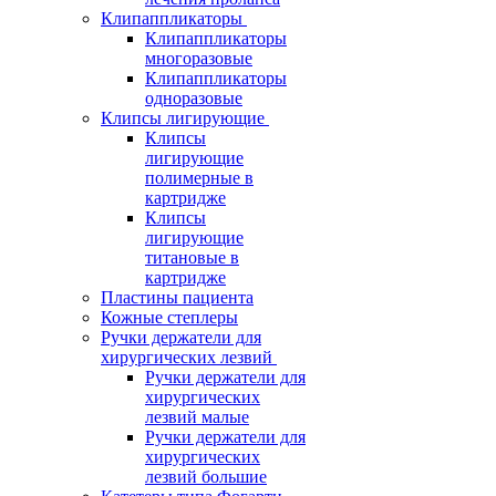
Клипаппликаторы
Клипаппликаторы
многоразовые
Клипаппликаторы
одноразовые
Клипсы лигирующие
Клипсы
лигирующие
полимерные в
картридже
Клипсы
лигирующие
титановые в
картридже
Пластины пациента
Кожные степлеры
Ручки держатели для
хирургических лезвий
Ручки держатели для
хирургических
лезвий малые
Ручки держатели для
хирургических
лезвий большие