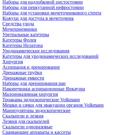
Наборы для надлобковой цистостомии
Наборы для перкутанной нефростомии
Наборы для установки мочеточникового стента
Кожухи для доступа в мочеточник
Средства ухода
Мочеприемники
Уретральные катетеры
Катетеры Фолея
Катетеры Нелатона
Уродинамические исследования
Катетеры для уродинамических исследований
Хирургия
Аспирация и дренирование
Дренажные трубки
Дренажные емкости
Наборы для дренирования ран
Наконечники аспирационные Янкауэра
Малоинвазивная хирургия
Троакары эндоскопические Volkmann
Мешки и сачки для эвакуации органов Volkmann
Манипуляторы эндоскопические
Скальпели и лезвия
Лезвия для скальпелей
Скальпели одноразовые
Сшивающие аппараты и кассеты