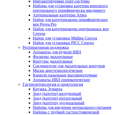
Имплантируемые порт‑системы
Наборы для установки катетера венозного
центрального периферически вводимого
Артериальные катетеры Arpea
Набор для катетеризации периферических
вен Pevea Pro
Набор для катетеризации центральных вен
Cenvea
Набор для установки Midline Cenvea
Набор для установки PICC Cenvea
Респираторная поддержка
Аппараты для ручной ИВЛ
Фильтры дыхательные
Контуры дыхательные
Соединители для дыхательных контуров
Маски анестезиологические
Канюли назальные высокопоточные
Аппараты ИВЛ пневматические
Гастроэнтерология и проктология
Кружка Эсмарха
Зонд (катетер) желудочный
Зонд (катетер) питательный
Зонд (катетер) дуоденальный
Наборы для введения энтерального питания
Наборы с трубкой гастростомической