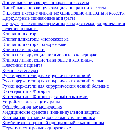
Линейные сшивающие аппараты и кассеты
Линейные сшивающе-режущие аппараты и кассеты
Эндоскопические линейные сшивающие аппараты и кассеты
Циркулярные сшивающие аппараты
Циркулярные сшивающие аппараты для геморроидопексии и
лечения пролапса
Клипаппликаторы
Клипаппликаторы многоразовые
Клипаппликаторы одноразовые
Клипсы лигирующие
Клипсы лигирующие полимерные в картридже
Клипсы лигирующие титановые в картридже
Пластины пациента
Кожные степлеры
Ручки держатели для хирургических лезвий
Ручки держатели для хирургических лезвий малые
Ручки держатели для хирургических лезвий большие
Катетеры типа Фогарти
Катетеры типа Фогарти для эмболэктомии
Устройства для защиты раны
Общебольничные медизделия
Медицинские средства индивидуальной защиты
Костюм защитный одноразовый с капюшоном
Комбинезон защитный одноразовый с капюшоном
Перчатки смотровые одноразовые