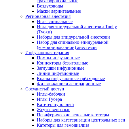
трахеобронхиальные
Воздуховоды
Маски ларингеальные
Регионарная анестезия
Иглы спинальные
Игла для эпидуральной анестезии Tuohy
(Туохи)
Наборы для эпидуральной анестезии
Набор для спинально-эпидуральной
(комбинированной) анестезии
Инфузионная терапия
Помпы инфузионные
Коннекторы безыгольные
Заглушки инфузионные
Линии инфузионные
Краны инфузионные трёхходовые
Фильтр-канюли аспирационные
Сосудистый доступ
Иглы-бабочки
Иглы Губера
Катетер пупочный
Жгуты венозные
Периферические венозные катетеры
Наборы для катетеризации центральных вен
Катетеры для гемодиализа