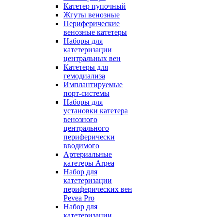
Катетер пупочный
Жгуты венозные
Периферические
венозные катетеры
Наборы для
катетеризации
центральных вен
Катетеры для
гемодиализа
Имплантируемые
порт‑системы
Наборы для
установки катетера
венозного
центрального
периферически
вводимого
Артериальные
катетеры Arpea
Набор для
катетеризации
периферических вен
Pevea Pro
Набор для
катетеризации