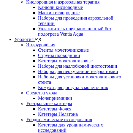
Кислородная и аэрозольная терапия
Канюли кислородные
Маски кислородные
Наборы для проведения аэрозольной
терапии
Увлажнитель преднаполненный без
подогрева Ventia Aqua
Урология
Эндоурология
Стенты мочеточниковые
Струны проводники
Катетеры мочеточниковые
Наборы для надлобковой цистостомии
Наборы для перкутанной нефростомии
Наборы для установки мочеточникового
стента
Кожухи для доступа в мочеточник
Средства ухода
Мочеприемники
Уретральные катетеры
Катетеры Фолея
Катетеры Нелатона
Уродинамические исследования
Катетеры для уродинамических
исследований