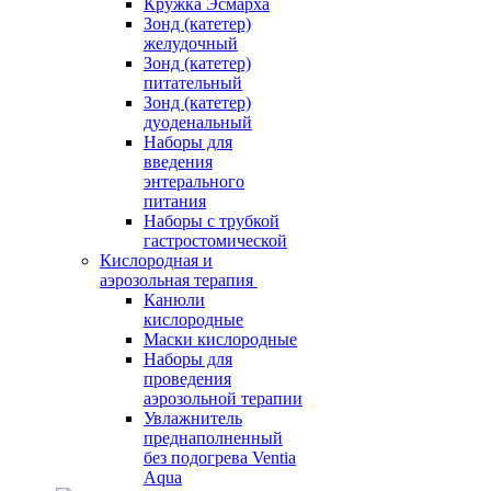
Кружка Эсмарха
Зонд (катетер)
желудочный
Зонд (катетер)
питательный
Зонд (катетер)
дуоденальный
Наборы для
введения
энтерального
питания
Наборы с трубкой
гастростомической
Кислородная и
аэрозольная терапия
Канюли
кислородные
Маски кислородные
Наборы для
проведения
аэрозольной терапии
Увлажнитель
преднаполненный
без подогрева Ventia
Aqua