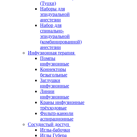
(Туохи)
Наборы для
эпидуральной
анестезии
Набор для
спинально-
эпидуральной
(комбинированной)
анестезии
Инфузионная терапия
Помпы
инфузионные
Коннекторы
безыгольные
Заглушки
инфузионные
Линии
инфузионные
Краны инфузионные
трёхходовые
Фильтр-канюли
аспирационные
Сосудистый доступ
Иглы-бабочки
Иглы Губера