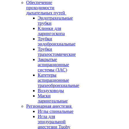
Обеспечение
проходимости
дыхательных путей
Эндотрахеальные
трубки
Клинки для
ларингоскопа
Трубки
эндобронхиальные
Трубки
трахеостомические
Закрытые
аспирационные
системы (ЗАС)
Катетеры
аспирационные
трахеобронхиальные
Воздуховоды
Маски
ларингеальные
Регионарная анестезия
Иглы спинальные
Игла для
эпидуральной
анестезии Tuohy