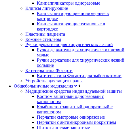
Клипаппликаторы одноразовые
Клипсы лигирующие
Клипсы лигирующие полимерные в
картридже
Клипсы лигирующие титановые в
картридже
Пластины пациента
Кожные степлеры
Ручки держатели для хирургических лезвий
Ручки держатели для хирургических лезвий
малые
Ручки держатели для хирургических лезвий
большие
Катетеры типа Фогарти
Катетеры типа Фогарти для эмболэктомии
Устройства для защиты раны
Общебольничные медизделия
Медицинские средства индивидуальной защиты
Костюм защитный одноразовый с
капюшоном
Комбинезон защитный одноразовый с
капюшоном
Перчатки смотровые одноразовые
Перчатки с антимикробным покрытием
Щитки лицевые защитные