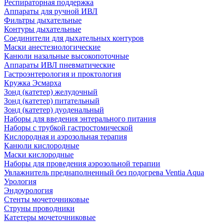
Респираторная поддержка
Аппараты для ручной ИВЛ
Фильтры дыхательные
Контуры дыхательные
Соединители для дыхательных контуров
Маски анестезиологические
Канюли назальные высокопоточные
Аппараты ИВЛ пневматические
Гастроэнтерология и проктология
Кружка Эсмарха
Зонд (катетер) желудочный
Зонд (катетер) питательный
Зонд (катетер) дуоденальный
Наборы для введения энтерального питания
Наборы с трубкой гастростомической
Кислородная и аэрозольная терапия
Канюли кислородные
Маски кислородные
Наборы для проведения аэрозольной терапии
Увлажнитель преднаполненный без подогрева Ventia Aqua
Урология
Эндоурология
Стенты мочеточниковые
Струны проводники
Катетеры мочеточниковые