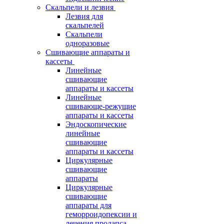
Скальпели и лезвия
Лезвия для
скальпелей
Скальпели
одноразовые
Сшивающие аппараты и
кассеты
Линейные
сшивающие
аппараты и кассеты
Линейные
сшивающе-режущие
аппараты и кассеты
Эндоскопические
линейные
сшивающие
аппараты и кассеты
Циркулярные
сшивающие
аппараты
Циркулярные
сшивающие
аппараты для
геморроидопексии и
лечения пролапса