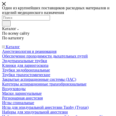
Один из крупнейших поставщиков расходных материалов и
изделий медицинского назначения
Каталог
По всему сайту
По каталогу
Каталог
Анестезиология и реанимация
Обеспечение проходимости дыхательных путей
Эндотрахеальные трубки
Клинки для ларингоскопа
Трубки эндобронхиальные
Трубки трахеостомические
Закрытые аспирационные системы (ЗАС)
Катетеры аспирационные трахеобронхиальные
Воздуховоды
Маски ларингеальные
Регионарная анестезия
Иглы спинальные
Игла для эпидуральной анестезии Tuohy (Туохи)
Наборы для эпидуральной анестезии