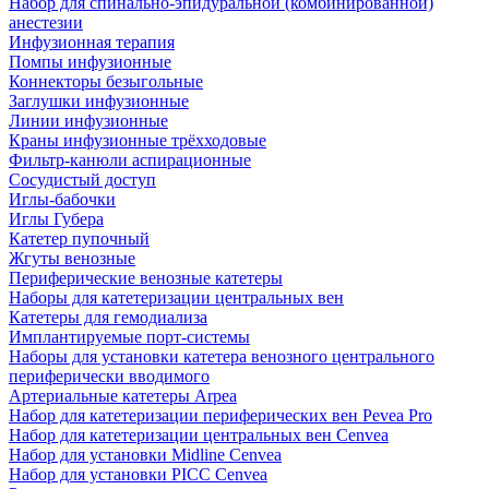
Набор для спинально-эпидуральной (комбинированной)
анестезии
Инфузионная терапия
Помпы инфузионные
Коннекторы безыгольные
Заглушки инфузионные
Линии инфузионные
Краны инфузионные трёхходовые
Фильтр-канюли аспирационные
Сосудистый доступ
Иглы-бабочки
Иглы Губера
Катетер пупочный
Жгуты венозные
Периферические венозные катетеры
Наборы для катетеризации центральных вен
Катетеры для гемодиализа
Имплантируемые порт‑системы
Наборы для установки катетера венозного центрального
периферически вводимого
Артериальные катетеры Arpea
Набор для катетеризации периферических вен Pevea Pro
Набор для катетеризации центральных вен Cenvea
Набор для установки Midline Cenvea
Набор для установки PICC Cenvea