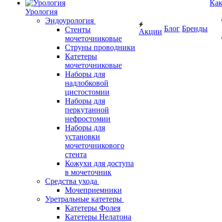
Как
Урология
Эндоурология
Блог
Бренды
Стенты
Акции
мочеточниковые
Струны проводники
Катетеры
мочеточниковые
Наборы для
надлобковой
цистостомии
Наборы для
перкутанной
нефростомии
Наборы для
установки
мочеточникового
стента
Кожухи для доступа
в мочеточник
Средства ухода
Мочеприемники
Уретральные катетеры
Катетеры Фолея
Катетеры Нелатона