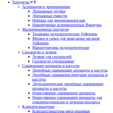
Хирургия
Аспирация и дренирование
Дренажные трубки
Дренажные емкости
Наборы для дренирования ран
Наконечники аспирационные Янкауэра
Малоинвазивная хирургия
Троакары эндоскопические Volkmann
Мешки и сачки для эвакуации органов
Volkmann
Манипуляторы эндоскопические
Скальпели и лезвия
Лезвия для скальпелей
Скальпели одноразовые
Сшивающие аппараты и кассеты
Линейные сшивающие аппараты и кассеты
Линейные сшивающе-режущие аппараты и
кассеты
Эндоскопические линейные сшивающие
аппараты и кассеты
Циркулярные сшивающие аппараты
Циркулярные сшивающие аппараты для
геморроидопексии и лечения пролапса
Клипаппликаторы
Клипаппликаторы многоразовые