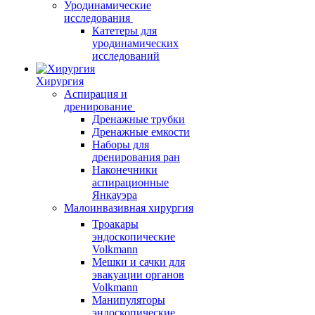
Уродинамические
исследования
Катетеры для
уродинамических
исследований
Хирургия
Аспирация и
дренирование
Дренажные трубки
Дренажные емкости
Наборы для
дренирования ран
Наконечники
аспирационные
Янкауэра
Малоинвазивная хирургия
Троакары
эндоскопические
Volkmann
Мешки и сачки для
эвакуации органов
Volkmann
Манипуляторы
эндоскопические