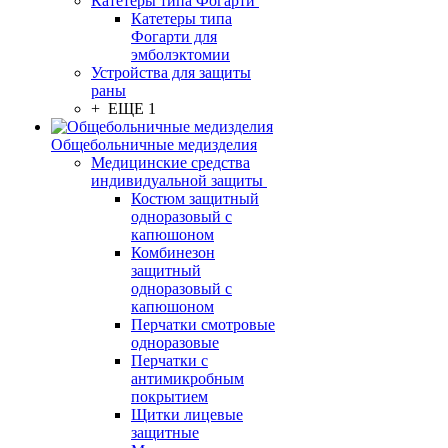
Катетеры типа Фогарти
Катетеры типа
Фогарти для
эмболэктомии
Устройства для защиты
раны
+ ЕЩЕ 1
Общебольничные медизделия
Медицинские средства
индивидуальной защиты
Костюм защитный
одноразовый с
капюшоном
Комбинезон
защитный
одноразовый с
капюшоном
Перчатки смотровые
одноразовые
Перчатки с
антимикробным
покрытием
Щитки лицевые
защитные