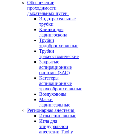
Обеспечение
проходимости
дыхательных путей
Эндотрахеальные
трубки
Клинки для
ларингоскопа
Трубки
эндобронхиальные
Трубки
трахеостомические
Закрытые
аспирационные
системы (ЗАС)
Катетеры
аспирационные
трахеобронхиальные
Воздуховоды
Маски
ларингеальные
Регионарная анестезия
Иглы спинальные
Игла для
эпидуральной
анестезии Tuohy