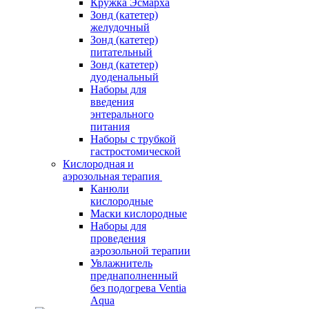
Кружка Эсмарха
Зонд (катетер)
желудочный
Зонд (катетер)
питательный
Зонд (катетер)
дуоденальный
Наборы для
введения
энтерального
питания
Наборы с трубкой
гастростомической
Кислородная и
аэрозольная терапия
Канюли
кислородные
Маски кислородные
Наборы для
проведения
аэрозольной терапии
Увлажнитель
преднаполненный
без подогрева Ventia
Aqua