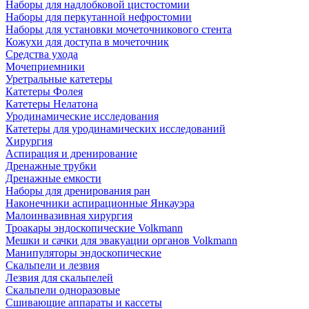
Наборы для надлобковой цистостомии
Наборы для перкутанной нефростомии
Наборы для установки мочеточникового стента
Кожухи для доступа в мочеточник
Средства ухода
Мочеприемники
Уретральные катетеры
Катетеры Фолея
Катетеры Нелатона
Уродинамические исследования
Катетеры для уродинамических исследований
Хирургия
Аспирация и дренирование
Дренажные трубки
Дренажные емкости
Наборы для дренирования ран
Наконечники аспирационные Янкауэра
Малоинвазивная хирургия
Троакары эндоскопические Volkmann
Мешки и сачки для эвакуации органов Volkmann
Манипуляторы эндоскопические
Скальпели и лезвия
Лезвия для скальпелей
Скальпели одноразовые
Сшивающие аппараты и кассеты