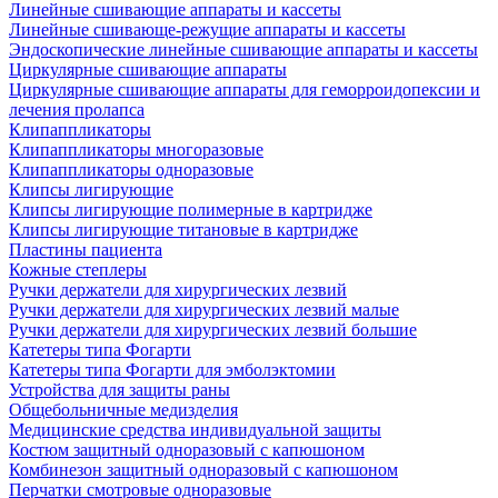
Линейные сшивающие аппараты и кассеты
Линейные сшивающе-режущие аппараты и кассеты
Эндоскопические линейные сшивающие аппараты и кассеты
Циркулярные сшивающие аппараты
Циркулярные сшивающие аппараты для геморроидопексии и
лечения пролапса
Клипаппликаторы
Клипаппликаторы многоразовые
Клипаппликаторы одноразовые
Клипсы лигирующие
Клипсы лигирующие полимерные в картридже
Клипсы лигирующие титановые в картридже
Пластины пациента
Кожные степлеры
Ручки держатели для хирургических лезвий
Ручки держатели для хирургических лезвий малые
Ручки держатели для хирургических лезвий большие
Катетеры типа Фогарти
Катетеры типа Фогарти для эмболэктомии
Устройства для защиты раны
Общебольничные медизделия
Медицинские средства индивидуальной защиты
Костюм защитный одноразовый с капюшоном
Комбинезон защитный одноразовый с капюшоном
Перчатки смотровые одноразовые