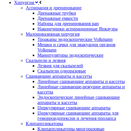
Хирургия
Аспирация и дренирование
Дренажные трубки
Дренажные емкости
Наборы для дренирования ран
Наконечники аспирационные Янкауэра
Малоинвазивная хирургия
Троакары эндоскопические Volkmann
Мешки и сачки для эвакуации органов
Volkmann
Манипуляторы эндоскопические
Скальпели и лезвия
Лезвия для скальпелей
Скальпели одноразовые
Сшивающие аппараты и кассеты
Линейные сшивающие аппараты и кассеты
Линейные сшивающе-режущие аппараты и
кассеты
Эндоскопические линейные сшивающие
аппараты и кассеты
Циркулярные сшивающие аппараты
Циркулярные сшивающие аппараты для
геморроидопексии и лечения пролапса
Клипаппликаторы
Клипаппликаторы многоразовые