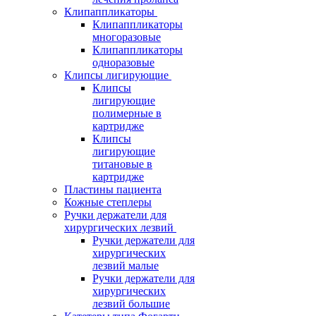
Клипаппликаторы
Клипаппликаторы
многоразовые
Клипаппликаторы
одноразовые
Клипсы лигирующие
Клипсы
лигирующие
полимерные в
картридже
Клипсы
лигирующие
титановые в
картридже
Пластины пациента
Кожные степлеры
Ручки держатели для
хирургических лезвий
Ручки держатели для
хирургических
лезвий малые
Ручки держатели для
хирургических
лезвий большие