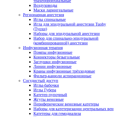
трахеобронхиальные
Воздуховоды
Маски ларингеальные
Регионарная анестезия
Иглы спинальные
Игла для эпидуральной анестезии Tuohy
(Туохи)
Наборы для эпидуральной анестезии
Набор для спинально-эпидуральной
(комбинированной) анестезии
Инфузионная терапия
Помпы инфузионные
Коннекторы безыгольные
Заглушки инфузионные
Линии инфузионные
Краны инфузионные трёхходовые
Фильтр-канюли аспирационные
Сосудистый доступ
Иглы-бабочки
Иглы Губера
Катетер пупочный
Жгуты венозные
Периферические венозные катетеры
Наборы для катетеризации центральных вен
Катетеры для гемодиализа