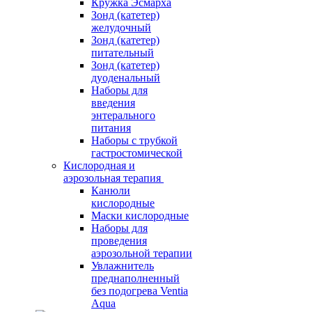
Кружка Эсмарха
Зонд (катетер)
желудочный
Зонд (катетер)
питательный
Зонд (катетер)
дуоденальный
Наборы для
введения
энтерального
питания
Наборы с трубкой
гастростомической
Кислородная и
аэрозольная терапия
Канюли
кислородные
Маски кислородные
Наборы для
проведения
аэрозольной терапии
Увлажнитель
преднаполненный
без подогрева Ventia
Aqua