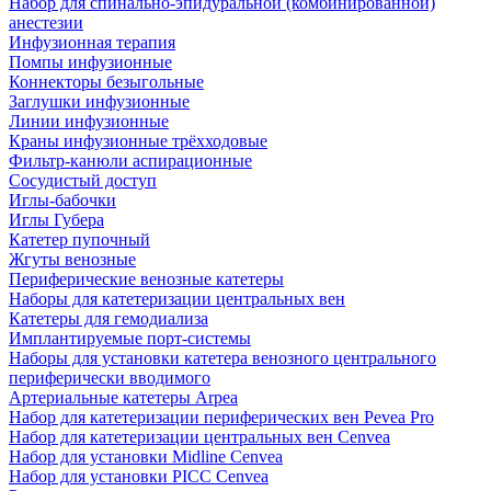
Набор для спинально-эпидуральной (комбинированной)
анестезии
Инфузионная терапия
Помпы инфузионные
Коннекторы безыгольные
Заглушки инфузионные
Линии инфузионные
Краны инфузионные трёхходовые
Фильтр-канюли аспирационные
Сосудистый доступ
Иглы-бабочки
Иглы Губера
Катетер пупочный
Жгуты венозные
Периферические венозные катетеры
Наборы для катетеризации центральных вен
Катетеры для гемодиализа
Имплантируемые порт‑системы
Наборы для установки катетера венозного центрального
периферически вводимого
Артериальные катетеры Arpea
Набор для катетеризации периферических вен Pevea Pro
Набор для катетеризации центральных вен Cenvea
Набор для установки Midline Cenvea
Набор для установки PICC Cenvea