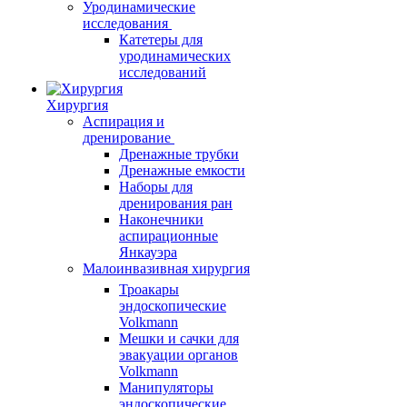
Уродинамические
исследования
Катетеры для
уродинамических
исследований
Хирургия
Аспирация и
дренирование
Дренажные трубки
Дренажные емкости
Наборы для
дренирования ран
Наконечники
аспирационные
Янкауэра
Малоинвазивная хирургия
Троакары
эндоскопические
Volkmann
Мешки и сачки для
эвакуации органов
Volkmann
Манипуляторы
эндоскопические