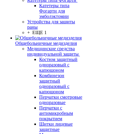
Катетеры типа Фогарти
Катетеры типа
Фогарти для
эмболэктомии
Устройства для защиты
раны
+ ЕЩЕ 1
Общебольничные медизделия
Медицинские средства
индивидуальной защиты
Костюм защитный
одноразовый с
капюшоном
Комбинезон
защитный
одноразовый с
капюшоном
Перчатки смотровые
одноразовые
Перчатки с
антимикробным
покрытием
Щитки лицевые
защитные