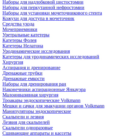
Наборы для надлобковой цистостомии
Наборы для перкутанной нефростомии
Наборы для установки мочеточникового стента
Кожухи для доступа в мочеточник
Средства ухода
Мочеприемники
Уретральные катетеры
Катетеры Фолея
Катетеры Нелатона
Уродинамические исследования
Катетеры для уродинамических исследований
Хирургия
Аспирация и дренирование
Дренажные трубки
Дренажные емкости
Наборы для дренирования ран
Наконечники аспирационные Янкауэра
Малоинвазивная хирургия
Троакары эндоскопические Volkmann
Мешки и сачки для эвакуации органов Volkmann
Манипуляторы эндоскопические
Скальпели и лезвия
Лезвия для скальпелей
Скальпели одноразовые
Сшивающие аппараты и кассеты