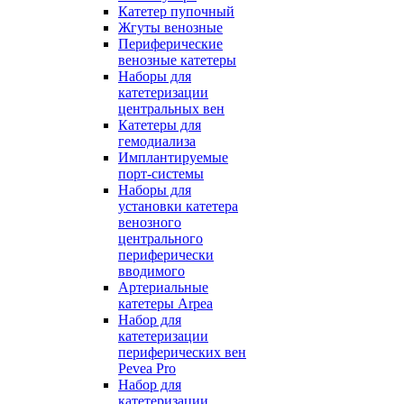
Катетер пупочный
Жгуты венозные
Периферические
венозные катетеры
Наборы для
катетеризации
центральных вен
Катетеры для
гемодиализа
Имплантируемые
порт‑системы
Наборы для
установки катетера
венозного
центрального
периферически
вводимого
Артериальные
катетеры Arpea
Набор для
катетеризации
периферических вен
Pevea Pro
Набор для
катетеризации