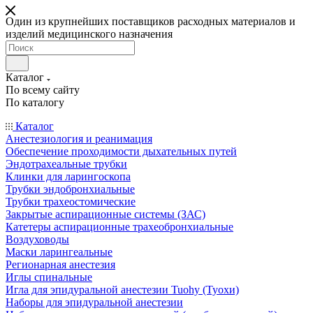
Один из крупнейших поставщиков расходных материалов и
изделий медицинского назначения
Каталог
По всему сайту
По каталогу
Каталог
Анестезиология и реанимация
Обеспечение проходимости дыхательных путей
Эндотрахеальные трубки
Клинки для ларингоскопа
Трубки эндобронхиальные
Трубки трахеостомические
Закрытые аспирационные системы (ЗАС)
Катетеры аспирационные трахеобронхиальные
Воздуховоды
Маски ларингеальные
Регионарная анестезия
Иглы спинальные
Игла для эпидуральной анестезии Tuohy (Туохи)
Наборы для эпидуральной анестезии