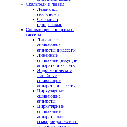
Скальпели и лезвия
Лезвия для
скальпелей
Скальпели
одноразовые
Сшивающие аппараты и
кассеты
Линейные
сшивающие
аппараты и кассеты
Линейные
сшивающе-режущие
аппараты и кассеты
Эндоскопические
линейные
сшивающие
аппараты и кассеты
Циркулярные
сшивающие
аппараты
Циркулярные
сшивающие
аппараты для
геморроидопексии и
лечения пролапса