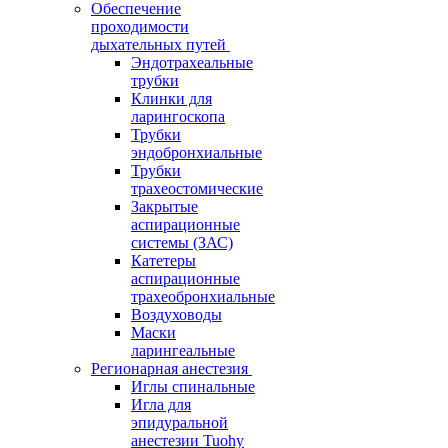
Обеспечение
проходимости
дыхательных путей
Эндотрахеальные
трубки
Клинки для
ларингоскопа
Трубки
эндобронхиальные
Трубки
трахеостомические
Закрытые
аспирационные
системы (ЗАС)
Катетеры
аспирационные
трахеобронхиальные
Воздуховоды
Маски
ларингеальные
Регионарная анестезия
Иглы спинальные
Игла для
эпидуральной
анестезии Tuohy