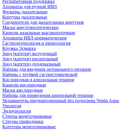
Респираторная поддержка
Аппараты для ручной ИВЛ
Фильтры дыхательные
Контуры дыхательные
Соединители для дыхательных контуров
Маски анестезиологические
Канюли назальные высокопоточные
Аппараты ИВЛ пневматические
Гастроэнтерология и проктология
Кружка Эсмарха
Зонд (катетер) желудочный
Зонд (катетер) питательный
Зонд (катетер) дуоденальный
Наборы для введения энтерального питания
Наборы с трубкой гастростомической
Кислородная и аэрозольная терапия
Канюли кислородные
Маски кислородные
Наборы для проведения аэрозольной терапии
Увлажнитель преднаполненный без подогрева Ventia Aqua
Урология
Эндоурология
Стенты мочеточниковые
Струны проводники
Катетеры мочеточниковые