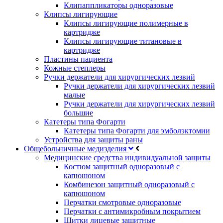
Клипаппликаторы одноразовые
Клипсы лигирующие
Клипсы лигирующие полимерные в
картридже
Клипсы лигирующие титановые в
картридже
Пластины пациента
Кожные степлеры
Ручки держатели для хирургических лезвий
Ручки держатели для хирургических лезвий
малые
Ручки держатели для хирургических лезвий
большие
Катетеры типа Фогарти
Катетеры типа Фогарти для эмболэктомии
Устройства для защиты раны
Общебольничные медизделия
Медицинские средства индивидуальной защиты
Костюм защитный одноразовый с
капюшоном
Комбинезон защитный одноразовый с
капюшоном
Перчатки смотровые одноразовые
Перчатки с антимикробным покрытием
Щитки лицевые защитные