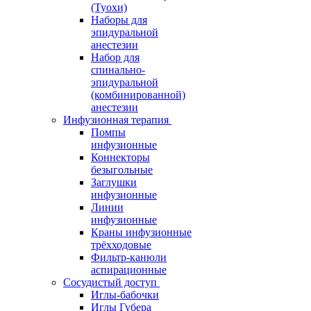
(Туохи)
Наборы для
эпидуральной
анестезии
Набор для
спинально-
эпидуральной
(комбинированной)
анестезии
Инфузионная терапия
Помпы
инфузионные
Коннекторы
безыгольные
Заглушки
инфузионные
Линии
инфузионные
Краны инфузионные
трёхходовые
Фильтр-канюли
аспирационные
Сосудистый доступ
Иглы-бабочки
Иглы Губера