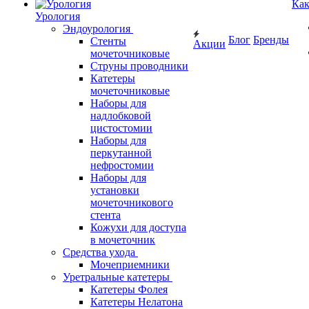
Как
Урология
Эндоурология
Блог
Бренды
Стенты
Акции
мочеточниковые
Струны проводники
Катетеры
мочеточниковые
Наборы для
надлобковой
цистостомии
Наборы для
перкутанной
нефростомии
Наборы для
установки
мочеточникового
стента
Кожухи для доступа
в мочеточник
Средства ухода
Мочеприемники
Уретральные катетеры
Катетеры Фолея
Катетеры Нелатона