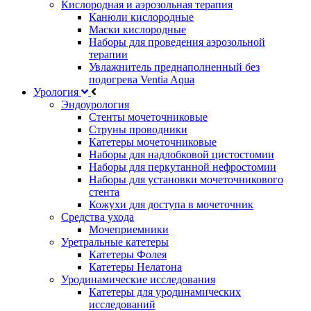
Кислородная и аэрозольная терапия
Канюли кислородные
Маски кислородные
Наборы для проведения аэрозольной
терапии
Увлажнитель преднаполненный без
подогрева Ventia Aqua
Урология
Эндоурология
Стенты мочеточниковые
Струны проводники
Катетеры мочеточниковые
Наборы для надлобковой цистостомии
Наборы для перкутанной нефростомии
Наборы для установки мочеточникового
стента
Кожухи для доступа в мочеточник
Средства ухода
Мочеприемники
Уретральные катетеры
Катетеры Фолея
Катетеры Нелатона
Уродинамические исследования
Катетеры для уродинамических
исследований