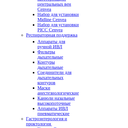
центральных вен
Cenvea
Набор для установки
Midline Cenvea
Набор для установки
PICC Cenvea
Респираторная поддержка
Аппараты для
ручной ИВЛ
Фильтры
дыхательные
Контуры
дыхательные
Соединители для
дыхательных
контуров
Маски
анестезиологические
Канюли назальные
высокопоточные
Аппараты ИВЛ
пневматические
Гастроэнтерология и
проктология