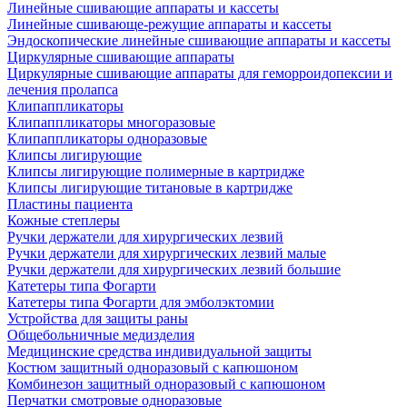
Линейные сшивающие аппараты и кассеты
Линейные сшивающе-режущие аппараты и кассеты
Эндоскопические линейные сшивающие аппараты и кассеты
Циркулярные сшивающие аппараты
Циркулярные сшивающие аппараты для геморроидопексии и
лечения пролапса
Клипаппликаторы
Клипаппликаторы многоразовые
Клипаппликаторы одноразовые
Клипсы лигирующие
Клипсы лигирующие полимерные в картридже
Клипсы лигирующие титановые в картридже
Пластины пациента
Кожные степлеры
Ручки держатели для хирургических лезвий
Ручки держатели для хирургических лезвий малые
Ручки держатели для хирургических лезвий большие
Катетеры типа Фогарти
Катетеры типа Фогарти для эмболэктомии
Устройства для защиты раны
Общебольничные медизделия
Медицинские средства индивидуальной защиты
Костюм защитный одноразовый с капюшоном
Комбинезон защитный одноразовый с капюшоном
Перчатки смотровые одноразовые