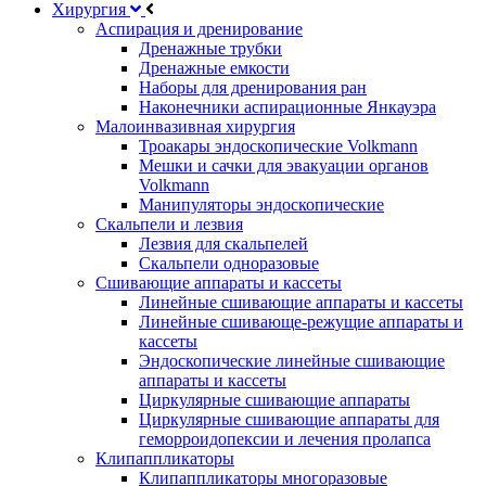
Хирургия
Аспирация и дренирование
Дренажные трубки
Дренажные емкости
Наборы для дренирования ран
Наконечники аспирационные Янкауэра
Малоинвазивная хирургия
Троакары эндоскопические Volkmann
Мешки и сачки для эвакуации органов
Volkmann
Манипуляторы эндоскопические
Скальпели и лезвия
Лезвия для скальпелей
Скальпели одноразовые
Сшивающие аппараты и кассеты
Линейные сшивающие аппараты и кассеты
Линейные сшивающе-режущие аппараты и
кассеты
Эндоскопические линейные сшивающие
аппараты и кассеты
Циркулярные сшивающие аппараты
Циркулярные сшивающие аппараты для
геморроидопексии и лечения пролапса
Клипаппликаторы
Клипаппликаторы многоразовые