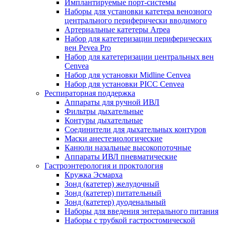
Имплантируемые порт‑системы
Наборы для установки катетера венозного
центрального периферически вводимого
Артериальные катетеры Arpea
Набор для катетеризации периферических
вен Pevea Pro
Набор для катетеризации центральных вен
Cenvea
Набор для установки Midline Cenvea
Набор для установки PICC Cenvea
Респираторная поддержка
Аппараты для ручной ИВЛ
Фильтры дыхательные
Контуры дыхательные
Соединители для дыхательных контуров
Маски анестезиологические
Канюли назальные высокопоточные
Аппараты ИВЛ пневматические
Гастроэнтерология и проктология
Кружка Эсмарха
Зонд (катетер) желудочный
Зонд (катетер) питательный
Зонд (катетер) дуоденальный
Наборы для введения энтерального питания
Наборы с трубкой гастростомической