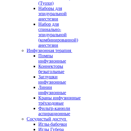
(Туохи)
Наборы для
эпидуральной
анестезии
Набор для
спинально-
эпидуральной
(комбинированной)
анестезии
Инфузионная терапия
Помпы
инфузионные
Коннекторы
безыгольные
Заглушки
инфузионные
Линии
инфузионные
Краны инфузионные
трёхходовые
Фильтр-канюли
аспирационные
Сосудистый доступ
Иглы-бабочки
Иглы Губера