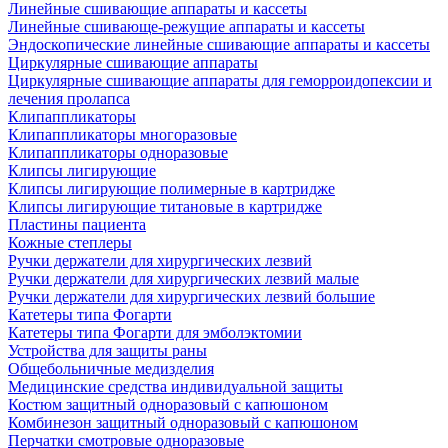
Линейные сшивающие аппараты и кассеты
Линейные сшивающе-режущие аппараты и кассеты
Эндоскопические линейные сшивающие аппараты и кассеты
Циркулярные сшивающие аппараты
Циркулярные сшивающие аппараты для геморроидопексии и
лечения пролапса
Клипаппликаторы
Клипаппликаторы многоразовые
Клипаппликаторы одноразовые
Клипсы лигирующие
Клипсы лигирующие полимерные в картридже
Клипсы лигирующие титановые в картридже
Пластины пациента
Кожные степлеры
Ручки держатели для хирургических лезвий
Ручки держатели для хирургических лезвий малые
Ручки держатели для хирургических лезвий большие
Катетеры типа Фогарти
Катетеры типа Фогарти для эмболэктомии
Устройства для защиты раны
Общебольничные медизделия
Медицинские средства индивидуальной защиты
Костюм защитный одноразовый с капюшоном
Комбинезон защитный одноразовый с капюшоном
Перчатки смотровые одноразовые