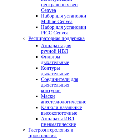
центральных вен
Cenvea
Набор для установки
Midline Cenvea
Набор для установки
PICC Cenvea
Респираторная поддержка
Аппараты для
ручной ИВЛ
Фильтры
дыхательные
Контуры
дыхательные
Соединители для
дыхательных
контуров
Маски
анестезиологические
Канюли назальные
высокопоточные
Аппараты ИВЛ
пневматические
Гастроэнтерология и
проктология