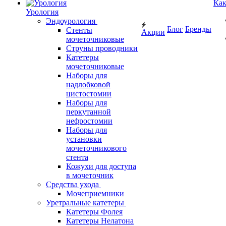
Как
Урология
Эндоурология
Блог
Бренды
Стенты
Акции
мочеточниковые
Струны проводники
Катетеры
мочеточниковые
Наборы для
надлобковой
цистостомии
Наборы для
перкутанной
нефростомии
Наборы для
установки
мочеточникового
стента
Кожухи для доступа
в мочеточник
Средства ухода
Мочеприемники
Уретральные катетеры
Катетеры Фолея
Катетеры Нелатона