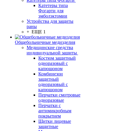
Катетеры типа Фогарти
Катетеры типа
Фогарти для
эмболэктомии
Устройства для защиты
раны
+ ЕЩЕ 1
Общебольничные медизделия
Медицинские средства
индивидуальной защиты
Костюм защитный
одноразовый с
капюшоном
Комбинезон
защитный
одноразовый с
капюшоном
Перчатки смотровые
одноразовые
Перчатки с
антимикробным
покрытием
Щитки лицевые
защитные