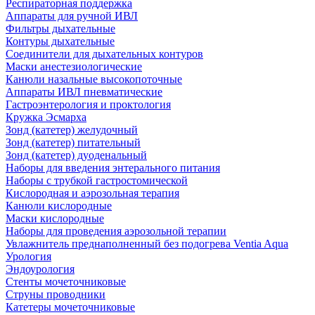
Респираторная поддержка
Аппараты для ручной ИВЛ
Фильтры дыхательные
Контуры дыхательные
Соединители для дыхательных контуров
Маски анестезиологические
Канюли назальные высокопоточные
Аппараты ИВЛ пневматические
Гастроэнтерология и проктология
Кружка Эсмарха
Зонд (катетер) желудочный
Зонд (катетер) питательный
Зонд (катетер) дуоденальный
Наборы для введения энтерального питания
Наборы с трубкой гастростомической
Кислородная и аэрозольная терапия
Канюли кислородные
Маски кислородные
Наборы для проведения аэрозольной терапии
Увлажнитель преднаполненный без подогрева Ventia Aqua
Урология
Эндоурология
Стенты мочеточниковые
Струны проводники
Катетеры мочеточниковые