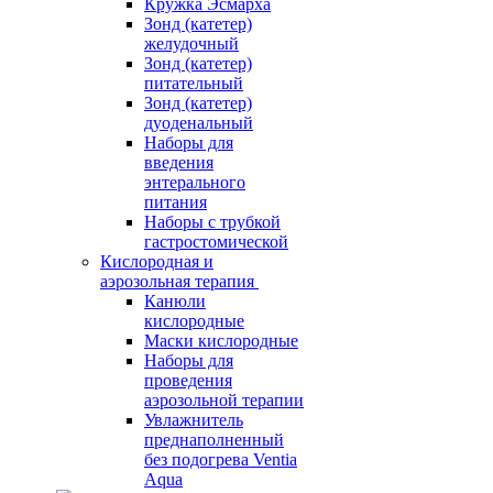
Кружка Эсмарха
Зонд (катетер)
желудочный
Зонд (катетер)
питательный
Зонд (катетер)
дуоденальный
Наборы для
введения
энтерального
питания
Наборы с трубкой
гастростомической
Кислородная и
аэрозольная терапия
Канюли
кислородные
Маски кислородные
Наборы для
проведения
аэрозольной терапии
Увлажнитель
преднаполненный
без подогрева Ventia
Aqua