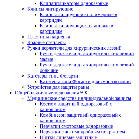
Клипаппликаторы одноразовые
Клипсы лигирующие
Клипсы лигирующие полимерные в
картридже
Клипсы лигирующие титановые в
картридже
Пластины пациента
Кожные степлеры
Ручки держатели для хирургических лезвий
Ручки держатели для хирургических лезвий
малые
Ручки держатели для хирургических лезвий
большие
Катетеры типа Фогарти
Катетеры типа Фогарти для эмболэктомии
Устройства для защиты раны
Общебольничные медизделия
Медицинские средства индивидуальной защиты
Костюм защитный одноразовый с
капюшоном
Комбинезон защитный одноразовый с
капюшоном
Перчатки смотровые одноразовые
Перчатки с антимикробным покрытием
Щитки лицевые защитные