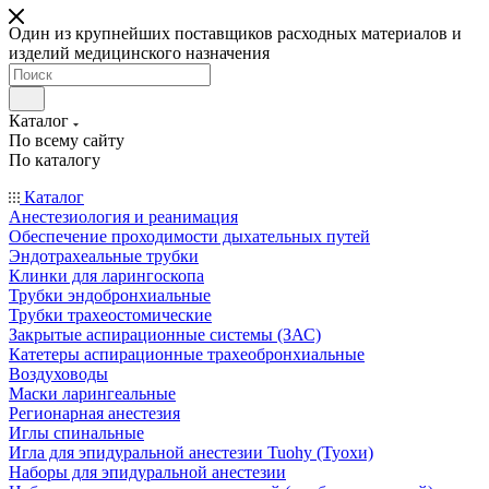
Один из крупнейших поставщиков расходных материалов и
изделий медицинского назначения
Каталог
По всему сайту
По каталогу
Каталог
Анестезиология и реанимация
Обеспечение проходимости дыхательных путей
Эндотрахеальные трубки
Клинки для ларингоскопа
Трубки эндобронхиальные
Трубки трахеостомические
Закрытые аспирационные системы (ЗАС)
Катетеры аспирационные трахеобронхиальные
Воздуховоды
Маски ларингеальные
Регионарная анестезия
Иглы спинальные
Игла для эпидуральной анестезии Tuohy (Туохи)
Наборы для эпидуральной анестезии