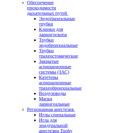
Обеспечение
проходимости
дыхательных путей
Эндотрахеальные
трубки
Клинки для
ларингоскопа
Трубки
эндобронхиальные
Трубки
трахеостомические
Закрытые
аспирационные
системы (ЗАС)
Катетеры
аспирационные
трахеобронхиальные
Воздуховоды
Маски
ларингеальные
Регионарная анестезия
Иглы спинальные
Игла для
эпидуральной
анестезии Tuohy