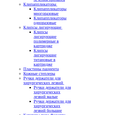
Клипаппликаторы
Клипаппликаторы
многоразовые
Клипаппликаторы
одноразовые
Клипсы лигирующие
Клипсы
лигирующие
полимерные в
картридже
Клипсы
лигирующие
титановые в
картридже
Пластины пациента
Кожные степлеры
Ручки держатели для
хирургических лезвий
Ручки держатели для
хирургических
лезвий малые
Ручки держатели для
хирургических
лезвий большие