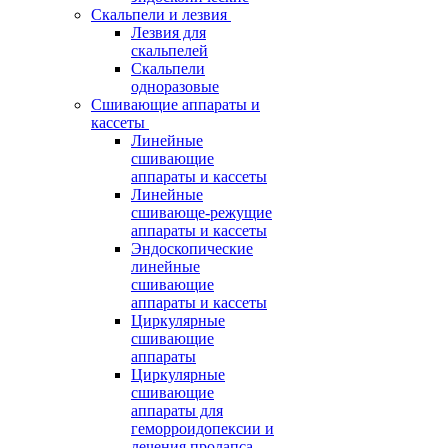
Скальпели и лезвия
Лезвия для
скальпелей
Скальпели
одноразовые
Сшивающие аппараты и
кассеты
Линейные
сшивающие
аппараты и кассеты
Линейные
сшивающе-режущие
аппараты и кассеты
Эндоскопические
линейные
сшивающие
аппараты и кассеты
Циркулярные
сшивающие
аппараты
Циркулярные
сшивающие
аппараты для
геморроидопексии и
лечения пролапса