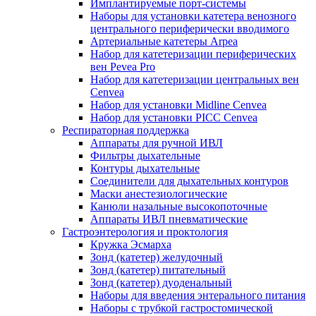
Имплантируемые порт‑системы
Наборы для установки катетера венозного
центрального периферически вводимого
Артериальные катетеры Arpea
Набор для катетеризации периферических
вен Pevea Pro
Набор для катетеризации центральных вен
Cenvea
Набор для установки Midline Cenvea
Набор для установки PICC Cenvea
Респираторная поддержка
Аппараты для ручной ИВЛ
Фильтры дыхательные
Контуры дыхательные
Соединители для дыхательных контуров
Маски анестезиологические
Канюли назальные высокопоточные
Аппараты ИВЛ пневматические
Гастроэнтерология и проктология
Кружка Эсмарха
Зонд (катетер) желудочный
Зонд (катетер) питательный
Зонд (катетер) дуоденальный
Наборы для введения энтерального питания
Наборы с трубкой гастростомической