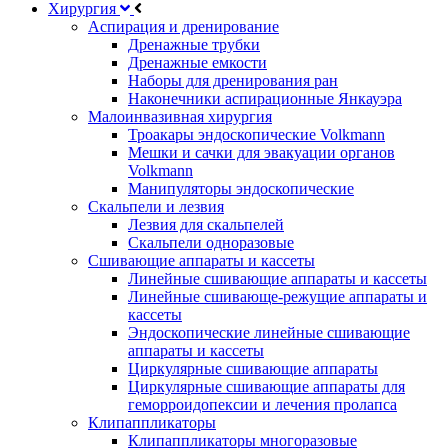
Хирургия
Аспирация и дренирование
Дренажные трубки
Дренажные емкости
Наборы для дренирования ран
Наконечники аспирационные Янкауэра
Малоинвазивная хирургия
Троакары эндоскопические Volkmann
Мешки и сачки для эвакуации органов
Volkmann
Манипуляторы эндоскопические
Скальпели и лезвия
Лезвия для скальпелей
Скальпели одноразовые
Сшивающие аппараты и кассеты
Линейные сшивающие аппараты и кассеты
Линейные сшивающе-режущие аппараты и
кассеты
Эндоскопические линейные сшивающие
аппараты и кассеты
Циркулярные сшивающие аппараты
Циркулярные сшивающие аппараты для
геморроидопексии и лечения пролапса
Клипаппликаторы
Клипаппликаторы многоразовые