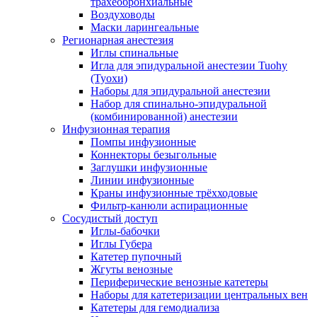
трахеобронхиальные
Воздуховоды
Маски ларингеальные
Регионарная анестезия
Иглы спинальные
Игла для эпидуральной анестезии Tuohy
(Туохи)
Наборы для эпидуральной анестезии
Набор для спинально-эпидуральной
(комбинированной) анестезии
Инфузионная терапия
Помпы инфузионные
Коннекторы безыгольные
Заглушки инфузионные
Линии инфузионные
Краны инфузионные трёхходовые
Фильтр-канюли аспирационные
Сосудистый доступ
Иглы-бабочки
Иглы Губера
Катетер пупочный
Жгуты венозные
Периферические венозные катетеры
Наборы для катетеризации центральных вен
Катетеры для гемодиализа