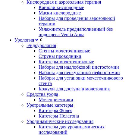
Кислородная и аэрозольная терапия
Канюли кислородные
Маски кислородные
Наборы для проведения аэрозольной
терапии
Увлажнитель преднаполненный без
подогрева Ventia Aqua
Урология
Эндоурология
Стенты мочеточниковые
Струны проводники
Катетеры мочеточниковые
Наборы для надлобковой цистостомии
Наборы для перкутанной нефростомии
Наборы для установки мочеточникового
стента
Кожухи для доступа в мочеточник
Средства ухода
Мочеприемники
Уретральные катетеры
Катетеры Фолея
Катетеры Нелатона
Уродинамические исследования
Катетеры для уродинамических
исследований