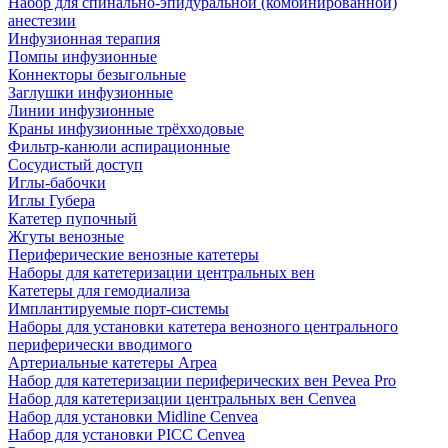
Набор для спинально-эпидуральной (комбинированной)
анестезии
Инфузионная терапия
Помпы инфузионные
Коннекторы безыгольные
Заглушки инфузионные
Линии инфузионные
Краны инфузионные трёхходовые
Фильтр-канюли аспирационные
Сосудистый доступ
Иглы-бабочки
Иглы Губера
Катетер пупочный
Жгуты венозные
Периферические венозные катетеры
Наборы для катетеризации центральных вен
Катетеры для гемодиализа
Имплантируемые порт‑системы
Наборы для установки катетера венозного центрального
периферически вводимого
Артериальные катетеры Arpea
Набор для катетеризации периферических вен Pevea Pro
Набор для катетеризации центральных вен Cenvea
Набор для установки Midline Cenvea
Набор для установки PICC Cenvea