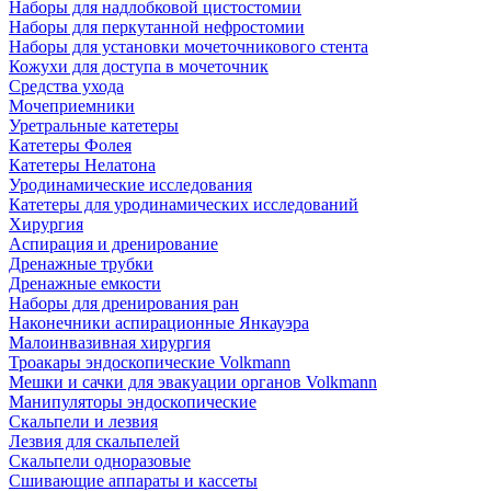
Наборы для надлобковой цистостомии
Наборы для перкутанной нефростомии
Наборы для установки мочеточникового стента
Кожухи для доступа в мочеточник
Средства ухода
Мочеприемники
Уретральные катетеры
Катетеры Фолея
Катетеры Нелатона
Уродинамические исследования
Катетеры для уродинамических исследований
Хирургия
Аспирация и дренирование
Дренажные трубки
Дренажные емкости
Наборы для дренирования ран
Наконечники аспирационные Янкауэра
Малоинвазивная хирургия
Троакары эндоскопические Volkmann
Мешки и сачки для эвакуации органов Volkmann
Манипуляторы эндоскопические
Скальпели и лезвия
Лезвия для скальпелей
Скальпели одноразовые
Сшивающие аппараты и кассеты