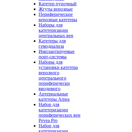
Катетер пупочный
Жгуты венозные
Периферические
венозные катетеры
Наборы для
катетеризации
центральных вен
Катетеры для
гемодиализа
Имплантируемые
порт‑системы
Наборы для
установки катетера
венозного
центрального
периферически
вводимого
Артериальные
катетеры Arpea
Набор для
катетеризации
периферических вен
Pevea Pro
Набор для
катетеризации