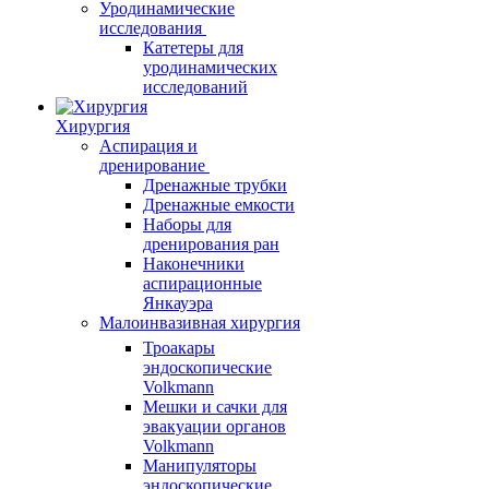
Уродинамические
исследования
Катетеры для
уродинамических
исследований
Хирургия
Аспирация и
дренирование
Дренажные трубки
Дренажные емкости
Наборы для
дренирования ран
Наконечники
аспирационные
Янкауэра
Малоинвазивная хирургия
Троакары
эндоскопические
Volkmann
Мешки и сачки для
эвакуации органов
Volkmann
Манипуляторы
эндоскопические