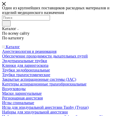
Один из крупнейших поставщиков расходных материалов и
изделий медицинского назначения
Каталог
По всему сайту
По каталогу
Каталог
Анестезиология и реанимация
Обеспечение проходимости дыхательных путей
Эндотрахеальные трубки
Клинки для ларингоскопа
Трубки эндобронхиальные
Трубки трахеостомические
Закрытые аспирационные системы (ЗАС)
Катетеры аспирационные трахеобронхиальные
Воздуховоды
Маски ларингеальные
Регионарная анестезия
Иглы спинальные
Игла для эпидуральной анестезии Tuohy (Туохи)
Наборы для эпидуральной анестезии