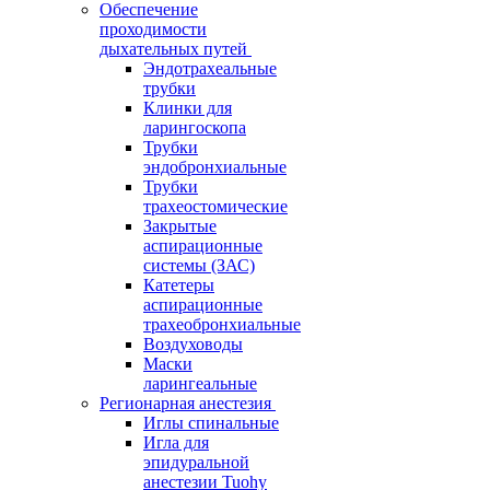
Обеспечение
проходимости
дыхательных путей
Эндотрахеальные
трубки
Клинки для
ларингоскопа
Трубки
эндобронхиальные
Трубки
трахеостомические
Закрытые
аспирационные
системы (ЗАС)
Катетеры
аспирационные
трахеобронхиальные
Воздуховоды
Маски
ларингеальные
Регионарная анестезия
Иглы спинальные
Игла для
эпидуральной
анестезии Tuohy