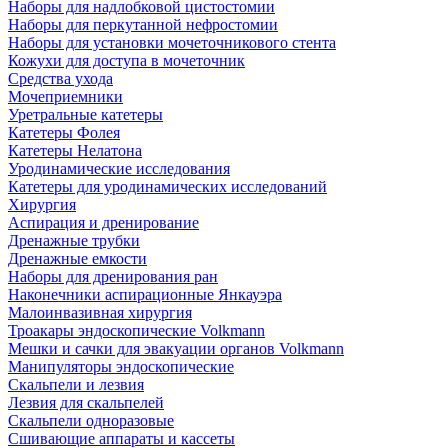
Наборы для надлобковой цистостомии
Наборы для перкутанной нефростомии
Наборы для установки мочеточникового стента
Кожухи для доступа в мочеточник
Средства ухода
Мочеприемники
Уретральные катетеры
Катетеры Фолея
Катетеры Нелатона
Уродинамические исследования
Катетеры для уродинамических исследований
Хирургия
Аспирация и дренирование
Дренажные трубки
Дренажные емкости
Наборы для дренирования ран
Наконечники аспирационные Янкауэра
Малоинвазивная хирургия
Троакары эндоскопические Volkmann
Мешки и сачки для эвакуации органов Volkmann
Манипуляторы эндоскопические
Скальпели и лезвия
Лезвия для скальпелей
Скальпели одноразовые
Сшивающие аппараты и кассеты