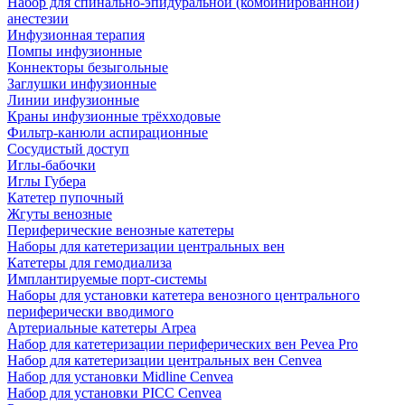
Набор для спинально-эпидуральной (комбинированной)
анестезии
Инфузионная терапия
Помпы инфузионные
Коннекторы безыгольные
Заглушки инфузионные
Линии инфузионные
Краны инфузионные трёхходовые
Фильтр-канюли аспирационные
Сосудистый доступ
Иглы-бабочки
Иглы Губера
Катетер пупочный
Жгуты венозные
Периферические венозные катетеры
Наборы для катетеризации центральных вен
Катетеры для гемодиализа
Имплантируемые порт‑системы
Наборы для установки катетера венозного центрального
периферически вводимого
Артериальные катетеры Arpea
Набор для катетеризации периферических вен Pevea Pro
Набор для катетеризации центральных вен Cenvea
Набор для установки Midline Cenvea
Набор для установки PICC Cenvea