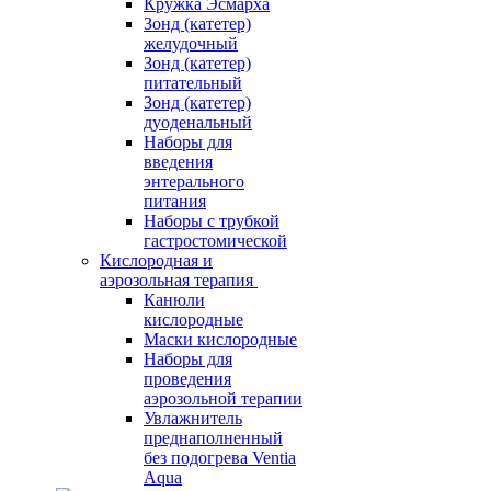
Кружка Эсмарха
Зонд (катетер)
желудочный
Зонд (катетер)
питательный
Зонд (катетер)
дуоденальный
Наборы для
введения
энтерального
питания
Наборы с трубкой
гастростомической
Кислородная и
аэрозольная терапия
Канюли
кислородные
Маски кислородные
Наборы для
проведения
аэрозольной терапии
Увлажнитель
преднаполненный
без подогрева Ventia
Aqua