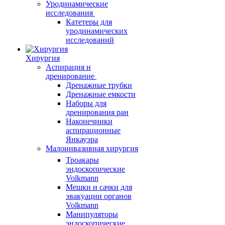
Уродинамические
исследования
Катетеры для
уродинамических
исследований
Хирургия
Аспирация и
дренирование
Дренажные трубки
Дренажные емкости
Наборы для
дренирования ран
Наконечники
аспирационные
Янкауэра
Малоинвазивная хирургия
Троакары
эндоскопические
Volkmann
Мешки и сачки для
эвакуации органов
Volkmann
Манипуляторы
эндоскопические