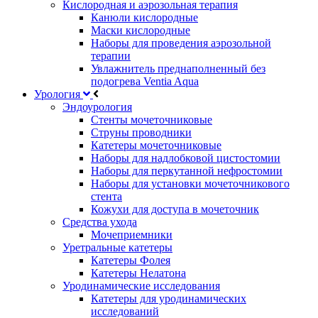
Кислородная и аэрозольная терапия
Канюли кислородные
Маски кислородные
Наборы для проведения аэрозольной
терапии
Увлажнитель преднаполненный без
подогрева Ventia Aqua
Урология
Эндоурология
Стенты мочеточниковые
Струны проводники
Катетеры мочеточниковые
Наборы для надлобковой цистостомии
Наборы для перкутанной нефростомии
Наборы для установки мочеточникового
стента
Кожухи для доступа в мочеточник
Средства ухода
Мочеприемники
Уретральные катетеры
Катетеры Фолея
Катетеры Нелатона
Уродинамические исследования
Катетеры для уродинамических
исследований