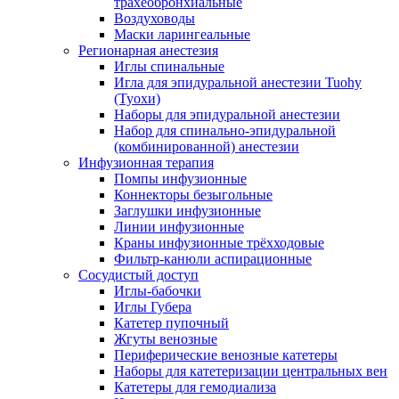
трахеобронхиальные
Воздуховоды
Маски ларингеальные
Регионарная анестезия
Иглы спинальные
Игла для эпидуральной анестезии Tuohy
(Туохи)
Наборы для эпидуральной анестезии
Набор для спинально-эпидуральной
(комбинированной) анестезии
Инфузионная терапия
Помпы инфузионные
Коннекторы безыгольные
Заглушки инфузионные
Линии инфузионные
Краны инфузионные трёхходовые
Фильтр-канюли аспирационные
Сосудистый доступ
Иглы-бабочки
Иглы Губера
Катетер пупочный
Жгуты венозные
Периферические венозные катетеры
Наборы для катетеризации центральных вен
Катетеры для гемодиализа