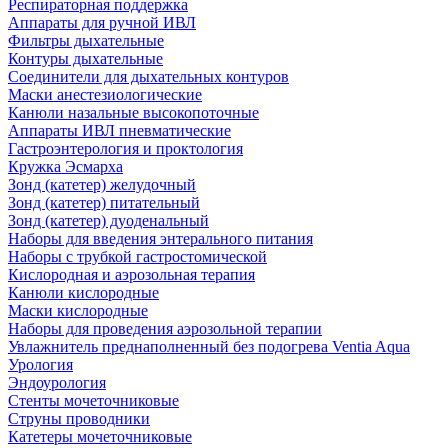
Респираторная поддержка
Аппараты для ручной ИВЛ
Фильтры дыхательные
Контуры дыхательные
Соединители для дыхательных контуров
Маски анестезиологические
Канюли назальные высокопоточные
Аппараты ИВЛ пневматические
Гастроэнтерология и проктология
Кружка Эсмарха
Зонд (катетер) желудочный
Зонд (катетер) питательный
Зонд (катетер) дуоденальный
Наборы для введения энтерального питания
Наборы с трубкой гастростомической
Кислородная и аэрозольная терапия
Канюли кислородные
Маски кислородные
Наборы для проведения аэрозольной терапии
Увлажнитель преднаполненный без подогрева Ventia Aqua
Урология
Эндоурология
Стенты мочеточниковые
Струны проводники
Катетеры мочеточниковые