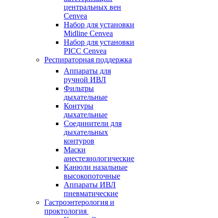
центральных вен
Cenvea
Набор для установки
Midline Cenvea
Набор для установки
PICC Cenvea
Респираторная поддержка
Аппараты для
ручной ИВЛ
Фильтры
дыхательные
Контуры
дыхательные
Соединители для
дыхательных
контуров
Маски
анестезиологические
Канюли назальные
высокопоточные
Аппараты ИВЛ
пневматические
Гастроэнтерология и
проктология