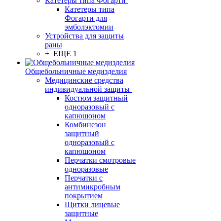
Катетеры типа Фогарти
Катетеры типа
Фогарти для
эмболэктомии
Устройства для защиты
раны
+ ЕЩЕ 1
Общебольничные медизделия
Медицинские средства
индивидуальной защиты
Костюм защитный
одноразовый с
капюшоном
Комбинезон
защитный
одноразовый с
капюшоном
Перчатки смотровые
одноразовые
Перчатки с
антимикробным
покрытием
Щитки лицевые
защитные