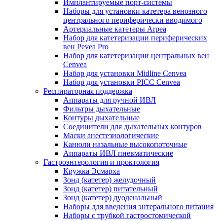
Имплантируемые порт‑системы
Наборы для установки катетера венозного
центрального периферически вводимого
Артериальные катетеры Arpea
Набор для катетеризации периферических
вен Pevea Pro
Набор для катетеризации центральных вен
Cenvea
Набор для установки Midline Cenvea
Набор для установки PICC Cenvea
Респираторная поддержка
Аппараты для ручной ИВЛ
Фильтры дыхательные
Контуры дыхательные
Соединители для дыхательных контуров
Маски анестезиологические
Канюли назальные высокопоточные
Аппараты ИВЛ пневматические
Гастроэнтерология и проктология
Кружка Эсмарха
Зонд (катетер) желудочный
Зонд (катетер) питательный
Зонд (катетер) дуоденальный
Наборы для введения энтерального питания
Наборы с трубкой гастростомической