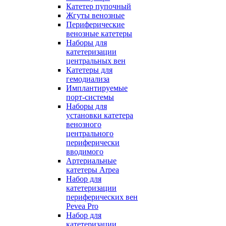
Катетер пупочный
Жгуты венозные
Периферические
венозные катетеры
Наборы для
катетеризации
центральных вен
Катетеры для
гемодиализа
Имплантируемые
порт‑системы
Наборы для
установки катетера
венозного
центрального
периферически
вводимого
Артериальные
катетеры Arpea
Набор для
катетеризации
периферических вен
Pevea Pro
Набор для
катетеризации