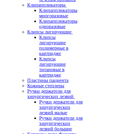
Клипаппликаторы
Клипаппликаторы
многоразовые
Клипаппликаторы
одноразовые
Клипсы лигирующие
Клипсы
лигирующие
полимерные в
картридже
Клипсы
лигирующие
титановые в
картридже
Пластины пациента
Кожные степлеры
Ручки держатели для
хирургических лезвий
Ручки держатели для
хирургических
лезвий малые
Ручки держатели для
хирургических
лезвий большие