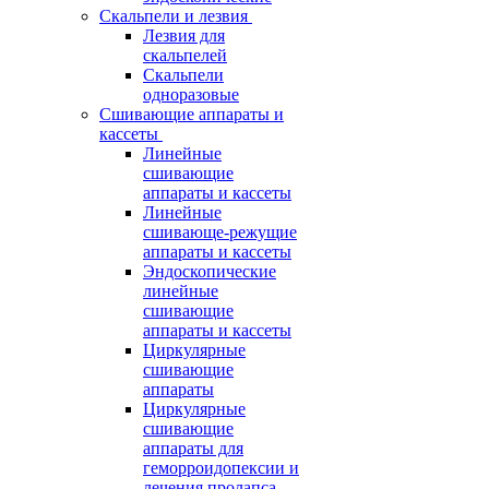
Скальпели и лезвия
Лезвия для
скальпелей
Скальпели
одноразовые
Сшивающие аппараты и
кассеты
Линейные
сшивающие
аппараты и кассеты
Линейные
сшивающе-режущие
аппараты и кассеты
Эндоскопические
линейные
сшивающие
аппараты и кассеты
Циркулярные
сшивающие
аппараты
Циркулярные
сшивающие
аппараты для
геморроидопексии и
лечения пролапса