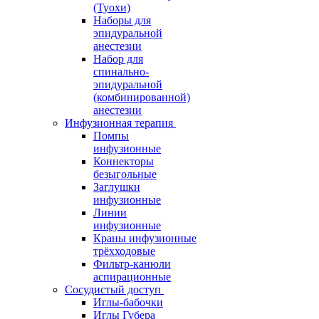
(Туохи)
Наборы для
эпидуральной
анестезии
Набор для
спинально-
эпидуральной
(комбинированной)
анестезии
Инфузионная терапия
Помпы
инфузионные
Коннекторы
безыгольные
Заглушки
инфузионные
Линии
инфузионные
Краны инфузионные
трёхходовые
Фильтр-канюли
аспирационные
Сосудистый доступ
Иглы-бабочки
Иглы Губера