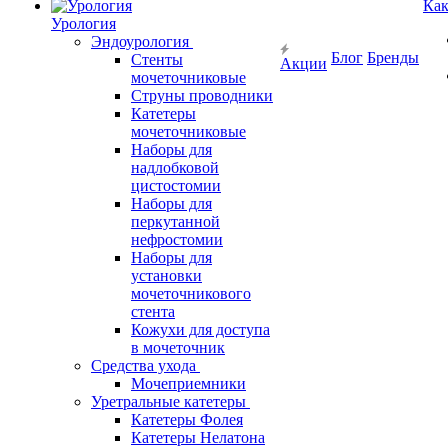
Как
Урология
Эндоурология
Блог
Бренды
Стенты
Акции
мочеточниковые
Струны проводники
Катетеры
мочеточниковые
Наборы для
надлобковой
цистостомии
Наборы для
перкутанной
нефростомии
Наборы для
установки
мочеточникового
стента
Кожухи для доступа
в мочеточник
Средства ухода
Мочеприемники
Уретральные катетеры
Катетеры Фолея
Катетеры Нелатона