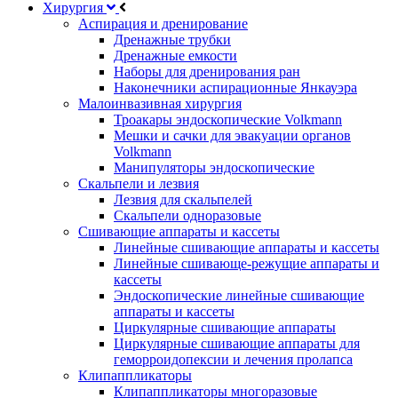
Хирургия
Аспирация и дренирование
Дренажные трубки
Дренажные емкости
Наборы для дренирования ран
Наконечники аспирационные Янкауэра
Малоинвазивная хирургия
Троакары эндоскопические Volkmann
Мешки и сачки для эвакуации органов
Volkmann
Манипуляторы эндоскопические
Скальпели и лезвия
Лезвия для скальпелей
Скальпели одноразовые
Сшивающие аппараты и кассеты
Линейные сшивающие аппараты и кассеты
Линейные сшивающе-режущие аппараты и
кассеты
Эндоскопические линейные сшивающие
аппараты и кассеты
Циркулярные сшивающие аппараты
Циркулярные сшивающие аппараты для
геморроидопексии и лечения пролапса
Клипаппликаторы
Клипаппликаторы многоразовые