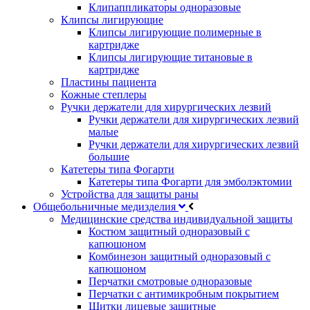
Клипаппликаторы одноразовые
Клипсы лигирующие
Клипсы лигирующие полимерные в
картридже
Клипсы лигирующие титановые в
картридже
Пластины пациента
Кожные степлеры
Ручки держатели для хирургических лезвий
Ручки держатели для хирургических лезвий
малые
Ручки держатели для хирургических лезвий
большие
Катетеры типа Фогарти
Катетеры типа Фогарти для эмболэктомии
Устройства для защиты раны
Общебольничные медизделия
Медицинские средства индивидуальной защиты
Костюм защитный одноразовый с
капюшоном
Комбинезон защитный одноразовый с
капюшоном
Перчатки смотровые одноразовые
Перчатки с антимикробным покрытием
Щитки лицевые защитные