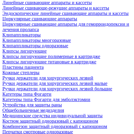
Линейные сшивающие аппараты и кассеты
Линейные сшивающе-режущие аппараты и кассеты
Эндоскопические линейные сшивающие аппараты и кассеты
Циркулярные сшивающие аппараты
Циркулярные сшивающие аппараты для геморроидопексии и
лечения пролапса
Клипаппликаторы
Клипаппликаторы многоразовые
Клипаппликаторы одноразовые
Клипсы лигирующие
Клипсы лигирующие полимерные в картридже
Клипсы лигирующие титановые в картридже
Пластины пациента
Кожные степлеры
Ручки держатели для хирургических лезвий
Ручки держатели для хирургических лезвий малые
Ручки держатели для хирургических лезвий большие
Катетеры типа Фогарти
Катетеры типа Фогарти для эмболэктомии
Устройства для защиты раны
Общебольничные медизделия
Медицинские средства индивидуальной защиты
Костюм защитный одноразовый с капюшоном
Комбинезон защитный одноразовый с капюшоном
Перчатки смотровые одноразовые