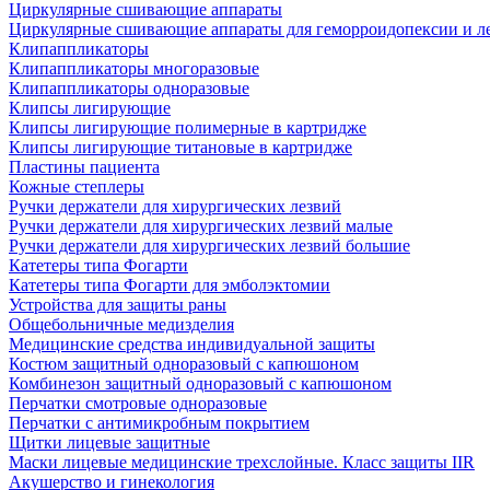
Циркулярные сшивающие аппараты
Циркулярные сшивающие аппараты для геморроидопексии и ле
Клипаппликаторы
Клипаппликаторы многоразовые
Клипаппликаторы одноразовые
Клипсы лигирующие
Клипсы лигирующие полимерные в картридже
Клипсы лигирующие титановые в картридже
Пластины пациента
Кожные степлеры
Ручки держатели для хирургических лезвий
Ручки держатели для хирургических лезвий малые
Ручки держатели для хирургических лезвий большие
Катетеры типа Фогарти
Катетеры типа Фогарти для эмболэктомии
Устройства для защиты раны
Общебольничные медизделия
Медицинские средства индивидуальной защиты
Костюм защитный одноразовый с капюшоном
Комбинезон защитный одноразовый с капюшоном
Перчатки смотровые одноразовые
Перчатки с антимикробным покрытием
Щитки лицевые защитные
Маски лицевые медицинские трехслойные. Класс защиты IIR
Акушерство и гинекология