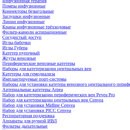
Инфузионная терапия
Помпы инфузионные
Коннекторы безыгольные
Заглушки инфузионные
Линии инфузионные
Краны инфузионные трёхходовые
Фильтр-канюли аспирационные
Сосудистый доступ
Иглы-бабочки
Иглы Губера
Катетер пупочный
Жгуты венозные
Периферические венозные катетеры
Наборы для катетеризации центральных вен
Катетеры для гемодиализа
Имплантируемые порт‑системы
Наборы для установки катетера венозного центрального пери
Артериальные катетеры Arpea
Набор для катетеризации периферических вен Pevea Pro
Набор для катетеризации центральных вен Cenvea
Набор для установки Midline Cenvea
Набор для установки PICC Cenvea
Респираторная поддержка
Аппараты для ручной ИВЛ
Фильтры дыхательные