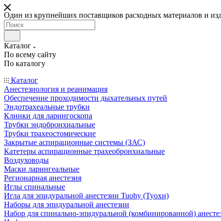
Один из крупнейших поставщиков расходных материалов и из
Каталог
По всему сайту
По каталогу
Каталог
Анестезиология и реанимация
Обеспечение проходимости дыхательных путей
Эндотрахеальные трубки
Клинки для ларингоскопа
Трубки эндобронхиальные
Трубки трахеостомические
Закрытые аспирационные системы (ЗАС)
Катетеры аспирационные трахеобронхиальные
Воздуховоды
Маски ларингеальные
Регионарная анестезия
Иглы спинальные
Игла для эпидуральной анестезии Tuohy (Туохи)
Наборы для эпидуральной анестезии
Набор для спинально-эпидуральной (комбинированной) анесте