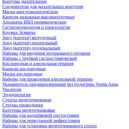
Контуры дыхательные
Соединители для дыхательных контуров
Маски анестезиологические
Канюли назальные высокопоточные
Аппараты ИВЛ пневматические
Гастроэнтерология и проктология
Кружка Эсмарха
Зонд (катетер) желудочный
Зонд (катетер) питательный
Зонд (катетер) дуоденальный
Наборы для введения энтерального питания
Наборы с трубкой гастростомической
Кислородная и аэрозольная терапия
Канюли кислородные
Маски кислородные
Наборы для проведения аэрозольной терапии
Увлажнитель преднаполненный без подогрева Ventia Aqua
Урология
Эндоурология
Стенты мочеточниковые
Струны проводники
Катетеры мочеточниковые
Наборы для надлобковой цистостомии
Наборы для перкутанной нефростомии
Наборы для установки мочеточникового стента