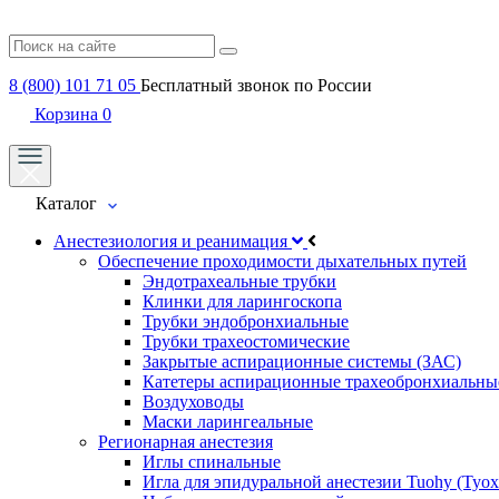
8 (800) 101 71 05
Бесплатный звонок по России
Корзина
0
Каталог
Анестезиология и реанимация
Обеспечение проходимости дыхательных путей
Эндотрахеальные трубки
Клинки для ларингоскопа
Трубки эндобронхиальные
Трубки трахеостомические
Закрытые аспирационные системы (ЗАС)
Катетеры аспирационные трахеобронхиальны
Воздуховоды
Маски ларингеальные
Регионарная анестезия
Иглы спинальные
Игла для эпидуральной анестезии Tuohy (Туох