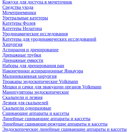
Кожухи для доступа в мочеточник
Средства ухода
Мочеприемники
Уретральные катетеры
Катетеры Фолея
Катетеры Нелатона
Уродинамические исследования
Катетеры для уродинамических исследований
Хирургия
Аспирация и дренирование
Дренажные трубки
Дренажные емкости
Наборы для дренирования ран
Наконечники аспирационные Янкауэра
Малоинвазивная хирургия
Троакары эндоскопические Volkmann
Мешки и сачки для эвакуации органов Volkmann
Манипуляторы эндоскопические
Скальпели и лезвия
Лезвия для скальпелей
Скальпели одноразовые
Сшивающие аппараты и кассеты
Линейные сшивающие аппараты и кассеты
Линейные сшивающе-режущие аппараты и кассеты
Эндоскопические линейные сшивающие аппараты и кассеты