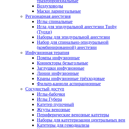
трахеобронхиальные
Воздуховоды
Маски ларингеальные
Регионарная анестезия
Иглы спинальные
Игла для эпидуральной анестезии Tuohy
(Туохи)
Наборы для эпидуральной анестезии
Набор для спинально-эпидуральной
(комбинированной) анестезии
Инфузионная терапия
Помпы инфузионные
Коннекторы безыгольные
Заглушки инфузионные
Линии инфузионные
Краны инфузионные трёхходовые
Фильтр-канюли аспирационные
Сосудистый доступ
Иглы-бабочки
Иглы Губера
Катетер пупочный
Жгуты венозные
Периферические венозные катетеры
Наборы для катетеризации центральных вен
Катетеры для гемодиализа