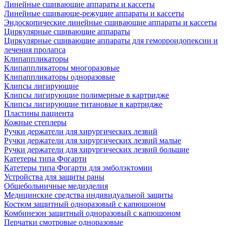
Линейные сшивающие аппараты и кассеты
Линейные сшивающе-режущие аппараты и кассеты
Эндоскопические линейные сшивающие аппараты и кассеты
Циркулярные сшивающие аппараты
Циркулярные сшивающие аппараты для геморроидопексии и
лечения пролапса
Клипаппликаторы
Клипаппликаторы многоразовые
Клипаппликаторы одноразовые
Клипсы лигирующие
Клипсы лигирующие полимерные в картридже
Клипсы лигирующие титановые в картридже
Пластины пациента
Кожные степлеры
Ручки держатели для хирургических лезвий
Ручки держатели для хирургических лезвий малые
Ручки держатели для хирургических лезвий большие
Катетеры типа Фогарти
Катетеры типа Фогарти для эмболэктомии
Устройства для защиты раны
Общебольничные медизделия
Медицинские средства индивидуальной защиты
Костюм защитный одноразовый с капюшоном
Комбинезон защитный одноразовый с капюшоном
Перчатки смотровые одноразовые