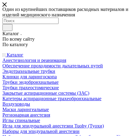
Один из крупнейших поставщиков расходных материалов и
изделий медицинского назначения
Каталог
По всему сайту
По каталогу
Каталог
Анестезиология и реанимация
Обеспечение проходимости дыхательных путей
Эндотрахеальные трубки
Клинки для ларингоскопа
Трубки эндобронхиальные
Трубки трахеостомические
Закрытые аспирационные системы (ЗАС)
Катетеры аспирационные трахеобронхиальные
Воздуховоды
Маски ларингеальные
Регионарная анестезия
Иглы спинальные
Игла для эпидуральной анестезии Tuohy (Туохи)
Наборы для эпидуральной анестезии