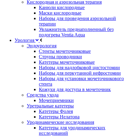
Кислородная и аэрозольная терапия
Канюли кислородные
Маски кислородные
Наборы для проведения аэрозольной
терапии
Увлажнитель преднаполненный без
подогрева Ventia Aqua
Урология
Эндоурология
Стенты мочеточниковые
Струны проводники
Катетеры мочеточниковые
Наборы для надлобковой цистостомии
Наборы для перкутанной нефростомии
Наборы для установки мочеточникового
стента
Кожухи для доступа в мочеточник
Средства ухода
Мочеприемники
Уретральные катетеры
Катетеры Фолея
Катетеры Нелатона
Уродинамические исследования
Катетеры для уродинамических
исследований