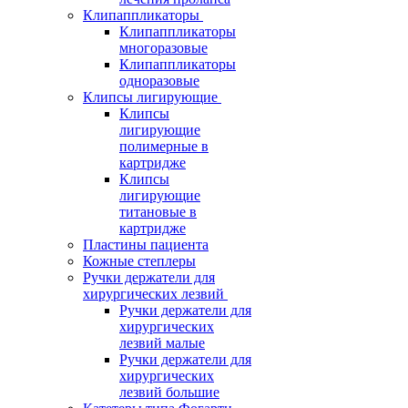
Клипаппликаторы
Клипаппликаторы
многоразовые
Клипаппликаторы
одноразовые
Клипсы лигирующие
Клипсы
лигирующие
полимерные в
картридже
Клипсы
лигирующие
титановые в
картридже
Пластины пациента
Кожные степлеры
Ручки держатели для
хирургических лезвий
Ручки держатели для
хирургических
лезвий малые
Ручки держатели для
хирургических
лезвий большие