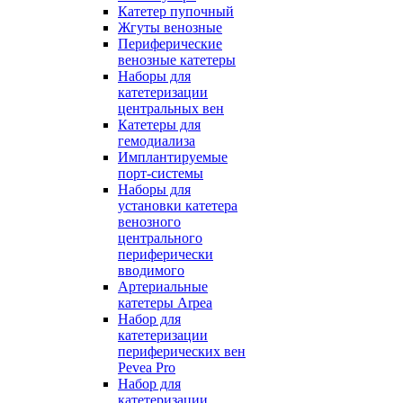
Катетер пупочный
Жгуты венозные
Периферические
венозные катетеры
Наборы для
катетеризации
центральных вен
Катетеры для
гемодиализа
Имплантируемые
порт‑системы
Наборы для
установки катетера
венозного
центрального
периферически
вводимого
Артериальные
катетеры Arpea
Набор для
катетеризации
периферических вен
Pevea Pro
Набор для
катетеризации