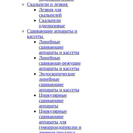
Скальпели и лезвия
Лезвия для
скальпелей
Скальпели
одноразовые
Сшивающие аппараты и
кассеты
Линейные
сшивающие
аппараты и кассеты
Линейные
сшивающе-режущие
аппараты и кассеты
Эндоскопические
линейные
сшивающие
аппараты и кассеты
Циркулярные
сшивающие
аппараты
Циркулярные
сшивающие
аппараты для
геморроидопексии и
лечения пролапса