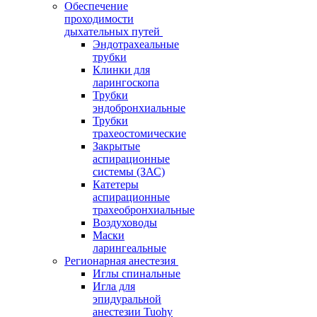
Обеспечение
проходимости
дыхательных путей
Эндотрахеальные
трубки
Клинки для
ларингоскопа
Трубки
эндобронхиальные
Трубки
трахеостомические
Закрытые
аспирационные
системы (ЗАС)
Катетеры
аспирационные
трахеобронхиальные
Воздуховоды
Маски
ларингеальные
Регионарная анестезия
Иглы спинальные
Игла для
эпидуральной
анестезии Tuohy