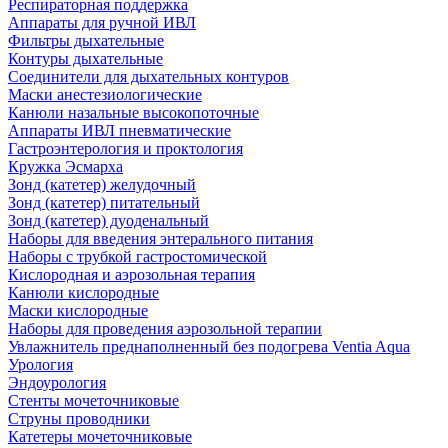
Респираторная поддержка
Аппараты для ручной ИВЛ
Фильтры дыхательные
Контуры дыхательные
Соединители для дыхательных контуров
Маски анестезиологические
Канюли назальные высокопоточные
Аппараты ИВЛ пневматические
Гастроэнтерология и проктология
Кружка Эсмарха
Зонд (катетер) желудочный
Зонд (катетер) питательный
Зонд (катетер) дуоденальный
Наборы для введения энтерального питания
Наборы с трубкой гастростомической
Кислородная и аэрозольная терапия
Канюли кислородные
Маски кислородные
Наборы для проведения аэрозольной терапии
Увлажнитель преднаполненный без подогрева Ventia Aqua
Урология
Эндоурология
Стенты мочеточниковые
Струны проводники
Катетеры мочеточниковые