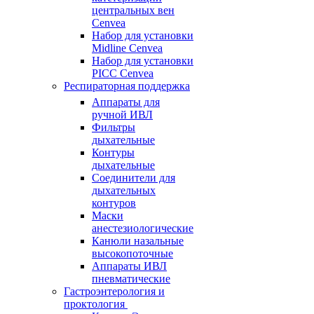
центральных вен
Cenvea
Набор для установки
Midline Cenvea
Набор для установки
PICC Cenvea
Респираторная поддержка
Аппараты для
ручной ИВЛ
Фильтры
дыхательные
Контуры
дыхательные
Соединители для
дыхательных
контуров
Маски
анестезиологические
Канюли назальные
высокопоточные
Аппараты ИВЛ
пневматические
Гастроэнтерология и
проктология