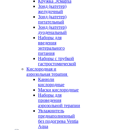
Кружка Эсмарха
Зонд (катетер)
желудочный
Зонд (катетер)
питательный
Зонд (катетер)
дуоденальный
Наборы для
введения
энтерального
питания
Наборы с трубкой
гастростомической
Кислородная и
аэрозольная терапия
Канюли
кислородные
Маски кислородные
Наборы для
проведения
аэрозольной терапии
Увлажнитель
преднаполненный
без подогрева Ventia
Aqua