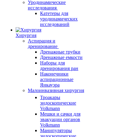
Уродинамические
исследования
Катетеры для
уродинамических
исследований
Хирургия
Аспирация и
дренирование
Дренажные трубки
Дренажные емкости
Наборы для
дренирования ран
Наконечники
аспирационные
Янкауэра
Малоинвазивная хирургия
Троакары
эндоскопические
Volkmann
Мешки и сачки для
эвакуации органов
Volkmann
Манипуляторы
эндоскопические