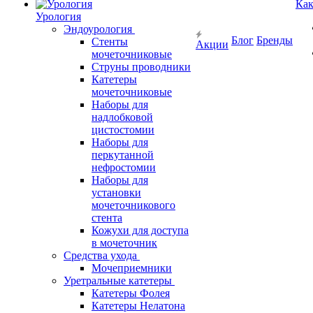
Как
Урология
Эндоурология
Блог
Бренды
Стенты
Акции
мочеточниковые
Струны проводники
Катетеры
мочеточниковые
Наборы для
надлобковой
цистостомии
Наборы для
перкутанной
нефростомии
Наборы для
установки
мочеточникового
стента
Кожухи для доступа
в мочеточник
Средства ухода
Мочеприемники
Уретральные катетеры
Катетеры Фолея
Катетеры Нелатона