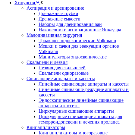
Хирургия
Аспирация и дренирование
Дренажные трубки
Дренажные емкости
Наборы для дренирования ран
Наконечники аспирационные Янкауэра
Малоинвазивная хирургия
Троакары эндоскопические Volkmann
Мешки и сачки для эвакуации органов
Volkmann
Манипуляторы эндоскопические
Скальпели и лезвия
Лезвия для скальпелей
Скальпели одноразовые
Сшивающие аппараты и кассеты
Линейные сшивающие аппараты и кассеты
Линейные сшивающе-режущие аппараты и
кассеты
Эндоскопические линейные сшивающие
аппараты и кассеты
Циркулярные сшивающие аппараты
Циркулярные сшивающие аппараты для
геморроидопексии и лечения пролапса
Клипаппликаторы
Клипаппликаторы многоразовые