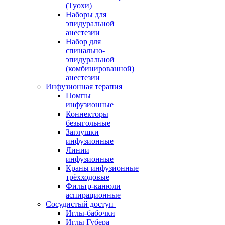
(Туохи)
Наборы для
эпидуральной
анестезии
Набор для
спинально-
эпидуральной
(комбинированной)
анестезии
Инфузионная терапия
Помпы
инфузионные
Коннекторы
безыгольные
Заглушки
инфузионные
Линии
инфузионные
Краны инфузионные
трёхходовые
Фильтр-канюли
аспирационные
Сосудистый доступ
Иглы-бабочки
Иглы Губера