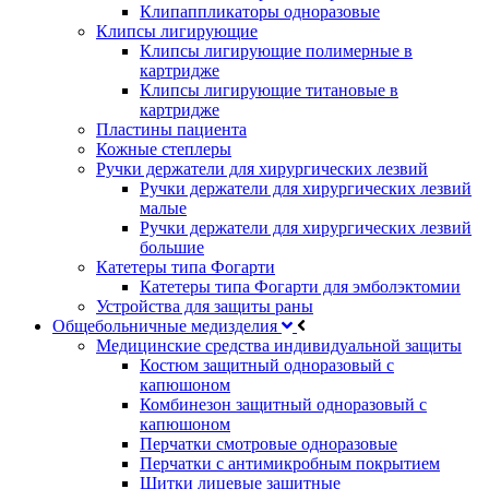
Клипаппликаторы одноразовые
Клипсы лигирующие
Клипсы лигирующие полимерные в
картридже
Клипсы лигирующие титановые в
картридже
Пластины пациента
Кожные степлеры
Ручки держатели для хирургических лезвий
Ручки держатели для хирургических лезвий
малые
Ручки держатели для хирургических лезвий
большие
Катетеры типа Фогарти
Катетеры типа Фогарти для эмболэктомии
Устройства для защиты раны
Общебольничные медизделия
Медицинские средства индивидуальной защиты
Костюм защитный одноразовый с
капюшоном
Комбинезон защитный одноразовый с
капюшоном
Перчатки смотровые одноразовые
Перчатки с антимикробным покрытием
Щитки лицевые защитные