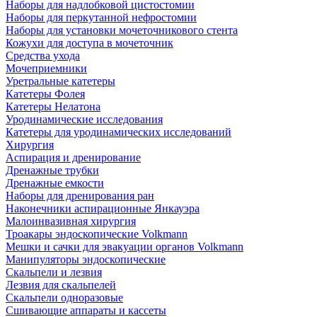
Наборы для надлобковой цистостомии
Наборы для перкутанной нефростомии
Наборы для установки мочеточникового стента
Кожухи для доступа в мочеточник
Средства ухода
Мочеприемники
Уретральные катетеры
Катетеры Фолея
Катетеры Нелатона
Уродинамические исследования
Катетеры для уродинамических исследований
Хирургия
Аспирация и дренирование
Дренажные трубки
Дренажные емкости
Наборы для дренирования ран
Наконечники аспирационные Янкауэра
Малоинвазивная хирургия
Троакары эндоскопические Volkmann
Мешки и сачки для эвакуации органов Volkmann
Манипуляторы эндоскопические
Скальпели и лезвия
Лезвия для скальпелей
Скальпели одноразовые
Сшивающие аппараты и кассеты