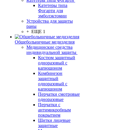
Катетеры типа Фогарти
Катетеры типа
Фогарти для
эмболэктомии
Устройства для защиты
раны
+ ЕЩЕ 1
Общебольничные медизделия
Медицинские средства
индивидуальной защиты
Костюм защитный
одноразовый с
капюшоном
Комбинезон
защитный
одноразовый с
капюшоном
Перчатки смотровые
одноразовые
Перчатки с
антимикробным
покрытием
Щитки лицевые
защитные