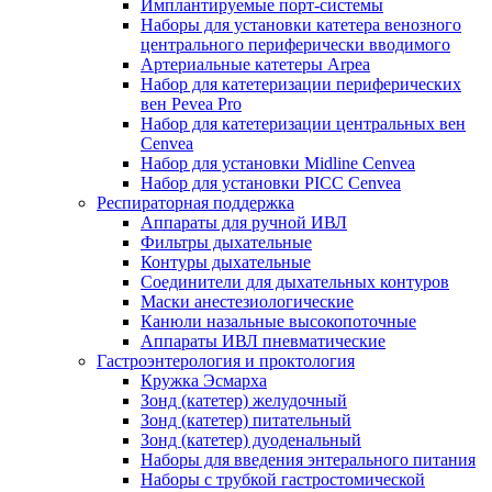
Имплантируемые порт‑системы
Наборы для установки катетера венозного
центрального периферически вводимого
Артериальные катетеры Arpea
Набор для катетеризации периферических
вен Pevea Pro
Набор для катетеризации центральных вен
Cenvea
Набор для установки Midline Cenvea
Набор для установки PICC Cenvea
Респираторная поддержка
Аппараты для ручной ИВЛ
Фильтры дыхательные
Контуры дыхательные
Соединители для дыхательных контуров
Маски анестезиологические
Канюли назальные высокопоточные
Аппараты ИВЛ пневматические
Гастроэнтерология и проктология
Кружка Эсмарха
Зонд (катетер) желудочный
Зонд (катетер) питательный
Зонд (катетер) дуоденальный
Наборы для введения энтерального питания
Наборы с трубкой гастростомической