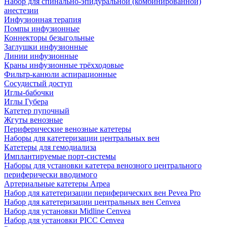
Набор для спинально-эпидуральной (комбинированной)
анестезии
Инфузионная терапия
Помпы инфузионные
Коннекторы безыгольные
Заглушки инфузионные
Линии инфузионные
Краны инфузионные трёхходовые
Фильтр-канюли аспирационные
Сосудистый доступ
Иглы-бабочки
Иглы Губера
Катетер пупочный
Жгуты венозные
Периферические венозные катетеры
Наборы для катетеризации центральных вен
Катетеры для гемодиализа
Имплантируемые порт‑системы
Наборы для установки катетера венозного центрального
периферически вводимого
Артериальные катетеры Arpea
Набор для катетеризации периферических вен Pevea Pro
Набор для катетеризации центральных вен Cenvea
Набор для установки Midline Cenvea
Набор для установки PICC Cenvea