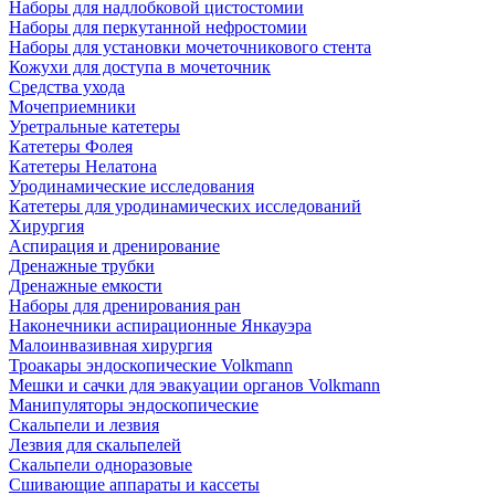
Наборы для надлобковой цистостомии
Наборы для перкутанной нефростомии
Наборы для установки мочеточникового стента
Кожухи для доступа в мочеточник
Средства ухода
Мочеприемники
Уретральные катетеры
Катетеры Фолея
Катетеры Нелатона
Уродинамические исследования
Катетеры для уродинамических исследований
Хирургия
Аспирация и дренирование
Дренажные трубки
Дренажные емкости
Наборы для дренирования ран
Наконечники аспирационные Янкауэра
Малоинвазивная хирургия
Троакары эндоскопические Volkmann
Мешки и сачки для эвакуации органов Volkmann
Манипуляторы эндоскопические
Скальпели и лезвия
Лезвия для скальпелей
Скальпели одноразовые
Сшивающие аппараты и кассеты