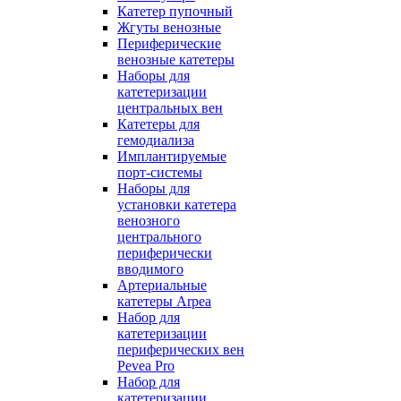
Катетер пупочный
Жгуты венозные
Периферические
венозные катетеры
Наборы для
катетеризации
центральных вен
Катетеры для
гемодиализа
Имплантируемые
порт‑системы
Наборы для
установки катетера
венозного
центрального
периферически
вводимого
Артериальные
катетеры Arpea
Набор для
катетеризации
периферических вен
Pevea Pro
Набор для
катетеризации