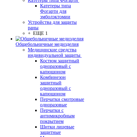
Катетеры типа Фогарти
Катетеры типа
Фогарти для
эмболэктомии
Устройства для защиты
раны
+ ЕЩЕ 1
Общебольничные медизделия
Медицинские средства
индивидуальной защиты
Костюм защитный
одноразовый с
капюшоном
Комбинезон
защитный
одноразовый с
капюшоном
Перчатки смотровые
одноразовые
Перчатки с
антимикробным
покрытием
Щитки лицевые
защитные