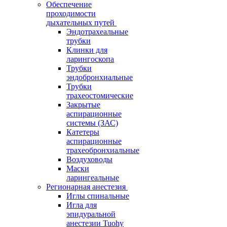
Обеспечение
проходимости
дыхательных путей
Эндотрахеальные
трубки
Клинки для
ларингоскопа
Трубки
эндобронхиальные
Трубки
трахеостомические
Закрытые
аспирационные
системы (ЗАС)
Катетеры
аспирационные
трахеобронхиальные
Воздуховоды
Маски
ларингеальные
Регионарная анестезия
Иглы спинальные
Игла для
эпидуральной
анестезии Tuohy