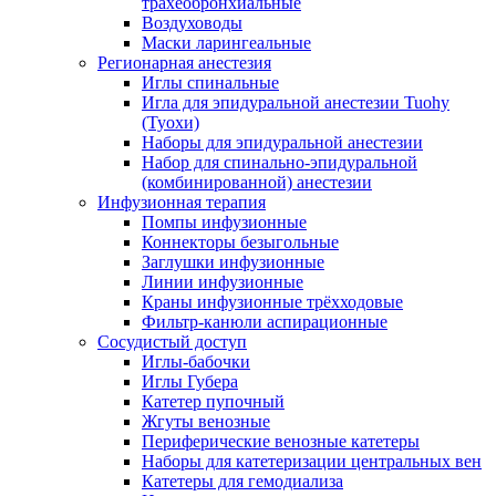
трахеобронхиальные
Воздуховоды
Маски ларингеальные
Регионарная анестезия
Иглы спинальные
Игла для эпидуральной анестезии Tuohy
(Туохи)
Наборы для эпидуральной анестезии
Набор для спинально-эпидуральной
(комбинированной) анестезии
Инфузионная терапия
Помпы инфузионные
Коннекторы безыгольные
Заглушки инфузионные
Линии инфузионные
Краны инфузионные трёхходовые
Фильтр-канюли аспирационные
Сосудистый доступ
Иглы-бабочки
Иглы Губера
Катетер пупочный
Жгуты венозные
Периферические венозные катетеры
Наборы для катетеризации центральных вен
Катетеры для гемодиализа