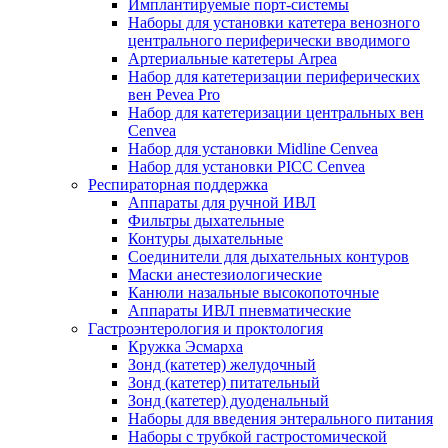
Имплантируемые порт‑системы
Наборы для установки катетера венозного
центрального периферически вводимого
Артериальные катетеры Arpea
Набор для катетеризации периферических
вен Pevea Pro
Набор для катетеризации центральных вен
Cenvea
Набор для установки Midline Cenvea
Набор для установки PICC Cenvea
Респираторная поддержка
Аппараты для ручной ИВЛ
Фильтры дыхательные
Контуры дыхательные
Соединители для дыхательных контуров
Маски анестезиологические
Канюли назальные высокопоточные
Аппараты ИВЛ пневматические
Гастроэнтерология и проктология
Кружка Эсмарха
Зонд (катетер) желудочный
Зонд (катетер) питательный
Зонд (катетер) дуоденальный
Наборы для введения энтерального питания
Наборы с трубкой гастростомической