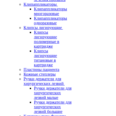
Клипаппликаторы
Клипаппликаторы
многоразовые
Клипаппликаторы
одноразовые
Клипсы лигирующие
Клипсы
лигирующие
полимерные в
картридже
Клипсы
лигирующие
титановые в
картридже
Пластины пациента
Кожные степлеры
Ручки держатели для
хирургических лезвий
Ручки держатели для
хирургических
лезвий малые
Ручки держатели для
хирургических
лезвий большие