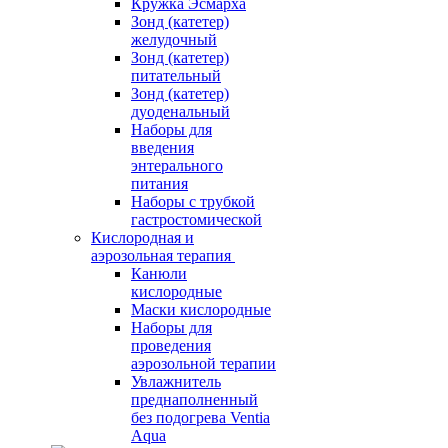
Кружка Эсмарха
Зонд (катетер)
желудочный
Зонд (катетер)
питательный
Зонд (катетер)
дуоденальный
Наборы для
введения
энтерального
питания
Наборы с трубкой
гастростомической
Кислородная и
аэрозольная терапия
Канюли
кислородные
Маски кислородные
Наборы для
проведения
аэрозольной терапии
Увлажнитель
преднаполненный
без подогрева Ventia
Aqua