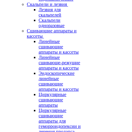
Скальпели и лезвия
Лезвия для
скальпелей
Скальпели
одноразовые
Сшивающие аппараты и
кассеты
Линейные
сшивающие
аппараты и кассеты
Линейные
сшивающе-режущие
аппараты и кассеты
Эндоскопические
линейные
сшивающие
аппараты и кассеты
Циркулярные
сшивающие
аппараты
Циркулярные
сшивающие
аппараты для
геморроидопексии и
лечения пролапса