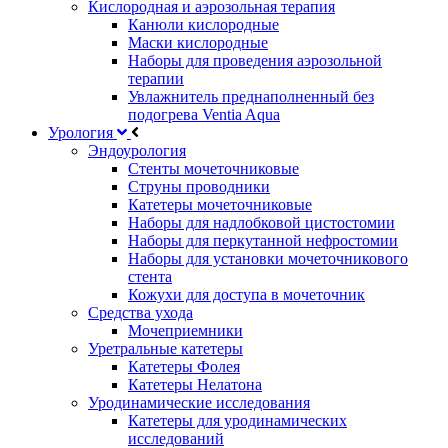
Кислородная и аэрозольная терапия
Канюли кислородные
Маски кислородные
Наборы для проведения аэрозольной
терапии
Увлажнитель преднаполненный без
подогрева Ventia Aqua
Урология
Эндоурология
Стенты мочеточниковые
Струны проводники
Катетеры мочеточниковые
Наборы для надлобковой цистостомии
Наборы для перкутанной нефростомии
Наборы для установки мочеточникового
стента
Кожухи для доступа в мочеточник
Средства ухода
Мочеприемники
Уретральные катетеры
Катетеры Фолея
Катетеры Нелатона
Уродинамические исследования
Катетеры для уродинамических
исследований