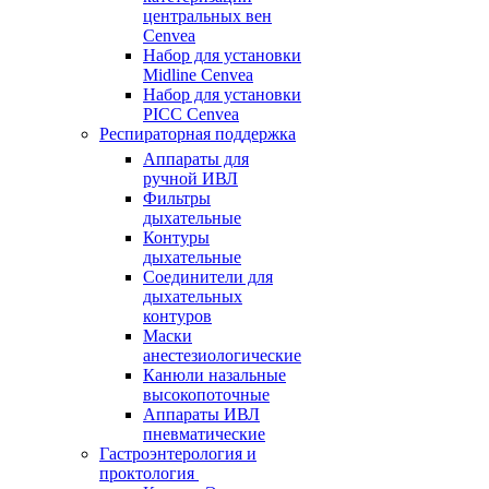
центральных вен
Cenvea
Набор для установки
Midline Cenvea
Набор для установки
PICC Cenvea
Респираторная поддержка
Аппараты для
ручной ИВЛ
Фильтры
дыхательные
Контуры
дыхательные
Соединители для
дыхательных
контуров
Маски
анестезиологические
Канюли назальные
высокопоточные
Аппараты ИВЛ
пневматические
Гастроэнтерология и
проктология