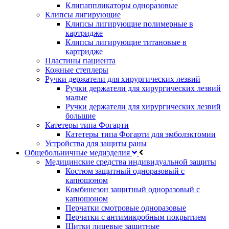
Клипаппликаторы одноразовые
Клипсы лигирующие
Клипсы лигирующие полимерные в
картридже
Клипсы лигирующие титановые в
картридже
Пластины пациента
Кожные степлеры
Ручки держатели для хирургических лезвий
Ручки держатели для хирургических лезвий
малые
Ручки держатели для хирургических лезвий
большие
Катетеры типа Фогарти
Катетеры типа Фогарти для эмболэктомии
Устройства для защиты раны
Общебольничные медизделия
Медицинские средства индивидуальной защиты
Костюм защитный одноразовый с
капюшоном
Комбинезон защитный одноразовый с
капюшоном
Перчатки смотровые одноразовые
Перчатки с антимикробным покрытием
Щитки лицевые защитные