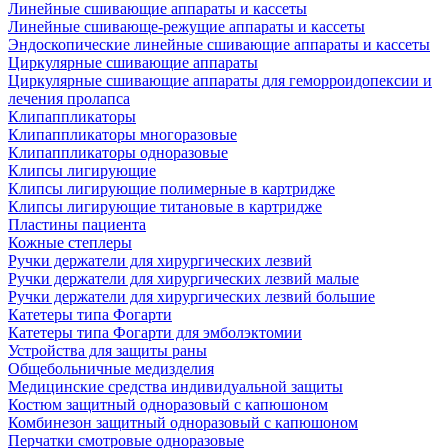
Линейные сшивающие аппараты и кассеты
Линейные сшивающе-режущие аппараты и кассеты
Эндоскопические линейные сшивающие аппараты и кассеты
Циркулярные сшивающие аппараты
Циркулярные сшивающие аппараты для геморроидопексии и
лечения пролапса
Клипаппликаторы
Клипаппликаторы многоразовые
Клипаппликаторы одноразовые
Клипсы лигирующие
Клипсы лигирующие полимерные в картридже
Клипсы лигирующие титановые в картридже
Пластины пациента
Кожные степлеры
Ручки держатели для хирургических лезвий
Ручки держатели для хирургических лезвий малые
Ручки держатели для хирургических лезвий большие
Катетеры типа Фогарти
Катетеры типа Фогарти для эмболэктомии
Устройства для защиты раны
Общебольничные медизделия
Медицинские средства индивидуальной защиты
Костюм защитный одноразовый с капюшоном
Комбинезон защитный одноразовый с капюшоном
Перчатки смотровые одноразовые