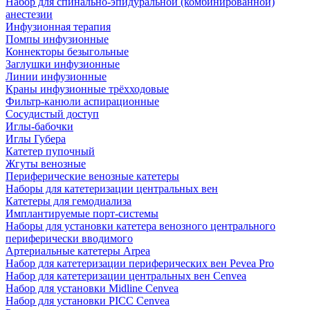
Набор для спинально-эпидуральной (комбинированной)
анестезии
Инфузионная терапия
Помпы инфузионные
Коннекторы безыгольные
Заглушки инфузионные
Линии инфузионные
Краны инфузионные трёхходовые
Фильтр-канюли аспирационные
Сосудистый доступ
Иглы-бабочки
Иглы Губера
Катетер пупочный
Жгуты венозные
Периферические венозные катетеры
Наборы для катетеризации центральных вен
Катетеры для гемодиализа
Имплантируемые порт‑системы
Наборы для установки катетера венозного центрального
периферически вводимого
Артериальные катетеры Arpea
Набор для катетеризации периферических вен Pevea Pro
Набор для катетеризации центральных вен Cenvea
Набор для установки Midline Cenvea
Набор для установки PICC Cenvea