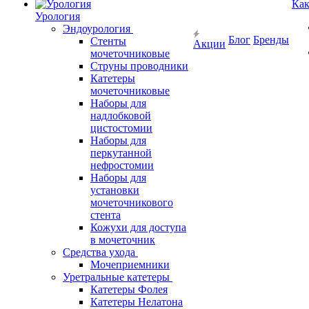
Как
Урология
Эндоурология
Блог
Бренды
Стенты
Акции
мочеточниковые
Струны проводники
Катетеры
мочеточниковые
Наборы для
надлобковой
цистостомии
Наборы для
перкутанной
нефростомии
Наборы для
установки
мочеточникового
стента
Кожухи для доступа
в мочеточник
Средства ухода
Мочеприемники
Уретральные катетеры
Катетеры Фолея
Катетеры Нелатона