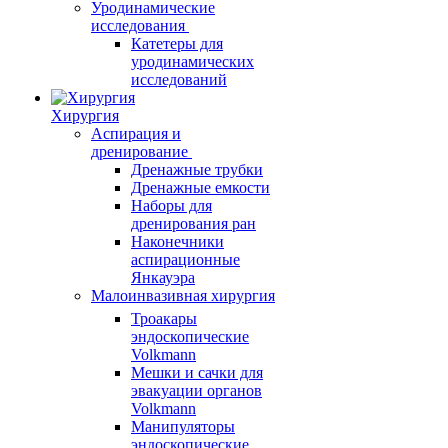
Уродинамические
исследования
Катетеры для
уродинамических
исследований
Хирургия
Аспирация и
дренирование
Дренажные трубки
Дренажные емкости
Наборы для
дренирования ран
Наконечники
аспирационные
Янкауэра
Малоинвазивная хирургия
Троакары
эндоскопические
Volkmann
Мешки и сачки для
эвакуации органов
Volkmann
Манипуляторы
эндоскопические