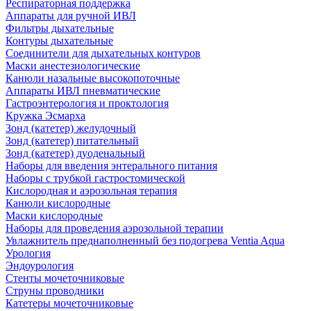
Респираторная поддержка
Аппараты для ручной ИВЛ
Фильтры дыхательные
Контуры дыхательные
Соединители для дыхательных контуров
Маски анестезиологические
Канюли назальные высокопоточные
Аппараты ИВЛ пневматические
Гастроэнтерология и проктология
Кружка Эсмарха
Зонд (катетер) желудочный
Зонд (катетер) питательный
Зонд (катетер) дуоденальный
Наборы для введения энтерального питания
Наборы с трубкой гастростомической
Кислородная и аэрозольная терапия
Канюли кислородные
Маски кислородные
Наборы для проведения аэрозольной терапии
Увлажнитель преднаполненный без подогрева Ventia Aqua
Урология
Эндоурология
Стенты мочеточниковые
Струны проводники
Катетеры мочеточниковые