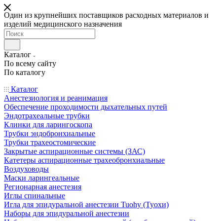
Один из крупнейших поставщиков расходных материалов и
изделий медицинского назначения
Каталог
По всему сайту
По каталогу
Каталог
Анестезиология и реанимация
Обеспечение проходимости дыхательных путей
Эндотрахеальные трубки
Клинки для ларингоскопа
Трубки эндобронхиальные
Трубки трахеостомические
Закрытые аспирационные системы (ЗАС)
Катетеры аспирационные трахеобронхиальные
Воздуховоды
Маски ларингеальные
Регионарная анестезия
Иглы спинальные
Игла для эпидуральной анестезии Tuohy (Туохи)
Наборы для эпидуральной анестезии