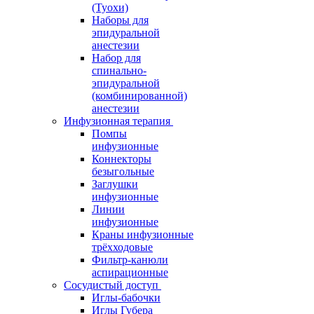
(Туохи)
Наборы для
эпидуральной
анестезии
Набор для
спинально-
эпидуральной
(комбинированной)
анестезии
Инфузионная терапия
Помпы
инфузионные
Коннекторы
безыгольные
Заглушки
инфузионные
Линии
инфузионные
Краны инфузионные
трёхходовые
Фильтр-канюли
аспирационные
Сосудистый доступ
Иглы-бабочки
Иглы Губера