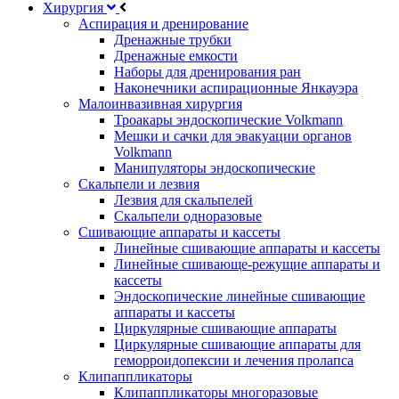
Хирургия
Аспирация и дренирование
Дренажные трубки
Дренажные емкости
Наборы для дренирования ран
Наконечники аспирационные Янкауэра
Малоинвазивная хирургия
Троакары эндоскопические Volkmann
Мешки и сачки для эвакуации органов
Volkmann
Манипуляторы эндоскопические
Скальпели и лезвия
Лезвия для скальпелей
Скальпели одноразовые
Сшивающие аппараты и кассеты
Линейные сшивающие аппараты и кассеты
Линейные сшивающе-режущие аппараты и
кассеты
Эндоскопические линейные сшивающие
аппараты и кассеты
Циркулярные сшивающие аппараты
Циркулярные сшивающие аппараты для
геморроидопексии и лечения пролапса
Клипаппликаторы
Клипаппликаторы многоразовые