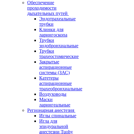
Обеспечение
проходимости
дыхательных путей
Эндотрахеальные
трубки
Клинки для
ларингоскопа
Трубки
эндобронхиальные
Трубки
трахеостомические
Закрытые
аспирационные
системы (ЗАС)
Катетеры
аспирационные
трахеобронхиальные
Воздуховоды
Маски
ларингеальные
Регионарная анестезия
Иглы спинальные
Игла для
эпидуральной
анестезии Tuohy