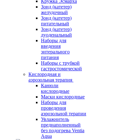
Кружка Эсмарха
Зонд (катетер)
желудочный
Зонд (катетер)
питательный
Зонд (катетер)
дуоденальный
Наборы для
введения
энтерального
питания
Наборы с трубкой
гастростомической
Кислородная и
аэрозольная терапия
Канюли
кислородные
Маски кислородные
Наборы для
проведения
аэрозольной терапии
Увлажнитель
преднаполненный
без подогрева Ventia
Aqua