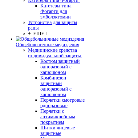
Катетеры типа Фогарти
Катетеры типа
Фогарти для
эмболэктомии
Устройства для защиты
раны
+ ЕЩЕ 1
Общебольничные медизделия
Медицинские средства
индивидуальной защиты
Костюм защитный
одноразовый с
капюшоном
Комбинезон
защитный
одноразовый с
капюшоном
Перчатки смотровые
одноразовые
Перчатки с
антимикробным
покрытием
Щитки лицевые
защитные