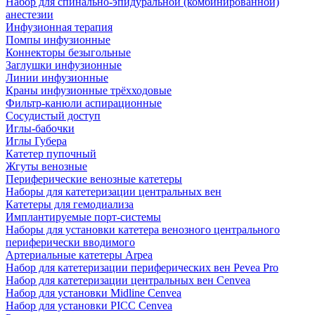
Набор для спинально-эпидуральной (комбинированной)
анестезии
Инфузионная терапия
Помпы инфузионные
Коннекторы безыгольные
Заглушки инфузионные
Линии инфузионные
Краны инфузионные трёхходовые
Фильтр-канюли аспирационные
Сосудистый доступ
Иглы-бабочки
Иглы Губера
Катетер пупочный
Жгуты венозные
Периферические венозные катетеры
Наборы для катетеризации центральных вен
Катетеры для гемодиализа
Имплантируемые порт‑системы
Наборы для установки катетера венозного центрального
периферически вводимого
Артериальные катетеры Arpea
Набор для катетеризации периферических вен Pevea Pro
Набор для катетеризации центральных вен Cenvea
Набор для установки Midline Cenvea
Набор для установки PICC Cenvea