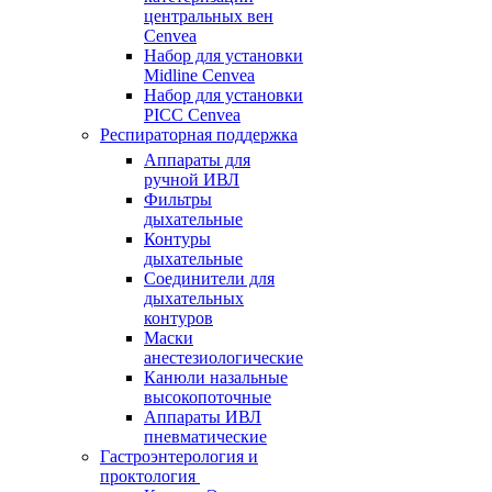
центральных вен
Cenvea
Набор для установки
Midline Cenvea
Набор для установки
PICC Cenvea
Респираторная поддержка
Аппараты для
ручной ИВЛ
Фильтры
дыхательные
Контуры
дыхательные
Соединители для
дыхательных
контуров
Маски
анестезиологические
Канюли назальные
высокопоточные
Аппараты ИВЛ
пневматические
Гастроэнтерология и
проктология