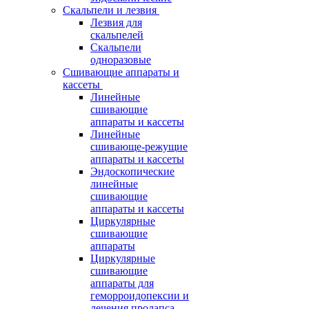
Скальпели и лезвия
Лезвия для
скальпелей
Скальпели
одноразовые
Сшивающие аппараты и
кассеты
Линейные
сшивающие
аппараты и кассеты
Линейные
сшивающе-режущие
аппараты и кассеты
Эндоскопические
линейные
сшивающие
аппараты и кассеты
Циркулярные
сшивающие
аппараты
Циркулярные
сшивающие
аппараты для
геморроидопексии и
лечения пролапса