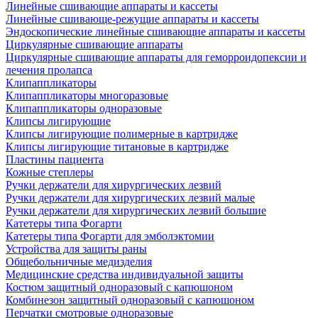
Линейные сшивающие аппараты и кассеты
Линейные сшивающе-режущие аппараты и кассеты
Эндоскопические линейные сшивающие аппараты и кассеты
Циркулярные сшивающие аппараты
Циркулярные сшивающие аппараты для геморроидопексии и
лечения пролапса
Клипаппликаторы
Клипаппликаторы многоразовые
Клипаппликаторы одноразовые
Клипсы лигирующие
Клипсы лигирующие полимерные в картридже
Клипсы лигирующие титановые в картридже
Пластины пациента
Кожные степлеры
Ручки держатели для хирургических лезвий
Ручки держатели для хирургических лезвий малые
Ручки держатели для хирургических лезвий большие
Катетеры типа Фогарти
Катетеры типа Фогарти для эмболэктомии
Устройства для защиты раны
Общебольничные медизделия
Медицинские средства индивидуальной защиты
Костюм защитный одноразовый с капюшоном
Комбинезон защитный одноразовый с капюшоном
Перчатки смотровые одноразовые