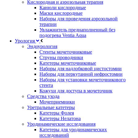
Кислородная и аэрозольная терапия
Канюли кислородные
Маски кислородные
Наборы для проведения аэрозольной
терапии
Увлажнитель преднаполненный без
подогрева Ventia Aqua
Урология
Эндоурология
Стенты мочеточниковые
Струны проводники
Катетеры мочеточниковые
Наборы для надлобковой цистостомии
Наборы для перкутанной нефростомии
Наборы для установки мочеточникового
стента
Кожухи для доступа в мочеточник
Средства ухода
Мочеприемники
Уретральные катетеры
Катетеры Фолея
Катетеры Нелатона
Уродинамические исследования
Катетеры для уродинамических
исследований