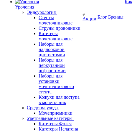
Как
Урология
Эндоурология
Блог
Бренды
Стенты
Акции
мочеточниковые
Струны проводники
Катетеры
мочеточниковые
Наборы для
надлобковой
цистостомии
Наборы для
перкутанной
нефростомии
Наборы для
установки
мочеточникового
стента
Кожухи для доступа
в мочеточник
Средства ухода
Мочеприемники
Уретральные катетеры
Катетеры Фолея
Катетеры Нелатона