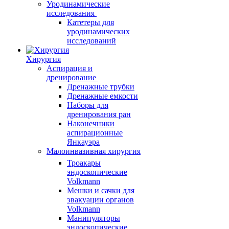
Уродинамические
исследования
Катетеры для
уродинамических
исследований
Хирургия
Аспирация и
дренирование
Дренажные трубки
Дренажные емкости
Наборы для
дренирования ран
Наконечники
аспирационные
Янкауэра
Малоинвазивная хирургия
Троакары
эндоскопические
Volkmann
Мешки и сачки для
эвакуации органов
Volkmann
Манипуляторы
эндоскопические