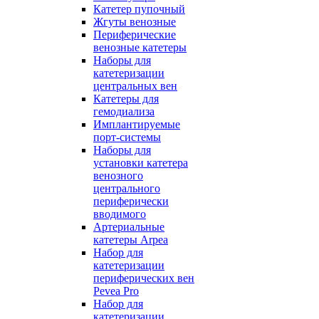
Катетер пупочный
Жгуты венозные
Периферические
венозные катетеры
Наборы для
катетеризации
центральных вен
Катетеры для
гемодиализа
Имплантируемые
порт‑системы
Наборы для
установки катетера
венозного
центрального
периферически
вводимого
Артериальные
катетеры Arpea
Набор для
катетеризации
периферических вен
Pevea Pro
Набор для
катетеризации