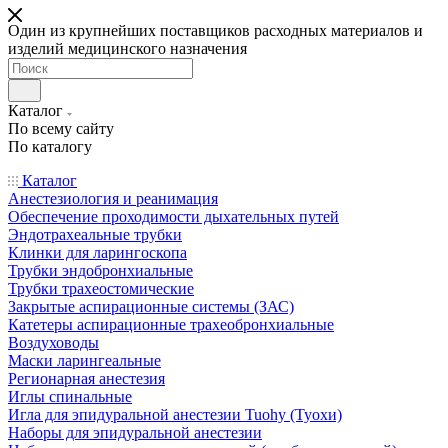
Один из крупнейших поставщиков расходных материалов и
изделий медицинского назначения
Каталог
По всему сайту
По каталогу
Каталог
Анестезиология и реанимация
Обеспечение проходимости дыхательных путей
Эндотрахеальные трубки
Клинки для ларингоскопа
Трубки эндобронхиальные
Трубки трахеостомические
Закрытые аспирационные системы (ЗАС)
Катетеры аспирационные трахеобронхиальные
Воздуховоды
Маски ларингеальные
Регионарная анестезия
Иглы спинальные
Игла для эпидуральной анестезии Tuohy (Туохи)
Наборы для эпидуральной анестезии