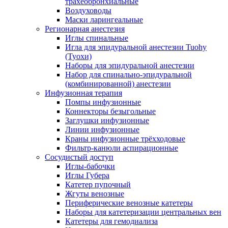
трахеобронхиальные
Воздуховоды
Маски ларингеальные
Регионарная анестезия
Иглы спинальные
Игла для эпидуральной анестезии Tuohy
(Туохи)
Наборы для эпидуральной анестезии
Набор для спинально-эпидуральной
(комбинированной) анестезии
Инфузионная терапия
Помпы инфузионные
Коннекторы безыгольные
Заглушки инфузионные
Линии инфузионные
Краны инфузионные трёхходовые
Фильтр-канюли аспирационные
Сосудистый доступ
Иглы-бабочки
Иглы Губера
Катетер пупочный
Жгуты венозные
Периферические венозные катетеры
Наборы для катетеризации центральных вен
Катетеры для гемодиализа