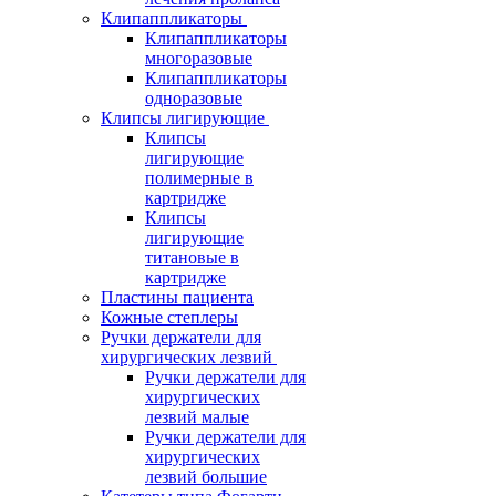
Клипаппликаторы
Клипаппликаторы
многоразовые
Клипаппликаторы
одноразовые
Клипсы лигирующие
Клипсы
лигирующие
полимерные в
картридже
Клипсы
лигирующие
титановые в
картридже
Пластины пациента
Кожные степлеры
Ручки держатели для
хирургических лезвий
Ручки держатели для
хирургических
лезвий малые
Ручки держатели для
хирургических
лезвий большие