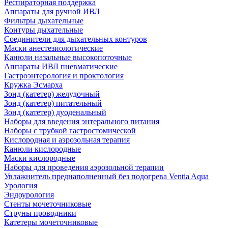
Респираторная поддержка
Аппараты для ручной ИВЛ
Фильтры дыхательные
Контуры дыхательные
Соединители для дыхательных контуров
Маски анестезиологические
Канюли назальные высокопоточные
Аппараты ИВЛ пневматические
Гастроэнтерология и проктология
Кружка Эсмарха
Зонд (катетер) желудочный
Зонд (катетер) питательный
Зонд (катетер) дуоденальный
Наборы для введения энтерального питания
Наборы с трубкой гастростомической
Кислородная и аэрозольная терапия
Канюли кислородные
Маски кислородные
Наборы для проведения аэрозольной терапии
Увлажнитель преднаполненный без подогрева Ventia Aqua
Урология
Эндоурология
Стенты мочеточниковые
Струны проводники
Катетеры мочеточниковые