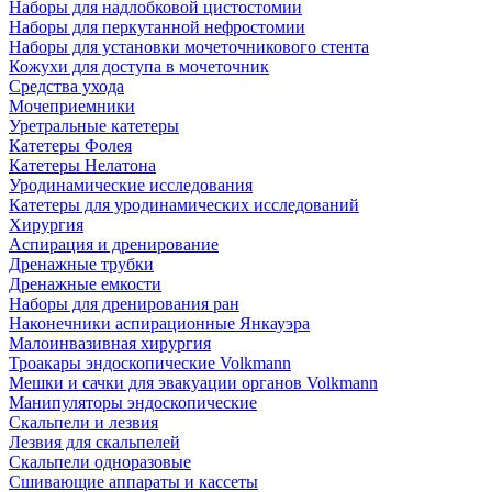
Наборы для надлобковой цистостомии
Наборы для перкутанной нефростомии
Наборы для установки мочеточникового стента
Кожухи для доступа в мочеточник
Средства ухода
Мочеприемники
Уретральные катетеры
Катетеры Фолея
Катетеры Нелатона
Уродинамические исследования
Катетеры для уродинамических исследований
Хирургия
Аспирация и дренирование
Дренажные трубки
Дренажные емкости
Наборы для дренирования ран
Наконечники аспирационные Янкауэра
Малоинвазивная хирургия
Троакары эндоскопические Volkmann
Мешки и сачки для эвакуации органов Volkmann
Манипуляторы эндоскопические
Скальпели и лезвия
Лезвия для скальпелей
Скальпели одноразовые
Сшивающие аппараты и кассеты