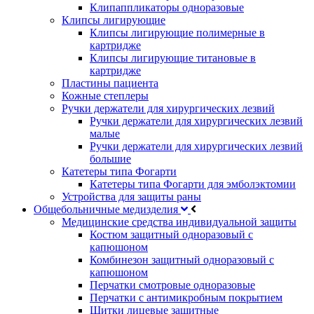
Клипаппликаторы одноразовые
Клипсы лигирующие
Клипсы лигирующие полимерные в
картридже
Клипсы лигирующие титановые в
картридже
Пластины пациента
Кожные степлеры
Ручки держатели для хирургических лезвий
Ручки держатели для хирургических лезвий
малые
Ручки держатели для хирургических лезвий
большие
Катетеры типа Фогарти
Катетеры типа Фогарти для эмболэктомии
Устройства для защиты раны
Общебольничные медизделия
Медицинские средства индивидуальной защиты
Костюм защитный одноразовый с
капюшоном
Комбинезон защитный одноразовый с
капюшоном
Перчатки смотровые одноразовые
Перчатки с антимикробным покрытием
Щитки лицевые защитные