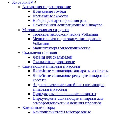
Хирургия
Аспирация и дренирование
Дренажные трубки
Дренажные емкости
Наборы для дренирования ран
Наконечники аспирационные Янкауэра
Малоинвазивная хирургия
Троакары эндоскопические Volkmann
Мешки и сачки для эвакуации органов
Volkmann
Манипуляторы эндоскопические
Скальпели и лезвия
Лезвия для скальпелей
Скальпели одноразовые
Сшивающие аппараты и кассеты
Линейные сшивающие аппараты и кассеты
Линейные сшивающе-режущие аппараты и
кассеты
Эндоскопические линейные сшивающие
аппараты и кассеты
Циркулярные сшивающие аппараты
Циркулярные сшивающие аппараты для
геморроидопексии и лечения пролапса
Клипаппликаторы
Клипаппликаторы многоразовые