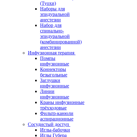
(Туохи)
Наборы для
эпидуральной
анестезии
Набор для
спинально-
эпидуральной
(комбинированной)
анестезии
Инфузионная терапия
Помпы
инфузионные
Коннекторы
безыгольные
Заглушки
инфузионные
Линии
инфузионные
Краны инфузионные
трёхходовые
Фильтр-канюли
аспирационные
Сосудистый доступ
Иглы-бабочки
Иглы Губера