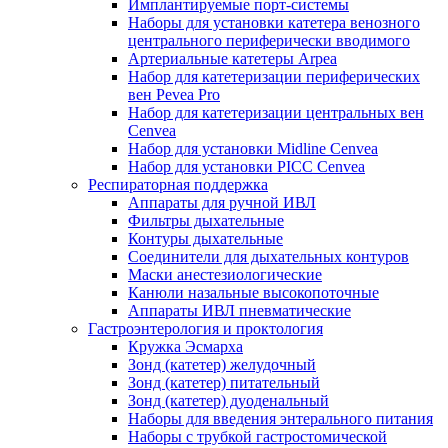
Имплантируемые порт‑системы
Наборы для установки катетера венозного
центрального периферически вводимого
Артериальные катетеры Arpea
Набор для катетеризации периферических
вен Pevea Pro
Набор для катетеризации центральных вен
Cenvea
Набор для установки Midline Cenvea
Набор для установки PICC Cenvea
Респираторная поддержка
Аппараты для ручной ИВЛ
Фильтры дыхательные
Контуры дыхательные
Соединители для дыхательных контуров
Маски анестезиологические
Канюли назальные высокопоточные
Аппараты ИВЛ пневматические
Гастроэнтерология и проктология
Кружка Эсмарха
Зонд (катетер) желудочный
Зонд (катетер) питательный
Зонд (катетер) дуоденальный
Наборы для введения энтерального питания
Наборы с трубкой гастростомической