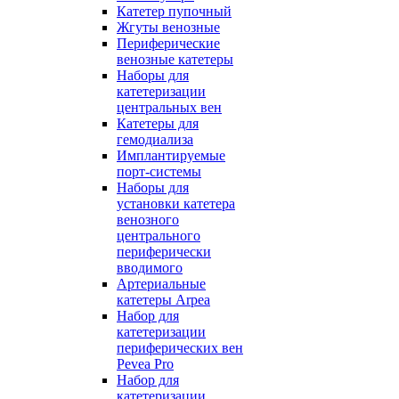
Катетер пупочный
Жгуты венозные
Периферические
венозные катетеры
Наборы для
катетеризации
центральных вен
Катетеры для
гемодиализа
Имплантируемые
порт‑системы
Наборы для
установки катетера
венозного
центрального
периферически
вводимого
Артериальные
катетеры Arpea
Набор для
катетеризации
периферических вен
Pevea Pro
Набор для
катетеризации