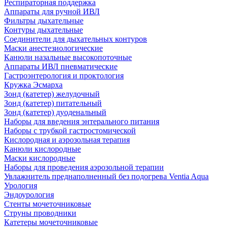
Респираторная поддержка
Аппараты для ручной ИВЛ
Фильтры дыхательные
Контуры дыхательные
Соединители для дыхательных контуров
Маски анестезиологические
Канюли назальные высокопоточные
Аппараты ИВЛ пневматические
Гастроэнтерология и проктология
Кружка Эсмарха
Зонд (катетер) желудочный
Зонд (катетер) питательный
Зонд (катетер) дуоденальный
Наборы для введения энтерального питания
Наборы с трубкой гастростомической
Кислородная и аэрозольная терапия
Канюли кислородные
Маски кислородные
Наборы для проведения аэрозольной терапии
Увлажнитель преднаполненный без подогрева Ventia Aqua
Урология
Эндоурология
Стенты мочеточниковые
Струны проводники
Катетеры мочеточниковые