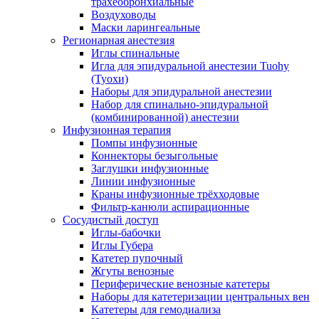
трахеобронхиальные
Воздуховоды
Маски ларингеальные
Регионарная анестезия
Иглы спинальные
Игла для эпидуральной анестезии Tuohy
(Туохи)
Наборы для эпидуральной анестезии
Набор для спинально-эпидуральной
(комбинированной) анестезии
Инфузионная терапия
Помпы инфузионные
Коннекторы безыгольные
Заглушки инфузионные
Линии инфузионные
Краны инфузионные трёхходовые
Фильтр-канюли аспирационные
Сосудистый доступ
Иглы-бабочки
Иглы Губера
Катетер пупочный
Жгуты венозные
Периферические венозные катетеры
Наборы для катетеризации центральных вен
Катетеры для гемодиализа