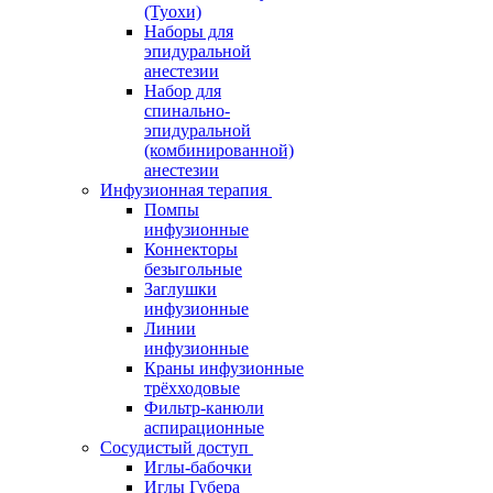
(Туохи)
Наборы для
эпидуральной
анестезии
Набор для
спинально-
эпидуральной
(комбинированной)
анестезии
Инфузионная терапия
Помпы
инфузионные
Коннекторы
безыгольные
Заглушки
инфузионные
Линии
инфузионные
Краны инфузионные
трёхходовые
Фильтр-канюли
аспирационные
Сосудистый доступ
Иглы-бабочки
Иглы Губера