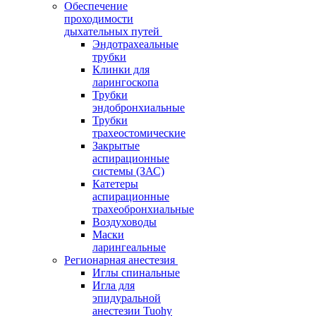
Обеспечение
проходимости
дыхательных путей
Эндотрахеальные
трубки
Клинки для
ларингоскопа
Трубки
эндобронхиальные
Трубки
трахеостомические
Закрытые
аспирационные
системы (ЗАС)
Катетеры
аспирационные
трахеобронхиальные
Воздуховоды
Маски
ларингеальные
Регионарная анестезия
Иглы спинальные
Игла для
эпидуральной
анестезии Tuohy