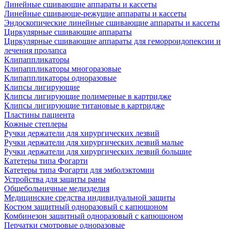
Линейные сшивающие аппараты и кассеты
Линейные сшивающе-режущие аппараты и кассеты
Эндоскопические линейные сшивающие аппараты и кассеты
Циркулярные сшивающие аппараты
Циркулярные сшивающие аппараты для геморроидопексии и
лечения пролапса
Клипаппликаторы
Клипаппликаторы многоразовые
Клипаппликаторы одноразовые
Клипсы лигирующие
Клипсы лигирующие полимерные в картридже
Клипсы лигирующие титановые в картридже
Пластины пациента
Кожные степлеры
Ручки держатели для хирургических лезвий
Ручки держатели для хирургических лезвий малые
Ручки держатели для хирургических лезвий большие
Катетеры типа Фогарти
Катетеры типа Фогарти для эмболэктомии
Устройства для защиты раны
Общебольничные медизделия
Медицинские средства индивидуальной защиты
Костюм защитный одноразовый с капюшоном
Комбинезон защитный одноразовый с капюшоном
Перчатки смотровые одноразовые