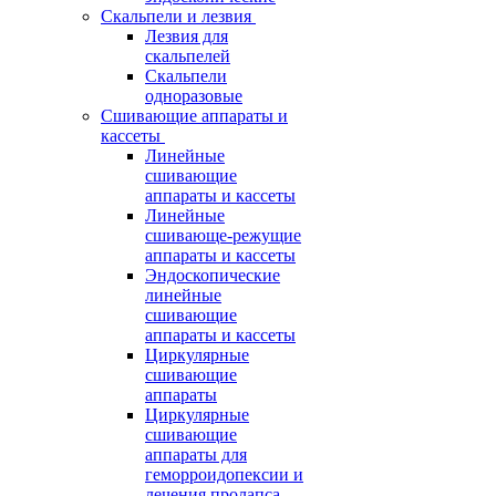
Скальпели и лезвия
Лезвия для
скальпелей
Скальпели
одноразовые
Сшивающие аппараты и
кассеты
Линейные
сшивающие
аппараты и кассеты
Линейные
сшивающе-режущие
аппараты и кассеты
Эндоскопические
линейные
сшивающие
аппараты и кассеты
Циркулярные
сшивающие
аппараты
Циркулярные
сшивающие
аппараты для
геморроидопексии и
лечения пролапса