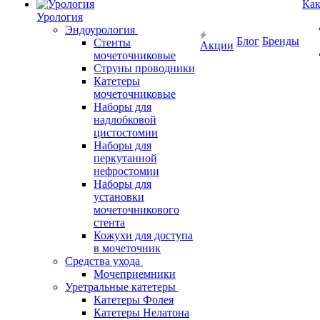
Как
Урология
Эндоурология
Блог
Бренды
Стенты
Акции
мочеточниковые
Струны проводники
Катетеры
мочеточниковые
Наборы для
надлобковой
цистостомии
Наборы для
перкутанной
нефростомии
Наборы для
установки
мочеточникового
стента
Кожухи для доступа
в мочеточник
Средства ухода
Мочеприемники
Уретральные катетеры
Катетеры Фолея
Катетеры Нелатона