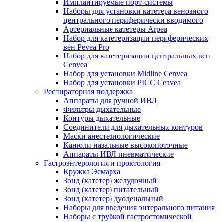
Имплантируемые порт‑системы
Наборы для установки катетера венозного
центрального периферически вводимого
Артериальные катетеры Arpea
Набор для катетеризации периферических
вен Pevea Pro
Набор для катетеризации центральных вен
Cenvea
Набор для установки Midline Cenvea
Набор для установки PICC Cenvea
Респираторная поддержка
Аппараты для ручной ИВЛ
Фильтры дыхательные
Контуры дыхательные
Соединители для дыхательных контуров
Маски анестезиологические
Канюли назальные высокопоточные
Аппараты ИВЛ пневматические
Гастроэнтерология и проктология
Кружка Эсмарха
Зонд (катетер) желудочный
Зонд (катетер) питательный
Зонд (катетер) дуоденальный
Наборы для введения энтерального питания
Наборы с трубкой гастростомической