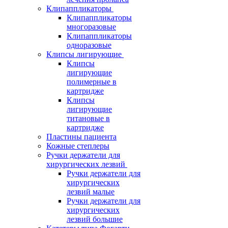
Клипаппликаторы
Клипаппликаторы
многоразовые
Клипаппликаторы
одноразовые
Клипсы лигирующие
Клипсы
лигирующие
полимерные в
картридже
Клипсы
лигирующие
титановые в
картридже
Пластины пациента
Кожные степлеры
Ручки держатели для
хирургических лезвий
Ручки держатели для
хирургических
лезвий малые
Ручки держатели для
хирургических
лезвий большие