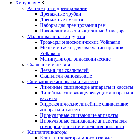
Хирургия
Аспирация и дренирование
Дренажные трубки
Дренажные емкости
Наборы для дренирования ран
Наконечники аспирационные Янкауэра
Малоинвазивная хирургия
Троакары эндоскопические Volkmann
Мешки и сачки для эвакуации органов
Volkmann
Манипуляторы эндоскопические
Скальпели и лезвия
Лезвия для скальпелей
Скальпели одноразовые
Сшивающие аппараты и кассеты
Линейные сшивающие аппараты и кассеты
Линейные сшивающе-режущие аппараты и
кассеты
Эндоскопические линейные сшивающие
аппараты и кассеты
Циркулярные сшивающие аппараты
Циркулярные сшивающие аппараты для
геморроидопексии и лечения пролапса
Клипаппликаторы
Клипаппликаторы многоразовые