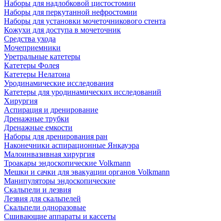
Наборы для надлобковой цистостомии
Наборы для перкутанной нефростомии
Наборы для установки мочеточникового стента
Кожухи для доступа в мочеточник
Средства ухода
Мочеприемники
Уретральные катетеры
Катетеры Фолея
Катетеры Нелатона
Уродинамические исследования
Катетеры для уродинамических исследований
Хирургия
Аспирация и дренирование
Дренажные трубки
Дренажные емкости
Наборы для дренирования ран
Наконечники аспирационные Янкауэра
Малоинвазивная хирургия
Троакары эндоскопические Volkmann
Мешки и сачки для эвакуации органов Volkmann
Манипуляторы эндоскопические
Скальпели и лезвия
Лезвия для скальпелей
Скальпели одноразовые
Сшивающие аппараты и кассеты