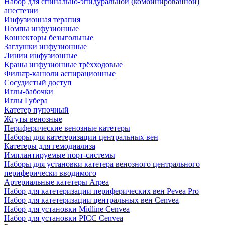
Набор для спинально-эпидуральной (комбинированной)
анестезии
Инфузионная терапия
Помпы инфузионные
Коннекторы безыгольные
Заглушки инфузионные
Линии инфузионные
Краны инфузионные трёхходовые
Фильтр-канюли аспирационные
Сосудистый доступ
Иглы-бабочки
Иглы Губера
Катетер пупочный
Жгуты венозные
Периферические венозные катетеры
Наборы для катетеризации центральных вен
Катетеры для гемодиализа
Имплантируемые порт‑системы
Наборы для установки катетера венозного центрального
периферически вводимого
Артериальные катетеры Arpea
Набор для катетеризации периферических вен Pevea Pro
Набор для катетеризации центральных вен Cenvea
Набор для установки Midline Cenvea
Набор для установки PICC Cenvea