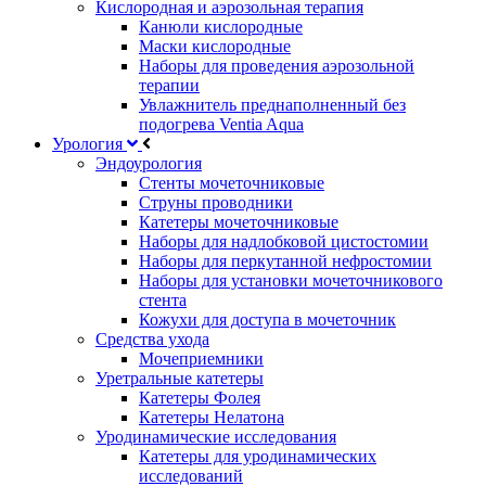
Кислородная и аэрозольная терапия
Канюли кислородные
Маски кислородные
Наборы для проведения аэрозольной
терапии
Увлажнитель преднаполненный без
подогрева Ventia Aqua
Урология
Эндоурология
Стенты мочеточниковые
Струны проводники
Катетеры мочеточниковые
Наборы для надлобковой цистостомии
Наборы для перкутанной нефростомии
Наборы для установки мочеточникового
стента
Кожухи для доступа в мочеточник
Средства ухода
Мочеприемники
Уретральные катетеры
Катетеры Фолея
Катетеры Нелатона
Уродинамические исследования
Катетеры для уродинамических
исследований