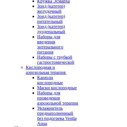
Кружка Эсмарха
Зонд (катетер)
желудочный
Зонд (катетер)
питательный
Зонд (катетер)
дуоденальный
Наборы для
введения
энтерального
питания
Наборы с трубкой
гастростомической
Кислородная и
аэрозольная терапия
Канюли
кислородные
Маски кислородные
Наборы для
проведения
аэрозольной терапии
Увлажнитель
преднаполненный
без подогрева Ventia
Aqua