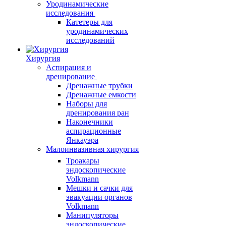
Уродинамические
исследования
Катетеры для
уродинамических
исследований
Хирургия
Аспирация и
дренирование
Дренажные трубки
Дренажные емкости
Наборы для
дренирования ран
Наконечники
аспирационные
Янкауэра
Малоинвазивная хирургия
Троакары
эндоскопические
Volkmann
Мешки и сачки для
эвакуации органов
Volkmann
Манипуляторы
эндоскопические