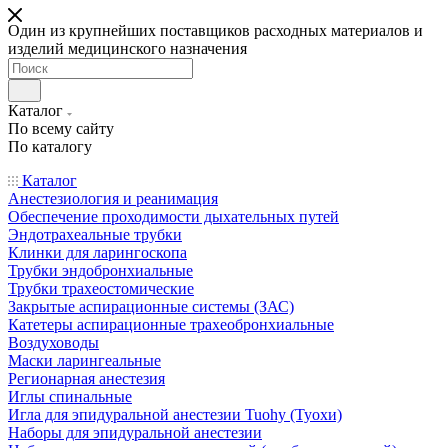
Один из крупнейших поставщиков расходных материалов и
изделий медицинского назначения
Каталог
По всему сайту
По каталогу
Каталог
Анестезиология и реанимация
Обеспечение проходимости дыхательных путей
Эндотрахеальные трубки
Клинки для ларингоскопа
Трубки эндобронхиальные
Трубки трахеостомические
Закрытые аспирационные системы (ЗАС)
Катетеры аспирационные трахеобронхиальные
Воздуховоды
Маски ларингеальные
Регионарная анестезия
Иглы спинальные
Игла для эпидуральной анестезии Tuohy (Туохи)
Наборы для эпидуральной анестезии