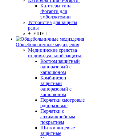
Катетеры типа Фогарти
Катетеры типа
Фогарти для
эмболэктомии
Устройства для защиты
раны
+ ЕЩЕ 1
Общебольничные медизделия
Медицинские средства
индивидуальной защиты
Костюм защитный
одноразовый с
капюшоном
Комбинезон
защитный
одноразовый с
капюшоном
Перчатки смотровые
одноразовые
Перчатки с
антимикробным
покрытием
Щитки лицевые
защитные