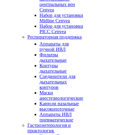
центральных вен
Cenvea
Набор для установки
Midline Cenvea
Набор для установки
PICC Cenvea
Респираторная поддержка
Аппараты для
ручной ИВЛ
Фильтры
дыхательные
Контуры
дыхательные
Соединители для
дыхательных
контуров
Маски
анестезиологические
Канюли назальные
высокопоточные
Аппараты ИВЛ
пневматические
Гастроэнтерология и
проктология