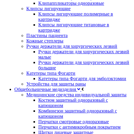
Клипаппликаторы одноразовые
Клипсы лигирующие
Клипсы лигирующие полимерные в
картридже
Клипсы лигирующие титановые в
картридже
Пластины пациента
Кожные степлеры
Ручки держатели для хирургических лезвий
Ручки держатели для хирургических лезвий
малые
Ручки держатели для хирургических лезвий
большие
Катетеры типа Фогарти
Катетеры типа Фогарти для эмболэктомии
Устройства для защиты раны
Общебольничные медизделия
Медицинские средства индивидуальной защиты
Костюм защитный одноразовый с
капюшоном
Комбинезон защитный одноразовый с
капюшоном
Перчатки смотровые одноразовые
Перчатки с антимикробным покрытием
Щитки лицевые защитные