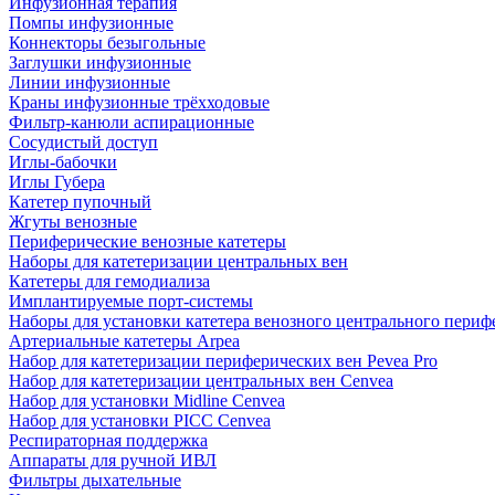
Инфузионная терапия
Помпы инфузионные
Коннекторы безыгольные
Заглушки инфузионные
Линии инфузионные
Краны инфузионные трёхходовые
Фильтр-канюли аспирационные
Сосудистый доступ
Иглы-бабочки
Иглы Губера
Катетер пупочный
Жгуты венозные
Периферические венозные катетеры
Наборы для катетеризации центральных вен
Катетеры для гемодиализа
Имплантируемые порт‑системы
Наборы для установки катетера венозного центрального пери
Артериальные катетеры Arpea
Набор для катетеризации периферических вен Pevea Pro
Набор для катетеризации центральных вен Cenvea
Набор для установки Midline Cenvea
Набор для установки PICC Cenvea
Респираторная поддержка
Аппараты для ручной ИВЛ
Фильтры дыхательные