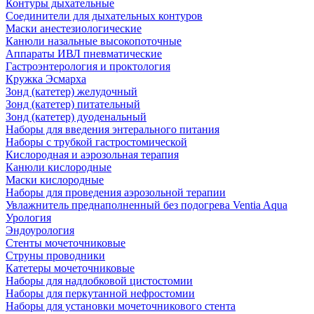
Контуры дыхательные
Соединители для дыхательных контуров
Маски анестезиологические
Канюли назальные высокопоточные
Аппараты ИВЛ пневматические
Гастроэнтерология и проктология
Кружка Эсмарха
Зонд (катетер) желудочный
Зонд (катетер) питательный
Зонд (катетер) дуоденальный
Наборы для введения энтерального питания
Наборы с трубкой гастростомической
Кислородная и аэрозольная терапия
Канюли кислородные
Маски кислородные
Наборы для проведения аэрозольной терапии
Увлажнитель преднаполненный без подогрева Ventia Aqua
Урология
Эндоурология
Стенты мочеточниковые
Струны проводники
Катетеры мочеточниковые
Наборы для надлобковой цистостомии
Наборы для перкутанной нефростомии
Наборы для установки мочеточникового стента