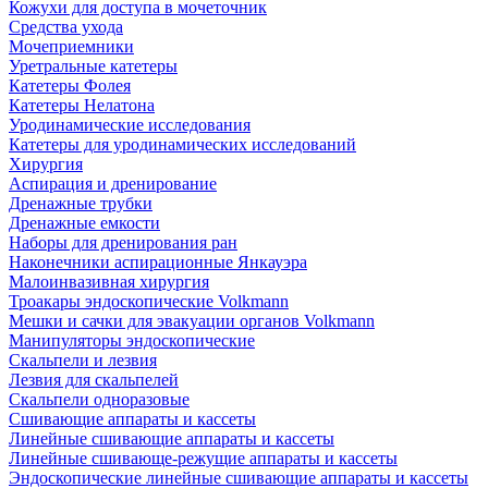
Кожухи для доступа в мочеточник
Средства ухода
Мочеприемники
Уретральные катетеры
Катетеры Фолея
Катетеры Нелатона
Уродинамические исследования
Катетеры для уродинамических исследований
Хирургия
Аспирация и дренирование
Дренажные трубки
Дренажные емкости
Наборы для дренирования ран
Наконечники аспирационные Янкауэра
Малоинвазивная хирургия
Троакары эндоскопические Volkmann
Мешки и сачки для эвакуации органов Volkmann
Манипуляторы эндоскопические
Скальпели и лезвия
Лезвия для скальпелей
Скальпели одноразовые
Сшивающие аппараты и кассеты
Линейные сшивающие аппараты и кассеты
Линейные сшивающе-режущие аппараты и кассеты
Эндоскопические линейные сшивающие аппараты и кассеты