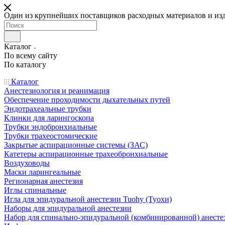
Один из крупнейших поставщиков расходных материалов и из
Каталог
По всему сайту
По каталогу
Каталог
Анестезиология и реанимация
Обеспечение проходимости дыхательных путей
Эндотрахеальные трубки
Клинки для ларингоскопа
Трубки эндобронхиальные
Трубки трахеостомические
Закрытые аспирационные системы (ЗАС)
Катетеры аспирационные трахеобронхиальные
Воздуховоды
Маски ларингеальные
Регионарная анестезия
Иглы спинальные
Игла для эпидуральной анестезии Tuohy (Туохи)
Наборы для эпидуральной анестезии
Набор для спинально-эпидуральной (комбинированной) анесте