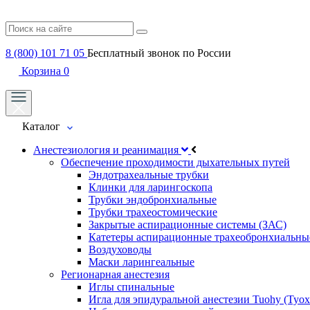
8 (800) 101 71 05
Бесплатный звонок по России
Корзина
0
Каталог
Анестезиология и реанимация
Обеспечение проходимости дыхательных путей
Эндотрахеальные трубки
Клинки для ларингоскопа
Трубки эндобронхиальные
Трубки трахеостомические
Закрытые аспирационные системы (ЗАС)
Катетеры аспирационные трахеобронхиальны
Воздуховоды
Маски ларингеальные
Регионарная анестезия
Иглы спинальные
Игла для эпидуральной анестезии Tuohy (Туох