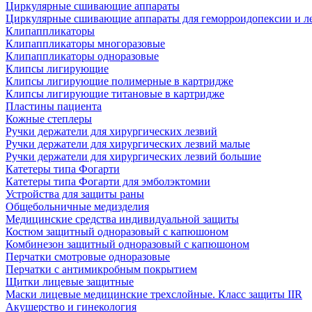
Циркулярные сшивающие аппараты
Циркулярные сшивающие аппараты для геморроидопексии и ле
Клипаппликаторы
Клипаппликаторы многоразовые
Клипаппликаторы одноразовые
Клипсы лигирующие
Клипсы лигирующие полимерные в картридже
Клипсы лигирующие титановые в картридже
Пластины пациента
Кожные степлеры
Ручки держатели для хирургических лезвий
Ручки держатели для хирургических лезвий малые
Ручки держатели для хирургических лезвий большие
Катетеры типа Фогарти
Катетеры типа Фогарти для эмболэктомии
Устройства для защиты раны
Общебольничные медизделия
Медицинские средства индивидуальной защиты
Костюм защитный одноразовый с капюшоном
Комбинезон защитный одноразовый с капюшоном
Перчатки смотровые одноразовые
Перчатки с антимикробным покрытием
Щитки лицевые защитные
Маски лицевые медицинские трехслойные. Класс защиты IIR
Акушерство и гинекология