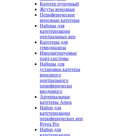
Катетер пупочный
Жгуты венозные
Периферические
венозные катетеры
Наборы для
катетеризации
центральных вен
Катетеры для
гемодиализа
Имплантируемые
порт‑системы
Наборы для
установки катетера
венозного
центрального
периферически
вводимого
Артериальные
катетеры Arpea
Набор для
катетеризации
периферических вен
Pevea Pro
Набор для
катетеризации