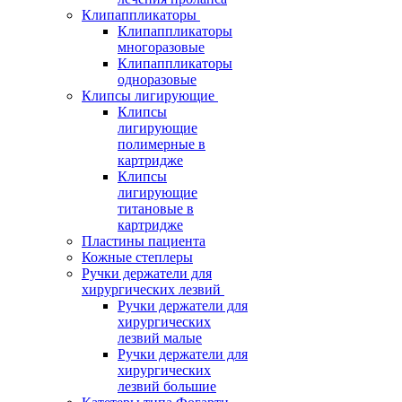
Клипаппликаторы
Клипаппликаторы
многоразовые
Клипаппликаторы
одноразовые
Клипсы лигирующие
Клипсы
лигирующие
полимерные в
картридже
Клипсы
лигирующие
титановые в
картридже
Пластины пациента
Кожные степлеры
Ручки держатели для
хирургических лезвий
Ручки держатели для
хирургических
лезвий малые
Ручки держатели для
хирургических
лезвий большие