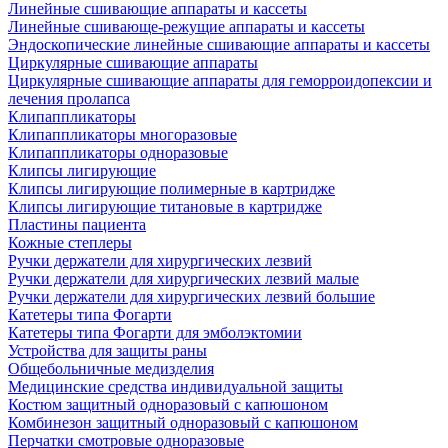
Линейные сшивающие аппараты и кассеты
Линейные сшивающе-режущие аппараты и кассеты
Эндоскопические линейные сшивающие аппараты и кассеты
Циркулярные сшивающие аппараты
Циркулярные сшивающие аппараты для геморроидопексии и
лечения пролапса
Клипаппликаторы
Клипаппликаторы многоразовые
Клипаппликаторы одноразовые
Клипсы лигирующие
Клипсы лигирующие полимерные в картридже
Клипсы лигирующие титановые в картридже
Пластины пациента
Кожные степлеры
Ручки держатели для хирургических лезвий
Ручки держатели для хирургических лезвий малые
Ручки держатели для хирургических лезвий большие
Катетеры типа Фогарти
Катетеры типа Фогарти для эмболэктомии
Устройства для защиты раны
Общебольничные медизделия
Медицинские средства индивидуальной защиты
Костюм защитный одноразовый с капюшоном
Комбинезон защитный одноразовый с капюшоном
Перчатки смотровые одноразовые