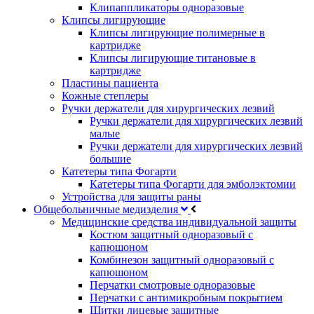
Клипаппликаторы одноразовые
Клипсы лигирующие
Клипсы лигирующие полимерные в
картридже
Клипсы лигирующие титановые в
картридже
Пластины пациента
Кожные степлеры
Ручки держатели для хирургических лезвий
Ручки держатели для хирургических лезвий
малые
Ручки держатели для хирургических лезвий
большие
Катетеры типа Фогарти
Катетеры типа Фогарти для эмболэктомии
Устройства для защиты раны
Общебольничные медизделия
Медицинские средства индивидуальной защиты
Костюм защитный одноразовый с
капюшоном
Комбинезон защитный одноразовый с
капюшоном
Перчатки смотровые одноразовые
Перчатки с антимикробным покрытием
Щитки лицевые защитные