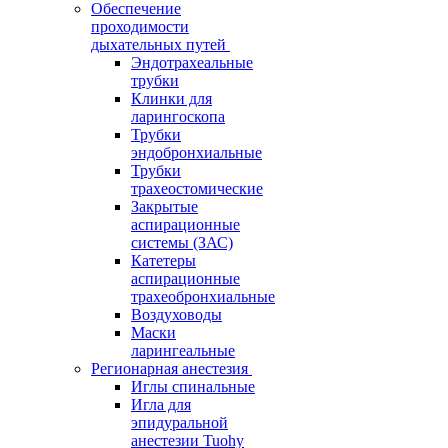
Обеспечение
проходимости
дыхательных путей
Эндотрахеальные
трубки
Клинки для
ларингоскопа
Трубки
эндобронхиальные
Трубки
трахеостомические
Закрытые
аспирационные
системы (ЗАС)
Катетеры
аспирационные
трахеобронхиальные
Воздуховоды
Маски
ларингеальные
Регионарная анестезия
Иглы спинальные
Игла для
эпидуральной
анестезии Tuohy