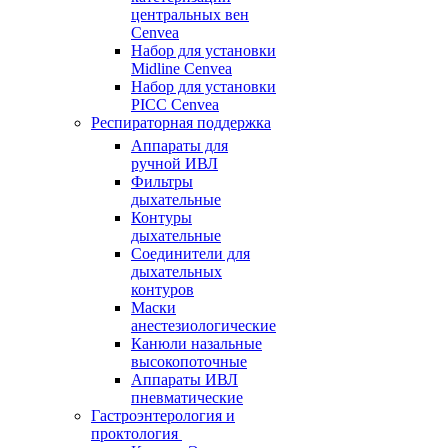
центральных вен
Cenvea
Набор для установки
Midline Cenvea
Набор для установки
PICC Cenvea
Респираторная поддержка
Аппараты для
ручной ИВЛ
Фильтры
дыхательные
Контуры
дыхательные
Соединители для
дыхательных
контуров
Маски
анестезиологические
Канюли назальные
высокопоточные
Аппараты ИВЛ
пневматические
Гастроэнтерология и
проктология