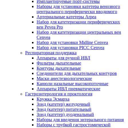
Имплантируемые порт‑системы
Наборы для установки катетера венозного
центрального периферически вводимого
Артериальные катетеры Arpea
Набор для катетеризации периферических
вен Pevea Pro
Набор для катетеризации центральных вен
Cenvea
Набор для установки Midline Cenvea
Набор для установки PICC Cenvea
Респираторная поддержка
Аппараты для ручной ИВЛ
Фильтры дыхательные
Контуры дыхательные
Соединители для дыхательных контуров
Маски анестезиологические
Канюли назальные высокопоточные
Аппараты ИВЛ пневматические
Гастроэнтерология и проктология
Кружка Эсмарха
Зонд (катетер) желудочный
Зонд (катетер) питательный
Зонд (катетер) дуоденальный
Наборы для введения энтерального питания
Наборы с трубкой гастростомической