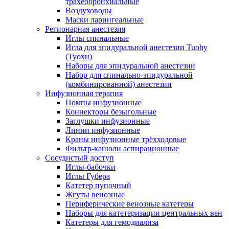
трахеобронхиальные
Воздуховоды
Маски ларингеальные
Регионарная анестезия
Иглы спинальные
Игла для эпидуральной анестезии Tuohy
(Туохи)
Наборы для эпидуральной анестезии
Набор для спинально-эпидуральной
(комбинированной) анестезии
Инфузионная терапия
Помпы инфузионные
Коннекторы безыгольные
Заглушки инфузионные
Линии инфузионные
Краны инфузионные трёхходовые
Фильтр-канюли аспирационные
Сосудистый доступ
Иглы-бабочки
Иглы Губера
Катетер пупочный
Жгуты венозные
Периферические венозные катетеры
Наборы для катетеризации центральных вен
Катетеры для гемодиализа