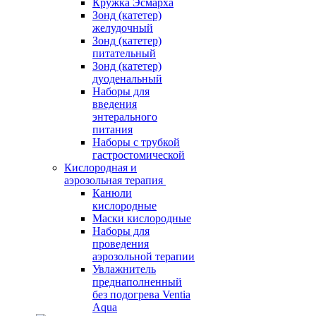
Кружка Эсмарха
Зонд (катетер)
желудочный
Зонд (катетер)
питательный
Зонд (катетер)
дуоденальный
Наборы для
введения
энтерального
питания
Наборы с трубкой
гастростомической
Кислородная и
аэрозольная терапия
Канюли
кислородные
Маски кислородные
Наборы для
проведения
аэрозольной терапии
Увлажнитель
преднаполненный
без подогрева Ventia
Aqua