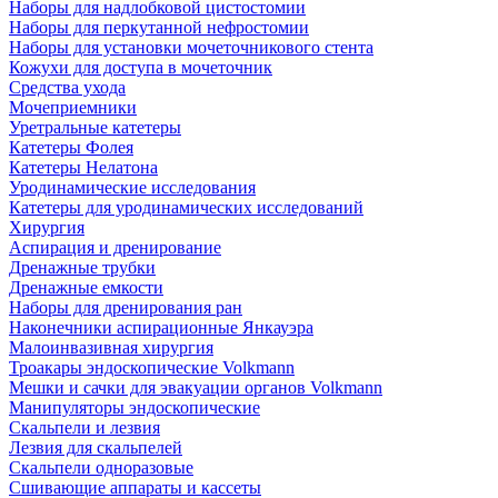
Наборы для надлобковой цистостомии
Наборы для перкутанной нефростомии
Наборы для установки мочеточникового стента
Кожухи для доступа в мочеточник
Средства ухода
Мочеприемники
Уретральные катетеры
Катетеры Фолея
Катетеры Нелатона
Уродинамические исследования
Катетеры для уродинамических исследований
Хирургия
Аспирация и дренирование
Дренажные трубки
Дренажные емкости
Наборы для дренирования ран
Наконечники аспирационные Янкауэра
Малоинвазивная хирургия
Троакары эндоскопические Volkmann
Мешки и сачки для эвакуации органов Volkmann
Манипуляторы эндоскопические
Скальпели и лезвия
Лезвия для скальпелей
Скальпели одноразовые
Сшивающие аппараты и кассеты