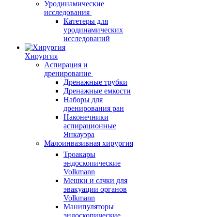
Уродинамические
исследования
Катетеры для
уродинамических
исследований
Хирургия
Аспирация и
дренирование
Дренажные трубки
Дренажные емкости
Наборы для
дренирования ран
Наконечники
аспирационные
Янкауэра
Малоинвазивная хирургия
Троакары
эндоскопические
Volkmann
Мешки и сачки для
эвакуации органов
Volkmann
Манипуляторы
эндоскопические