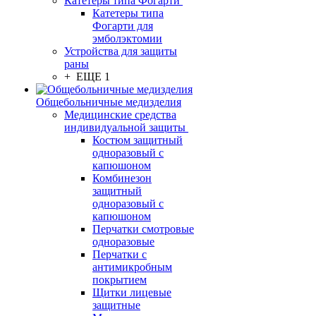
Катетеры типа Фогарти
Катетеры типа
Фогарти для
эмболэктомии
Устройства для защиты
раны
+ ЕЩЕ 1
Общебольничные медизделия
Медицинские средства
индивидуальной защиты
Костюм защитный
одноразовый с
капюшоном
Комбинезон
защитный
одноразовый с
капюшоном
Перчатки смотровые
одноразовые
Перчатки с
антимикробным
покрытием
Щитки лицевые
защитные