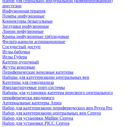
Набор для спинально-эпидуральной (комбинированной)
анестезии
Инфузионная терапия
Помпы инфузионные
Коннекторы безыгольные
Заглушки инфузионные
Линии инфузионные
Краны инфузионные трёхходовые
Фильтр-канюли аспирационные
Сосудистый доступ
Иглы-бабочки
Иглы Губера
Катетер пупочный
Жгуты венозные
Периферические венозные катетеры
Наборы для катетеризации центральных вен
Катетеры для гемодиализа
Имплантируемые порт‑системы
Наборы для установки катетера венозного центрального
периферически вводимого
Артериальные катетеры Arpea
Набор для катетеризации периферических вен Pevea Pro
Набор для катетеризации центральных вен Cenvea
Набор для установки Midline Cenvea
Набор для установки PICC Cenvea