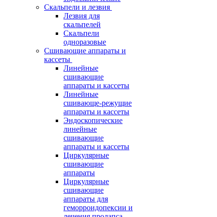
Скальпели и лезвия
Лезвия для
скальпелей
Скальпели
одноразовые
Сшивающие аппараты и
кассеты
Линейные
сшивающие
аппараты и кассеты
Линейные
сшивающе-режущие
аппараты и кассеты
Эндоскопические
линейные
сшивающие
аппараты и кассеты
Циркулярные
сшивающие
аппараты
Циркулярные
сшивающие
аппараты для
геморроидопексии и
лечения пролапса