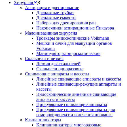
Хирургия
Аспирация и дренирование
Дренажные трубки
Дренажные емкости
Наборы для дренирования ран
Наконечники аспирационные Янкауэра
Малоинвазивная хирургия
Троакары эндоскопические Volkmann
Мешки и сачки для эвакуации органов
Volkmann
Манипуляторы эндоскопические
Скальпели и лезвия
Лезвия для скальпелей
Скальпели одноразовые
Сшивающие аппараты и кассеты
Линейные сшивающие аппараты и кассеты
Линейные сшивающе-режущие аппараты и
кассеты
Эндоскопические линейные сшивающие
аппараты и кассеты
Циркулярные сшивающие аппараты
Циркулярные сшивающие аппараты для
геморроидопексии и лечения пролапса
Клипаппликаторы
Клипаппликаторы многоразовые