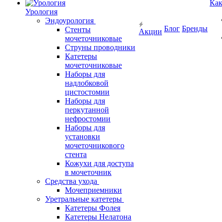
Как
Урология
Эндоурология
Блог
Бренды
Стенты
Акции
мочеточниковые
Струны проводники
Катетеры
мочеточниковые
Наборы для
надлобковой
цистостомии
Наборы для
перкутанной
нефростомии
Наборы для
установки
мочеточникового
стента
Кожухи для доступа
в мочеточник
Средства ухода
Мочеприемники
Уретральные катетеры
Катетеры Фолея
Катетеры Нелатона