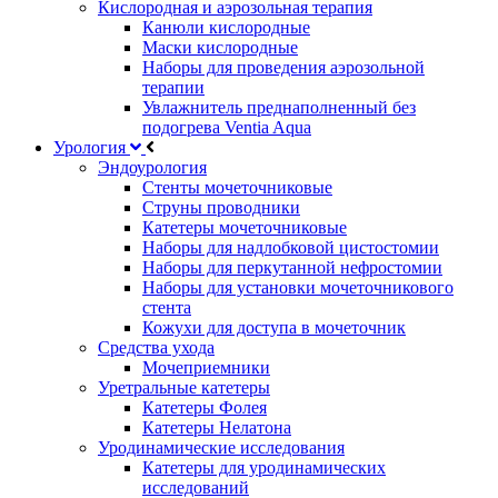
Кислородная и аэрозольная терапия
Канюли кислородные
Маски кислородные
Наборы для проведения аэрозольной
терапии
Увлажнитель преднаполненный без
подогрева Ventia Aqua
Урология
Эндоурология
Стенты мочеточниковые
Струны проводники
Катетеры мочеточниковые
Наборы для надлобковой цистостомии
Наборы для перкутанной нефростомии
Наборы для установки мочеточникового
стента
Кожухи для доступа в мочеточник
Средства ухода
Мочеприемники
Уретральные катетеры
Катетеры Фолея
Катетеры Нелатона
Уродинамические исследования
Катетеры для уродинамических
исследований