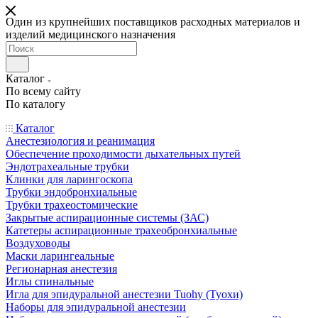
Один из крупнейших поставщиков расходных материалов и
изделий медицинского назначения
Каталог
По всему сайту
По каталогу
Каталог
Анестезиология и реанимация
Обеспечение проходимости дыхательных путей
Эндотрахеальные трубки
Клинки для ларингоскопа
Трубки эндобронхиальные
Трубки трахеостомические
Закрытые аспирационные системы (ЗАС)
Катетеры аспирационные трахеобронхиальные
Воздуховоды
Маски ларингеальные
Регионарная анестезия
Иглы спинальные
Игла для эпидуральной анестезии Tuohy (Туохи)
Наборы для эпидуральной анестезии