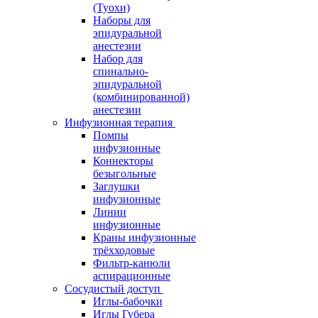
(Туохи)
Наборы для
эпидуральной
анестезии
Набор для
спинально-
эпидуральной
(комбинированной)
анестезии
Инфузионная терапия
Помпы
инфузионные
Коннекторы
безыгольные
Заглушки
инфузионные
Линии
инфузионные
Краны инфузионные
трёхходовые
Фильтр-канюли
аспирационные
Сосудистый доступ
Иглы-бабочки
Иглы Губера