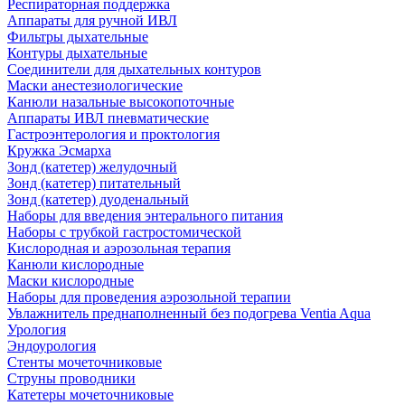
Респираторная поддержка
Аппараты для ручной ИВЛ
Фильтры дыхательные
Контуры дыхательные
Соединители для дыхательных контуров
Маски анестезиологические
Канюли назальные высокопоточные
Аппараты ИВЛ пневматические
Гастроэнтерология и проктология
Кружка Эсмарха
Зонд (катетер) желудочный
Зонд (катетер) питательный
Зонд (катетер) дуоденальный
Наборы для введения энтерального питания
Наборы с трубкой гастростомической
Кислородная и аэрозольная терапия
Канюли кислородные
Маски кислородные
Наборы для проведения аэрозольной терапии
Увлажнитель преднаполненный без подогрева Ventia Aqua
Урология
Эндоурология
Стенты мочеточниковые
Струны проводники
Катетеры мочеточниковые