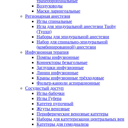
трахеобронхиальные
Воздуховоды
Маски ларингеальные
Регионарная анестезия
Иглы спинальные
Игла для эпидуральной анестезии Tuohy
(Туохи)
Наборы для эпидуральной анестезии
Набор для спинально-эпидуральной
(комбинированной) анестезии
Инфузионная терапия
Помпы инфузионные
Коннекторы безыгольные
Заглушки инфузионные
Линии инфузионные
Краны инфузионные трёхходовые
Фильтр-канюли аспирационные
Сосудистый доступ
Иглы-бабочки
Иглы Губера
Катетер пупочный
Жгуты венозные
Периферические венозные катетеры
Наборы для катетеризации центральных вен
Катетеры для гемодиализа