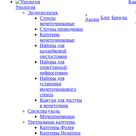
Как
Урология
Эндоурология
Блог
Бренды
Стенты
Акции
мочеточниковые
Струны проводники
Катетеры
мочеточниковые
Наборы для
надлобковой
цистостомии
Наборы для
перкутанной
нефростомии
Наборы для
установки
мочеточникового
стента
Кожухи для доступа
в мочеточник
Средства ухода
Мочеприемники
Уретральные катетеры
Катетеры Фолея
Катетеры Нелатона