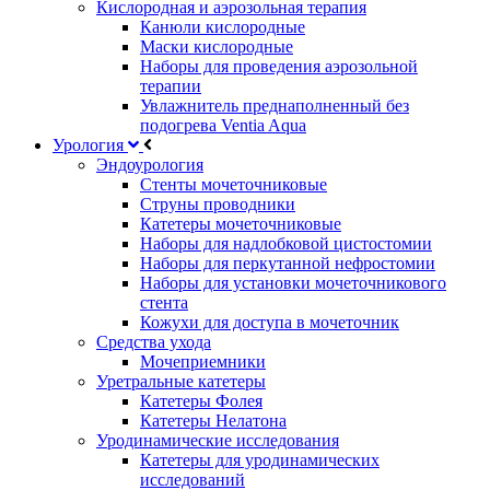
Кислородная и аэрозольная терапия
Канюли кислородные
Маски кислородные
Наборы для проведения аэрозольной
терапии
Увлажнитель преднаполненный без
подогрева Ventia Aqua
Урология
Эндоурология
Стенты мочеточниковые
Струны проводники
Катетеры мочеточниковые
Наборы для надлобковой цистостомии
Наборы для перкутанной нефростомии
Наборы для установки мочеточникового
стента
Кожухи для доступа в мочеточник
Средства ухода
Мочеприемники
Уретральные катетеры
Катетеры Фолея
Катетеры Нелатона
Уродинамические исследования
Катетеры для уродинамических
исследований