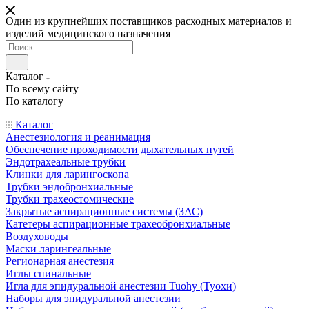
Один из крупнейших поставщиков расходных материалов и
изделий медицинского назначения
Каталог
По всему сайту
По каталогу
Каталог
Анестезиология и реанимация
Обеспечение проходимости дыхательных путей
Эндотрахеальные трубки
Клинки для ларингоскопа
Трубки эндобронхиальные
Трубки трахеостомические
Закрытые аспирационные системы (ЗАС)
Катетеры аспирационные трахеобронхиальные
Воздуховоды
Маски ларингеальные
Регионарная анестезия
Иглы спинальные
Игла для эпидуральной анестезии Tuohy (Туохи)
Наборы для эпидуральной анестезии