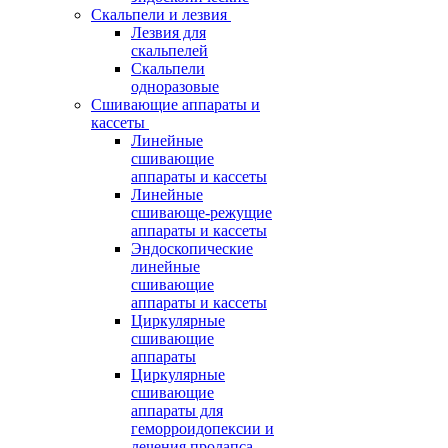
Скальпели и лезвия
Лезвия для
скальпелей
Скальпели
одноразовые
Сшивающие аппараты и
кассеты
Линейные
сшивающие
аппараты и кассеты
Линейные
сшивающе-режущие
аппараты и кассеты
Эндоскопические
линейные
сшивающие
аппараты и кассеты
Циркулярные
сшивающие
аппараты
Циркулярные
сшивающие
аппараты для
геморроидопексии и
лечения пролапса