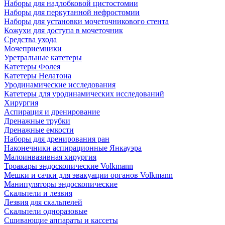
Наборы для надлобковой цистостомии
Наборы для перкутанной нефростомии
Наборы для установки мочеточникового стента
Кожухи для доступа в мочеточник
Средства ухода
Мочеприемники
Уретральные катетеры
Катетеры Фолея
Катетеры Нелатона
Уродинамические исследования
Катетеры для уродинамических исследований
Хирургия
Аспирация и дренирование
Дренажные трубки
Дренажные емкости
Наборы для дренирования ран
Наконечники аспирационные Янкауэра
Малоинвазивная хирургия
Троакары эндоскопические Volkmann
Мешки и сачки для эвакуации органов Volkmann
Манипуляторы эндоскопические
Скальпели и лезвия
Лезвия для скальпелей
Скальпели одноразовые
Сшивающие аппараты и кассеты