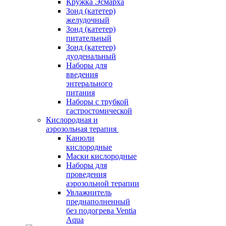
Кружка Эсмарха
Зонд (катетер)
желудочный
Зонд (катетер)
питательный
Зонд (катетер)
дуоденальный
Наборы для
введения
энтерального
питания
Наборы с трубкой
гастростомической
Кислородная и
аэрозольная терапия
Канюли
кислородные
Маски кислородные
Наборы для
проведения
аэрозольной терапии
Увлажнитель
преднаполненный
без подогрева Ventia
Aqua