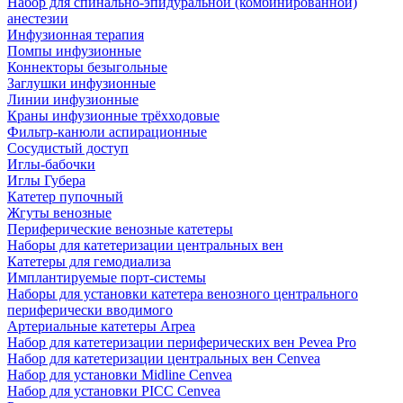
Набор для спинально-эпидуральной (комбинированной)
анестезии
Инфузионная терапия
Помпы инфузионные
Коннекторы безыгольные
Заглушки инфузионные
Линии инфузионные
Краны инфузионные трёхходовые
Фильтр-канюли аспирационные
Сосудистый доступ
Иглы-бабочки
Иглы Губера
Катетер пупочный
Жгуты венозные
Периферические венозные катетеры
Наборы для катетеризации центральных вен
Катетеры для гемодиализа
Имплантируемые порт‑системы
Наборы для установки катетера венозного центрального
периферически вводимого
Артериальные катетеры Arpea
Набор для катетеризации периферических вен Pevea Pro
Набор для катетеризации центральных вен Cenvea
Набор для установки Midline Cenvea
Набор для установки PICC Cenvea