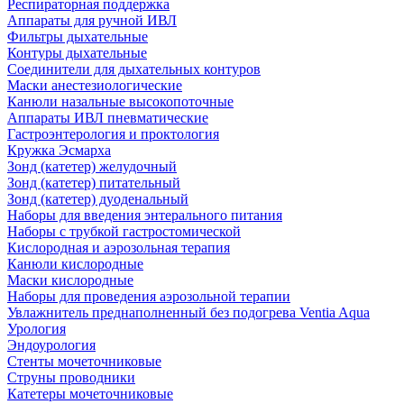
Респираторная поддержка
Аппараты для ручной ИВЛ
Фильтры дыхательные
Контуры дыхательные
Соединители для дыхательных контуров
Маски анестезиологические
Канюли назальные высокопоточные
Аппараты ИВЛ пневматические
Гастроэнтерология и проктология
Кружка Эсмарха
Зонд (катетер) желудочный
Зонд (катетер) питательный
Зонд (катетер) дуоденальный
Наборы для введения энтерального питания
Наборы с трубкой гастростомической
Кислородная и аэрозольная терапия
Канюли кислородные
Маски кислородные
Наборы для проведения аэрозольной терапии
Увлажнитель преднаполненный без подогрева Ventia Aqua
Урология
Эндоурология
Стенты мочеточниковые
Струны проводники
Катетеры мочеточниковые