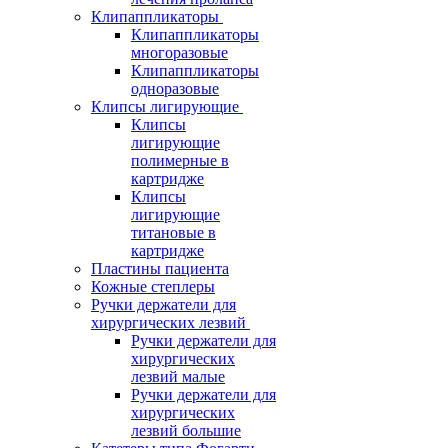
Клипаппликаторы
Клипаппликаторы
многоразовые
Клипаппликаторы
одноразовые
Клипсы лигирующие
Клипсы
лигирующие
полимерные в
картридже
Клипсы
лигирующие
титановые в
картридже
Пластины пациента
Кожные степлеры
Ручки держатели для
хирургических лезвий
Ручки держатели для
хирургических
лезвий малые
Ручки держатели для
хирургических
лезвий большие