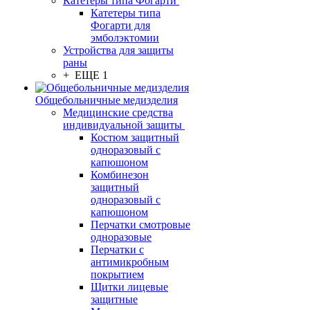
Катетеры типа Фогарти
Катетеры типа
Фогарти для
эмболэктомии
Устройства для защиты
раны
+ ЕЩЕ 1
Общебольничные медизделия
Медицинские средства
индивидуальной защиты
Костюм защитный
одноразовый с
капюшоном
Комбинезон
защитный
одноразовый с
капюшоном
Перчатки смотровые
одноразовые
Перчатки с
антимикробным
покрытием
Щитки лицевые
защитные