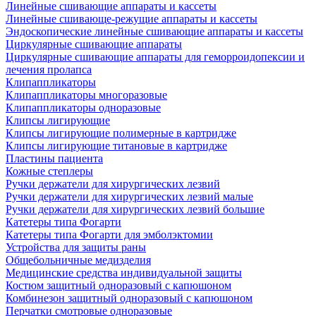
Линейные сшивающие аппараты и кассеты
Линейные сшивающе-режущие аппараты и кассеты
Эндоскопические линейные сшивающие аппараты и кассеты
Циркулярные сшивающие аппараты
Циркулярные сшивающие аппараты для геморроидопексии и
лечения пролапса
Клипаппликаторы
Клипаппликаторы многоразовые
Клипаппликаторы одноразовые
Клипсы лигирующие
Клипсы лигирующие полимерные в картридже
Клипсы лигирующие титановые в картридже
Пластины пациента
Кожные степлеры
Ручки держатели для хирургических лезвий
Ручки держатели для хирургических лезвий малые
Ручки держатели для хирургических лезвий большие
Катетеры типа Фогарти
Катетеры типа Фогарти для эмболэктомии
Устройства для защиты раны
Общебольничные медизделия
Медицинские средства индивидуальной защиты
Костюм защитный одноразовый с капюшоном
Комбинезон защитный одноразовый с капюшоном
Перчатки смотровые одноразовые