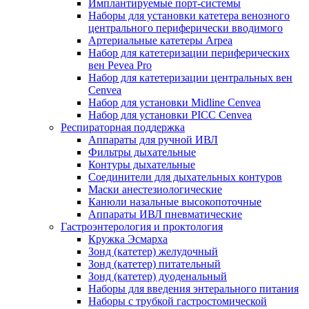
Имплантируемые порт‑системы
Наборы для установки катетера венозного
центрального периферически вводимого
Артериальные катетеры Arpea
Набор для катетеризации периферических
вен Pevea Pro
Набор для катетеризации центральных вен
Cenvea
Набор для установки Midline Cenvea
Набор для установки PICC Cenvea
Респираторная поддержка
Аппараты для ручной ИВЛ
Фильтры дыхательные
Контуры дыхательные
Соединители для дыхательных контуров
Маски анестезиологические
Канюли назальные высокопоточные
Аппараты ИВЛ пневматические
Гастроэнтерология и проктология
Кружка Эсмарха
Зонд (катетер) желудочный
Зонд (катетер) питательный
Зонд (катетер) дуоденальный
Наборы для введения энтерального питания
Наборы с трубкой гастростомической