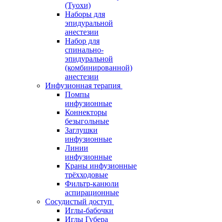
(Туохи)
Наборы для
эпидуральной
анестезии
Набор для
спинально-
эпидуральной
(комбинированной)
анестезии
Инфузионная терапия
Помпы
инфузионные
Коннекторы
безыгольные
Заглушки
инфузионные
Линии
инфузионные
Краны инфузионные
трёхходовые
Фильтр-канюли
аспирационные
Сосудистый доступ
Иглы-бабочки
Иглы Губера