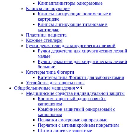
Клипаппликаторы одноразовые
Клипсы лигирующие
Клипсы лигирующие полимерные в
картридже
Клипсы лигирующие титановые в
картридже
Пластины пациента
Кожные степлеры
Ручки держатели для хирургических лезвий
Ручки держатели для хирургических лезвий
малые
Ручки держатели для хирургических лезвий
большие
Катетеры типа Фогарти
Катетеры типа Фогарти для эмболэктомии
Устройства для защиты раны
Общебольничные медизделия
Медицинские средства индивидуальной защиты
Костюм защитный одноразовый с
капюшоном
Комбинезон защитный одноразовый с
капюшоном
Перчатки смотровые одноразовые
Перчатки с антимикробным покрытием
Щитки лицевые защитные