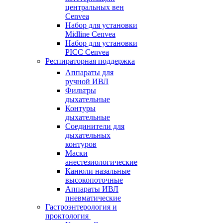
центральных вен
Cenvea
Набор для установки
Midline Cenvea
Набор для установки
PICC Cenvea
Респираторная поддержка
Аппараты для
ручной ИВЛ
Фильтры
дыхательные
Контуры
дыхательные
Соединители для
дыхательных
контуров
Маски
анестезиологические
Канюли назальные
высокопоточные
Аппараты ИВЛ
пневматические
Гастроэнтерология и
проктология