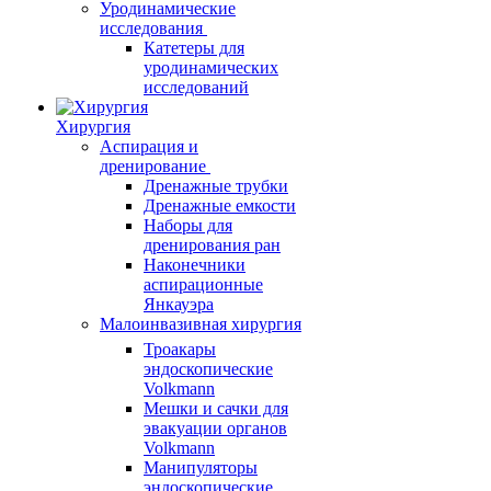
Уродинамические
исследования
Катетеры для
уродинамических
исследований
Хирургия
Аспирация и
дренирование
Дренажные трубки
Дренажные емкости
Наборы для
дренирования ран
Наконечники
аспирационные
Янкауэра
Малоинвазивная хирургия
Троакары
эндоскопические
Volkmann
Мешки и сачки для
эвакуации органов
Volkmann
Манипуляторы
эндоскопические