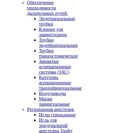
Обеспечение
проходимости
дыхательных путей
Эндотрахеальные
трубки
Клинки для
ларингоскопа
Трубки
эндобронхиальные
Трубки
трахеостомические
Закрытые
аспирационные
системы (ЗАС)
Катетеры
аспирационные
трахеобронхиальные
Воздуховоды
Маски
ларингеальные
Регионарная анестезия
Иглы спинальные
Игла для
эпидуральной
анестезии Tuohy