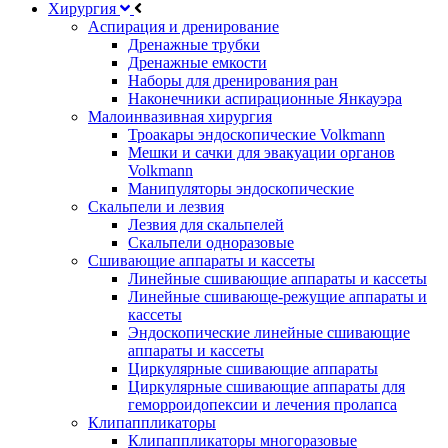
Хирургия
Аспирация и дренирование
Дренажные трубки
Дренажные емкости
Наборы для дренирования ран
Наконечники аспирационные Янкауэра
Малоинвазивная хирургия
Троакары эндоскопические Volkmann
Мешки и сачки для эвакуации органов
Volkmann
Манипуляторы эндоскопические
Скальпели и лезвия
Лезвия для скальпелей
Скальпели одноразовые
Сшивающие аппараты и кассеты
Линейные сшивающие аппараты и кассеты
Линейные сшивающе-режущие аппараты и
кассеты
Эндоскопические линейные сшивающие
аппараты и кассеты
Циркулярные сшивающие аппараты
Циркулярные сшивающие аппараты для
геморроидопексии и лечения пролапса
Клипаппликаторы
Клипаппликаторы многоразовые