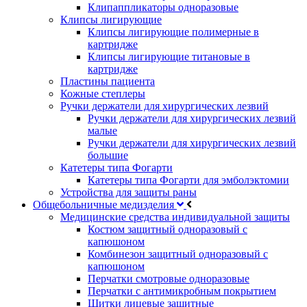
Клипаппликаторы одноразовые
Клипсы лигирующие
Клипсы лигирующие полимерные в
картридже
Клипсы лигирующие титановые в
картридже
Пластины пациента
Кожные степлеры
Ручки держатели для хирургических лезвий
Ручки держатели для хирургических лезвий
малые
Ручки держатели для хирургических лезвий
большие
Катетеры типа Фогарти
Катетеры типа Фогарти для эмболэктомии
Устройства для защиты раны
Общебольничные медизделия
Медицинские средства индивидуальной защиты
Костюм защитный одноразовый с
капюшоном
Комбинезон защитный одноразовый с
капюшоном
Перчатки смотровые одноразовые
Перчатки с антимикробным покрытием
Щитки лицевые защитные