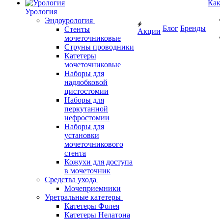
Как
Урология
Эндоурология
Блог
Бренды
Стенты
Акции
мочеточниковые
Струны проводники
Катетеры
мочеточниковые
Наборы для
надлобковой
цистостомии
Наборы для
перкутанной
нефростомии
Наборы для
установки
мочеточникового
стента
Кожухи для доступа
в мочеточник
Средства ухода
Мочеприемники
Уретральные катетеры
Катетеры Фолея
Катетеры Нелатона