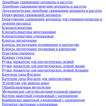
Линейные сшивающие аппараты и кассеты
Линейные сшивающе-режущие аппараты и кассеты
Эндоскопические линейные сшивающие аппараты и кассеты
Циркулярные сшивающие аппараты
Циркулярные сшивающие аппараты для геморроидопексии и
лечения пролапса
Клипаппликаторы
Клипаппликаторы многоразовые
Клипаппликаторы одноразовые
Клипсы лигирующие
Клипсы лигирующие полимерные в картридже
Клипсы лигирующие титановые в картридже
Пластины пациента
Кожные степлеры
Ручки держатели для хирургических лезвий
Ручки держатели для хирургических лезвий малые
Ручки держатели для хирургических лезвий большие
Катетеры типа Фогарти
Катетеры типа Фогарти для эмболэктомии
Устройства для защиты раны
Общебольничные медизделия
Медицинские средства индивидуальной защиты
Костюм защитный одноразовый с капюшоном
Комбинезон защитный одноразовый с капюшоном
Перчатки смотровые одноразовые