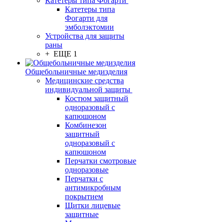
Катетеры типа Фогарти
Катетеры типа
Фогарти для
эмболэктомии
Устройства для защиты
раны
+ ЕЩЕ 1
Общебольничные медизделия
Медицинские средства
индивидуальной защиты
Костюм защитный
одноразовый с
капюшоном
Комбинезон
защитный
одноразовый с
капюшоном
Перчатки смотровые
одноразовые
Перчатки с
антимикробным
покрытием
Щитки лицевые
защитные