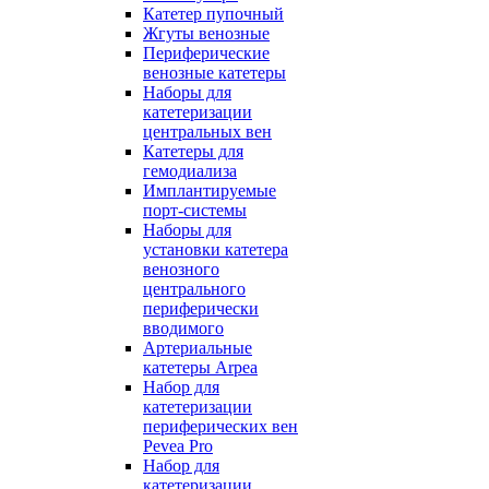
Катетер пупочный
Жгуты венозные
Периферические
венозные катетеры
Наборы для
катетеризации
центральных вен
Катетеры для
гемодиализа
Имплантируемые
порт‑системы
Наборы для
установки катетера
венозного
центрального
периферически
вводимого
Артериальные
катетеры Arpea
Набор для
катетеризации
периферических вен
Pevea Pro
Набор для
катетеризации