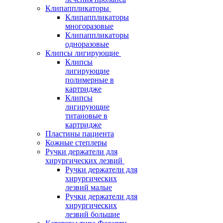
Клипаппликаторы
Клипаппликаторы
многоразовые
Клипаппликаторы
одноразовые
Клипсы лигирующие
Клипсы
лигирующие
полимерные в
картридже
Клипсы
лигирующие
титановые в
картридже
Пластины пациента
Кожные степлеры
Ручки держатели для
хирургических лезвий
Ручки держатели для
хирургических
лезвий малые
Ручки держатели для
хирургических
лезвий большие