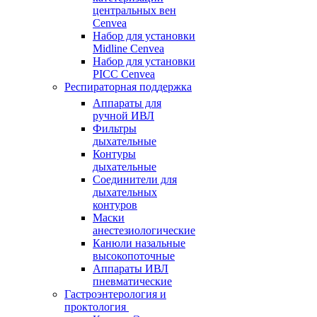
центральных вен
Cenvea
Набор для установки
Midline Cenvea
Набор для установки
PICC Cenvea
Респираторная поддержка
Аппараты для
ручной ИВЛ
Фильтры
дыхательные
Контуры
дыхательные
Соединители для
дыхательных
контуров
Маски
анестезиологические
Канюли назальные
высокопоточные
Аппараты ИВЛ
пневматические
Гастроэнтерология и
проктология