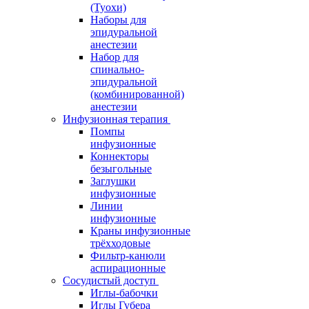
(Туохи)
Наборы для
эпидуральной
анестезии
Набор для
спинально-
эпидуральной
(комбинированной)
анестезии
Инфузионная терапия
Помпы
инфузионные
Коннекторы
безыгольные
Заглушки
инфузионные
Линии
инфузионные
Краны инфузионные
трёхходовые
Фильтр-канюли
аспирационные
Сосудистый доступ
Иглы-бабочки
Иглы Губера