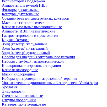
Респираторная поддержка
Аппараты для ручной ИВЛ
Фильтры дыхательные
Контуры дыхательные
Соединители для дыхательных контуров
Маски анестезиологические
Канюли назальные высокопоточные
Аппараты ИВЛ пневматические
Гастроэнтерология и проктология
Кружка Эсмарха
Зонд (катетер) желудочный
Зонд (катетер) питательный
Зонд (катетер) дуоденальный
Наборы для введения энтерального питания
Наборы с трубкой гастростомической
Кислородная и аэрозольная терапия
Канюли кислородные
Маски кислородные
Наборы для проведения аэрозольной терапии
Увлажнитель преднаполненный без подогрева Ventia Aqua
Урология
Эндоурология
Стенты мочеточниковые
Струны проводники
Катетеры мочеточниковые