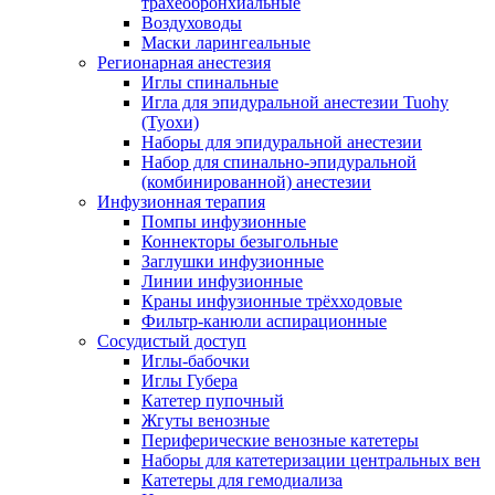
трахеобронхиальные
Воздуховоды
Маски ларингеальные
Регионарная анестезия
Иглы спинальные
Игла для эпидуральной анестезии Tuohy
(Туохи)
Наборы для эпидуральной анестезии
Набор для спинально-эпидуральной
(комбинированной) анестезии
Инфузионная терапия
Помпы инфузионные
Коннекторы безыгольные
Заглушки инфузионные
Линии инфузионные
Краны инфузионные трёхходовые
Фильтр-канюли аспирационные
Сосудистый доступ
Иглы-бабочки
Иглы Губера
Катетер пупочный
Жгуты венозные
Периферические венозные катетеры
Наборы для катетеризации центральных вен
Катетеры для гемодиализа