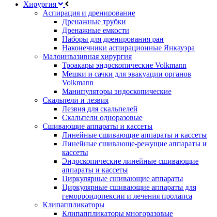
Хирургия
Аспирация и дренирование
Дренажные трубки
Дренажные емкости
Наборы для дренирования ран
Наконечники аспирационные Янкауэра
Малоинвазивная хирургия
Троакары эндоскопические Volkmann
Мешки и сачки для эвакуации органов
Volkmann
Манипуляторы эндоскопические
Скальпели и лезвия
Лезвия для скальпелей
Скальпели одноразовые
Сшивающие аппараты и кассеты
Линейные сшивающие аппараты и кассеты
Линейные сшивающе-режущие аппараты и
кассеты
Эндоскопические линейные сшивающие
аппараты и кассеты
Циркулярные сшивающие аппараты
Циркулярные сшивающие аппараты для
геморроидопексии и лечения пролапса
Клипаппликаторы
Клипаппликаторы многоразовые