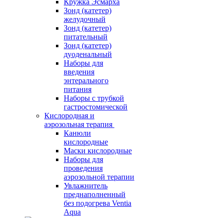
Кружка Эсмарха
Зонд (катетер)
желудочный
Зонд (катетер)
питательный
Зонд (катетер)
дуоденальный
Наборы для
введения
энтерального
питания
Наборы с трубкой
гастростомической
Кислородная и
аэрозольная терапия
Канюли
кислородные
Маски кислородные
Наборы для
проведения
аэрозольной терапии
Увлажнитель
преднаполненный
без подогрева Ventia
Aqua