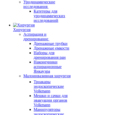
Уродинамические
исследования
Катетеры для
уродинамических
исследований
Хирургия
Аспирация и
дренирование
Дренажные трубки
Дренажные емкости
Наборы для
дренирования ран
Наконечники
аспирационные
Янкауэра
Малоинвазивная хирургия
Троакары
эндоскопические
Volkmann
Мешки и сачки для
эвакуации органов
Volkmann
Манипуляторы
эндоскопические