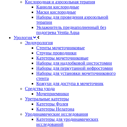
Кислородная и аэрозольная терапия
Канюли кислородные
Маски кислородные
Наборы для проведения аэрозольной
терапии
Увлажнитель преднаполненный без
подогрева Ventia Aqua
Урология
Эндоурология
Стенты мочеточниковые
Струны проводники
Катетеры мочеточниковые
Наборы для надлобковой цистостомии
Наборы для перкутанной нефростомии
Наборы для установки мочеточникового
стента
Кожухи для доступа в мочеточник
Средства ухода
Мочеприемники
Уретральные катетеры
Катетеры Фолея
Катетеры Нелатона
Уродинамические исследования
Катетеры для уродинамических
исследований