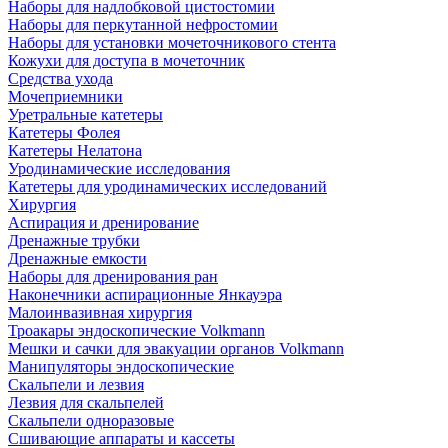
Наборы для надлобковой цистостомии
Наборы для перкутанной нефростомии
Наборы для установки мочеточникового стента
Кожухи для доступа в мочеточник
Средства ухода
Мочеприемники
Уретральные катетеры
Катетеры Фолея
Катетеры Нелатона
Уродинамические исследования
Катетеры для уродинамических исследований
Хирургия
Аспирация и дренирование
Дренажные трубки
Дренажные емкости
Наборы для дренирования ран
Наконечники аспирационные Янкауэра
Малоинвазивная хирургия
Троакары эндоскопические Volkmann
Мешки и сачки для эвакуации органов Volkmann
Манипуляторы эндоскопические
Скальпели и лезвия
Лезвия для скальпелей
Скальпели одноразовые
Сшивающие аппараты и кассеты