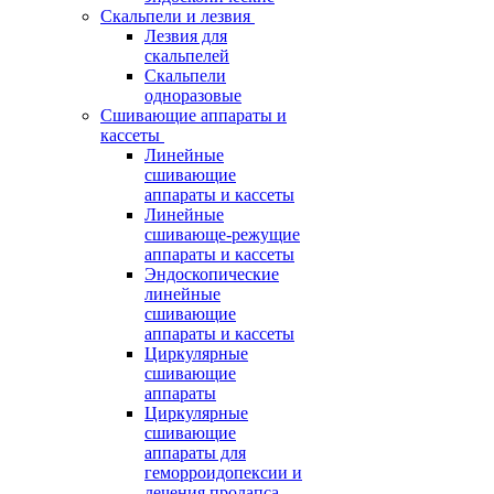
Скальпели и лезвия
Лезвия для
скальпелей
Скальпели
одноразовые
Сшивающие аппараты и
кассеты
Линейные
сшивающие
аппараты и кассеты
Линейные
сшивающе-режущие
аппараты и кассеты
Эндоскопические
линейные
сшивающие
аппараты и кассеты
Циркулярные
сшивающие
аппараты
Циркулярные
сшивающие
аппараты для
геморроидопексии и
лечения пролапса