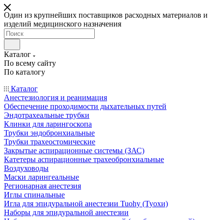
Один из крупнейших поставщиков расходных материалов и
изделий медицинского назначения
Каталог
По всему сайту
По каталогу
Каталог
Анестезиология и реанимация
Обеспечение проходимости дыхательных путей
Эндотрахеальные трубки
Клинки для ларингоскопа
Трубки эндобронхиальные
Трубки трахеостомические
Закрытые аспирационные системы (ЗАС)
Катетеры аспирационные трахеобронхиальные
Воздуховоды
Маски ларингеальные
Регионарная анестезия
Иглы спинальные
Игла для эпидуральной анестезии Tuohy (Туохи)
Наборы для эпидуральной анестезии