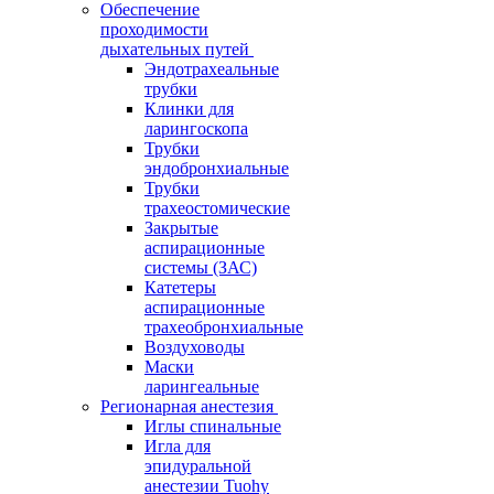
Обеспечение
проходимости
дыхательных путей
Эндотрахеальные
трубки
Клинки для
ларингоскопа
Трубки
эндобронхиальные
Трубки
трахеостомические
Закрытые
аспирационные
системы (ЗАС)
Катетеры
аспирационные
трахеобронхиальные
Воздуховоды
Маски
ларингеальные
Регионарная анестезия
Иглы спинальные
Игла для
эпидуральной
анестезии Tuohy