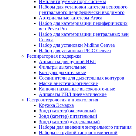
Имплантируемые порт‑системы
Наборы для установки катетера венозного
центрального периферически вводимого
Артериальные катетеры Arpea
Набор для катетеризации периферических
вен Pevea Pro
Набор для катетеризации центральных вен
Cenvea
Набор для установки Midline Cenvea
Набор для установки PICC Cenvea
Респираторная поддержка
Аппараты для ручной ИВЛ
Фильтры дыхательные
Контуры дыхательные
Соединители для дыхательных контуров
Маски анестезиологические
Канюли назальные высокопоточные
Аппараты ИВЛ пневматические
Гастроэнтерология и проктология
Кружка Эсмарха
Зонд (катетер) желудочный
Зонд (катетер) питательный
Зонд (катетер) дуоденальный
Наборы для введения энтерального питания
Наборы с трубкой гастростомической