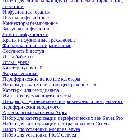
Набор для спинально-эпидуральной (комбинированной)
анестезии
Инфузионная терапия
Помпы инфузионные
Коннекторы безыгольные
Заглушки инфузионные
Линии инфузионные
Краны инфузионные трёхходовые
Фильтр-канюли аспирационные
Сосудистый доступ
Иглы-бабочки
Иглы Губера
Катетер пупочный
Жгуты венозные
Периферические венозные катетеры
Наборы для катетеризации центральных вен
Катетеры для гемодиализа
Имплантируемые порт‑системы
Наборы для установки катетера венозного центрального
периферически вводимого
Артериальные катетеры Arpea
Набор для катетеризации периферических вен Pevea Pro
Набор для катетеризации центральных вен Cenvea
Набор для установки Midline Cenvea
Набор для установки PICC Cenvea