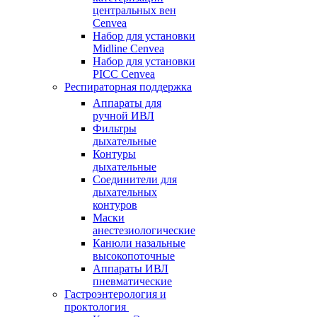
центральных вен
Cenvea
Набор для установки
Midline Cenvea
Набор для установки
PICC Cenvea
Респираторная поддержка
Аппараты для
ручной ИВЛ
Фильтры
дыхательные
Контуры
дыхательные
Соединители для
дыхательных
контуров
Маски
анестезиологические
Канюли назальные
высокопоточные
Аппараты ИВЛ
пневматические
Гастроэнтерология и
проктология