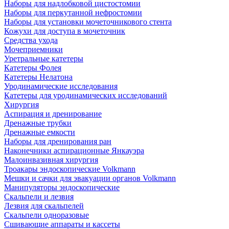
Наборы для надлобковой цистостомии
Наборы для перкутанной нефростомии
Наборы для установки мочеточникового стента
Кожухи для доступа в мочеточник
Средства ухода
Мочеприемники
Уретральные катетеры
Катетеры Фолея
Катетеры Нелатона
Уродинамические исследования
Катетеры для уродинамических исследований
Хирургия
Аспирация и дренирование
Дренажные трубки
Дренажные емкости
Наборы для дренирования ран
Наконечники аспирационные Янкауэра
Малоинвазивная хирургия
Троакары эндоскопические Volkmann
Мешки и сачки для эвакуации органов Volkmann
Манипуляторы эндоскопические
Скальпели и лезвия
Лезвия для скальпелей
Скальпели одноразовые
Сшивающие аппараты и кассеты