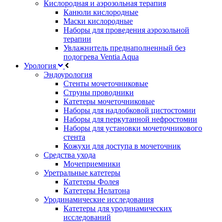
Кислородная и аэрозольная терапия
Канюли кислородные
Маски кислородные
Наборы для проведения аэрозольной
терапии
Увлажнитель преднаполненный без
подогрева Ventia Aqua
Урология
Эндоурология
Стенты мочеточниковые
Струны проводники
Катетеры мочеточниковые
Наборы для надлобковой цистостомии
Наборы для перкутанной нефростомии
Наборы для установки мочеточникового
стента
Кожухи для доступа в мочеточник
Средства ухода
Мочеприемники
Уретральные катетеры
Катетеры Фолея
Катетеры Нелатона
Уродинамические исследования
Катетеры для уродинамических
исследований