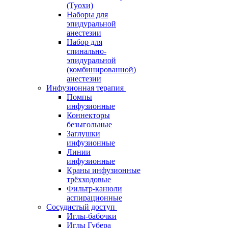
(Туохи)
Наборы для
эпидуральной
анестезии
Набор для
спинально-
эпидуральной
(комбинированной)
анестезии
Инфузионная терапия
Помпы
инфузионные
Коннекторы
безыгольные
Заглушки
инфузионные
Линии
инфузионные
Краны инфузионные
трёхходовые
Фильтр-канюли
аспирационные
Сосудистый доступ
Иглы-бабочки
Иглы Губера