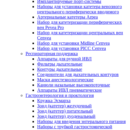
Имплантируемые порт‑системы
Наборы для установки катетера венозного
центрального периферически вводимого
Артериальные катетеры Arpea
Набор для катетеризации периферических
вен Pevea Pro
Набор для катетеризации центральных вен
Cenvea
Набор для установки Midline Cenvea
Набор для установки PICC Cenvea
Респираторная поддержка
Аппараты для ручной ИВЛ
Фильтры дыхательные
Контуры дыхательные
Соединители для дыхательных контуров
Маски анестезиологические
Канюли назальные высокопоточные
Аппараты ИВЛ пневматические
Гастроэнтерология и проктология
Кружка Эсмарха
Зонд (катетер) желудочный
Зонд (катетер) питательный
Зонд (катетер) дуоденальный
Наборы для введения энтерального питания
Наборы с трубкой гастростомической