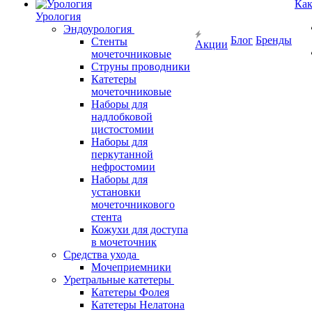
Как
Урология
Эндоурология
Блог
Бренды
Стенты
Акции
мочеточниковые
Струны проводники
Катетеры
мочеточниковые
Наборы для
надлобковой
цистостомии
Наборы для
перкутанной
нефростомии
Наборы для
установки
мочеточникового
стента
Кожухи для доступа
в мочеточник
Средства ухода
Мочеприемники
Уретральные катетеры
Катетеры Фолея
Катетеры Нелатона