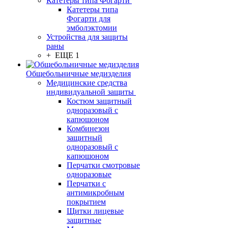
Катетеры типа Фогарти
Катетеры типа
Фогарти для
эмболэктомии
Устройства для защиты
раны
+ ЕЩЕ 1
Общебольничные медизделия
Медицинские средства
индивидуальной защиты
Костюм защитный
одноразовый с
капюшоном
Комбинезон
защитный
одноразовый с
капюшоном
Перчатки смотровые
одноразовые
Перчатки с
антимикробным
покрытием
Щитки лицевые
защитные