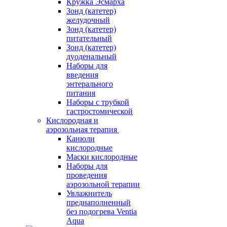
Кружка Эсмарха
Зонд (катетер)
желудочный
Зонд (катетер)
питательный
Зонд (катетер)
дуоденальный
Наборы для
введения
энтерального
питания
Наборы с трубкой
гастростомической
Кислородная и
аэрозольная терапия
Канюли
кислородные
Маски кислородные
Наборы для
проведения
аэрозольной терапии
Увлажнитель
преднаполненный
без подогрева Ventia
Aqua