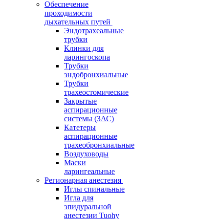
Обеспечение
проходимости
дыхательных путей
Эндотрахеальные
трубки
Клинки для
ларингоскопа
Трубки
эндобронхиальные
Трубки
трахеостомические
Закрытые
аспирационные
системы (ЗАС)
Катетеры
аспирационные
трахеобронхиальные
Воздуховоды
Маски
ларингеальные
Регионарная анестезия
Иглы спинальные
Игла для
эпидуральной
анестезии Tuohy