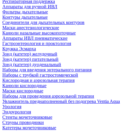
Респираторная поддержка
Аппараты для ручной ИВЛ
Фильтры дыхательные
Контуры дыхательные
Соединители для дыхательных контуров
Маски анестезиологические
Канюли назальные высокопоточные
Аппараты ИВЛ пневматические
Гастроэнтерология и проктология
Кружка Эсмарха
Зонд (катетер) желудочный
Зонд (катетер) питательный
Зонд (катетер) дуоденальный
Наборы для введения энтерального питания
Наборы с трубкой гастростомической
Кислородная и аэрозольная терапия
Канюли кислородные
Маски кислородные
Наборы для проведения аэрозольной терапии
Увлажнитель преднаполненный без подогрева Ventia Aqua
Урология
Эндоурология
Стенты мочеточниковые
Струны проводники
Катетеры мочеточниковые