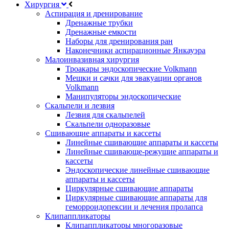
Хирургия
Аспирация и дренирование
Дренажные трубки
Дренажные емкости
Наборы для дренирования ран
Наконечники аспирационные Янкауэра
Малоинвазивная хирургия
Троакары эндоскопические Volkmann
Мешки и сачки для эвакуации органов
Volkmann
Манипуляторы эндоскопические
Скальпели и лезвия
Лезвия для скальпелей
Скальпели одноразовые
Сшивающие аппараты и кассеты
Линейные сшивающие аппараты и кассеты
Линейные сшивающе-режущие аппараты и
кассеты
Эндоскопические линейные сшивающие
аппараты и кассеты
Циркулярные сшивающие аппараты
Циркулярные сшивающие аппараты для
геморроидопексии и лечения пролапса
Клипаппликаторы
Клипаппликаторы многоразовые