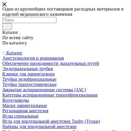
Один из крупнейших поставщиков расходных материалов и
изделий медицинского назначения
Каталог
По всему сайту
По каталогу
Каталог
Анестезиология и реанимация
Обеспечение проходимости дыхательных путей
Эндотрахеальные трубки
Клинки для ларингоскопа
Трубки эндобронхиальные
Трубки трахеостомические
Закрытые аспирационные системы (ЗАС)
Катетеры аспирационные трахеобронхиальные
Воздуховоды
Маски ларингеальные
Регионарная анестезия
Иглы спинальные
Игла для эпидуральной анестезии Tuohy (Туохи)
Наборы для эпидуральной анестезии