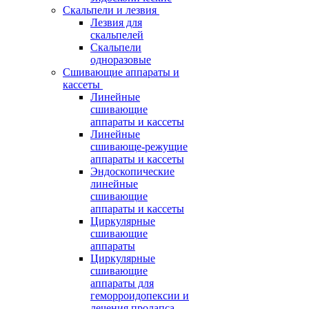
Скальпели и лезвия
Лезвия для
скальпелей
Скальпели
одноразовые
Сшивающие аппараты и
кассеты
Линейные
сшивающие
аппараты и кассеты
Линейные
сшивающе-режущие
аппараты и кассеты
Эндоскопические
линейные
сшивающие
аппараты и кассеты
Циркулярные
сшивающие
аппараты
Циркулярные
сшивающие
аппараты для
геморроидопексии и
лечения пролапса