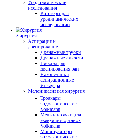
Уродинамические
исследования
Катетеры для
уродинамических
исследований
Хирургия
Аспирация и
дренирование
Дренажные трубки
Дренажные емкости
Наборы для
дренирования ран
Наконечники
аспирационные
Янкауэра
Малоинвазивная хирургия
Троакары
эндоскопические
Volkmann
Мешки и сачки для
эвакуации органов
Volkmann
Манипуляторы
эндоскопические