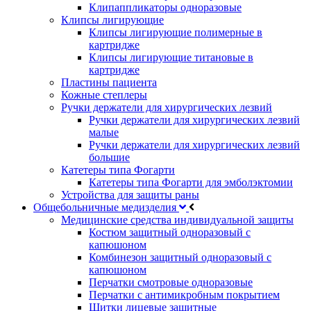
Клипаппликаторы одноразовые
Клипсы лигирующие
Клипсы лигирующие полимерные в
картридже
Клипсы лигирующие титановые в
картридже
Пластины пациента
Кожные степлеры
Ручки держатели для хирургических лезвий
Ручки держатели для хирургических лезвий
малые
Ручки держатели для хирургических лезвий
большие
Катетеры типа Фогарти
Катетеры типа Фогарти для эмболэктомии
Устройства для защиты раны
Общебольничные медизделия
Медицинские средства индивидуальной защиты
Костюм защитный одноразовый с
капюшоном
Комбинезон защитный одноразовый с
капюшоном
Перчатки смотровые одноразовые
Перчатки с антимикробным покрытием
Щитки лицевые защитные