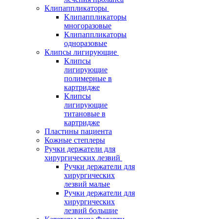
Клипаппликаторы
Клипаппликаторы
многоразовые
Клипаппликаторы
одноразовые
Клипсы лигирующие
Клипсы
лигирующие
полимерные в
картридже
Клипсы
лигирующие
титановые в
картридже
Пластины пациента
Кожные степлеры
Ручки держатели для
хирургических лезвий
Ручки держатели для
хирургических
лезвий малые
Ручки держатели для
хирургических
лезвий большие