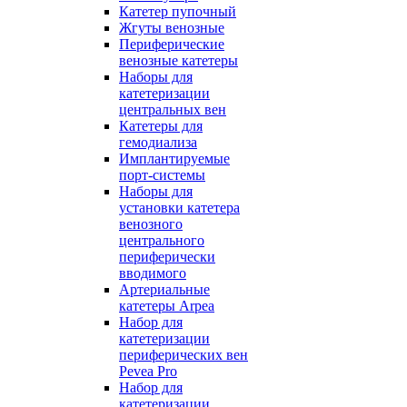
Катетер пупочный
Жгуты венозные
Периферические
венозные катетеры
Наборы для
катетеризации
центральных вен
Катетеры для
гемодиализа
Имплантируемые
порт‑системы
Наборы для
установки катетера
венозного
центрального
периферически
вводимого
Артериальные
катетеры Arpea
Набор для
катетеризации
периферических вен
Pevea Pro
Набор для
катетеризации