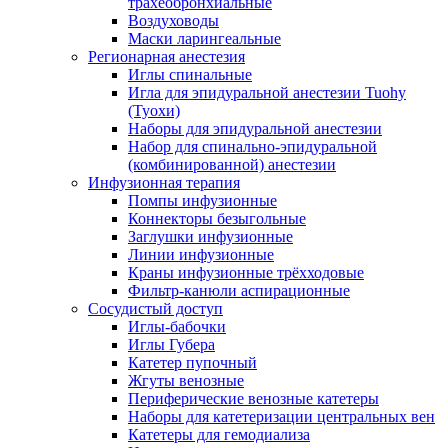
трахеобронхиальные
Воздуховоды
Маски ларингеальные
Регионарная анестезия
Иглы спинальные
Игла для эпидуральной анестезии Tuohy
(Туохи)
Наборы для эпидуральной анестезии
Набор для спинально-эпидуральной
(комбинированной) анестезии
Инфузионная терапия
Помпы инфузионные
Коннекторы безыгольные
Заглушки инфузионные
Линии инфузионные
Краны инфузионные трёхходовые
Фильтр-канюли аспирационные
Сосудистый доступ
Иглы-бабочки
Иглы Губера
Катетер пупочный
Жгуты венозные
Периферические венозные катетеры
Наборы для катетеризации центральных вен
Катетеры для гемодиализа