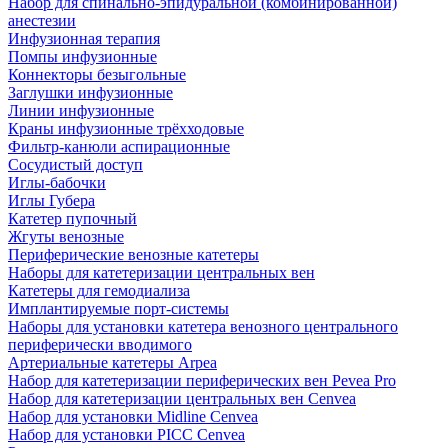
Набор для спинально-эпидуральной (комбинированной)
анестезии
Инфузионная терапия
Помпы инфузионные
Коннекторы безыгольные
Заглушки инфузионные
Линии инфузионные
Краны инфузионные трёхходовые
Фильтр-канюли аспирационные
Сосудистый доступ
Иглы-бабочки
Иглы Губера
Катетер пупочный
Жгуты венозные
Периферические венозные катетеры
Наборы для катетеризации центральных вен
Катетеры для гемодиализа
Имплантируемые порт‑системы
Наборы для установки катетера венозного центрального
периферически вводимого
Артериальные катетеры Arpea
Набор для катетеризации периферических вен Pevea Pro
Набор для катетеризации центральных вен Cenvea
Набор для установки Midline Cenvea
Набор для установки PICC Cenvea