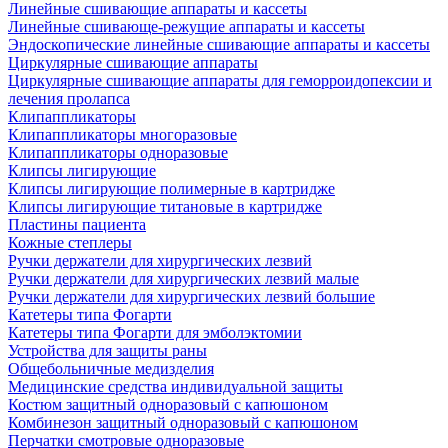
Линейные сшивающие аппараты и кассеты
Линейные сшивающе-режущие аппараты и кассеты
Эндоскопические линейные сшивающие аппараты и кассеты
Циркулярные сшивающие аппараты
Циркулярные сшивающие аппараты для геморроидопексии и
лечения пролапса
Клипаппликаторы
Клипаппликаторы многоразовые
Клипаппликаторы одноразовые
Клипсы лигирующие
Клипсы лигирующие полимерные в картридже
Клипсы лигирующие титановые в картридже
Пластины пациента
Кожные степлеры
Ручки держатели для хирургических лезвий
Ручки держатели для хирургических лезвий малые
Ручки держатели для хирургических лезвий большие
Катетеры типа Фогарти
Катетеры типа Фогарти для эмболэктомии
Устройства для защиты раны
Общебольничные медизделия
Медицинские средства индивидуальной защиты
Костюм защитный одноразовый с капюшоном
Комбинезон защитный одноразовый с капюшоном
Перчатки смотровые одноразовые