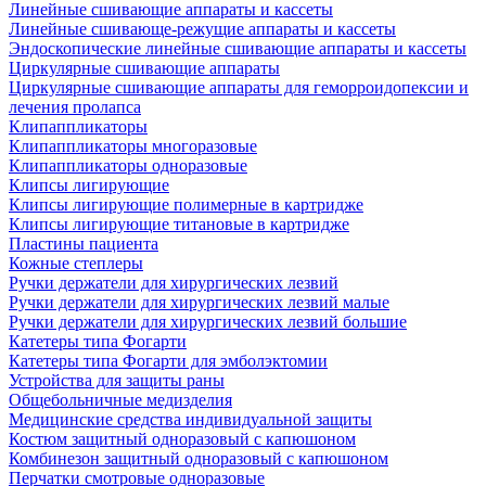
Линейные сшивающие аппараты и кассеты
Линейные сшивающе-режущие аппараты и кассеты
Эндоскопические линейные сшивающие аппараты и кассеты
Циркулярные сшивающие аппараты
Циркулярные сшивающие аппараты для геморроидопексии и
лечения пролапса
Клипаппликаторы
Клипаппликаторы многоразовые
Клипаппликаторы одноразовые
Клипсы лигирующие
Клипсы лигирующие полимерные в картридже
Клипсы лигирующие титановые в картридже
Пластины пациента
Кожные степлеры
Ручки держатели для хирургических лезвий
Ручки держатели для хирургических лезвий малые
Ручки держатели для хирургических лезвий большие
Катетеры типа Фогарти
Катетеры типа Фогарти для эмболэктомии
Устройства для защиты раны
Общебольничные медизделия
Медицинские средства индивидуальной защиты
Костюм защитный одноразовый с капюшоном
Комбинезон защитный одноразовый с капюшоном
Перчатки смотровые одноразовые