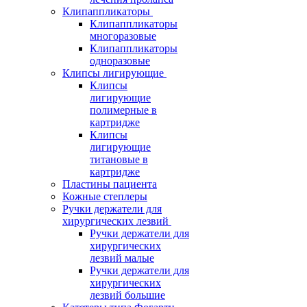
Клипаппликаторы
Клипаппликаторы
многоразовые
Клипаппликаторы
одноразовые
Клипсы лигирующие
Клипсы
лигирующие
полимерные в
картридже
Клипсы
лигирующие
титановые в
картридже
Пластины пациента
Кожные степлеры
Ручки держатели для
хирургических лезвий
Ручки держатели для
хирургических
лезвий малые
Ручки держатели для
хирургических
лезвий большие