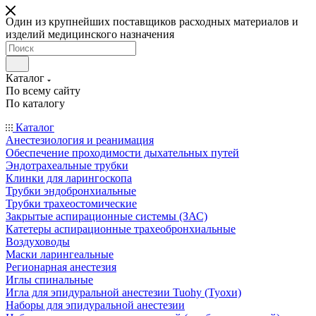
Один из крупнейших поставщиков расходных материалов и
изделий медицинского назначения
Каталог
По всему сайту
По каталогу
Каталог
Анестезиология и реанимация
Обеспечение проходимости дыхательных путей
Эндотрахеальные трубки
Клинки для ларингоскопа
Трубки эндобронхиальные
Трубки трахеостомические
Закрытые аспирационные системы (ЗАС)
Катетеры аспирационные трахеобронхиальные
Воздуховоды
Маски ларингеальные
Регионарная анестезия
Иглы спинальные
Игла для эпидуральной анестезии Tuohy (Туохи)
Наборы для эпидуральной анестезии