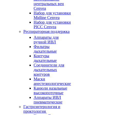
центральных вен
Cenvea
Набор для установки
Midline Cenvea
Набор для установки
PICC Cenvea
Респираторная поддержка
Аппараты для
ручной ИВЛ
Фильтры
дыхательные
Контуры
дыхательные
Соединители для
дыхательных
контуров
Маски
анестезиологические
Канюли назальные
высокопоточные
Аппараты ИВЛ
пневматические
Гастроэнтерология и
проктология