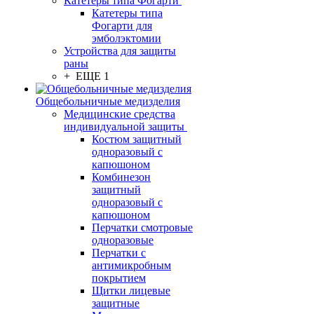
Катетеры типа Фогарти
Катетеры типа
Фогарти для
эмболэктомии
Устройства для защиты
раны
+ ЕЩЕ 1
Общебольничные медизделия
Медицинские средства
индивидуальной защиты
Костюм защитный
одноразовый с
капюшоном
Комбинезон
защитный
одноразовый с
капюшоном
Перчатки смотровые
одноразовые
Перчатки с
антимикробным
покрытием
Щитки лицевые
защитные