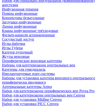
Набор для спинально-эпидуральной (комбинированной)
анестезии
Инфузионная терапия
Помпы инфузионные
Коннекторы безыгольные
Заглушки инфузионные
Линии инфузионные
Краны инфузионные трёхходовые
Фильтр-канюли аспирационные
Сосудистый доступ
Иглы-бабочки
Иглы Губера
Катетер пупочный
Жгуты венозные
Периферические венозные катетеры
Наборы для катетеризации центральных вен
Катетеры для гемодиализа
Имплантируемые порт‑системы
Наборы для установки катетера венозного центрального
периферически вводимого
Артериальные катетеры Arpea
Набор для катетеризации периферических вен Pevea Pro
Набор для катетеризации центральных вен Cenvea
Набор для установки Midline Cenvea
Набор для установки PICC Cenvea