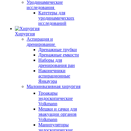
Уродинамические
исследования
Катетеры для
уродинамических
исследований
Хирургия
Аспирация и
дренирование
Дренажные трубки
Дренажные емкости
Наборы для
дренирования ран
Наконечники
аспирационные
Янкауэра
Малоинвазивная хирургия
Троакары
эндоскопические
Volkmann
Мешки и сачки для
эвакуации органов
Volkmann
Манипуляторы
эндоскопические