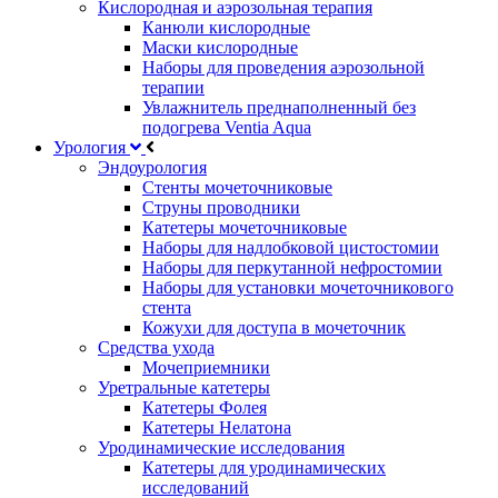
Кислородная и аэрозольная терапия
Канюли кислородные
Маски кислородные
Наборы для проведения аэрозольной
терапии
Увлажнитель преднаполненный без
подогрева Ventia Aqua
Урология
Эндоурология
Стенты мочеточниковые
Струны проводники
Катетеры мочеточниковые
Наборы для надлобковой цистостомии
Наборы для перкутанной нефростомии
Наборы для установки мочеточникового
стента
Кожухи для доступа в мочеточник
Средства ухода
Мочеприемники
Уретральные катетеры
Катетеры Фолея
Катетеры Нелатона
Уродинамические исследования
Катетеры для уродинамических
исследований