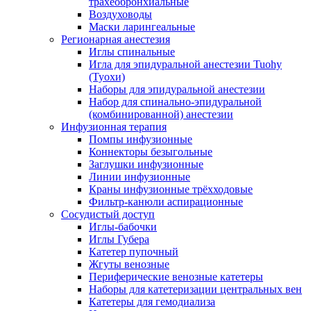
трахеобронхиальные
Воздуховоды
Маски ларингеальные
Регионарная анестезия
Иглы спинальные
Игла для эпидуральной анестезии Tuohy
(Туохи)
Наборы для эпидуральной анестезии
Набор для спинально-эпидуральной
(комбинированной) анестезии
Инфузионная терапия
Помпы инфузионные
Коннекторы безыгольные
Заглушки инфузионные
Линии инфузионные
Краны инфузионные трёхходовые
Фильтр-канюли аспирационные
Сосудистый доступ
Иглы-бабочки
Иглы Губера
Катетер пупочный
Жгуты венозные
Периферические венозные катетеры
Наборы для катетеризации центральных вен
Катетеры для гемодиализа