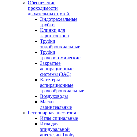
Обеспечение
проходимости
дыхательных путей
Эндотрахеальные
трубки
Клинки для
ларингоскопа
Трубки
эндобронхиальные
Трубки
трахеостомические
Закрытые
аспирационные
системы (ЗАС)
Катетеры
аспирационные
трахеобронхиальные
Воздуховоды
Маски
ларингеальные
Регионарная анестезия
Иглы спинальные
Игла для
эпидуральной
анестезии Tuohy