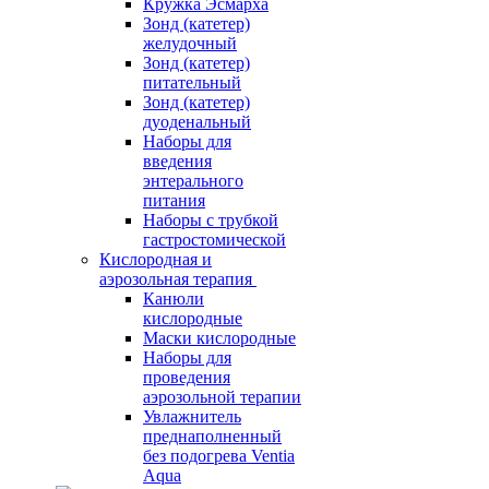
Кружка Эсмарха
Зонд (катетер)
желудочный
Зонд (катетер)
питательный
Зонд (катетер)
дуоденальный
Наборы для
введения
энтерального
питания
Наборы с трубкой
гастростомической
Кислородная и
аэрозольная терапия
Канюли
кислородные
Маски кислородные
Наборы для
проведения
аэрозольной терапии
Увлажнитель
преднаполненный
без подогрева Ventia
Aqua