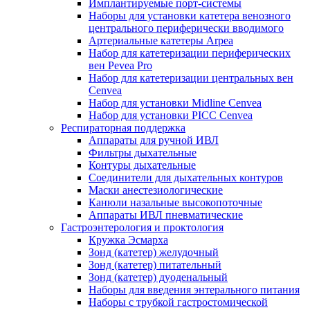
Имплантируемые порт‑системы
Наборы для установки катетера венозного
центрального периферически вводимого
Артериальные катетеры Arpea
Набор для катетеризации периферических
вен Pevea Pro
Набор для катетеризации центральных вен
Cenvea
Набор для установки Midline Cenvea
Набор для установки PICC Cenvea
Респираторная поддержка
Аппараты для ручной ИВЛ
Фильтры дыхательные
Контуры дыхательные
Соединители для дыхательных контуров
Маски анестезиологические
Канюли назальные высокопоточные
Аппараты ИВЛ пневматические
Гастроэнтерология и проктология
Кружка Эсмарха
Зонд (катетер) желудочный
Зонд (катетер) питательный
Зонд (катетер) дуоденальный
Наборы для введения энтерального питания
Наборы с трубкой гастростомической