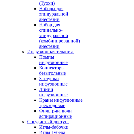
(Туохи)
Наборы для
эпидуральной
анестезии
Набор для
спинально-
эпидуральной
(комбинированной)
анестезии
Инфузионная терапия
Помпы
инфузионные
Коннекторы
безыгольные
Заглушки
инфузионные
Линии
инфузионные
Краны инфузионные
трёхходовые
Фильтр-канюли
аспирационные
Сосудистый доступ
Иглы-бабочки
Иглы Губера