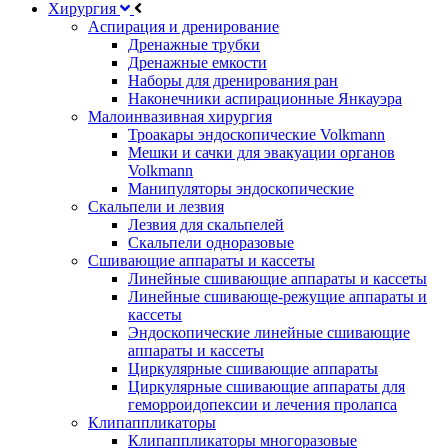
Хирургия
Аспирация и дренирование
Дренажные трубки
Дренажные емкости
Наборы для дренирования ран
Наконечники аспирационные Янкауэра
Малоинвазивная хирургия
Троакары эндоскопические Volkmann
Мешки и сачки для эвакуации органов
Volkmann
Манипуляторы эндоскопические
Скальпели и лезвия
Лезвия для скальпелей
Скальпели одноразовые
Сшивающие аппараты и кассеты
Линейные сшивающие аппараты и кассеты
Линейные сшивающе-режущие аппараты и
кассеты
Эндоскопические линейные сшивающие
аппараты и кассеты
Циркулярные сшивающие аппараты
Циркулярные сшивающие аппараты для
геморроидопексии и лечения пролапса
Клипаппликаторы
Клипаппликаторы многоразовые