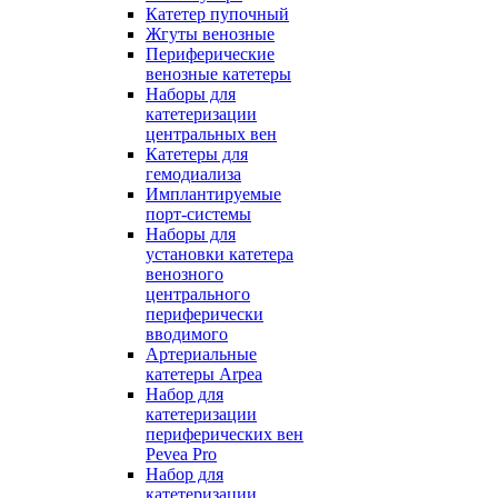
Катетер пупочный
Жгуты венозные
Периферические
венозные катетеры
Наборы для
катетеризации
центральных вен
Катетеры для
гемодиализа
Имплантируемые
порт‑системы
Наборы для
установки катетера
венозного
центрального
периферически
вводимого
Артериальные
катетеры Arpea
Набор для
катетеризации
периферических вен
Pevea Pro
Набор для
катетеризации