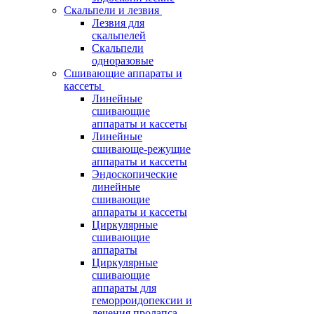
Скальпели и лезвия
Лезвия для
скальпелей
Скальпели
одноразовые
Сшивающие аппараты и
кассеты
Линейные
сшивающие
аппараты и кассеты
Линейные
сшивающе-режущие
аппараты и кассеты
Эндоскопические
линейные
сшивающие
аппараты и кассеты
Циркулярные
сшивающие
аппараты
Циркулярные
сшивающие
аппараты для
геморроидопексии и
лечения пролапса