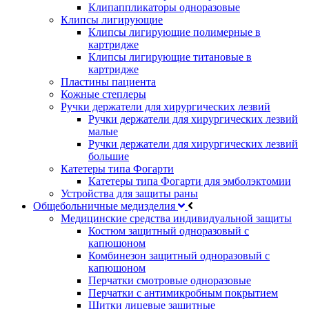
Клипаппликаторы одноразовые
Клипсы лигирующие
Клипсы лигирующие полимерные в
картридже
Клипсы лигирующие титановые в
картридже
Пластины пациента
Кожные степлеры
Ручки держатели для хирургических лезвий
Ручки держатели для хирургических лезвий
малые
Ручки держатели для хирургических лезвий
большие
Катетеры типа Фогарти
Катетеры типа Фогарти для эмболэктомии
Устройства для защиты раны
Общебольничные медизделия
Медицинские средства индивидуальной защиты
Костюм защитный одноразовый с
капюшоном
Комбинезон защитный одноразовый с
капюшоном
Перчатки смотровые одноразовые
Перчатки с антимикробным покрытием
Щитки лицевые защитные