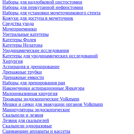
Наборы для надлобковой цистостомии
Наборы для перкутанной нефростомии
Наборы для установки мочеточникового стента
Кожухи для доступа в мочеточник
Средства ухода
Мочеприемники
Уретральные катетеры
Катетеры Фолея
Катетеры Нелатона
Уродинамические исследования
Катетеры для уродинамических исследований
Хирургия
Аспирация и дренирование
Дренажные трубки
Дренажные емкости
Наборы для дренирования ран
Наконечники аспирационные Янкауэра
Малоинвазивная хирургия
Троакары эндоскопические Volkmann
Мешки и сачки для эвакуации органов Volkmann
Манипуляторы эндоскопические
Скальпели и лезвия
Лезвия для скальпелей
Скальпели одноразовые
Сшивающие аппараты и кассеты