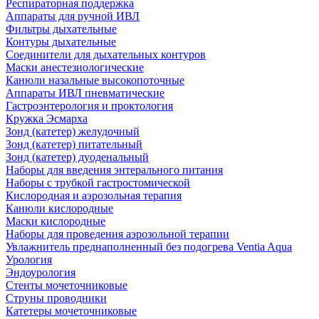
Респираторная поддержка
Аппараты для ручной ИВЛ
Фильтры дыхательные
Контуры дыхательные
Соединители для дыхательных контуров
Маски анестезиологические
Канюли назальные высокопоточные
Аппараты ИВЛ пневматические
Гастроэнтерология и проктология
Кружка Эсмарха
Зонд (катетер) желудочный
Зонд (катетер) питательный
Зонд (катетер) дуоденальный
Наборы для введения энтерального питания
Наборы с трубкой гастростомической
Кислородная и аэрозольная терапия
Канюли кислородные
Маски кислородные
Наборы для проведения аэрозольной терапии
Увлажнитель преднаполненный без подогрева Ventia Aqua
Урология
Эндоурология
Стенты мочеточниковые
Струны проводники
Катетеры мочеточниковые