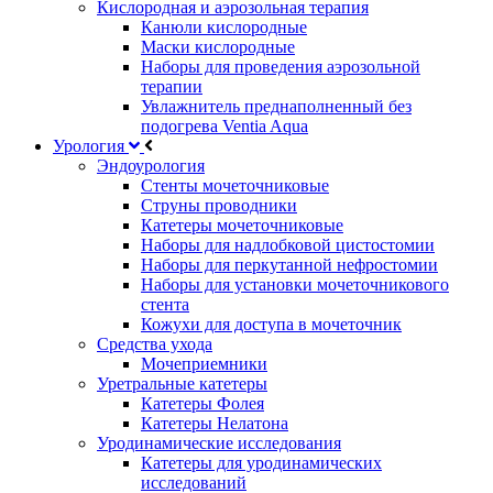
Кислородная и аэрозольная терапия
Канюли кислородные
Маски кислородные
Наборы для проведения аэрозольной
терапии
Увлажнитель преднаполненный без
подогрева Ventia Aqua
Урология
Эндоурология
Стенты мочеточниковые
Струны проводники
Катетеры мочеточниковые
Наборы для надлобковой цистостомии
Наборы для перкутанной нефростомии
Наборы для установки мочеточникового
стента
Кожухи для доступа в мочеточник
Средства ухода
Мочеприемники
Уретральные катетеры
Катетеры Фолея
Катетеры Нелатона
Уродинамические исследования
Катетеры для уродинамических
исследований