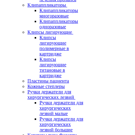
Клипаппликаторы
Клипаппликаторы
многоразовые
Клипаппликаторы
одноразовые
Клипсы лигирующие
Клипсы
лигирующие
полимерные в
картридже
Клипсы
лигирующие
титановые в
картридже
Пластины пациента
Кожные степлеры
Ручки держатели для
хирургических лезвий
Ручки держатели для
хирургических
лезвий малые
Ручки держатели для
хирургических
лезвий большие