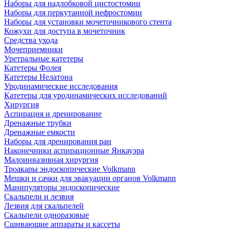
Наборы для надлобковой цистостомии
Наборы для перкутанной нефростомии
Наборы для установки мочеточникового стента
Кожухи для доступа в мочеточник
Средства ухода
Мочеприемники
Уретральные катетеры
Катетеры Фолея
Катетеры Нелатона
Уродинамические исследования
Катетеры для уродинамических исследований
Хирургия
Аспирация и дренирование
Дренажные трубки
Дренажные емкости
Наборы для дренирования ран
Наконечники аспирационные Янкауэра
Малоинвазивная хирургия
Троакары эндоскопические Volkmann
Мешки и сачки для эвакуации органов Volkmann
Манипуляторы эндоскопические
Скальпели и лезвия
Лезвия для скальпелей
Скальпели одноразовые
Сшивающие аппараты и кассеты