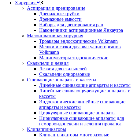
Хирургия
Аспирация и дренирование
Дренажные трубки
Дренажные емкости
Наборы для дренирования ран
Наконечники аспирационные Янкауэра
Малоинвазивная хирургия
Троакары эндоскопические Volkmann
Мешки и сачки для эвакуации органов
Volkmann
Манипуляторы эндоскопические
Скальпели и лезвия
Лезвия для скальпелей
Скальпели одноразовые
Сшивающие аппараты и кассеты
Линейные сшивающие аппараты и кассеты
Линейные сшивающе-режущие аппараты и
кассеты
Эндоскопические линейные сшивающие
аппараты и кассеты
Циркулярные сшивающие аппараты
Циркулярные сшивающие аппараты для
геморроидопексии и лечения пролапса
Клипаппликаторы
Клипаппликаторы многоразовые