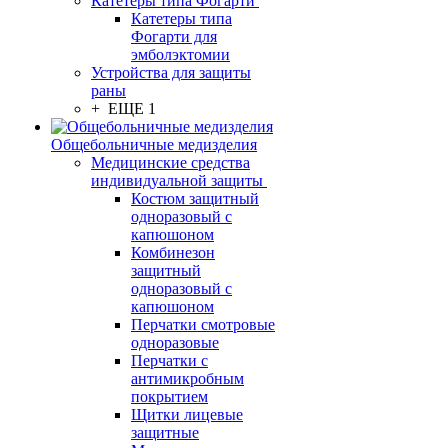
Катетеры типа Фогарти
Катетеры типа
Фогарти для
эмболэктомии
Устройства для защиты
раны
+ ЕЩЕ 1
Общебольничные медизделия
Медицинские средства
индивидуальной защиты
Костюм защитный
одноразовый с
капюшоном
Комбинезон
защитный
одноразовый с
капюшоном
Перчатки смотровые
одноразовые
Перчатки с
антимикробным
покрытием
Щитки лицевые
защитные