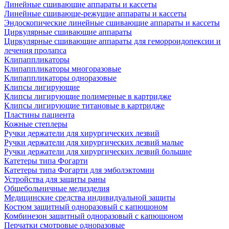
Линейные сшивающие аппараты и кассеты
Линейные сшивающе-режущие аппараты и кассеты
Эндоскопические линейные сшивающие аппараты и кассеты
Циркулярные сшивающие аппараты
Циркулярные сшивающие аппараты для геморроидопексии и
лечения пролапса
Клипаппликаторы
Клипаппликаторы многоразовые
Клипаппликаторы одноразовые
Клипсы лигирующие
Клипсы лигирующие полимерные в картридже
Клипсы лигирующие титановые в картридже
Пластины пациента
Кожные степлеры
Ручки держатели для хирургических лезвий
Ручки держатели для хирургических лезвий малые
Ручки держатели для хирургических лезвий большие
Катетеры типа Фогарти
Катетеры типа Фогарти для эмболэктомии
Устройства для защиты раны
Общебольничные медизделия
Медицинские средства индивидуальной защиты
Костюм защитный одноразовый с капюшоном
Комбинезон защитный одноразовый с капюшоном
Перчатки смотровые одноразовые