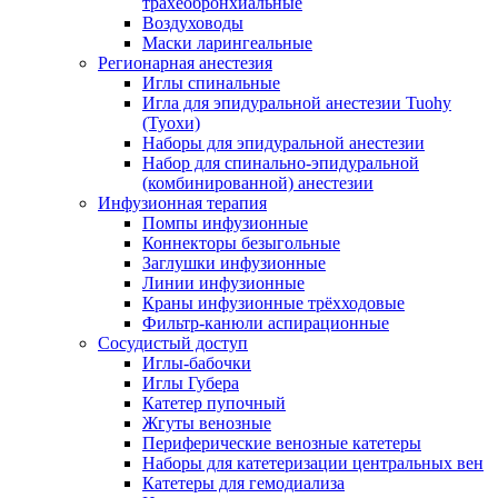
трахеобронхиальные
Воздуховоды
Маски ларингеальные
Регионарная анестезия
Иглы спинальные
Игла для эпидуральной анестезии Tuohy
(Туохи)
Наборы для эпидуральной анестезии
Набор для спинально-эпидуральной
(комбинированной) анестезии
Инфузионная терапия
Помпы инфузионные
Коннекторы безыгольные
Заглушки инфузионные
Линии инфузионные
Краны инфузионные трёхходовые
Фильтр-канюли аспирационные
Сосудистый доступ
Иглы-бабочки
Иглы Губера
Катетер пупочный
Жгуты венозные
Периферические венозные катетеры
Наборы для катетеризации центральных вен
Катетеры для гемодиализа