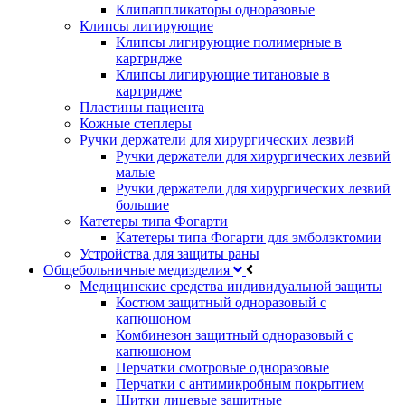
Клипаппликаторы одноразовые
Клипсы лигирующие
Клипсы лигирующие полимерные в
картридже
Клипсы лигирующие титановые в
картридже
Пластины пациента
Кожные степлеры
Ручки держатели для хирургических лезвий
Ручки держатели для хирургических лезвий
малые
Ручки держатели для хирургических лезвий
большие
Катетеры типа Фогарти
Катетеры типа Фогарти для эмболэктомии
Устройства для защиты раны
Общебольничные медизделия
Медицинские средства индивидуальной защиты
Костюм защитный одноразовый с
капюшоном
Комбинезон защитный одноразовый с
капюшоном
Перчатки смотровые одноразовые
Перчатки с антимикробным покрытием
Щитки лицевые защитные