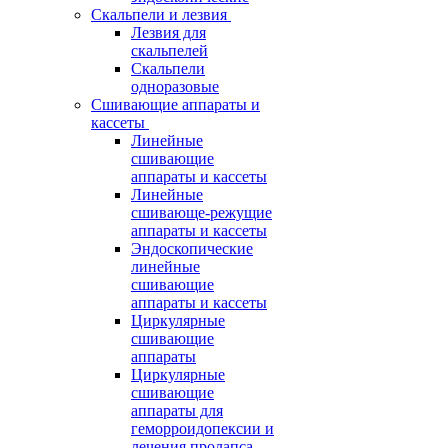
Скальпели и лезвия
Лезвия для
скальпелей
Скальпели
одноразовые
Сшивающие аппараты и
кассеты
Линейные
сшивающие
аппараты и кассеты
Линейные
сшивающе-режущие
аппараты и кассеты
Эндоскопические
линейные
сшивающие
аппараты и кассеты
Циркулярные
сшивающие
аппараты
Циркулярные
сшивающие
аппараты для
геморроидопексии и
лечения пролапса