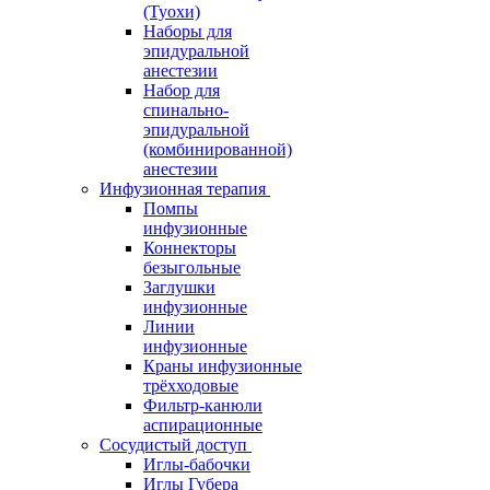
(Туохи)
Наборы для
эпидуральной
анестезии
Набор для
спинально-
эпидуральной
(комбинированной)
анестезии
Инфузионная терапия
Помпы
инфузионные
Коннекторы
безыгольные
Заглушки
инфузионные
Линии
инфузионные
Краны инфузионные
трёхходовые
Фильтр-канюли
аспирационные
Сосудистый доступ
Иглы-бабочки
Иглы Губера