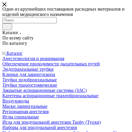
Один из крупнейших поставщиков расходных материалов и
изделий медицинского назначения
Каталог
По всему сайту
По каталогу
Каталог
Анестезиология и реанимация
Обеспечение проходимости дыхательных путей
Эндотрахеальные трубки
Клинки для ларингоскопа
Трубки эндобронхиальные
Трубки трахеостомические
Закрытые аспирационные системы (ЗАС)
Катетеры аспирационные трахеобронхиальные
Воздуховоды
Маски ларингеальные
Регионарная анестезия
Иглы спинальные
Игла для эпидуральной анестезии Tuohy (Туохи)
Наборы для эпидуральной анестезии