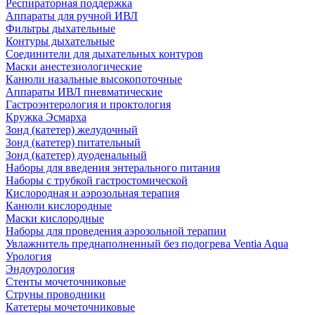
Респираторная поддержка
Аппараты для ручной ИВЛ
Фильтры дыхательные
Контуры дыхательные
Соединители для дыхательных контуров
Маски анестезиологические
Канюли назальные высокопоточные
Аппараты ИВЛ пневматические
Гастроэнтерология и проктология
Кружка Эсмарха
Зонд (катетер) желудочный
Зонд (катетер) питательный
Зонд (катетер) дуоденальный
Наборы для введения энтерального питания
Наборы с трубкой гастростомической
Кислородная и аэрозольная терапия
Канюли кислородные
Маски кислородные
Наборы для проведения аэрозольной терапии
Увлажнитель преднаполненный без подогрева Ventia Aqua
Урология
Эндоурология
Стенты мочеточниковые
Струны проводники
Катетеры мочеточниковые