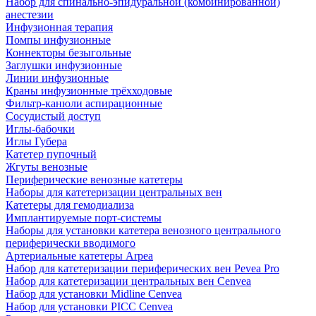
Набор для спинально-эпидуральной (комбинированной)
анестезии
Инфузионная терапия
Помпы инфузионные
Коннекторы безыгольные
Заглушки инфузионные
Линии инфузионные
Краны инфузионные трёхходовые
Фильтр-канюли аспирационные
Сосудистый доступ
Иглы-бабочки
Иглы Губера
Катетер пупочный
Жгуты венозные
Периферические венозные катетеры
Наборы для катетеризации центральных вен
Катетеры для гемодиализа
Имплантируемые порт‑системы
Наборы для установки катетера венозного центрального
периферически вводимого
Артериальные катетеры Arpea
Набор для катетеризации периферических вен Pevea Pro
Набор для катетеризации центральных вен Cenvea
Набор для установки Midline Cenvea
Набор для установки PICC Cenvea