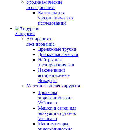
Уродинамические
исследования
Катетеры для
уродинамических
исследований
Хирургия
Аспирация и
дренирование
Дренажные трубки
Дренажные емкости
Наборы для
дренирования ран
Наконечники
аспирационные
Янкауэра
Малоинвазивная хирургия
Троакары
эндоскопические
Volkmann
Мешки и сачки для
эвакуации органов
Volkmann
Манипуляторы
эндоскопические