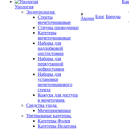
Как
Урология
Эндоурология
Блог
Бренды
Стенты
Акции
мочеточниковые
Струны проводники
Катетеры
мочеточниковые
Наборы для
надлобковой
цистостомии
Наборы для
перкутанной
нефростомии
Наборы для
установки
мочеточникового
стента
Кожухи для доступа
в мочеточник
Средства ухода
Мочеприемники
Уретральные катетеры
Катетеры Фолея
Катетеры Нелатона