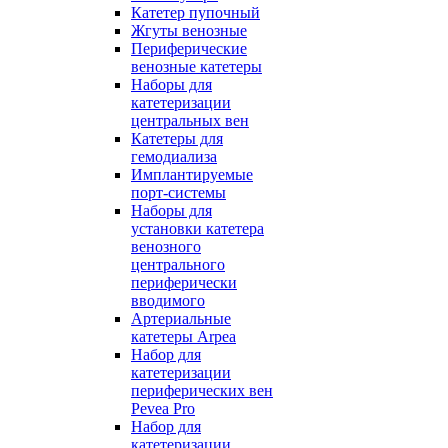
Катетер пупочный
Жгуты венозные
Периферические
венозные катетеры
Наборы для
катетеризации
центральных вен
Катетеры для
гемодиализа
Имплантируемые
порт‑системы
Наборы для
установки катетера
венозного
центрального
периферически
вводимого
Артериальные
катетеры Arpea
Набор для
катетеризации
периферических вен
Pevea Pro
Набор для
катетеризации