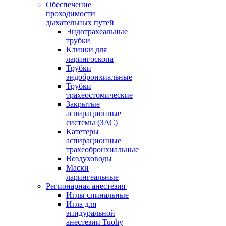
Обеспечение
проходимости
дыхательных путей
Эндотрахеальные
трубки
Клинки для
ларингоскопа
Трубки
эндобронхиальные
Трубки
трахеостомические
Закрытые
аспирационные
системы (ЗАС)
Катетеры
аспирационные
трахеобронхиальные
Воздуховоды
Маски
ларингеальные
Регионарная анестезия
Иглы спинальные
Игла для
эпидуральной
анестезии Tuohy