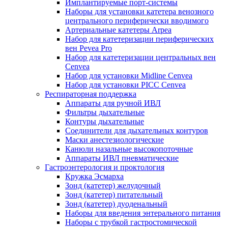
Имплантируемые порт‑системы
Наборы для установки катетера венозного
центрального периферически вводимого
Артериальные катетеры Arpea
Набор для катетеризации периферических
вен Pevea Pro
Набор для катетеризации центральных вен
Cenvea
Набор для установки Midline Cenvea
Набор для установки PICC Cenvea
Респираторная поддержка
Аппараты для ручной ИВЛ
Фильтры дыхательные
Контуры дыхательные
Соединители для дыхательных контуров
Маски анестезиологические
Канюли назальные высокопоточные
Аппараты ИВЛ пневматические
Гастроэнтерология и проктология
Кружка Эсмарха
Зонд (катетер) желудочный
Зонд (катетер) питательный
Зонд (катетер) дуоденальный
Наборы для введения энтерального питания
Наборы с трубкой гастростомической