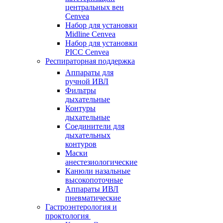
центральных вен
Cenvea
Набор для установки
Midline Cenvea
Набор для установки
PICC Cenvea
Респираторная поддержка
Аппараты для
ручной ИВЛ
Фильтры
дыхательные
Контуры
дыхательные
Соединители для
дыхательных
контуров
Маски
анестезиологические
Канюли назальные
высокопоточные
Аппараты ИВЛ
пневматические
Гастроэнтерология и
проктология