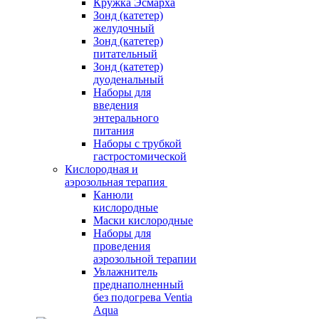
Кружка Эсмарха
Зонд (катетер)
желудочный
Зонд (катетер)
питательный
Зонд (катетер)
дуоденальный
Наборы для
введения
энтерального
питания
Наборы с трубкой
гастростомической
Кислородная и
аэрозольная терапия
Канюли
кислородные
Маски кислородные
Наборы для
проведения
аэрозольной терапии
Увлажнитель
преднаполненный
без подогрева Ventia
Aqua