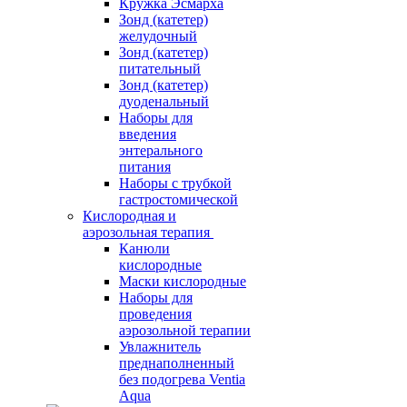
Кружка Эсмарха
Зонд (катетер)
желудочный
Зонд (катетер)
питательный
Зонд (катетер)
дуоденальный
Наборы для
введения
энтерального
питания
Наборы с трубкой
гастростомической
Кислородная и
аэрозольная терапия
Канюли
кислородные
Маски кислородные
Наборы для
проведения
аэрозольной терапии
Увлажнитель
преднаполненный
без подогрева Ventia
Aqua