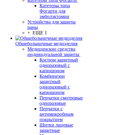
Катетеры типа Фогарти
Катетеры типа
Фогарти для
эмболэктомии
Устройства для защиты
раны
+ ЕЩЕ 1
Общебольничные медизделия
Медицинские средства
индивидуальной защиты
Костюм защитный
одноразовый с
капюшоном
Комбинезон
защитный
одноразовый с
капюшоном
Перчатки смотровые
одноразовые
Перчатки с
антимикробным
покрытием
Щитки лицевые
защитные