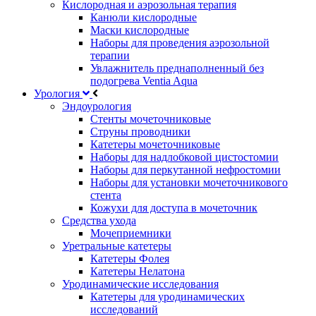
Кислородная и аэрозольная терапия
Канюли кислородные
Маски кислородные
Наборы для проведения аэрозольной
терапии
Увлажнитель преднаполненный без
подогрева Ventia Aqua
Урология
Эндоурология
Стенты мочеточниковые
Струны проводники
Катетеры мочеточниковые
Наборы для надлобковой цистостомии
Наборы для перкутанной нефростомии
Наборы для установки мочеточникового
стента
Кожухи для доступа в мочеточник
Средства ухода
Мочеприемники
Уретральные катетеры
Катетеры Фолея
Катетеры Нелатона
Уродинамические исследования
Катетеры для уродинамических
исследований