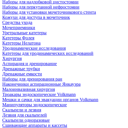
Наборы для надлобковой цистостомии
Наборы для перкутанной нефростомии
Наборы для установки мочеточникового стента
Кожухи для доступа в мочеточник
Средства ухода
Мочеприемники
Уретральные катетеры
Катетеры Фолея
Катетеры Нелатона
Уродинамические исследования
Катетеры для уродинамических исследований
Хирургия
Аспирация и дренирование
Дренажные трубки
Дренажные емкости
Наборы для дренирования ран
Наконечники аспирационные Янкауэра
Малоинвазивная хирургия
Троакары эндоскопические Volkmann
Мешки и сачки для эвакуации органов Volkmann
Манипуляторы эндоскопические
Скальпели и лезвия
Лезвия для скальпелей
Скальпели одноразовые
Сшивающие аппараты и кассеты