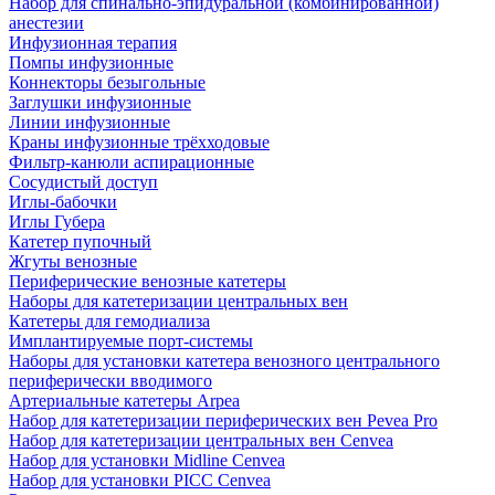
Набор для спинально-эпидуральной (комбинированной)
анестезии
Инфузионная терапия
Помпы инфузионные
Коннекторы безыгольные
Заглушки инфузионные
Линии инфузионные
Краны инфузионные трёхходовые
Фильтр-канюли аспирационные
Сосудистый доступ
Иглы-бабочки
Иглы Губера
Катетер пупочный
Жгуты венозные
Периферические венозные катетеры
Наборы для катетеризации центральных вен
Катетеры для гемодиализа
Имплантируемые порт‑системы
Наборы для установки катетера венозного центрального
периферически вводимого
Артериальные катетеры Arpea
Набор для катетеризации периферических вен Pevea Pro
Набор для катетеризации центральных вен Cenvea
Набор для установки Midline Cenvea
Набор для установки PICC Cenvea