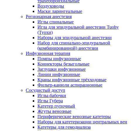
трахеобронхиальные
Воздуховоды
Маски ларингеальные
Регионарная анестезия
Иглы спинальные
Игла для эпидуральной анестезии Tuohy
(Туохи)
Наборы для эпидуральной анестезии
Набор для спинально-эпидуральной
(комбинированной) анестезии
Инфузионная терапия
Помпы инфузионные
Коннекторы безыгольные
Заглушки инфузионные
Линии инфузионные
Краны инфузионные трёхходовые
Фильтр-канюли аспирационные
Сосудистый доступ
Иглы-бабочки
Иглы Губера
Катетер пупочный
Жгуты венозные
Периферические венозные катетеры
Наборы для катетеризации центральных вен
Катетеры для гемодиализа