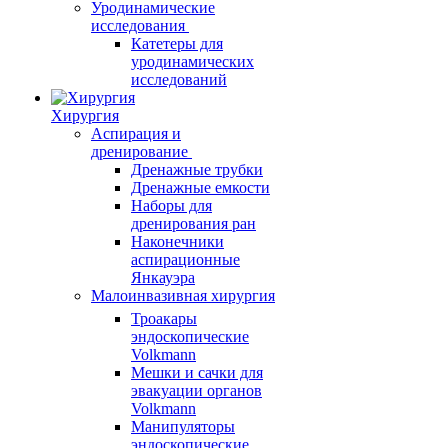
Уродинамические
исследования
Катетеры для
уродинамических
исследований
Хирургия
Аспирация и
дренирование
Дренажные трубки
Дренажные емкости
Наборы для
дренирования ран
Наконечники
аспирационные
Янкауэра
Малоинвазивная хирургия
Троакары
эндоскопические
Volkmann
Мешки и сачки для
эвакуации органов
Volkmann
Манипуляторы
эндоскопические