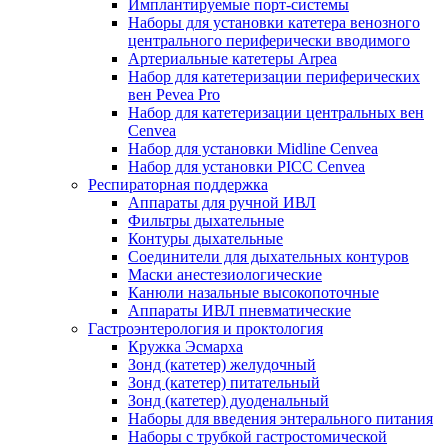
Имплантируемые порт‑системы
Наборы для установки катетера венозного
центрального периферически вводимого
Артериальные катетеры Arpea
Набор для катетеризации периферических
вен Pevea Pro
Набор для катетеризации центральных вен
Cenvea
Набор для установки Midline Cenvea
Набор для установки PICC Cenvea
Респираторная поддержка
Аппараты для ручной ИВЛ
Фильтры дыхательные
Контуры дыхательные
Соединители для дыхательных контуров
Маски анестезиологические
Канюли назальные высокопоточные
Аппараты ИВЛ пневматические
Гастроэнтерология и проктология
Кружка Эсмарха
Зонд (катетер) желудочный
Зонд (катетер) питательный
Зонд (катетер) дуоденальный
Наборы для введения энтерального питания
Наборы с трубкой гастростомической