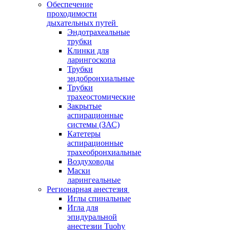
Обеспечение
проходимости
дыхательных путей
Эндотрахеальные
трубки
Клинки для
ларингоскопа
Трубки
эндобронхиальные
Трубки
трахеостомические
Закрытые
аспирационные
системы (ЗАС)
Катетеры
аспирационные
трахеобронхиальные
Воздуховоды
Маски
ларингеальные
Регионарная анестезия
Иглы спинальные
Игла для
эпидуральной
анестезии Tuohy