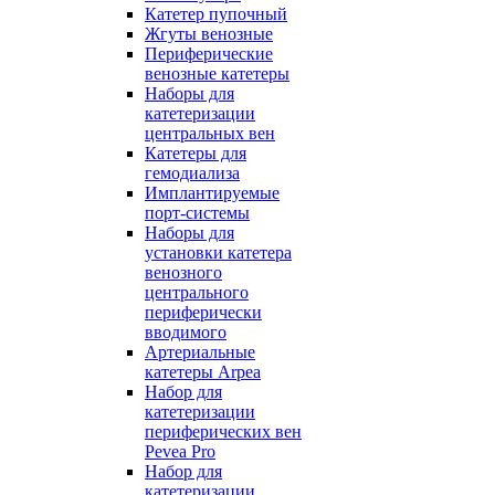
Катетер пупочный
Жгуты венозные
Периферические
венозные катетеры
Наборы для
катетеризации
центральных вен
Катетеры для
гемодиализа
Имплантируемые
порт‑системы
Наборы для
установки катетера
венозного
центрального
периферически
вводимого
Артериальные
катетеры Arpea
Набор для
катетеризации
периферических вен
Pevea Pro
Набор для
катетеризации