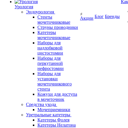
Как
Урология
Эндоурология
Блог
Бренды
Стенты
Акции
мочеточниковые
Струны проводники
Катетеры
мочеточниковые
Наборы для
надлобковой
цистостомии
Наборы для
перкутанной
нефростомии
Наборы для
установки
мочеточникового
стента
Кожухи для доступа
в мочеточник
Средства ухода
Мочеприемники
Уретральные катетеры
Катетеры Фолея
Катетеры Нелатона