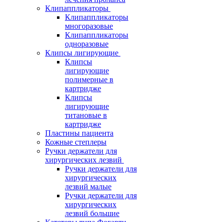
Клипаппликаторы
Клипаппликаторы
многоразовые
Клипаппликаторы
одноразовые
Клипсы лигирующие
Клипсы
лигирующие
полимерные в
картридже
Клипсы
лигирующие
титановые в
картридже
Пластины пациента
Кожные степлеры
Ручки держатели для
хирургических лезвий
Ручки держатели для
хирургических
лезвий малые
Ручки держатели для
хирургических
лезвий большие