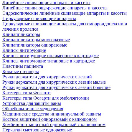
Линейные сшивающие аппараты и кассеты
Линейные сшивающе-режущие аппараты и кассеты
Эндоскопические линейные сшивающие аппараты и кассеты
Циркулярные сшивающие аппараты
Циркулярные сшивающие аппараты для геморроидопексии и
лечения пролапса
Клипаппликаторы
Клипаппликаторы многоразовые
Клипаппликаторы одноразовые
Клипсы лигирующие
Клипсы лигирующие полимерные в картридже
Клипсы лигирующие титановые в картридже
Пластины пациента
Кожные степлеры
Ручки держатели для хирургических лезвий
Ручки держатели для хирургических лезвий малые
Ручки держатели для хирургических лезвий большие
Катетеры типа Фогарти
Катетеры типа Фогарти для эмболэктомии
Устройства для защиты раны
Общебольничные медизделия
Медицинские средства индивидуальной защиты
Костюм защитный одноразовый с капюшоном
Комбинезон защитный одноразовый с капюшоном
Перчатки смотровые одноразовые