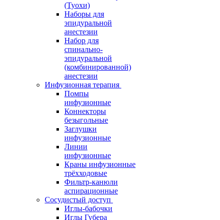
(Туохи)
Наборы для
эпидуральной
анестезии
Набор для
спинально-
эпидуральной
(комбинированной)
анестезии
Инфузионная терапия
Помпы
инфузионные
Коннекторы
безыгольные
Заглушки
инфузионные
Линии
инфузионные
Краны инфузионные
трёхходовые
Фильтр-канюли
аспирационные
Сосудистый доступ
Иглы-бабочки
Иглы Губера