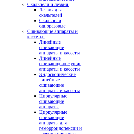
Скальпели и лезвия
Лезвия для
скальпелей
Скальпели
одноразовые
Сшивающие аппараты и
кассеты
Линейные
сшивающие
аппараты и кассеты
Линейные
сшивающе-режущие
аппараты и кассеты
Эндоскопические
линейные
сшивающие
аппараты и кассеты
Циркулярные
сшивающие
аппараты
Циркулярные
сшивающие
аппараты для
геморроидопексии и
лечения пролапса