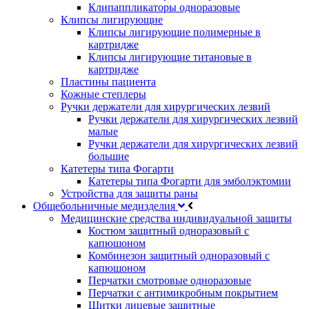
Клипаппликаторы одноразовые
Клипсы лигирующие
Клипсы лигирующие полимерные в
картридже
Клипсы лигирующие титановые в
картридже
Пластины пациента
Кожные степлеры
Ручки держатели для хирургических лезвий
Ручки держатели для хирургических лезвий
малые
Ручки держатели для хирургических лезвий
большие
Катетеры типа Фогарти
Катетеры типа Фогарти для эмболэктомии
Устройства для защиты раны
Общебольничные медизделия
Медицинские средства индивидуальной защиты
Костюм защитный одноразовый с
капюшоном
Комбинезон защитный одноразовый с
капюшоном
Перчатки смотровые одноразовые
Перчатки с антимикробным покрытием
Щитки лицевые защитные