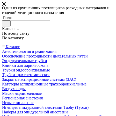
Один из крупнейших поставщиков расходных материалов и
изделий медицинского назначения
Каталог
По всему сайту
По каталогу
Каталог
Анестезиология и реанимация
Обеспечение проходимости дыхательных путей
Эндотрахеальные трубки
Клинки для ларингоскопа
Трубки эндобронхиальные
Трубки трахеостомические
Закрытые аспирационные системы (ЗАС)
Катетеры аспирационные трахеобронхиальные
Воздуховоды
Маски ларингеальные
Регионарная анестезия
Иглы спинальные
Игла для эпидуральной анестезии Tuohy (Туохи)
Наборы для эпидуральной анестезии