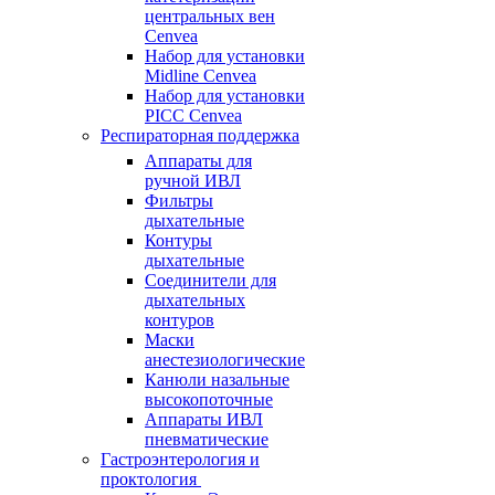
центральных вен
Cenvea
Набор для установки
Midline Cenvea
Набор для установки
PICC Cenvea
Респираторная поддержка
Аппараты для
ручной ИВЛ
Фильтры
дыхательные
Контуры
дыхательные
Соединители для
дыхательных
контуров
Маски
анестезиологические
Канюли назальные
высокопоточные
Аппараты ИВЛ
пневматические
Гастроэнтерология и
проктология