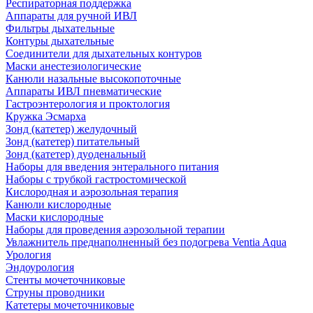
Респираторная поддержка
Аппараты для ручной ИВЛ
Фильтры дыхательные
Контуры дыхательные
Соединители для дыхательных контуров
Маски анестезиологические
Канюли назальные высокопоточные
Аппараты ИВЛ пневматические
Гастроэнтерология и проктология
Кружка Эсмарха
Зонд (катетер) желудочный
Зонд (катетер) питательный
Зонд (катетер) дуоденальный
Наборы для введения энтерального питания
Наборы с трубкой гастростомической
Кислородная и аэрозольная терапия
Канюли кислородные
Маски кислородные
Наборы для проведения аэрозольной терапии
Увлажнитель преднаполненный без подогрева Ventia Aqua
Урология
Эндоурология
Стенты мочеточниковые
Струны проводники
Катетеры мочеточниковые