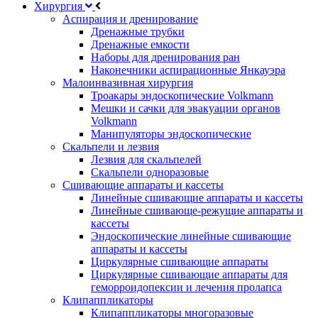
Хирургия
Аспирация и дренирование
Дренажные трубки
Дренажные емкости
Наборы для дренирования ран
Наконечники аспирационные Янкауэра
Малоинвазивная хирургия
Троакары эндоскопические Volkmann
Мешки и сачки для эвакуации органов
Volkmann
Манипуляторы эндоскопические
Скальпели и лезвия
Лезвия для скальпелей
Скальпели одноразовые
Сшивающие аппараты и кассеты
Линейные сшивающие аппараты и кассеты
Линейные сшивающе-режущие аппараты и
кассеты
Эндоскопические линейные сшивающие
аппараты и кассеты
Циркулярные сшивающие аппараты
Циркулярные сшивающие аппараты для
геморроидопексии и лечения пролапса
Клипаппликаторы
Клипаппликаторы многоразовые