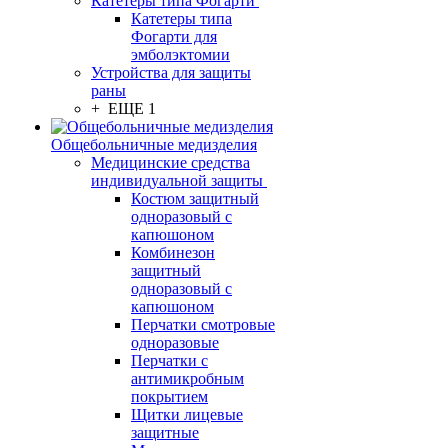
Катетеры типа Фогарти
Катетеры типа
Фогарти для
эмболэктомии
Устройства для защиты
раны
+ ЕЩЕ 1
Общебольничные медизделия
Медицинские средства
индивидуальной защиты
Костюм защитный
одноразовый с
капюшоном
Комбинезон
защитный
одноразовый с
капюшоном
Перчатки смотровые
одноразовые
Перчатки с
антимикробным
покрытием
Щитки лицевые
защитные