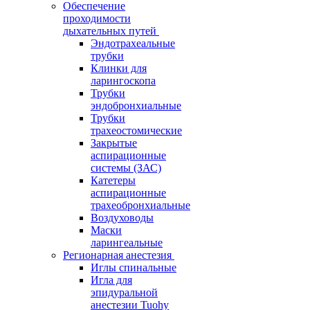
Обеспечение
проходимости
дыхательных путей
Эндотрахеальные
трубки
Клинки для
ларингоскопа
Трубки
эндобронхиальные
Трубки
трахеостомические
Закрытые
аспирационные
системы (ЗАС)
Катетеры
аспирационные
трахеобронхиальные
Воздуховоды
Маски
ларингеальные
Регионарная анестезия
Иглы спинальные
Игла для
эпидуральной
анестезии Tuohy