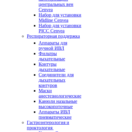
центральных вен
Cenvea
Набор для установки
Midline Cenvea
Набор для установки
PICC Cenvea
Респираторная поддержка
Аппараты для
ручной ИВЛ
Фильтры
дыхательные
Контуры
дыхательные
Соединители для
дыхательных
контуров
Маски
анестезиологические
Канюли назальные
высокопоточные
Аппараты ИВЛ
пневматические
Гастроэнтерология и
проктология