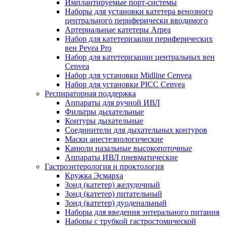
Имплантируемые порт‑системы
Наборы для установки катетера венозного
центрального периферически вводимого
Артериальные катетеры Arpea
Набор для катетеризации периферических
вен Pevea Pro
Набор для катетеризации центральных вен
Cenvea
Набор для установки Midline Cenvea
Набор для установки PICC Cenvea
Респираторная поддержка
Аппараты для ручной ИВЛ
Фильтры дыхательные
Контуры дыхательные
Соединители для дыхательных контуров
Маски анестезиологические
Канюли назальные высокопоточные
Аппараты ИВЛ пневматические
Гастроэнтерология и проктология
Кружка Эсмарха
Зонд (катетер) желудочный
Зонд (катетер) питательный
Зонд (катетер) дуоденальный
Наборы для введения энтерального питания
Наборы с трубкой гастростомической