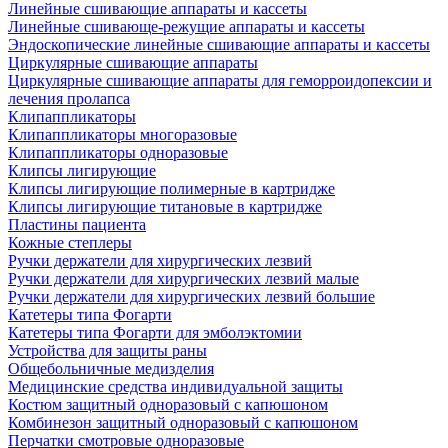
Линейные сшивающие аппараты и кассеты
Линейные сшивающе-режущие аппараты и кассеты
Эндоскопические линейные сшивающие аппараты и кассеты
Циркулярные сшивающие аппараты
Циркулярные сшивающие аппараты для геморроидопексии и
лечения пролапса
Клипаппликаторы
Клипаппликаторы многоразовые
Клипаппликаторы одноразовые
Клипсы лигирующие
Клипсы лигирующие полимерные в картридже
Клипсы лигирующие титановые в картридже
Пластины пациента
Кожные степлеры
Ручки держатели для хирургических лезвий
Ручки держатели для хирургических лезвий малые
Ручки держатели для хирургических лезвий большие
Катетеры типа Фогарти
Катетеры типа Фогарти для эмболэктомии
Устройства для защиты раны
Общебольничные медизделия
Медицинские средства индивидуальной защиты
Костюм защитный одноразовый с капюшоном
Комбинезон защитный одноразовый с капюшоном
Перчатки смотровые одноразовые