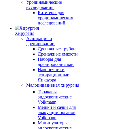
Уродинамические
исследования
Катетеры для
уродинамических
исследований
Хирургия
Аспирация и
дренирование
Дренажные трубки
Дренажные емкости
Наборы для
дренирования ран
Наконечники
аспирационные
Янкауэра
Малоинвазивная хирургия
Троакары
эндоскопические
Volkmann
Мешки и сачки для
эвакуации органов
Volkmann
Манипуляторы
эндоскопические