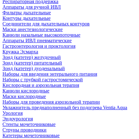
Респираторная поддержка
Аппараты для ручной ИВЛ
Фильтры дыхательные
Контуры дыхательные
Соединители для дыхательных контуров
Маски анестезиологические
Канюли назальные высокопоточные
Аппараты ИВЛ пневматические
Гастроэнтерология и проктология
Кружка Эсмарха
Зонд (катетер) желудочный
Зонд (катетер) питательный
Зонд (катетер) дуоденальный
Наборы для введения энтерального питания
Наборы с трубкой гастростомической
Кислородная и аэрозольная терапия
Канюли кислородные
Маски кислородные
Наборы для проведения аэрозольной терапии
Увлажнитель преднаполненный без подогрева Ventia Aqua
Урология
Эндоурология
Стенты мочеточниковые
Струны проводники
Катетеры мочеточниковые