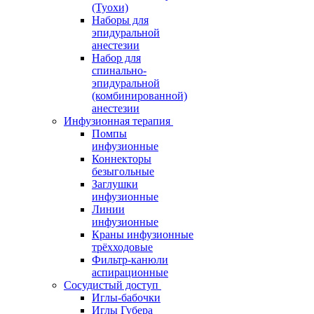
(Туохи)
Наборы для
эпидуральной
анестезии
Набор для
спинально-
эпидуральной
(комбинированной)
анестезии
Инфузионная терапия
Помпы
инфузионные
Коннекторы
безыгольные
Заглушки
инфузионные
Линии
инфузионные
Краны инфузионные
трёхходовые
Фильтр-канюли
аспирационные
Сосудистый доступ
Иглы-бабочки
Иглы Губера