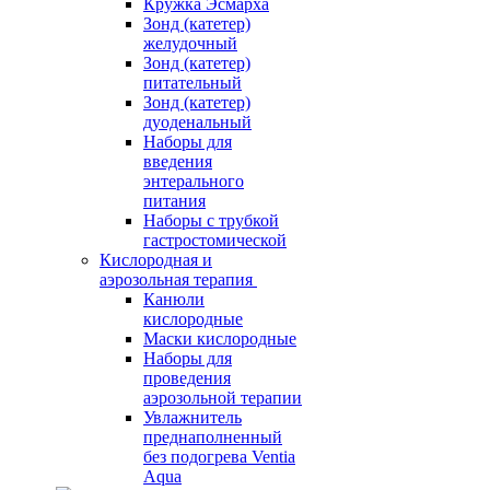
Кружка Эсмарха
Зонд (катетер)
желудочный
Зонд (катетер)
питательный
Зонд (катетер)
дуоденальный
Наборы для
введения
энтерального
питания
Наборы с трубкой
гастростомической
Кислородная и
аэрозольная терапия
Канюли
кислородные
Маски кислородные
Наборы для
проведения
аэрозольной терапии
Увлажнитель
преднаполненный
без подогрева Ventia
Aqua