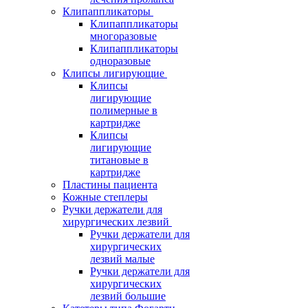
Клипаппликаторы
Клипаппликаторы
многоразовые
Клипаппликаторы
одноразовые
Клипсы лигирующие
Клипсы
лигирующие
полимерные в
картридже
Клипсы
лигирующие
титановые в
картридже
Пластины пациента
Кожные степлеры
Ручки держатели для
хирургических лезвий
Ручки держатели для
хирургических
лезвий малые
Ручки держатели для
хирургических
лезвий большие