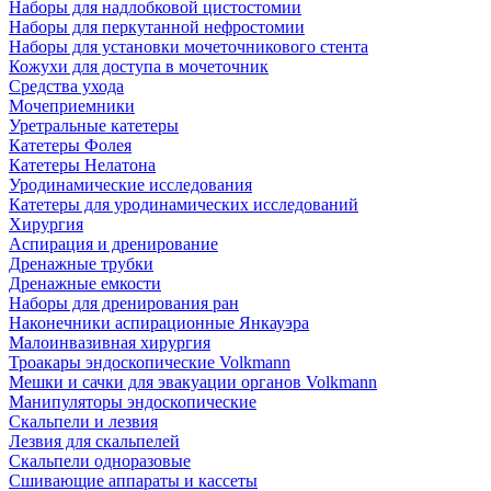
Наборы для надлобковой цистостомии
Наборы для перкутанной нефростомии
Наборы для установки мочеточникового стента
Кожухи для доступа в мочеточник
Средства ухода
Мочеприемники
Уретральные катетеры
Катетеры Фолея
Катетеры Нелатона
Уродинамические исследования
Катетеры для уродинамических исследований
Хирургия
Аспирация и дренирование
Дренажные трубки
Дренажные емкости
Наборы для дренирования ран
Наконечники аспирационные Янкауэра
Малоинвазивная хирургия
Троакары эндоскопические Volkmann
Мешки и сачки для эвакуации органов Volkmann
Манипуляторы эндоскопические
Скальпели и лезвия
Лезвия для скальпелей
Скальпели одноразовые
Сшивающие аппараты и кассеты