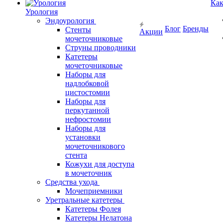
Как
Урология
Эндоурология
Блог
Бренды
Стенты
Акции
мочеточниковые
Струны проводники
Катетеры
мочеточниковые
Наборы для
надлобковой
цистостомии
Наборы для
перкутанной
нефростомии
Наборы для
установки
мочеточникового
стента
Кожухи для доступа
в мочеточник
Средства ухода
Мочеприемники
Уретральные катетеры
Катетеры Фолея
Катетеры Нелатона