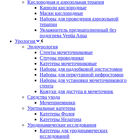
Кислородная и аэрозольная терапия
Канюли кислородные
Маски кислородные
Наборы для проведения аэрозольной
терапии
Увлажнитель преднаполненный без
подогрева Ventia Aqua
Урология
Эндоурология
Стенты мочеточниковые
Струны проводники
Катетеры мочеточниковые
Наборы для надлобковой цистостомии
Наборы для перкутанной нефростомии
Наборы для установки мочеточникового
стента
Кожухи для доступа в мочеточник
Средства ухода
Мочеприемники
Уретральные катетеры
Катетеры Фолея
Катетеры Нелатона
Уродинамические исследования
Катетеры для уродинамических
исследований