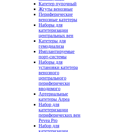
Катетер пупочный
Жгуты венозные
Периферические
венозные катетеры
Наборы для
катетеризации
центральных вен
Катетеры для
гемодиализа
Имплантируемые
порт‑системы
Наборы для
установки катетера
венозного
центрального
периферически
вводимого
Артериальные
катетеры Arpea
Набор для
катетеризации
периферических вен
Pevea Pro
Набор для
катетеризации