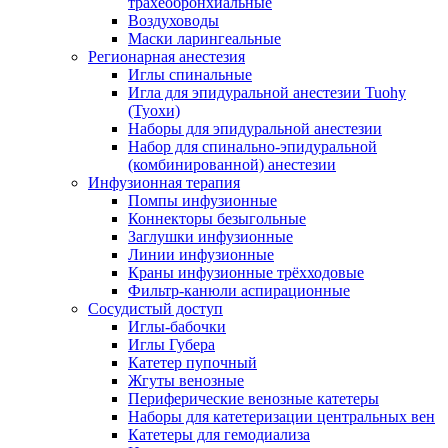
трахеобронхиальные
Воздуховоды
Маски ларингеальные
Регионарная анестезия
Иглы спинальные
Игла для эпидуральной анестезии Tuohy
(Туохи)
Наборы для эпидуральной анестезии
Набор для спинально-эпидуральной
(комбинированной) анестезии
Инфузионная терапия
Помпы инфузионные
Коннекторы безыгольные
Заглушки инфузионные
Линии инфузионные
Краны инфузионные трёхходовые
Фильтр-канюли аспирационные
Сосудистый доступ
Иглы-бабочки
Иглы Губера
Катетер пупочный
Жгуты венозные
Периферические венозные катетеры
Наборы для катетеризации центральных вен
Катетеры для гемодиализа