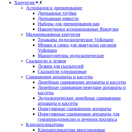
Хирургия
Аспирация и дренирование
Дренажные трубки
Дренажные емкости
Наборы для дренирования ран
Наконечники аспирационные Янкауэра
Малоинвазивная хирургия
Троакары эндоскопические Volkmann
Мешки и сачки для эвакуации органов
Volkmann
Манипуляторы эндоскопические
Скальпели и лезвия
Лезвия для скальпелей
Скальпели одноразовые
Сшивающие аппараты и кассеты
Линейные сшивающие аппараты и кассеты
Линейные сшивающе-режущие аппараты и
кассеты
Эндоскопические линейные сшивающие
аппараты и кассеты
Циркулярные сшивающие аппараты
Циркулярные сшивающие аппараты для
геморроидопексии и лечения пролапса
Клипаппликаторы
Клипаппликаторы многоразовые