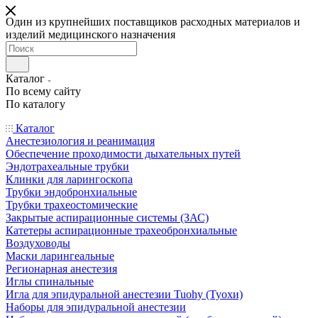
Один из крупнейших поставщиков расходных материалов и
изделий медицинского назначения
Каталог
По всему сайту
По каталогу
Каталог
Анестезиология и реанимация
Обеспечение проходимости дыхательных путей
Эндотрахеальные трубки
Клинки для ларингоскопа
Трубки эндобронхиальные
Трубки трахеостомические
Закрытые аспирационные системы (ЗАС)
Катетеры аспирационные трахеобронхиальные
Воздуховоды
Маски ларингеальные
Регионарная анестезия
Иглы спинальные
Игла для эпидуральной анестезии Tuohy (Туохи)
Наборы для эпидуральной анестезии