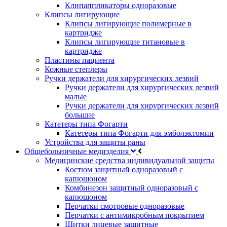
Клипаппликаторы одноразовые
Клипсы лигирующие
Клипсы лигирующие полимерные в
картридже
Клипсы лигирующие титановые в
картридже
Пластины пациента
Кожные степлеры
Ручки держатели для хирургических лезвий
Ручки держатели для хирургических лезвий
малые
Ручки держатели для хирургических лезвий
большие
Катетеры типа Фогарти
Катетеры типа Фогарти для эмболэктомии
Устройства для защиты раны
Общебольничные медизделия
Медицинские средства индивидуальной защиты
Костюм защитный одноразовый с
капюшоном
Комбинезон защитный одноразовый с
капюшоном
Перчатки смотровые одноразовые
Перчатки с антимикробным покрытием
Щитки лицевые защитные