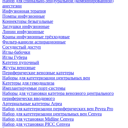
Набор для спинально-эпидуральной (комбинированной)
анестезии
Инфузионная терапия
Помпы инфузионные
Коннекторы безыгольные
Заглушки инфузионные
Линии инфузионные
Краны инфузионные трёхходовые
Фильтр-канюли аспирационные
Сосудистый доступ
Иглы-бабочки
Иглы Губера
Катетер пупочный
Жгуты венозные
Периферические венозные катетеры
Наборы для катетеризации центральных вен
Катетеры для гемодиализа
Имплантируемые порт‑системы
Наборы для установки катетера венозного центрального
периферически вводимого
Артериальные катетеры Arpea
Набор для катетеризации периферических вен Pevea Pro
Набор для катетеризации центральных вен Cenvea
Набор для установки Midline Cenvea
Набор для установки PICC Cenvea