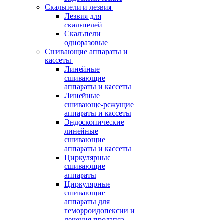
Скальпели и лезвия
Лезвия для
скальпелей
Скальпели
одноразовые
Сшивающие аппараты и
кассеты
Линейные
сшивающие
аппараты и кассеты
Линейные
сшивающе-режущие
аппараты и кассеты
Эндоскопические
линейные
сшивающие
аппараты и кассеты
Циркулярные
сшивающие
аппараты
Циркулярные
сшивающие
аппараты для
геморроидопексии и
лечения пролапса