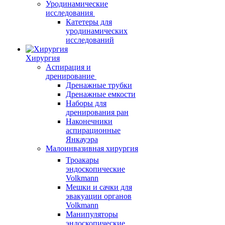
Уродинамические
исследования
Катетеры для
уродинамических
исследований
Хирургия
Аспирация и
дренирование
Дренажные трубки
Дренажные емкости
Наборы для
дренирования ран
Наконечники
аспирационные
Янкауэра
Малоинвазивная хирургия
Троакары
эндоскопические
Volkmann
Мешки и сачки для
эвакуации органов
Volkmann
Манипуляторы
эндоскопические