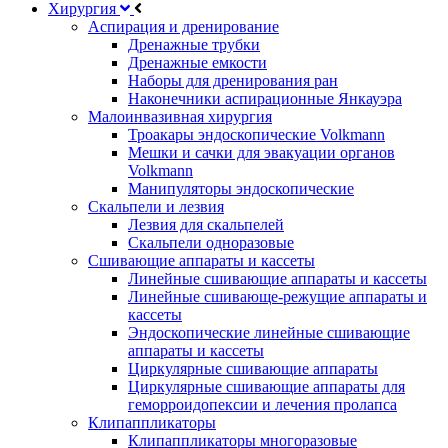
Хирургия
Аспирация и дренирование
Дренажные трубки
Дренажные емкости
Наборы для дренирования ран
Наконечники аспирационные Янкауэра
Малоинвазивная хирургия
Троакары эндоскопические Volkmann
Мешки и сачки для эвакуации органов
Volkmann
Манипуляторы эндоскопические
Скальпели и лезвия
Лезвия для скальпелей
Скальпели одноразовые
Сшивающие аппараты и кассеты
Линейные сшивающие аппараты и кассеты
Линейные сшивающе-режущие аппараты и
кассеты
Эндоскопические линейные сшивающие
аппараты и кассеты
Циркулярные сшивающие аппараты
Циркулярные сшивающие аппараты для
геморроидопексии и лечения пролапса
Клипаппликаторы
Клипаппликаторы многоразовые