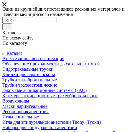
Один из крупнейших поставщиков расходных материалов и
изделий медицинского назначения
Каталог
По всему сайту
По каталогу
Каталог
Анестезиология и реанимация
Обеспечение проходимости дыхательных путей
Эндотрахеальные трубки
Клинки для ларингоскопа
Трубки эндобронхиальные
Трубки трахеостомические
Закрытые аспирационные системы (ЗАС)
Катетеры аспирационные трахеобронхиальные
Воздуховоды
Маски ларингеальные
Регионарная анестезия
Иглы спинальные
Игла для эпидуральной анестезии Tuohy (Туохи)
Наборы для эпидуральной анестезии