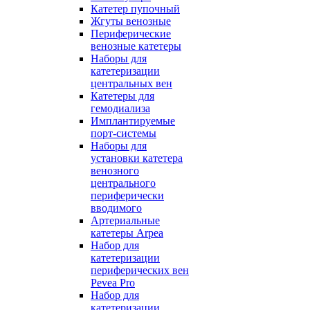
Катетер пупочный
Жгуты венозные
Периферические
венозные катетеры
Наборы для
катетеризации
центральных вен
Катетеры для
гемодиализа
Имплантируемые
порт‑системы
Наборы для
установки катетера
венозного
центрального
периферически
вводимого
Артериальные
катетеры Arpea
Набор для
катетеризации
периферических вен
Pevea Pro
Набор для
катетеризации