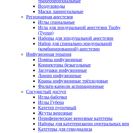
трахеобронхиальные
Воздуховоды
Маски ларингеальные
Регионарная анестезия
Иглы спинальные
Игла для эпидуральной анестезии Tuohy
(Туохи)
Наборы для эпидуральной анестезии
Набор для спинально-эпидуральной
(комбинированной) анестезии
Инфузионная терапия
Помпы инфузионные
Коннекторы безыгольные
Заглушки инфузионные
Линии инфузионные
Краны инфузионные трёхходовые
Фильтр-канюли аспирационные
Сосудистый доступ
Иглы-бабочки
Иглы Губера
Катетер пупочный
Жгуты венозные
Периферические венозные катетеры
Наборы для катетеризации центральных вен
Катетеры для гемодиализа