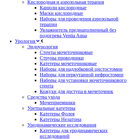
Кислородная и аэрозольная терапия
Канюли кислородные
Маски кислородные
Наборы для проведения аэрозольной
терапии
Увлажнитель преднаполненный без
подогрева Ventia Aqua
Урология
Эндоурология
Стенты мочеточниковые
Струны проводники
Катетеры мочеточниковые
Наборы для надлобковой цистостомии
Наборы для перкутанной нефростомии
Наборы для установки мочеточникового
стента
Кожухи для доступа в мочеточник
Средства ухода
Мочеприемники
Уретральные катетеры
Катетеры Фолея
Катетеры Нелатона
Уродинамические исследования
Катетеры для уродинамических
исследований