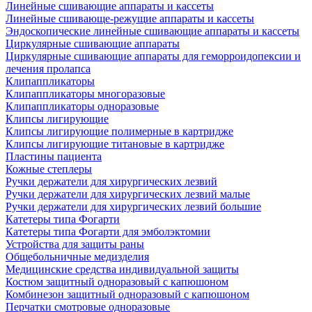
Линейные сшивающие аппараты и кассеты
Линейные сшивающе-режущие аппараты и кассеты
Эндоскопические линейные сшивающие аппараты и кассеты
Циркулярные сшивающие аппараты
Циркулярные сшивающие аппараты для геморроидопексии и
лечения пролапса
Клипаппликаторы
Клипаппликаторы многоразовые
Клипаппликаторы одноразовые
Клипсы лигирующие
Клипсы лигирующие полимерные в картридже
Клипсы лигирующие титановые в картридже
Пластины пациента
Кожные степлеры
Ручки держатели для хирургических лезвий
Ручки держатели для хирургических лезвий малые
Ручки держатели для хирургических лезвий большие
Катетеры типа Фогарти
Катетеры типа Фогарти для эмболэктомии
Устройства для защиты раны
Общебольничные медизделия
Медицинские средства индивидуальной защиты
Костюм защитный одноразовый с капюшоном
Комбинезон защитный одноразовый с капюшоном
Перчатки смотровые одноразовые