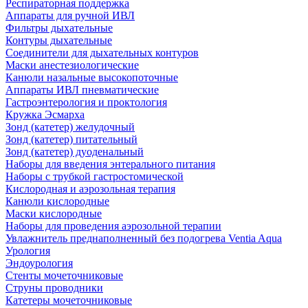
Респираторная поддержка
Аппараты для ручной ИВЛ
Фильтры дыхательные
Контуры дыхательные
Соединители для дыхательных контуров
Маски анестезиологические
Канюли назальные высокопоточные
Аппараты ИВЛ пневматические
Гастроэнтерология и проктология
Кружка Эсмарха
Зонд (катетер) желудочный
Зонд (катетер) питательный
Зонд (катетер) дуоденальный
Наборы для введения энтерального питания
Наборы с трубкой гастростомической
Кислородная и аэрозольная терапия
Канюли кислородные
Маски кислородные
Наборы для проведения аэрозольной терапии
Увлажнитель преднаполненный без подогрева Ventia Aqua
Урология
Эндоурология
Стенты мочеточниковые
Струны проводники
Катетеры мочеточниковые