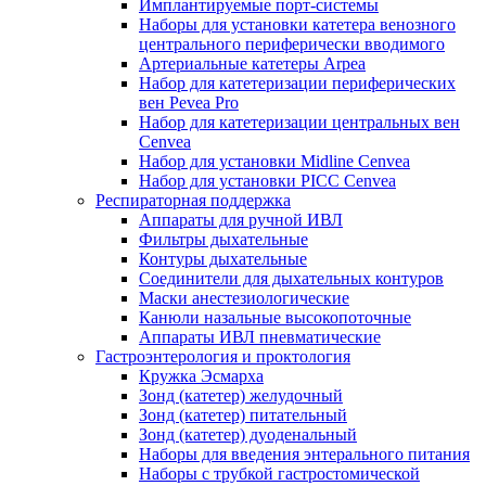
Имплантируемые порт‑системы
Наборы для установки катетера венозного
центрального периферически вводимого
Артериальные катетеры Arpea
Набор для катетеризации периферических
вен Pevea Pro
Набор для катетеризации центральных вен
Cenvea
Набор для установки Midline Cenvea
Набор для установки PICC Cenvea
Респираторная поддержка
Аппараты для ручной ИВЛ
Фильтры дыхательные
Контуры дыхательные
Соединители для дыхательных контуров
Маски анестезиологические
Канюли назальные высокопоточные
Аппараты ИВЛ пневматические
Гастроэнтерология и проктология
Кружка Эсмарха
Зонд (катетер) желудочный
Зонд (катетер) питательный
Зонд (катетер) дуоденальный
Наборы для введения энтерального питания
Наборы с трубкой гастростомической