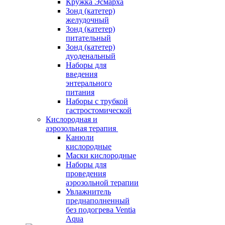
Кружка Эсмарха
Зонд (катетер)
желудочный
Зонд (катетер)
питательный
Зонд (катетер)
дуоденальный
Наборы для
введения
энтерального
питания
Наборы с трубкой
гастростомической
Кислородная и
аэрозольная терапия
Канюли
кислородные
Маски кислородные
Наборы для
проведения
аэрозольной терапии
Увлажнитель
преднаполненный
без подогрева Ventia
Aqua