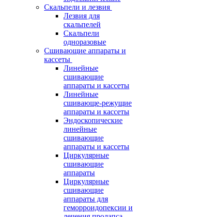
Скальпели и лезвия
Лезвия для
скальпелей
Скальпели
одноразовые
Сшивающие аппараты и
кассеты
Линейные
сшивающие
аппараты и кассеты
Линейные
сшивающе-режущие
аппараты и кассеты
Эндоскопические
линейные
сшивающие
аппараты и кассеты
Циркулярные
сшивающие
аппараты
Циркулярные
сшивающие
аппараты для
геморроидопексии и
лечения пролапса