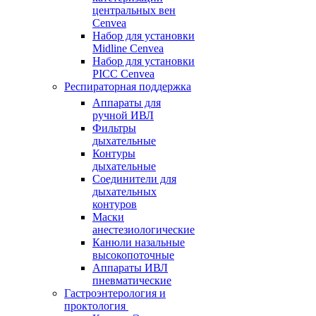
центральных вен
Cenvea
Набор для установки
Midline Cenvea
Набор для установки
PICC Cenvea
Респираторная поддержка
Аппараты для
ручной ИВЛ
Фильтры
дыхательные
Контуры
дыхательные
Соединители для
дыхательных
контуров
Маски
анестезиологические
Канюли назальные
высокопоточные
Аппараты ИВЛ
пневматические
Гастроэнтерология и
проктология