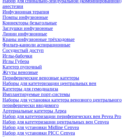
Набор для спинально-эпидуральной (комбинированной)
анестезии
Инфузионная терапия
Помпы инфузионные
Коннекторы безыгольные
Заглушки инфузионные
Линии инфузионные
Краны инфузионные трёхходовые
Фильтр-канюли аспирационные
Сосудистый доступ
Иглы-бабочки
Иглы Губера
Катетер пупочный
Жгуты венозные
Периферические венозные катетеры
Наборы для катетеризации центральных вен
Катетеры для гемодиализа
Имплантируемые порт‑системы
Наборы для установки катетера венозного центрального
периферически вводимого
Артериальные катетеры Arpea
Набор для катетеризации периферических вен Pevea Pro
Набор для катетеризации центральных вен Cenvea
Набор для установки Midline Cenvea
Набор для установки PICC Cenvea