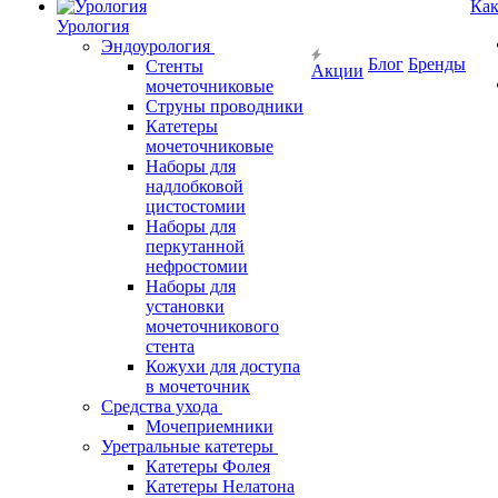
Как
Урология
Эндоурология
Блог
Бренды
Стенты
Акции
мочеточниковые
Струны проводники
Катетеры
мочеточниковые
Наборы для
надлобковой
цистостомии
Наборы для
перкутанной
нефростомии
Наборы для
установки
мочеточникового
стента
Кожухи для доступа
в мочеточник
Средства ухода
Мочеприемники
Уретральные катетеры
Катетеры Фолея
Катетеры Нелатона