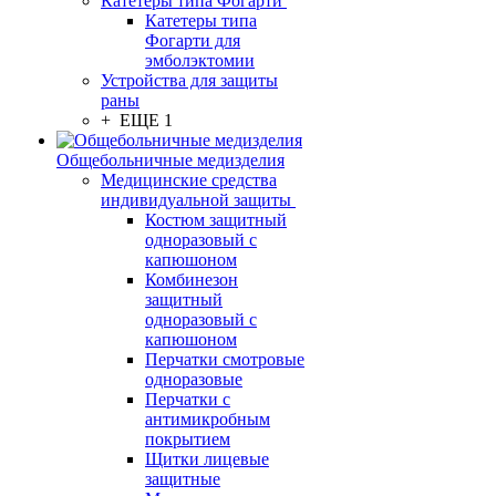
Катетеры типа Фогарти
Катетеры типа
Фогарти для
эмболэктомии
Устройства для защиты
раны
+ ЕЩЕ 1
Общебольничные медизделия
Медицинские средства
индивидуальной защиты
Костюм защитный
одноразовый с
капюшоном
Комбинезон
защитный
одноразовый с
капюшоном
Перчатки смотровые
одноразовые
Перчатки с
антимикробным
покрытием
Щитки лицевые
защитные