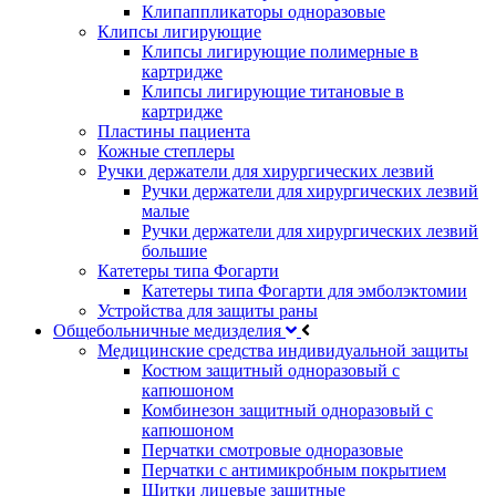
Клипаппликаторы одноразовые
Клипсы лигирующие
Клипсы лигирующие полимерные в
картридже
Клипсы лигирующие титановые в
картридже
Пластины пациента
Кожные степлеры
Ручки держатели для хирургических лезвий
Ручки держатели для хирургических лезвий
малые
Ручки держатели для хирургических лезвий
большие
Катетеры типа Фогарти
Катетеры типа Фогарти для эмболэктомии
Устройства для защиты раны
Общебольничные медизделия
Медицинские средства индивидуальной защиты
Костюм защитный одноразовый с
капюшоном
Комбинезон защитный одноразовый с
капюшоном
Перчатки смотровые одноразовые
Перчатки с антимикробным покрытием
Щитки лицевые защитные