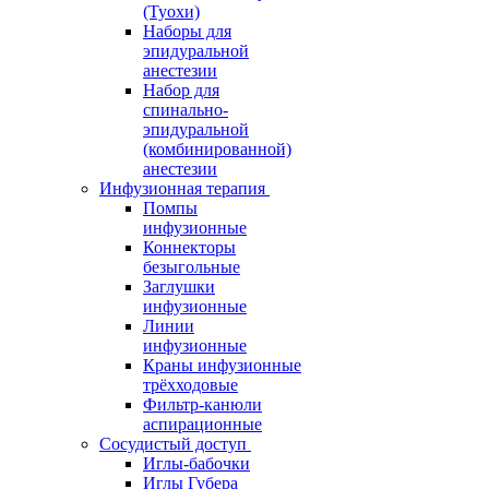
(Туохи)
Наборы для
эпидуральной
анестезии
Набор для
спинально-
эпидуральной
(комбинированной)
анестезии
Инфузионная терапия
Помпы
инфузионные
Коннекторы
безыгольные
Заглушки
инфузионные
Линии
инфузионные
Краны инфузионные
трёхходовые
Фильтр-канюли
аспирационные
Сосудистый доступ
Иглы-бабочки
Иглы Губера