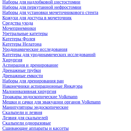
Наборы для надлобковой цистостомии
Наборы для перкутанной нефростомии
Наборы для установки мочеточникового стента
Кожухи для доступа в мочеточник
Средства ухода
Мочеприемники
Уретральные катетеры
Катетеры Фолея
Катетеры Нелатона
Уродинамические исследования
Катетеры для уродинамических исследований
Хирургия
Аспирация и дренирование
Дренажные трубки
Дренажные емкости
Наборы для дренирования ран
Наконечники аспирационные Янкауэра
Малоинвазивная хирургия
Троакары эндоскопические Volkmann
Мешки и сачки для эвакуации органов Volkmann
Манипуляторы эндоскопические
Скальпели и лезвия
Лезвия для скальпелей
Скальпели одноразовые
Сшивающие аппараты и кассеты