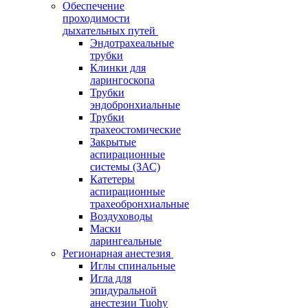
Обеспечение
проходимости
дыхательных путей
Эндотрахеальные
трубки
Клинки для
ларингоскопа
Трубки
эндобронхиальные
Трубки
трахеостомические
Закрытые
аспирационные
системы (ЗАС)
Катетеры
аспирационные
трахеобронхиальные
Воздуховоды
Маски
ларингеальные
Регионарная анестезия
Иглы спинальные
Игла для
эпидуральной
анестезии Tuohy