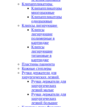
Клипаппликаторы
Клипаппликаторы
многоразовые
Клипаппликаторы
одноразовые
Клипсы лигирующие
Клипсы
лигирующие
полимерные в
картридже
Клипсы
лигирующие
титановые в
картридже
Пластины пациента
Кожные степлеры
Ручки держатели для
хирургических лезвий
Ручки держатели для
хирургических
лезвий малые
Ручки держатели для
хирургических
лезвий большие