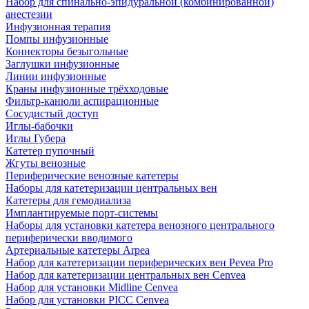
Набор для спинально-эпидуральной (комбинированной)
анестезии
Инфузионная терапия
Помпы инфузионные
Коннекторы безыгольные
Заглушки инфузионные
Линии инфузионные
Краны инфузионные трёхходовые
Фильтр-канюли аспирационные
Сосудистый доступ
Иглы-бабочки
Иглы Губера
Катетер пупочный
Жгуты венозные
Периферические венозные катетеры
Наборы для катетеризации центральных вен
Катетеры для гемодиализа
Имплантируемые порт‑системы
Наборы для установки катетера венозного центрального
периферически вводимого
Артериальные катетеры Arpea
Набор для катетеризации периферических вен Pevea Pro
Набор для катетеризации центральных вен Cenvea
Набор для установки Midline Cenvea
Набор для установки PICC Cenvea