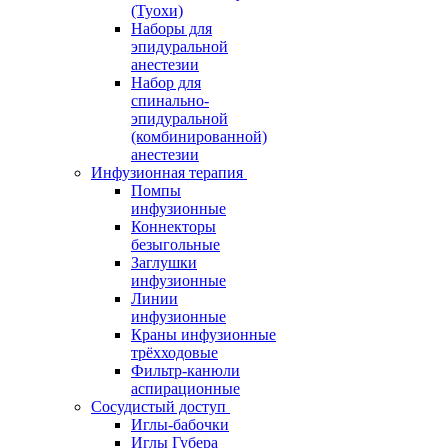
(Туохи)
Наборы для
эпидуральной
анестезии
Набор для
спинально-
эпидуральной
(комбинированной)
анестезии
Инфузионная терапия
Помпы
инфузионные
Коннекторы
безыгольные
Заглушки
инфузионные
Линии
инфузионные
Краны инфузионные
трёхходовые
Фильтр-канюли
аспирационные
Сосудистый доступ
Иглы-бабочки
Иглы Губера