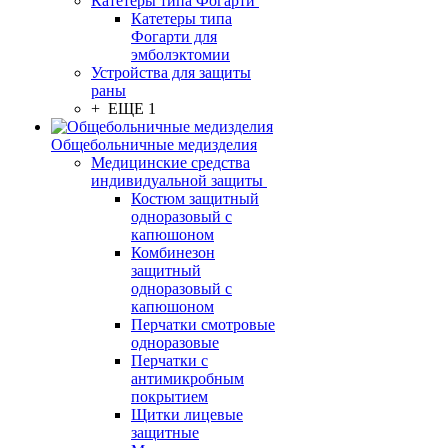
Катетеры типа Фогарти
Катетеры типа
Фогарти для
эмболэктомии
Устройства для защиты
раны
+ ЕЩЕ 1
Общебольничные медизделия
Медицинские средства
индивидуальной защиты
Костюм защитный
одноразовый с
капюшоном
Комбинезон
защитный
одноразовый с
капюшоном
Перчатки смотровые
одноразовые
Перчатки с
антимикробным
покрытием
Щитки лицевые
защитные