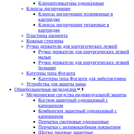
Клипаппликаторы одноразовые
Клипсы лигирующие
Клипсы лигирующие полимерные в
картридже
Клипсы лигирующие титановые в
картридже
Пластины пациента
Кожные степлеры
Ручки держатели для хирургических лезвий
Ручки держатели для хирургических лезвий
малые
Ручки держатели для хирургических лезвий
большие
Катетеры типа Фогарти
Катетеры типа Фогарти для эмболэктомии
Устройства для защиты раны
Общебольничные медизделия
Медицинские средства индивидуальной защиты
Костюм защитный одноразовый с
капюшоном
Комбинезон защитный одноразовый с
капюшоном
Перчатки смотровые одноразовые
Перчатки с антимикробным покрытием
Щитки лицевые защитные