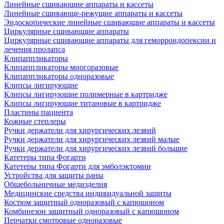
Линейные сшивающие аппараты и кассеты
Линейные сшивающе-режущие аппараты и кассеты
Эндоскопические линейные сшивающие аппараты и кассеты
Циркулярные сшивающие аппараты
Циркулярные сшивающие аппараты для геморроидопексии и
лечения пролапса
Клипаппликаторы
Клипаппликаторы многоразовые
Клипаппликаторы одноразовые
Клипсы лигирующие
Клипсы лигирующие полимерные в картридже
Клипсы лигирующие титановые в картридже
Пластины пациента
Кожные степлеры
Ручки держатели для хирургических лезвий
Ручки держатели для хирургических лезвий малые
Ручки держатели для хирургических лезвий большие
Катетеры типа Фогарти
Катетеры типа Фогарти для эмболэктомии
Устройства для защиты раны
Общебольничные медизделия
Медицинские средства индивидуальной защиты
Костюм защитный одноразовый с капюшоном
Комбинезон защитный одноразовый с капюшоном
Перчатки смотровые одноразовые