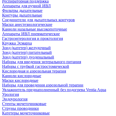
Респираторная поддержка
Аппараты для ручной ИВЛ
Фильтры дыхательные
Контуры дыхательные
Соединители для дыхательных контуров
Маски анестезиологические
Канюли назальные высокопоточные
Аппараты ИВЛ пневматические
Гастроэнтерология и проктология
Кружка Эсмарха
Зонд (катетер) желудочный
Зонд (катетер) питательный
Зонд (катетер) дуоденальный
Наборы для введения энтерального питания
Наборы с трубкой гастростомической
Кислородная и аэрозольная терапия
Канюли кислородные
Маски кислородные
Наборы для проведения аэрозольной терапии
Увлажнитель преднаполненный без подогрева Ventia Aqua
Урология
Эндоурология
Стенты мочеточниковые
Струны проводники
Катетеры мочеточниковые