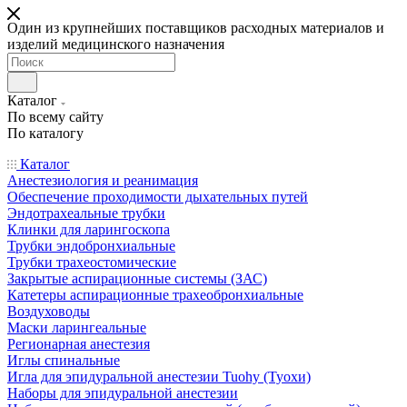
Один из крупнейших поставщиков расходных материалов и
изделий медицинского назначения
Каталог
По всему сайту
По каталогу
Каталог
Анестезиология и реанимация
Обеспечение проходимости дыхательных путей
Эндотрахеальные трубки
Клинки для ларингоскопа
Трубки эндобронхиальные
Трубки трахеостомические
Закрытые аспирационные системы (ЗАС)
Катетеры аспирационные трахеобронхиальные
Воздуховоды
Маски ларингеальные
Регионарная анестезия
Иглы спинальные
Игла для эпидуральной анестезии Tuohy (Туохи)
Наборы для эпидуральной анестезии