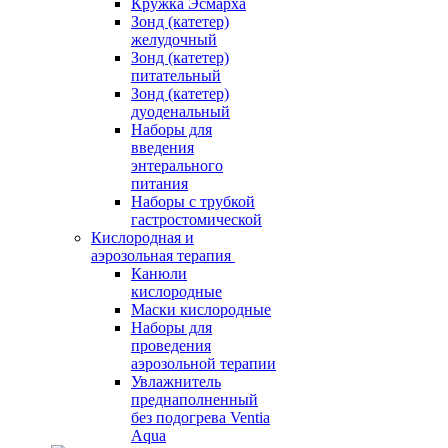
Кружка Эсмарха
Зонд (катетер)
желудочный
Зонд (катетер)
питательный
Зонд (катетер)
дуоденальный
Наборы для
введения
энтерального
питания
Наборы с трубкой
гастростомической
Кислородная и
аэрозольная терапия
Канюли
кислородные
Маски кислородные
Наборы для
проведения
аэрозольной терапии
Увлажнитель
преднаполненный
без подогрева Ventia
Aqua