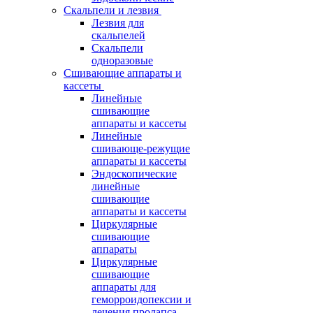
Скальпели и лезвия
Лезвия для
скальпелей
Скальпели
одноразовые
Сшивающие аппараты и
кассеты
Линейные
сшивающие
аппараты и кассеты
Линейные
сшивающе-режущие
аппараты и кассеты
Эндоскопические
линейные
сшивающие
аппараты и кассеты
Циркулярные
сшивающие
аппараты
Циркулярные
сшивающие
аппараты для
геморроидопексии и
лечения пролапса