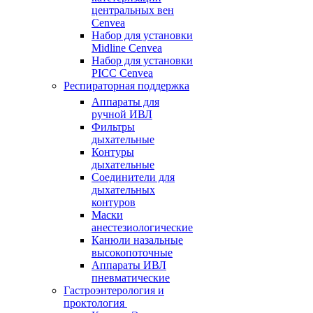
центральных вен
Cenvea
Набор для установки
Midline Cenvea
Набор для установки
PICC Cenvea
Респираторная поддержка
Аппараты для
ручной ИВЛ
Фильтры
дыхательные
Контуры
дыхательные
Соединители для
дыхательных
контуров
Маски
анестезиологические
Канюли назальные
высокопоточные
Аппараты ИВЛ
пневматические
Гастроэнтерология и
проктология