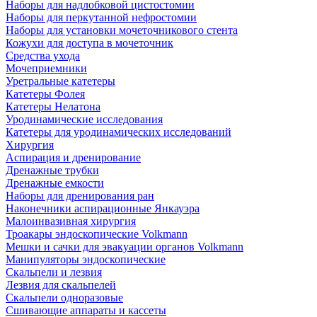
Наборы для надлобковой цистостомии
Наборы для перкутанной нефростомии
Наборы для установки мочеточникового стента
Кожухи для доступа в мочеточник
Средства ухода
Мочеприемники
Уретральные катетеры
Катетеры Фолея
Катетеры Нелатона
Уродинамические исследования
Катетеры для уродинамических исследований
Хирургия
Аспирация и дренирование
Дренажные трубки
Дренажные емкости
Наборы для дренирования ран
Наконечники аспирационные Янкауэра
Малоинвазивная хирургия
Троакары эндоскопические Volkmann
Мешки и сачки для эвакуации органов Volkmann
Манипуляторы эндоскопические
Скальпели и лезвия
Лезвия для скальпелей
Скальпели одноразовые
Сшивающие аппараты и кассеты