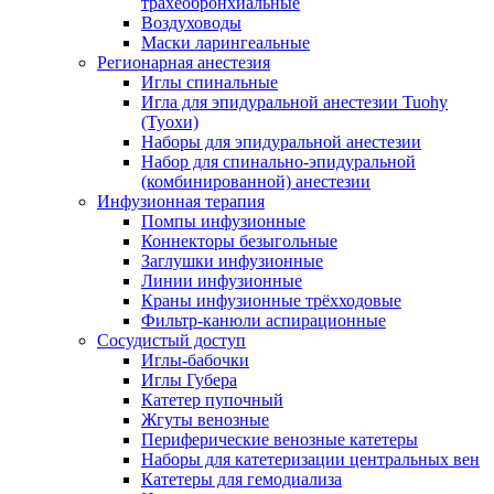
трахеобронхиальные
Воздуховоды
Маски ларингеальные
Регионарная анестезия
Иглы спинальные
Игла для эпидуральной анестезии Tuohy
(Туохи)
Наборы для эпидуральной анестезии
Набор для спинально-эпидуральной
(комбинированной) анестезии
Инфузионная терапия
Помпы инфузионные
Коннекторы безыгольные
Заглушки инфузионные
Линии инфузионные
Краны инфузионные трёхходовые
Фильтр-канюли аспирационные
Сосудистый доступ
Иглы-бабочки
Иглы Губера
Катетер пупочный
Жгуты венозные
Периферические венозные катетеры
Наборы для катетеризации центральных вен
Катетеры для гемодиализа