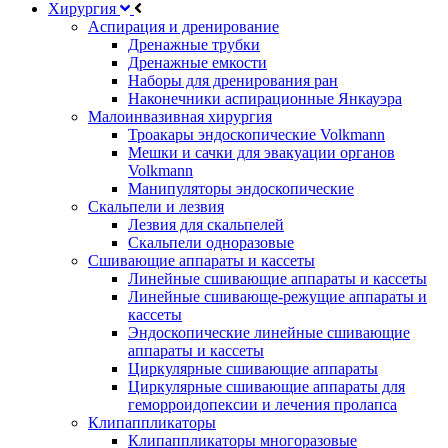
Хирургия
Аспирация и дренирование
Дренажные трубки
Дренажные емкости
Наборы для дренирования ран
Наконечники аспирационные Янкауэра
Малоинвазивная хирургия
Троакары эндоскопические Volkmann
Мешки и сачки для эвакуации органов
Volkmann
Манипуляторы эндоскопические
Скальпели и лезвия
Лезвия для скальпелей
Скальпели одноразовые
Сшивающие аппараты и кассеты
Линейные сшивающие аппараты и кассеты
Линейные сшивающе-режущие аппараты и
кассеты
Эндоскопические линейные сшивающие
аппараты и кассеты
Циркулярные сшивающие аппараты
Циркулярные сшивающие аппараты для
геморроидопексии и лечения пролапса
Клипаппликаторы
Клипаппликаторы многоразовые