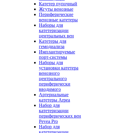
Катетер пупочный
Жгуты венозные
Периферические
венозные катетеры
Наборы для
катетеризации
центральных вен
Катетеры для
гемодиализа
Имплантируемые
порт‑системы
Наборы для
установки катетера
венозного
центрального
периферически
вводимого
Артериальные
катетеры Arpea
Набор для
катетеризации
периферических вен
Pevea Pro
Набор для
катетеризации