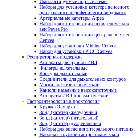
Имплантируемые порт‑системы
Наборы для установки катетера венозного
центрального периферически вводимого
Артериальные катетеры Arpea
Набор для катетеризации периферических
вен Pevea Pro
Набор для катетеризации центральных вен
Cenvea
Набор для установки Midline Cenvea
Набор для установки PICC Cenvea
Респираторная поддержка
Аппараты для ручной ИВЛ
Фильтры дыхательные
Контуры дыхательные
Соединители для дыхательных контуров
Маски анестезиологические
Канюли назальные высокопоточные
Аппараты ИВЛ пневматические
Гастроэнтерология и проктология
Кружка Эсмарха
Зонд (катетер) желудочный
Зонд (катетер) питательный
Зонд (катетер) дуоденальный
Наборы для введения энтерального питания
Наборы с трубкой гастростомической