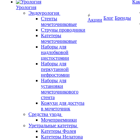
Как
Урология
Эндоурология
Блог
Бренды
Стенты
Акции
мочеточниковые
Струны проводники
Катетеры
мочеточниковые
Наборы для
надлобковой
цистостомии
Наборы для
перкутанной
нефростомии
Наборы для
установки
мочеточникового
стента
Кожухи для доступа
в мочеточник
Средства ухода
Мочеприемники
Уретральные катетеры
Катетеры Фолея
Катетеры Нелатона