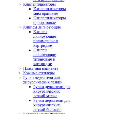
Клипаппликаторы
Клипаппликаторы
многоразовые
Клипаппликаторы
одноразовые
Клипсы лигирующие
Клипсы
лигирующие
полимерные в
картридже
Клипсы
лигирующие
титановые в
картридже
Пластины пациента
Кожные степлеры
Ручки держатели для
хирургических лезвий
Ручки держатели для
хирургических
лезвий малые
Ручки держатели для
хирургических
лезвий большие