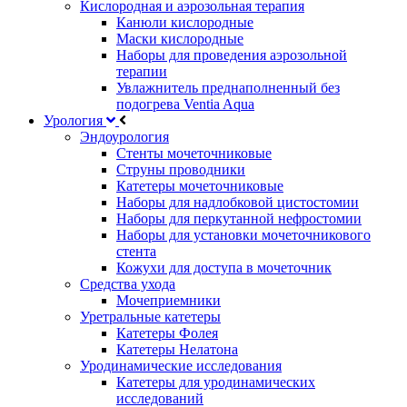
Кислородная и аэрозольная терапия
Канюли кислородные
Маски кислородные
Наборы для проведения аэрозольной
терапии
Увлажнитель преднаполненный без
подогрева Ventia Aqua
Урология
Эндоурология
Стенты мочеточниковые
Струны проводники
Катетеры мочеточниковые
Наборы для надлобковой цистостомии
Наборы для перкутанной нефростомии
Наборы для установки мочеточникового
стента
Кожухи для доступа в мочеточник
Средства ухода
Мочеприемники
Уретральные катетеры
Катетеры Фолея
Катетеры Нелатона
Уродинамические исследования
Катетеры для уродинамических
исследований