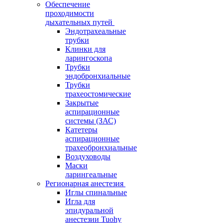
Обеспечение
проходимости
дыхательных путей
Эндотрахеальные
трубки
Клинки для
ларингоскопа
Трубки
эндобронхиальные
Трубки
трахеостомические
Закрытые
аспирационные
системы (ЗАС)
Катетеры
аспирационные
трахеобронхиальные
Воздуховоды
Маски
ларингеальные
Регионарная анестезия
Иглы спинальные
Игла для
эпидуральной
анестезии Tuohy