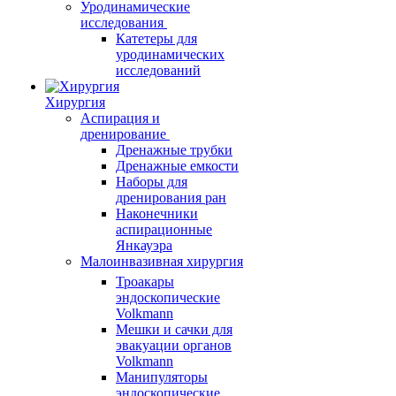
Уродинамические
исследования
Катетеры для
уродинамических
исследований
Хирургия
Аспирация и
дренирование
Дренажные трубки
Дренажные емкости
Наборы для
дренирования ран
Наконечники
аспирационные
Янкауэра
Малоинвазивная хирургия
Троакары
эндоскопические
Volkmann
Мешки и сачки для
эвакуации органов
Volkmann
Манипуляторы
эндоскопические