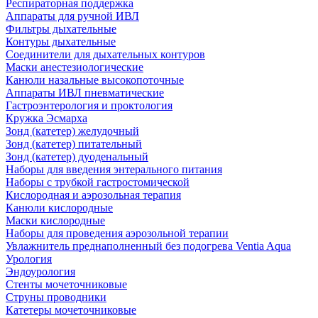
Респираторная поддержка
Аппараты для ручной ИВЛ
Фильтры дыхательные
Контуры дыхательные
Соединители для дыхательных контуров
Маски анестезиологические
Канюли назальные высокопоточные
Аппараты ИВЛ пневматические
Гастроэнтерология и проктология
Кружка Эсмарха
Зонд (катетер) желудочный
Зонд (катетер) питательный
Зонд (катетер) дуоденальный
Наборы для введения энтерального питания
Наборы с трубкой гастростомической
Кислородная и аэрозольная терапия
Канюли кислородные
Маски кислородные
Наборы для проведения аэрозольной терапии
Увлажнитель преднаполненный без подогрева Ventia Aqua
Урология
Эндоурология
Стенты мочеточниковые
Струны проводники
Катетеры мочеточниковые