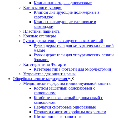
Клипаппликаторы одноразовые
Клипсы лигирующие
Клипсы лигирующие полимерные в
картридже
Клипсы лигирующие титановые в
картридже
Пластины пациента
Кожные степлеры
Ручки держатели для хирургических лезвий
Ручки держатели для хирургических лезвий
малые
Ручки держатели для хирургических лезвий
большие
Катетеры типа Фогарти
Катетеры типа Фогарти для эмболэктомии
Устройства для защиты раны
Общебольничные медизделия
Медицинские средства индивидуальной защиты
Костюм защитный одноразовый с
капюшоном
Комбинезон защитный одноразовый с
капюшоном
Перчатки смотровые одноразовые
Перчатки с антимикробным покрытием
Щитки лицевые защитные