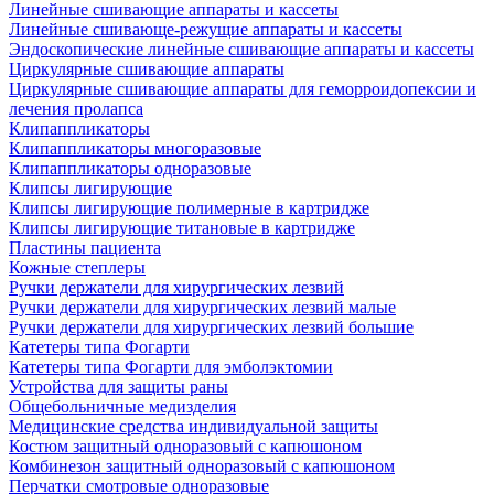
Линейные сшивающие аппараты и кассеты
Линейные сшивающе-режущие аппараты и кассеты
Эндоскопические линейные сшивающие аппараты и кассеты
Циркулярные сшивающие аппараты
Циркулярные сшивающие аппараты для геморроидопексии и
лечения пролапса
Клипаппликаторы
Клипаппликаторы многоразовые
Клипаппликаторы одноразовые
Клипсы лигирующие
Клипсы лигирующие полимерные в картридже
Клипсы лигирующие титановые в картридже
Пластины пациента
Кожные степлеры
Ручки держатели для хирургических лезвий
Ручки держатели для хирургических лезвий малые
Ручки держатели для хирургических лезвий большие
Катетеры типа Фогарти
Катетеры типа Фогарти для эмболэктомии
Устройства для защиты раны
Общебольничные медизделия
Медицинские средства индивидуальной защиты
Костюм защитный одноразовый с капюшоном
Комбинезон защитный одноразовый с капюшоном
Перчатки смотровые одноразовые