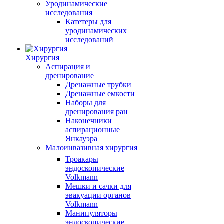
Уродинамические
исследования
Катетеры для
уродинамических
исследований
Хирургия
Аспирация и
дренирование
Дренажные трубки
Дренажные емкости
Наборы для
дренирования ран
Наконечники
аспирационные
Янкауэра
Малоинвазивная хирургия
Троакары
эндоскопические
Volkmann
Мешки и сачки для
эвакуации органов
Volkmann
Манипуляторы
эндоскопические