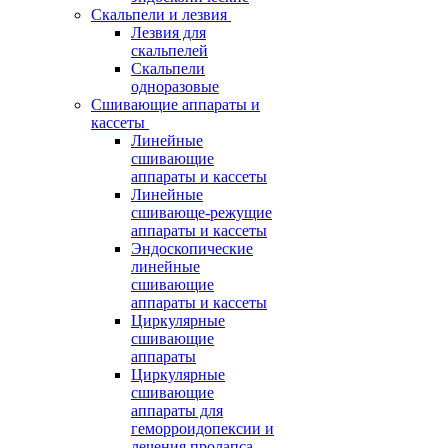
Скальпели и лезвия
Лезвия для
скальпелей
Скальпели
одноразовые
Сшивающие аппараты и
кассеты
Линейные
сшивающие
аппараты и кассеты
Линейные
сшивающе-режущие
аппараты и кассеты
Эндоскопические
линейные
сшивающие
аппараты и кассеты
Циркулярные
сшивающие
аппараты
Циркулярные
сшивающие
аппараты для
геморроидопексии и
лечения пролапса