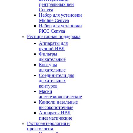
центральных вен
Cenvea
Набор для установки
Midline Cenvea
Набор для установки
PICC Cenvea
Респираторная поддержка
Аппараты для
ручной ИВЛ
Фильтры
дыхательные
Контуры
дыхательные
Соединители для
дыхательных
контуров
Маски
анестезиологические
Канюли назальные
высокопоточные
Аппараты ИВЛ
пневматические
Гастроэнтерология и
проктология