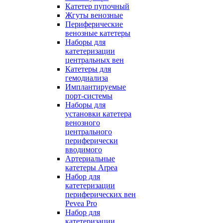
Катетер пупочный
Жгуты венозные
Периферические
венозные катетеры
Наборы для
катетеризации
центральных вен
Катетеры для
гемодиализа
Имплантируемые
порт‑системы
Наборы для
установки катетера
венозного
центрального
периферически
вводимого
Артериальные
катетеры Arpea
Набор для
катетеризации
периферических вен
Pevea Pro
Набор для
катетеризации