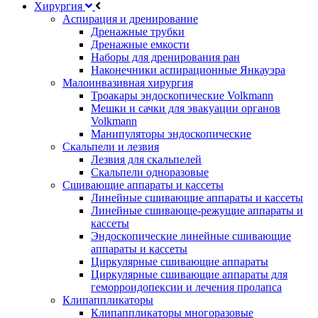
Хирургия
Аспирация и дренирование
Дренажные трубки
Дренажные емкости
Наборы для дренирования ран
Наконечники аспирационные Янкауэра
Малоинвазивная хирургия
Троакары эндоскопические Volkmann
Мешки и сачки для эвакуации органов
Volkmann
Манипуляторы эндоскопические
Скальпели и лезвия
Лезвия для скальпелей
Скальпели одноразовые
Сшивающие аппараты и кассеты
Линейные сшивающие аппараты и кассеты
Линейные сшивающе-режущие аппараты и
кассеты
Эндоскопические линейные сшивающие
аппараты и кассеты
Циркулярные сшивающие аппараты
Циркулярные сшивающие аппараты для
геморроидопексии и лечения пролапса
Клипаппликаторы
Клипаппликаторы многоразовые