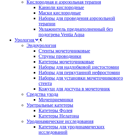
Кислородная и аэрозольная терапия
Канюли кислородные
Маски кислородные
Наборы для проведения аэрозольной
терапии
Увлажнитель преднаполненный без
подогрева Ventia Aqua
Урология
Эндоурология
Стенты мочеточниковые
Струны проводники
Катетеры мочеточниковые
Наборы для надлобковой цистостомии
Наборы для перкутанной нефростомии
Наборы для установки мочеточникового
стента
Кожухи для доступа в мочеточник
Средства ухода
Мочеприемники
Уретральные катетеры
Катетеры Фолея
Катетеры Нелатона
Уродинамические исследования
Катетеры для уродинамических
исследований