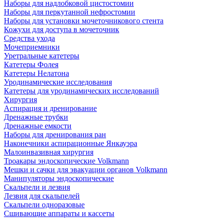
Наборы для надлобковой цистостомии
Наборы для перкутанной нефростомии
Наборы для установки мочеточникового стента
Кожухи для доступа в мочеточник
Средства ухода
Мочеприемники
Уретральные катетеры
Катетеры Фолея
Катетеры Нелатона
Уродинамические исследования
Катетеры для уродинамических исследований
Хирургия
Аспирация и дренирование
Дренажные трубки
Дренажные емкости
Наборы для дренирования ран
Наконечники аспирационные Янкауэра
Малоинвазивная хирургия
Троакары эндоскопические Volkmann
Мешки и сачки для эвакуации органов Volkmann
Манипуляторы эндоскопические
Скальпели и лезвия
Лезвия для скальпелей
Скальпели одноразовые
Сшивающие аппараты и кассеты