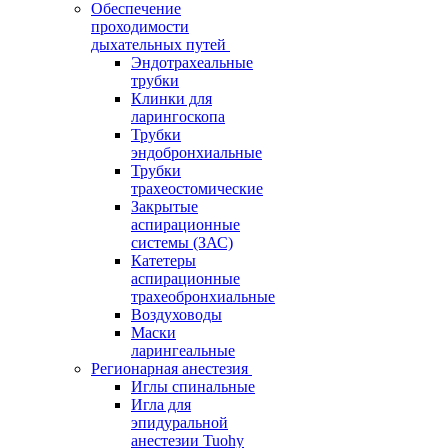
Обеспечение
проходимости
дыхательных путей
Эндотрахеальные
трубки
Клинки для
ларингоскопа
Трубки
эндобронхиальные
Трубки
трахеостомические
Закрытые
аспирационные
системы (ЗАС)
Катетеры
аспирационные
трахеобронхиальные
Воздуховоды
Маски
ларингеальные
Регионарная анестезия
Иглы спинальные
Игла для
эпидуральной
анестезии Tuohy