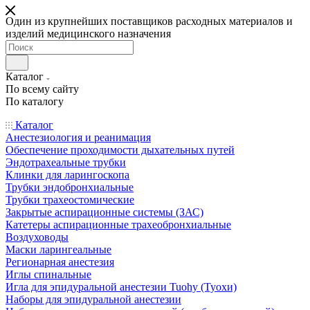
Один из крупнейших поставщиков расходных материалов и
изделий медицинского назначения
Каталог
По всему сайту
По каталогу
Каталог
Анестезиология и реанимация
Обеспечение проходимости дыхательных путей
Эндотрахеальные трубки
Клинки для ларингоскопа
Трубки эндобронхиальные
Трубки трахеостомические
Закрытые аспирационные системы (ЗАС)
Катетеры аспирационные трахеобронхиальные
Воздуховоды
Маски ларингеальные
Регионарная анестезия
Иглы спинальные
Игла для эпидуральной анестезии Tuohy (Туохи)
Наборы для эпидуральной анестезии