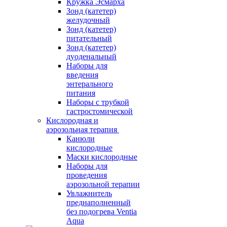
Кружка Эсмарха
Зонд (катетер)
желудочный
Зонд (катетер)
питательный
Зонд (катетер)
дуоденальный
Наборы для
введения
энтерального
питания
Наборы с трубкой
гастростомической
Кислородная и
аэрозольная терапия
Канюли
кислородные
Маски кислородные
Наборы для
проведения
аэрозольной терапии
Увлажнитель
преднаполненный
без подогрева Ventia
Aqua