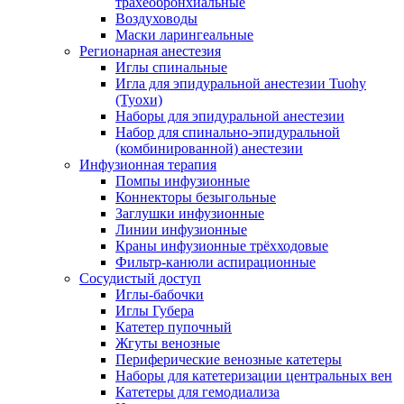
трахеобронхиальные
Воздуховоды
Маски ларингеальные
Регионарная анестезия
Иглы спинальные
Игла для эпидуральной анестезии Tuohy
(Туохи)
Наборы для эпидуральной анестезии
Набор для спинально-эпидуральной
(комбинированной) анестезии
Инфузионная терапия
Помпы инфузионные
Коннекторы безыгольные
Заглушки инфузионные
Линии инфузионные
Краны инфузионные трёхходовые
Фильтр-канюли аспирационные
Сосудистый доступ
Иглы-бабочки
Иглы Губера
Катетер пупочный
Жгуты венозные
Периферические венозные катетеры
Наборы для катетеризации центральных вен
Катетеры для гемодиализа