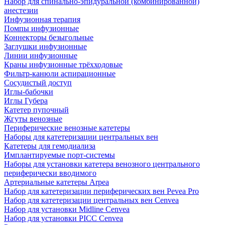
Набор для спинально-эпидуральной (комбинированной)
анестезии
Инфузионная терапия
Помпы инфузионные
Коннекторы безыгольные
Заглушки инфузионные
Линии инфузионные
Краны инфузионные трёхходовые
Фильтр-канюли аспирационные
Сосудистый доступ
Иглы-бабочки
Иглы Губера
Катетер пупочный
Жгуты венозные
Периферические венозные катетеры
Наборы для катетеризации центральных вен
Катетеры для гемодиализа
Имплантируемые порт‑системы
Наборы для установки катетера венозного центрального
периферически вводимого
Артериальные катетеры Arpea
Набор для катетеризации периферических вен Pevea Pro
Набор для катетеризации центральных вен Cenvea
Набор для установки Midline Cenvea
Набор для установки PICC Cenvea