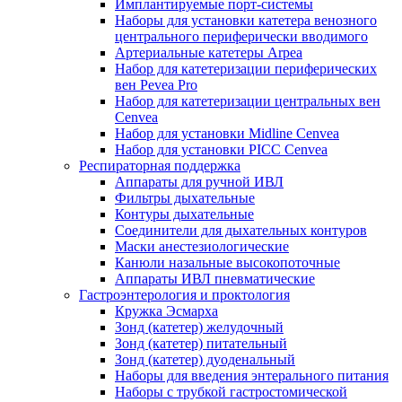
Имплантируемые порт‑системы
Наборы для установки катетера венозного
центрального периферически вводимого
Артериальные катетеры Arpea
Набор для катетеризации периферических
вен Pevea Pro
Набор для катетеризации центральных вен
Cenvea
Набор для установки Midline Cenvea
Набор для установки PICC Cenvea
Респираторная поддержка
Аппараты для ручной ИВЛ
Фильтры дыхательные
Контуры дыхательные
Соединители для дыхательных контуров
Маски анестезиологические
Канюли назальные высокопоточные
Аппараты ИВЛ пневматические
Гастроэнтерология и проктология
Кружка Эсмарха
Зонд (катетер) желудочный
Зонд (катетер) питательный
Зонд (катетер) дуоденальный
Наборы для введения энтерального питания
Наборы с трубкой гастростомической