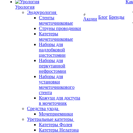
Как
Урология
Эндоурология
Блог
Бренды
Стенты
Акции
мочеточниковые
Струны проводники
Катетеры
мочеточниковые
Наборы для
надлобковой
цистостомии
Наборы для
перкутанной
нефростомии
Наборы для
установки
мочеточникового
стента
Кожухи для доступа
в мочеточник
Средства ухода
Мочеприемники
Уретральные катетеры
Катетеры Фолея
Катетеры Нелатона