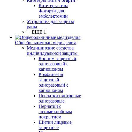
Катетеры типа Фогарти
Катетеры типа
Фогарти для
эмболэктомии
Устройства для защиты
раны
+ ЕЩЕ 1
Общебольничные медизделия
Медицинские средства
индивидуальной защиты
Костюм защитный
одноразовый с
капюшоном
Комбинезон
защитный
одноразовый с
капюшоном
Перчатки смотровые
одноразовые
Перчатки с
антимикробным
покрытием
Щитки лицевые
защитные