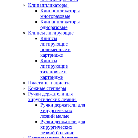
Клипаппликаторы
Клипаппликаторы
многоразовые
Клипаппликаторы
одноразовые
Клипсы лигирующие
Клипсы
лигирующие
полимерные в
картридже
Клипсы
лигирующие
титановые в
картридже
Пластины пациента
Кожные степлеры
Ручки держатели для
хирургических лезвий
Ручки держатели для
хирургических
лезвий малые
Ручки держатели для
хирургических
лезвий большие