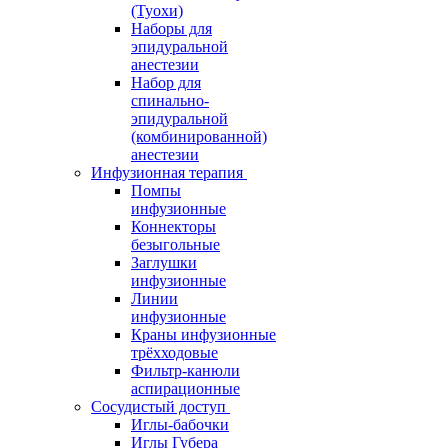
(Туохи)
Наборы для
эпидуральной
анестезии
Набор для
спинально-
эпидуральной
(комбинированной)
анестезии
Инфузионная терапия
Помпы
инфузионные
Коннекторы
безыгольные
Заглушки
инфузионные
Линии
инфузионные
Краны инфузионные
трёхходовые
Фильтр-канюли
аспирационные
Сосудистый доступ
Иглы-бабочки
Иглы Губера