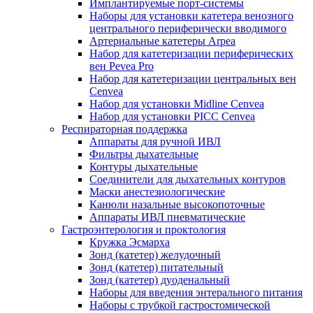
Имплантируемые порт‑системы
Наборы для установки катетера венозного
центрального периферически вводимого
Артериальные катетеры Arpea
Набор для катетеризации периферических
вен Pevea Pro
Набор для катетеризации центральных вен
Cenvea
Набор для установки Midline Cenvea
Набор для установки PICC Cenvea
Респираторная поддержка
Аппараты для ручной ИВЛ
Фильтры дыхательные
Контуры дыхательные
Соединители для дыхательных контуров
Маски анестезиологические
Канюли назальные высокопоточные
Аппараты ИВЛ пневматические
Гастроэнтерология и проктология
Кружка Эсмарха
Зонд (катетер) желудочный
Зонд (катетер) питательный
Зонд (катетер) дуоденальный
Наборы для введения энтерального питания
Наборы с трубкой гастростомической