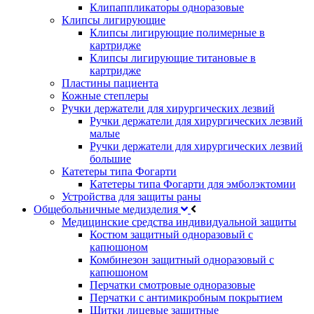
Клипаппликаторы одноразовые
Клипсы лигирующие
Клипсы лигирующие полимерные в
картридже
Клипсы лигирующие титановые в
картридже
Пластины пациента
Кожные степлеры
Ручки держатели для хирургических лезвий
Ручки держатели для хирургических лезвий
малые
Ручки держатели для хирургических лезвий
большие
Катетеры типа Фогарти
Катетеры типа Фогарти для эмболэктомии
Устройства для защиты раны
Общебольничные медизделия
Медицинские средства индивидуальной защиты
Костюм защитный одноразовый с
капюшоном
Комбинезон защитный одноразовый с
капюшоном
Перчатки смотровые одноразовые
Перчатки с антимикробным покрытием
Щитки лицевые защитные