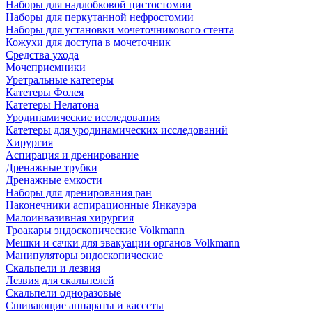
Наборы для надлобковой цистостомии
Наборы для перкутанной нефростомии
Наборы для установки мочеточникового стента
Кожухи для доступа в мочеточник
Средства ухода
Мочеприемники
Уретральные катетеры
Катетеры Фолея
Катетеры Нелатона
Уродинамические исследования
Катетеры для уродинамических исследований
Хирургия
Аспирация и дренирование
Дренажные трубки
Дренажные емкости
Наборы для дренирования ран
Наконечники аспирационные Янкауэра
Малоинвазивная хирургия
Троакары эндоскопические Volkmann
Мешки и сачки для эвакуации органов Volkmann
Манипуляторы эндоскопические
Скальпели и лезвия
Лезвия для скальпелей
Скальпели одноразовые
Сшивающие аппараты и кассеты