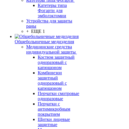
Катетеры типа Фогарти
Катетеры типа
Фогарти для
эмболэктомии
Устройства для защиты
раны
+ ЕЩЕ 1
Общебольничные медизделия
Медицинские средства
индивидуальной защиты
Костюм защитный
одноразовый с
капюшоном
Комбинезон
защитный
одноразовый с
капюшоном
Перчатки смотровые
одноразовые
Перчатки с
антимикробным
покрытием
Щитки лицевые
защитные