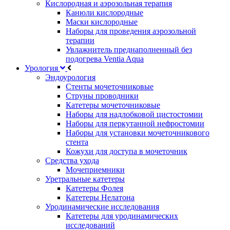
Кислородная и аэрозольная терапия
Канюли кислородные
Маски кислородные
Наборы для проведения аэрозольной
терапии
Увлажнитель преднаполненный без
подогрева Ventia Aqua
Урология
Эндоурология
Стенты мочеточниковые
Струны проводники
Катетеры мочеточниковые
Наборы для надлобковой цистостомии
Наборы для перкутанной нефростомии
Наборы для установки мочеточникового
стента
Кожухи для доступа в мочеточник
Средства ухода
Мочеприемники
Уретральные катетеры
Катетеры Фолея
Катетеры Нелатона
Уродинамические исследования
Катетеры для уродинамических
исследований