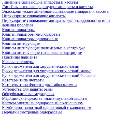
Линейные сшивающие аппараты и кассеты
Линейные сшивающе-режущие аппараты и кассеты
Эндоскопические линейные сшивающие аппараты и кассеты
Циркулярные сшивающие аппараты
Циркулярные сшивающие аппараты для геморроидопексии и
лечения пролапса
Клипаппликаторы
Клипаппликаторы многоразовые
Клипаппликаторы одноразовые
Клипсы лигирующие
Клипсы лигирующие полимерные в картридже
Клипсы лигирующие титановые в картридже
Пластины пациента
Кожные степлеры
Ручки держатели для хирургических лезвий
Ручки держатели для хирургических лезвий малые
Ручки держатели для хирургических лезвий большие
Катетеры типа Фогарти
Катетеры типа Фогарти для эмболэктомии
Устройства для защиты раны
Общебольничные медизделия
Медицинские средства индивидуальной защиты
Костюм защитный одноразовый с капюшоном
Комбинезон защитный одноразовый с капюшоном
Перчатки смотровые одноразовые