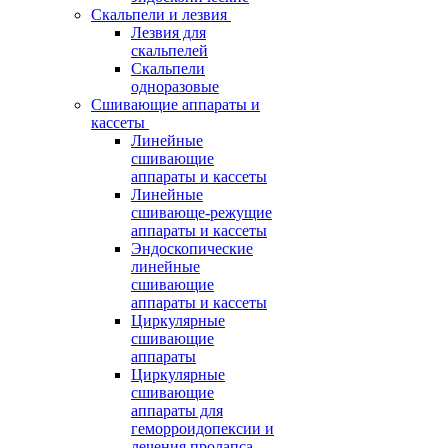
Скальпели и лезвия
Лезвия для
скальпелей
Скальпели
одноразовые
Сшивающие аппараты и
кассеты
Линейные
сшивающие
аппараты и кассеты
Линейные
сшивающе-режущие
аппараты и кассеты
Эндоскопические
линейные
сшивающие
аппараты и кассеты
Циркулярные
сшивающие
аппараты
Циркулярные
сшивающие
аппараты для
геморроидопексии и
лечения пролапса