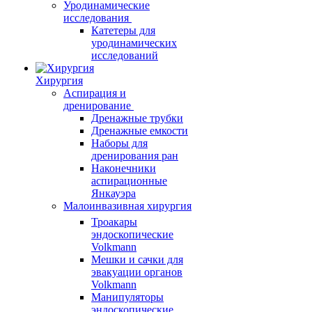
Уродинамические
исследования
Катетеры для
уродинамических
исследований
Хирургия
Аспирация и
дренирование
Дренажные трубки
Дренажные емкости
Наборы для
дренирования ран
Наконечники
аспирационные
Янкауэра
Малоинвазивная хирургия
Троакары
эндоскопические
Volkmann
Мешки и сачки для
эвакуации органов
Volkmann
Манипуляторы
эндоскопические