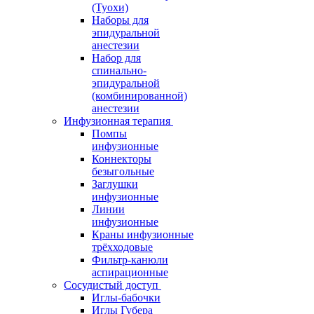
(Туохи)
Наборы для
эпидуральной
анестезии
Набор для
спинально-
эпидуральной
(комбинированной)
анестезии
Инфузионная терапия
Помпы
инфузионные
Коннекторы
безыгольные
Заглушки
инфузионные
Линии
инфузионные
Краны инфузионные
трёхходовые
Фильтр-канюли
аспирационные
Сосудистый доступ
Иглы-бабочки
Иглы Губера