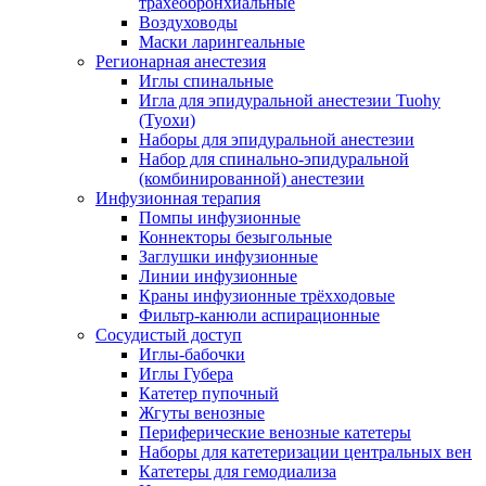
трахеобронхиальные
Воздуховоды
Маски ларингеальные
Регионарная анестезия
Иглы спинальные
Игла для эпидуральной анестезии Tuohy
(Туохи)
Наборы для эпидуральной анестезии
Набор для спинально-эпидуральной
(комбинированной) анестезии
Инфузионная терапия
Помпы инфузионные
Коннекторы безыгольные
Заглушки инфузионные
Линии инфузионные
Краны инфузионные трёхходовые
Фильтр-канюли аспирационные
Сосудистый доступ
Иглы-бабочки
Иглы Губера
Катетер пупочный
Жгуты венозные
Периферические венозные катетеры
Наборы для катетеризации центральных вен
Катетеры для гемодиализа