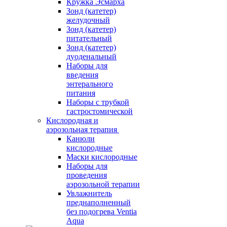
Кружка Эсмарха
Зонд (катетер)
желудочный
Зонд (катетер)
питательный
Зонд (катетер)
дуоденальный
Наборы для
введения
энтерального
питания
Наборы с трубкой
гастростомической
Кислородная и
аэрозольная терапия
Канюли
кислородные
Маски кислородные
Наборы для
проведения
аэрозольной терапии
Увлажнитель
преднаполненный
без подогрева Ventia
Aqua