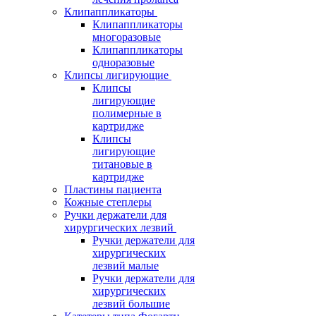
Клипаппликаторы
Клипаппликаторы
многоразовые
Клипаппликаторы
одноразовые
Клипсы лигирующие
Клипсы
лигирующие
полимерные в
картридже
Клипсы
лигирующие
титановые в
картридже
Пластины пациента
Кожные степлеры
Ручки держатели для
хирургических лезвий
Ручки держатели для
хирургических
лезвий малые
Ручки держатели для
хирургических
лезвий большие