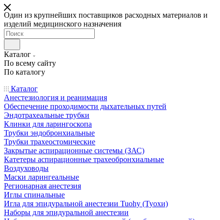
Один из крупнейших поставщиков расходных материалов и
изделий медицинского назначения
Каталог
По всему сайту
По каталогу
Каталог
Анестезиология и реанимация
Обеспечение проходимости дыхательных путей
Эндотрахеальные трубки
Клинки для ларингоскопа
Трубки эндобронхиальные
Трубки трахеостомические
Закрытые аспирационные системы (ЗАС)
Катетеры аспирационные трахеобронхиальные
Воздуховоды
Маски ларингеальные
Регионарная анестезия
Иглы спинальные
Игла для эпидуральной анестезии Tuohy (Туохи)
Наборы для эпидуральной анестезии