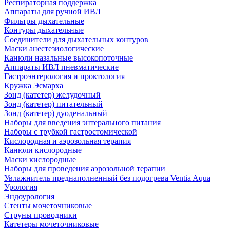
Респираторная поддержка
Аппараты для ручной ИВЛ
Фильтры дыхательные
Контуры дыхательные
Соединители для дыхательных контуров
Маски анестезиологические
Канюли назальные высокопоточные
Аппараты ИВЛ пневматические
Гастроэнтерология и проктология
Кружка Эсмарха
Зонд (катетер) желудочный
Зонд (катетер) питательный
Зонд (катетер) дуоденальный
Наборы для введения энтерального питания
Наборы с трубкой гастростомической
Кислородная и аэрозольная терапия
Канюли кислородные
Маски кислородные
Наборы для проведения аэрозольной терапии
Увлажнитель преднаполненный без подогрева Ventia Aqua
Урология
Эндоурология
Стенты мочеточниковые
Струны проводники
Катетеры мочеточниковые