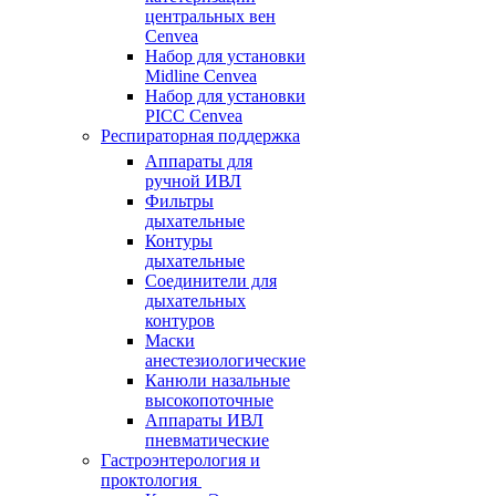
центральных вен
Cenvea
Набор для установки
Midline Cenvea
Набор для установки
PICC Cenvea
Респираторная поддержка
Аппараты для
ручной ИВЛ
Фильтры
дыхательные
Контуры
дыхательные
Соединители для
дыхательных
контуров
Маски
анестезиологические
Канюли назальные
высокопоточные
Аппараты ИВЛ
пневматические
Гастроэнтерология и
проктология