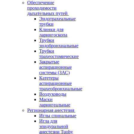
Обеспечение
проходимости
дыхательных путей
Эндотрахеальные
трубки
Клинки для
ларингоскопа
Трубки
эндобронхиальные
Трубки
трахеостомические
Закрытые
аспирационные
системы (ЗАС)
Катетеры
аспирационные
трахеобронхиальные
Воздуховоды
Маски
ларингеальные
Регионарная анестезия
Иглы спинальные
Игла для
эпидуральной
анестезии Tuohy