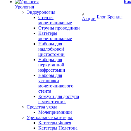
Как
Урология
Эндоурология
Блог
Бренды
Стенты
Акции
мочеточниковые
Струны проводники
Катетеры
мочеточниковые
Наборы для
надлобковой
цистостомии
Наборы для
перкутанной
нефростомии
Наборы для
установки
мочеточникового
стента
Кожухи для доступа
в мочеточник
Средства ухода
Мочеприемники
Уретральные катетеры
Катетеры Фолея
Катетеры Нелатона