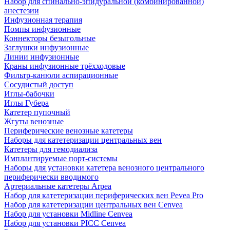
Набор для спинально-эпидуральной (комбинированной)
анестезии
Инфузионная терапия
Помпы инфузионные
Коннекторы безыгольные
Заглушки инфузионные
Линии инфузионные
Краны инфузионные трёхходовые
Фильтр-канюли аспирационные
Сосудистый доступ
Иглы-бабочки
Иглы Губера
Катетер пупочный
Жгуты венозные
Периферические венозные катетеры
Наборы для катетеризации центральных вен
Катетеры для гемодиализа
Имплантируемые порт‑системы
Наборы для установки катетера венозного центрального
периферически вводимого
Артериальные катетеры Arpea
Набор для катетеризации периферических вен Pevea Pro
Набор для катетеризации центральных вен Cenvea
Набор для установки Midline Cenvea
Набор для установки PICC Cenvea