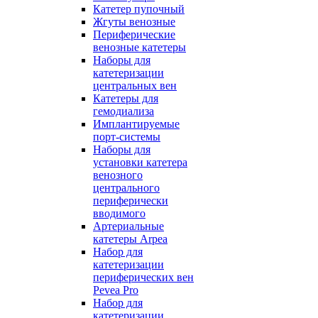
Катетер пупочный
Жгуты венозные
Периферические
венозные катетеры
Наборы для
катетеризации
центральных вен
Катетеры для
гемодиализа
Имплантируемые
порт‑системы
Наборы для
установки катетера
венозного
центрального
периферически
вводимого
Артериальные
катетеры Arpea
Набор для
катетеризации
периферических вен
Pevea Pro
Набор для
катетеризации