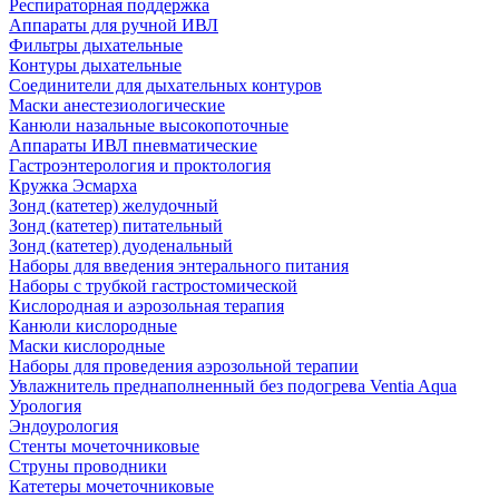
Респираторная поддержка
Аппараты для ручной ИВЛ
Фильтры дыхательные
Контуры дыхательные
Соединители для дыхательных контуров
Маски анестезиологические
Канюли назальные высокопоточные
Аппараты ИВЛ пневматические
Гастроэнтерология и проктология
Кружка Эсмарха
Зонд (катетер) желудочный
Зонд (катетер) питательный
Зонд (катетер) дуоденальный
Наборы для введения энтерального питания
Наборы с трубкой гастростомической
Кислородная и аэрозольная терапия
Канюли кислородные
Маски кислородные
Наборы для проведения аэрозольной терапии
Увлажнитель преднаполненный без подогрева Ventia Aqua
Урология
Эндоурология
Стенты мочеточниковые
Струны проводники
Катетеры мочеточниковые