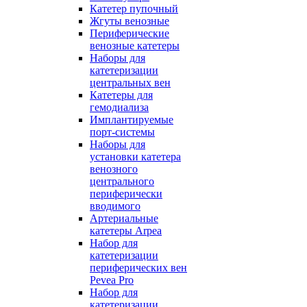
Катетер пупочный
Жгуты венозные
Периферические
венозные катетеры
Наборы для
катетеризации
центральных вен
Катетеры для
гемодиализа
Имплантируемые
порт‑системы
Наборы для
установки катетера
венозного
центрального
периферически
вводимого
Артериальные
катетеры Arpea
Набор для
катетеризации
периферических вен
Pevea Pro
Набор для
катетеризации