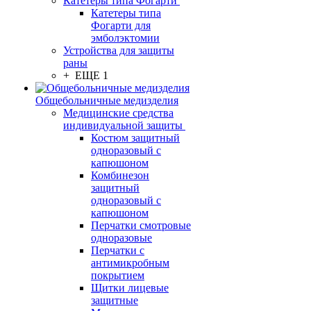
Катетеры типа Фогарти
Катетеры типа
Фогарти для
эмболэктомии
Устройства для защиты
раны
+ ЕЩЕ 1
Общебольничные медизделия
Медицинские средства
индивидуальной защиты
Костюм защитный
одноразовый с
капюшоном
Комбинезон
защитный
одноразовый с
капюшоном
Перчатки смотровые
одноразовые
Перчатки с
антимикробным
покрытием
Щитки лицевые
защитные