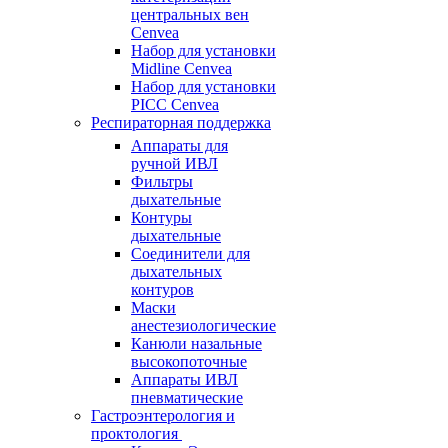
центральных вен
Cenvea
Набор для установки
Midline Cenvea
Набор для установки
PICC Cenvea
Респираторная поддержка
Аппараты для
ручной ИВЛ
Фильтры
дыхательные
Контуры
дыхательные
Соединители для
дыхательных
контуров
Маски
анестезиологические
Канюли назальные
высокопоточные
Аппараты ИВЛ
пневматические
Гастроэнтерология и
проктология