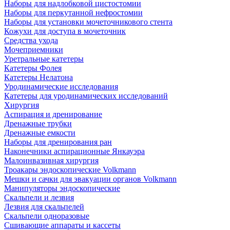
Наборы для надлобковой цистостомии
Наборы для перкутанной нефростомии
Наборы для установки мочеточникового стента
Кожухи для доступа в мочеточник
Средства ухода
Мочеприемники
Уретральные катетеры
Катетеры Фолея
Катетеры Нелатона
Уродинамические исследования
Катетеры для уродинамических исследований
Хирургия
Аспирация и дренирование
Дренажные трубки
Дренажные емкости
Наборы для дренирования ран
Наконечники аспирационные Янкауэра
Малоинвазивная хирургия
Троакары эндоскопические Volkmann
Мешки и сачки для эвакуации органов Volkmann
Манипуляторы эндоскопические
Скальпели и лезвия
Лезвия для скальпелей
Скальпели одноразовые
Сшивающие аппараты и кассеты