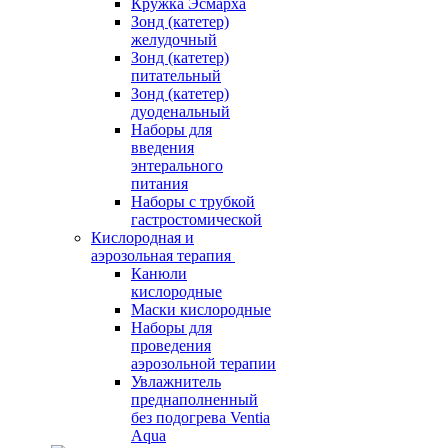
Кружка Эсмарха
Зонд (катетер)
желудочный
Зонд (катетер)
питательный
Зонд (катетер)
дуоденальный
Наборы для
введения
энтерального
питания
Наборы с трубкой
гастростомической
Кислородная и
аэрозольная терапия
Канюли
кислородные
Маски кислородные
Наборы для
проведения
аэрозольной терапии
Увлажнитель
преднаполненный
без подогрева Ventia
Aqua