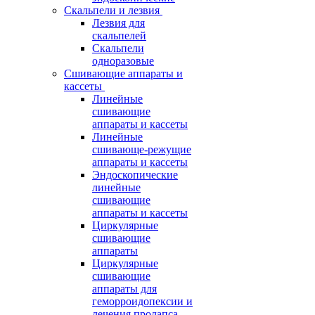
Скальпели и лезвия
Лезвия для
скальпелей
Скальпели
одноразовые
Сшивающие аппараты и
кассеты
Линейные
сшивающие
аппараты и кассеты
Линейные
сшивающе-режущие
аппараты и кассеты
Эндоскопические
линейные
сшивающие
аппараты и кассеты
Циркулярные
сшивающие
аппараты
Циркулярные
сшивающие
аппараты для
геморроидопексии и
лечения пролапса