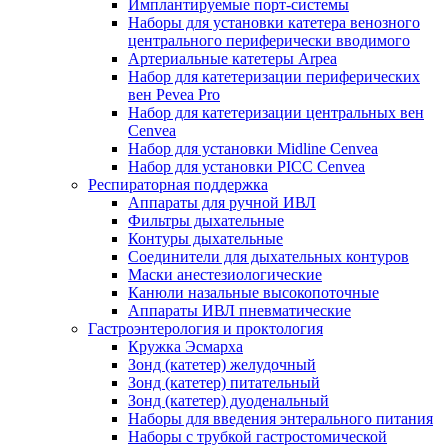
Имплантируемые порт‑системы
Наборы для установки катетера венозного
центрального периферически вводимого
Артериальные катетеры Arpea
Набор для катетеризации периферических
вен Pevea Pro
Набор для катетеризации центральных вен
Cenvea
Набор для установки Midline Cenvea
Набор для установки PICC Cenvea
Респираторная поддержка
Аппараты для ручной ИВЛ
Фильтры дыхательные
Контуры дыхательные
Соединители для дыхательных контуров
Маски анестезиологические
Канюли назальные высокопоточные
Аппараты ИВЛ пневматические
Гастроэнтерология и проктология
Кружка Эсмарха
Зонд (катетер) желудочный
Зонд (катетер) питательный
Зонд (катетер) дуоденальный
Наборы для введения энтерального питания
Наборы с трубкой гастростомической