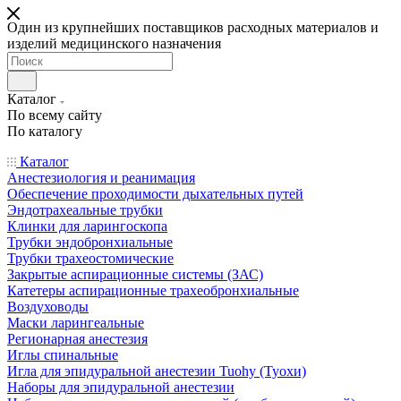
Один из крупнейших поставщиков расходных материалов и
изделий медицинского назначения
Каталог
По всему сайту
По каталогу
Каталог
Анестезиология и реанимация
Обеспечение проходимости дыхательных путей
Эндотрахеальные трубки
Клинки для ларингоскопа
Трубки эндобронхиальные
Трубки трахеостомические
Закрытые аспирационные системы (ЗАС)
Катетеры аспирационные трахеобронхиальные
Воздуховоды
Маски ларингеальные
Регионарная анестезия
Иглы спинальные
Игла для эпидуральной анестезии Tuohy (Туохи)
Наборы для эпидуральной анестезии