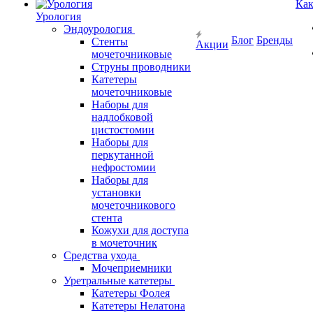
Как
Урология
Эндоурология
Блог
Бренды
Стенты
Акции
мочеточниковые
Струны проводники
Катетеры
мочеточниковые
Наборы для
надлобковой
цистостомии
Наборы для
перкутанной
нефростомии
Наборы для
установки
мочеточникового
стента
Кожухи для доступа
в мочеточник
Средства ухода
Мочеприемники
Уретральные катетеры
Катетеры Фолея
Катетеры Нелатона