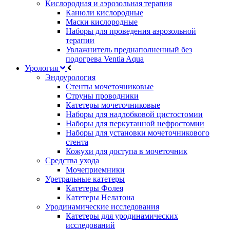
Кислородная и аэрозольная терапия
Канюли кислородные
Маски кислородные
Наборы для проведения аэрозольной
терапии
Увлажнитель преднаполненный без
подогрева Ventia Aqua
Урология
Эндоурология
Стенты мочеточниковые
Струны проводники
Катетеры мочеточниковые
Наборы для надлобковой цистостомии
Наборы для перкутанной нефростомии
Наборы для установки мочеточникового
стента
Кожухи для доступа в мочеточник
Средства ухода
Мочеприемники
Уретральные катетеры
Катетеры Фолея
Катетеры Нелатона
Уродинамические исследования
Катетеры для уродинамических
исследований