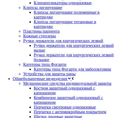
Клипаппликаторы одноразовые
Клипсы лигирующие
Клипсы лигирующие полимерные в
картридже
Клипсы лигирующие титановые в
картридже
Пластины пациента
Кожные степлеры
Ручки держатели для хирургических лезвий
Ручки держатели для хирургических лезвий
малые
Ручки держатели для хирургических лезвий
большие
Катетеры типа Фогарти
Катетеры типа Фогарти для эмболэктомии
Устройства для защиты раны
Общебольничные медизделия
Медицинские средства индивидуальной защиты
Костюм защитный одноразовый с
капюшоном
Комбинезон защитный одноразовый с
капюшоном
Перчатки смотровые одноразовые
Перчатки с антимикробным покрытием
Щитки лицевые защитные