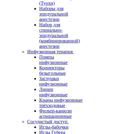
(Туохи)
Наборы для
эпидуральной
анестезии
Набор для
спинально-
эпидуральной
(комбинированной)
анестезии
Инфузионная терапия
Помпы
инфузионные
Коннекторы
безыгольные
Заглушки
инфузионные
Линии
инфузионные
Краны инфузионные
трёхходовые
Фильтр-канюли
аспирационные
Сосудистый доступ
Иглы-бабочки
Иглы Губера