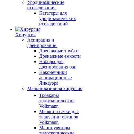
Уродинамические
исследования
Катетеры для
уродинамических
исследований
Хирургия
Аспирация и
дренирование
Дренажные трубки
Дренажные емкости
Наборы для
дренирования ран
Наконечники
аспирационные
Янкауэра
Малоинвазивная хирургия
Троакары
эндоскопические
Volkmann
Мешки и сачки для
эвакуации органов
Volkmann
Манипуляторы
эндоскопические