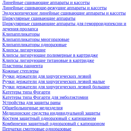
Линейные сшивающие аппараты и кассеты
Линейные сшивающе-режущие аппараты и кассеты
Эндоскопические линейные сшивающие аппараты и кассеты
Циркулярные сшивающие аппараты
Циркулярные сшивающие аппараты для геморроидопексии и
лечения пролапса
Клипаппликаторы
Клипаппликаторы многоразовые
Клипаппликаторы одноразовые
Клипсы лигирующие
Клипсы лигирующие полимерные в картридже
Клипсы лигирующие титановые в картридже
Пластины пациента
Кожные степлеры
Ручки держатели для хирургических лезвий
Ручки держатели для хирургических лезвий малые
Ручки держатели для хирургических лезвий большие
Катетеры типа Фогарти
Катетеры типа Фогарти для эмболэктомии
Устройства для защиты раны
Общебольничные медизделия
Медицинские средства индивидуальной защиты
Костюм защитный одноразовый с капюшоном
Комбинезон защитный одноразовый с капюшоном
Перчатки смотровые одноразовые