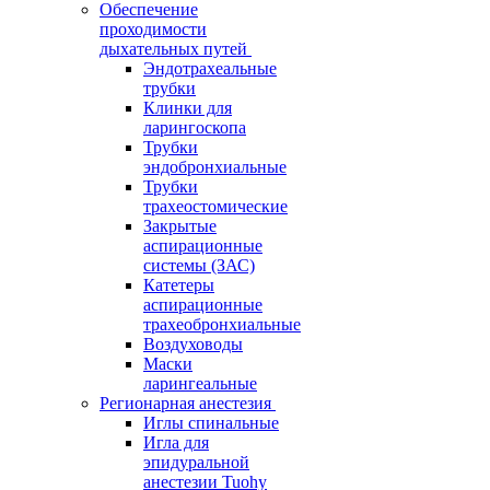
Обеспечение
проходимости
дыхательных путей
Эндотрахеальные
трубки
Клинки для
ларингоскопа
Трубки
эндобронхиальные
Трубки
трахеостомические
Закрытые
аспирационные
системы (ЗАС)
Катетеры
аспирационные
трахеобронхиальные
Воздуховоды
Маски
ларингеальные
Регионарная анестезия
Иглы спинальные
Игла для
эпидуральной
анестезии Tuohy