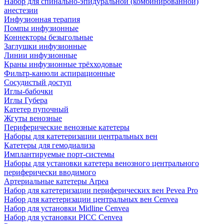
Набор для спинально-эпидуральной (комбинированной)
анестезии
Инфузионная терапия
Помпы инфузионные
Коннекторы безыгольные
Заглушки инфузионные
Линии инфузионные
Краны инфузионные трёхходовые
Фильтр-канюли аспирационные
Сосудистый доступ
Иглы-бабочки
Иглы Губера
Катетер пупочный
Жгуты венозные
Периферические венозные катетеры
Наборы для катетеризации центральных вен
Катетеры для гемодиализа
Имплантируемые порт‑системы
Наборы для установки катетера венозного центрального
периферически вводимого
Артериальные катетеры Arpea
Набор для катетеризации периферических вен Pevea Pro
Набор для катетеризации центральных вен Cenvea
Набор для установки Midline Cenvea
Набор для установки PICC Cenvea