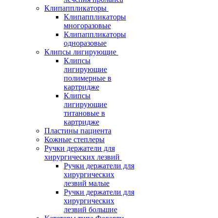
Клипаппликаторы
Клипаппликаторы
многоразовые
Клипаппликаторы
одноразовые
Клипсы лигирующие
Клипсы
лигирующие
полимерные в
картридже
Клипсы
лигирующие
титановые в
картридже
Пластины пациента
Кожные степлеры
Ручки держатели для
хирургических лезвий
Ручки держатели для
хирургических
лезвий малые
Ручки держатели для
хирургических
лезвий большие