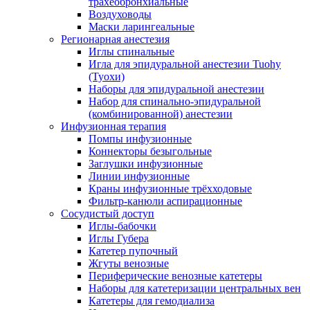
трахеобронхиальные
Воздуховоды
Маски ларингеальные
Регионарная анестезия
Иглы спинальные
Игла для эпидуральной анестезии Tuohy
(Туохи)
Наборы для эпидуральной анестезии
Набор для спинально-эпидуральной
(комбинированной) анестезии
Инфузионная терапия
Помпы инфузионные
Коннекторы безыгольные
Заглушки инфузионные
Линии инфузионные
Краны инфузионные трёхходовые
Фильтр-канюли аспирационные
Сосудистый доступ
Иглы-бабочки
Иглы Губера
Катетер пупочный
Жгуты венозные
Периферические венозные катетеры
Наборы для катетеризации центральных вен
Катетеры для гемодиализа