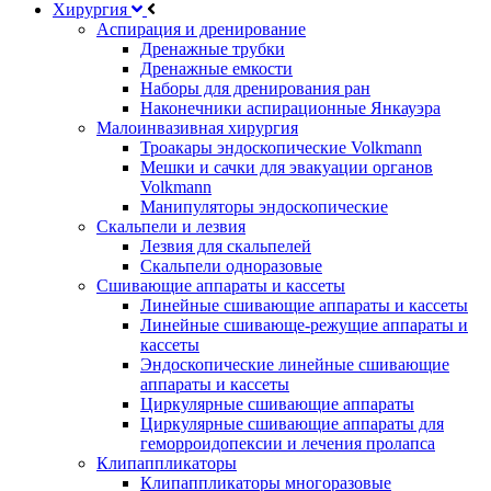
Хирургия
Аспирация и дренирование
Дренажные трубки
Дренажные емкости
Наборы для дренирования ран
Наконечники аспирационные Янкауэра
Малоинвазивная хирургия
Троакары эндоскопические Volkmann
Мешки и сачки для эвакуации органов
Volkmann
Манипуляторы эндоскопические
Скальпели и лезвия
Лезвия для скальпелей
Скальпели одноразовые
Сшивающие аппараты и кассеты
Линейные сшивающие аппараты и кассеты
Линейные сшивающе-режущие аппараты и
кассеты
Эндоскопические линейные сшивающие
аппараты и кассеты
Циркулярные сшивающие аппараты
Циркулярные сшивающие аппараты для
геморроидопексии и лечения пролапса
Клипаппликаторы
Клипаппликаторы многоразовые