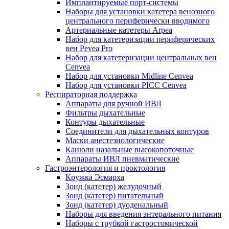
Имплантируемые порт‑системы
Наборы для установки катетера венозного
центрального периферически вводимого
Артериальные катетеры Arpea
Набор для катетеризации периферических
вен Pevea Pro
Набор для катетеризации центральных вен
Cenvea
Набор для установки Midline Cenvea
Набор для установки PICC Cenvea
Респираторная поддержка
Аппараты для ручной ИВЛ
Фильтры дыхательные
Контуры дыхательные
Соединители для дыхательных контуров
Маски анестезиологические
Канюли назальные высокопоточные
Аппараты ИВЛ пневматические
Гастроэнтерология и проктология
Кружка Эсмарха
Зонд (катетер) желудочный
Зонд (катетер) питательный
Зонд (катетер) дуоденальный
Наборы для введения энтерального питания
Наборы с трубкой гастростомической