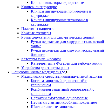
Клипаппликаторы одноразовые
Клипсы лигирующие
Клипсы лигирующие полимерные в
картридже
Клипсы лигирующие титановые в
картридже
Пластины пациента
Кожные степлеры
Ручки держатели для хирургических лезвий
Ручки держатели для хирургических лезвий
малые
Ручки держатели для хирургических лезвий
большие
Катетеры типа Фогарти
Катетеры типа Фогарти для эмболэктомии
Устройства для защиты раны
Общебольничные медизделия
Медицинские средства индивидуальной защиты
Костюм защитный одноразовый с
капюшоном
Комбинезон защитный одноразовый с
капюшоном
Перчатки смотровые одноразовые
Перчатки с антимикробным покрытием
Щитки лицевые защитные