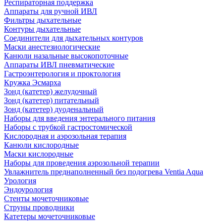
Респираторная поддержка
Аппараты для ручной ИВЛ
Фильтры дыхательные
Контуры дыхательные
Соединители для дыхательных контуров
Маски анестезиологические
Канюли назальные высокопоточные
Аппараты ИВЛ пневматические
Гастроэнтерология и проктология
Кружка Эсмарха
Зонд (катетер) желудочный
Зонд (катетер) питательный
Зонд (катетер) дуоденальный
Наборы для введения энтерального питания
Наборы с трубкой гастростомической
Кислородная и аэрозольная терапия
Канюли кислородные
Маски кислородные
Наборы для проведения аэрозольной терапии
Увлажнитель преднаполненный без подогрева Ventia Aqua
Урология
Эндоурология
Стенты мочеточниковые
Струны проводники
Катетеры мочеточниковые