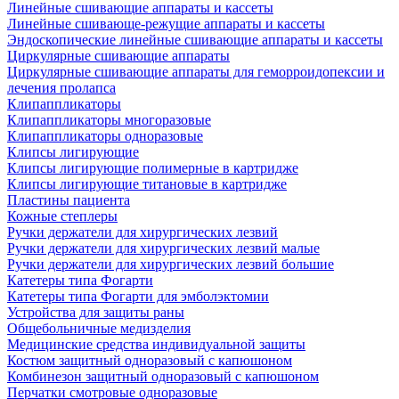
Линейные сшивающие аппараты и кассеты
Линейные сшивающе-режущие аппараты и кассеты
Эндоскопические линейные сшивающие аппараты и кассеты
Циркулярные сшивающие аппараты
Циркулярные сшивающие аппараты для геморроидопексии и
лечения пролапса
Клипаппликаторы
Клипаппликаторы многоразовые
Клипаппликаторы одноразовые
Клипсы лигирующие
Клипсы лигирующие полимерные в картридже
Клипсы лигирующие титановые в картридже
Пластины пациента
Кожные степлеры
Ручки держатели для хирургических лезвий
Ручки держатели для хирургических лезвий малые
Ручки держатели для хирургических лезвий большие
Катетеры типа Фогарти
Катетеры типа Фогарти для эмболэктомии
Устройства для защиты раны
Общебольничные медизделия
Медицинские средства индивидуальной защиты
Костюм защитный одноразовый с капюшоном
Комбинезон защитный одноразовый с капюшоном
Перчатки смотровые одноразовые