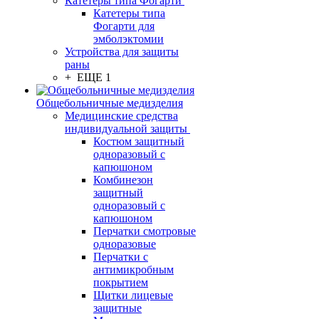
Катетеры типа Фогарти
Катетеры типа
Фогарти для
эмболэктомии
Устройства для защиты
раны
+ ЕЩЕ 1
Общебольничные медизделия
Медицинские средства
индивидуальной защиты
Костюм защитный
одноразовый с
капюшоном
Комбинезон
защитный
одноразовый с
капюшоном
Перчатки смотровые
одноразовые
Перчатки с
антимикробным
покрытием
Щитки лицевые
защитные