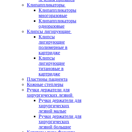
Клипаппликаторы
Клипаппликаторы
многоразовые
Клипаппликаторы
одноразовые
Клипсы лигирующие
Клипсы
лигирующие
полимерные в
картридже
Клипсы
лигирующие
титановые в
картридже
Пластины пациента
Кожные степлеры
Ручки держатели для
хирургических лезвий
Ручки держатели для
хирургических
лезвий малые
Ручки держатели для
хирургических
лезвий большие