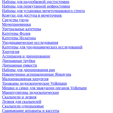
Наборы для надлобковой цистостомии
Наборы для перкутанной нефростомии
Наборы для установки мочеточникового стента
Кожухи для доступа в мочеточник
Средства ухода
Мочеприемники
Уретральные катетеры
Катетеры Фолея
Катетеры Нелатона
Уродинамические исследования
Катетеры для уродинамических исследований
Хирургия
Аспирация и дренирование
Дренажные трубки
Дренажные емкости
Наборы для дренирования ран
Наконечники аспирационные Янкауэра
Малоинвазивная хирургия
Троакары эндоскопические Volkmann
Мешки и сачки для эвакуации органов Volkmann
Манипуляторы эндоскопические
Скальпели и лезвия
Лезвия для скальпелей
Скальпели одноразовые
Сшивающие аппараты и кассеты