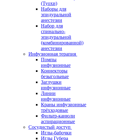
(Туохи)
Наборы для
эпидуральной
анестезии
Набор для
спинально-
эпидуральной
(комбинированной)
анестезии
Инфузионная терапия
Помпы
инфузионные
Коннекторы
безыгольные
Заглушки
инфузионные
Линии
инфузионные
Краны инфузионные
трёхходовые
Фильтр-канюли
аспирационные
Сосудистый доступ
Иглы-бабочки
Иглы Губера