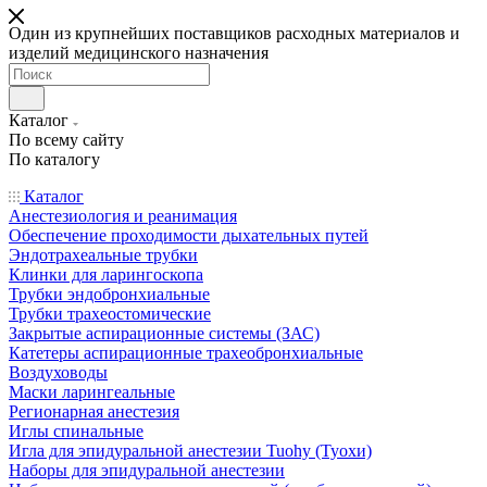
Один из крупнейших поставщиков расходных материалов и
изделий медицинского назначения
Каталог
По всему сайту
По каталогу
Каталог
Анестезиология и реанимация
Обеспечение проходимости дыхательных путей
Эндотрахеальные трубки
Клинки для ларингоскопа
Трубки эндобронхиальные
Трубки трахеостомические
Закрытые аспирационные системы (ЗАС)
Катетеры аспирационные трахеобронхиальные
Воздуховоды
Маски ларингеальные
Регионарная анестезия
Иглы спинальные
Игла для эпидуральной анестезии Tuohy (Туохи)
Наборы для эпидуральной анестезии