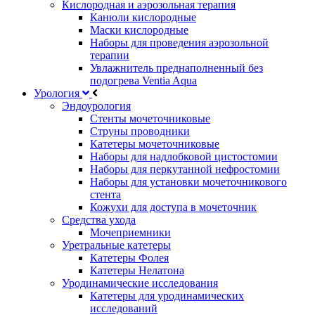
Кислородная и аэрозольная терапия
Канюли кислородные
Маски кислородные
Наборы для проведения аэрозольной
терапии
Увлажнитель преднаполненный без
подогрева Ventia Aqua
Урология
Эндоурология
Стенты мочеточниковые
Струны проводники
Катетеры мочеточниковые
Наборы для надлобковой цистостомии
Наборы для перкутанной нефростомии
Наборы для установки мочеточникового
стента
Кожухи для доступа в мочеточник
Средства ухода
Мочеприемники
Уретральные катетеры
Катетеры Фолея
Катетеры Нелатона
Уродинамические исследования
Катетеры для уродинамических
исследований