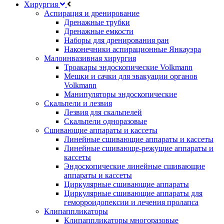
Хирургия
Аспирация и дренирование
Дренажные трубки
Дренажные емкости
Наборы для дренирования ран
Наконечники аспирационные Янкауэра
Малоинвазивная хирургия
Троакары эндоскопические Volkmann
Мешки и сачки для эвакуации органов
Volkmann
Манипуляторы эндоскопические
Скальпели и лезвия
Лезвия для скальпелей
Скальпели одноразовые
Сшивающие аппараты и кассеты
Линейные сшивающие аппараты и кассеты
Линейные сшивающе-режущие аппараты и
кассеты
Эндоскопические линейные сшивающие
аппараты и кассеты
Циркулярные сшивающие аппараты
Циркулярные сшивающие аппараты для
геморроидопексии и лечения пролапса
Клипаппликаторы
Клипаппликаторы многоразовые