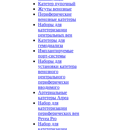
Катетер пупочный
Жгуты венозные
Периферические
венозные катетеры
Наборы для
катетеризации
центральных вен
Катетеры для
гемодиализа
Имплантируемые
порт‑системы
Наборы для
установки катетера
венозного
центрального
периферически
вводимого
Артериальные
катетеры Arpea
Набор для
катетеризации
периферических вен
Pevea Pro
Набор для
катетеризации