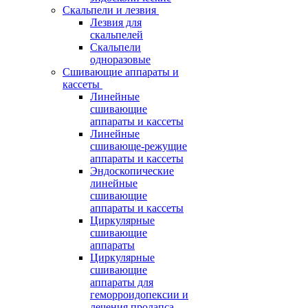
Скальпели и лезвия
Лезвия для
скальпелей
Скальпели
одноразовые
Сшивающие аппараты и
кассеты
Линейные
сшивающие
аппараты и кассеты
Линейные
сшивающе-режущие
аппараты и кассеты
Эндоскопические
линейные
сшивающие
аппараты и кассеты
Циркулярные
сшивающие
аппараты
Циркулярные
сшивающие
аппараты для
геморроидопексии и
лечения пролапса