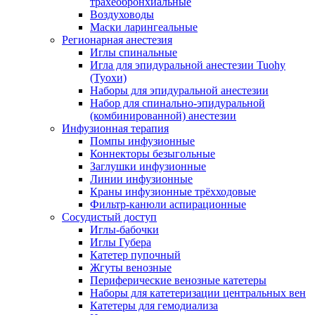
трахеобронхиальные
Воздуховоды
Маски ларингеальные
Регионарная анестезия
Иглы спинальные
Игла для эпидуральной анестезии Tuohy
(Туохи)
Наборы для эпидуральной анестезии
Набор для спинально-эпидуральной
(комбинированной) анестезии
Инфузионная терапия
Помпы инфузионные
Коннекторы безыгольные
Заглушки инфузионные
Линии инфузионные
Краны инфузионные трёхходовые
Фильтр-канюли аспирационные
Сосудистый доступ
Иглы-бабочки
Иглы Губера
Катетер пупочный
Жгуты венозные
Периферические венозные катетеры
Наборы для катетеризации центральных вен
Катетеры для гемодиализа