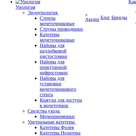
Как
Урология
Эндоурология
Блог
Бренды
Стенты
Акции
мочеточниковые
Струны проводники
Катетеры
мочеточниковые
Наборы для
надлобковой
цистостомии
Наборы для
перкутанной
нефростомии
Наборы для
установки
мочеточникового
стента
Кожухи для доступа
в мочеточник
Средства ухода
Мочеприемники
Уретральные катетеры
Катетеры Фолея
Катетеры Нелатона