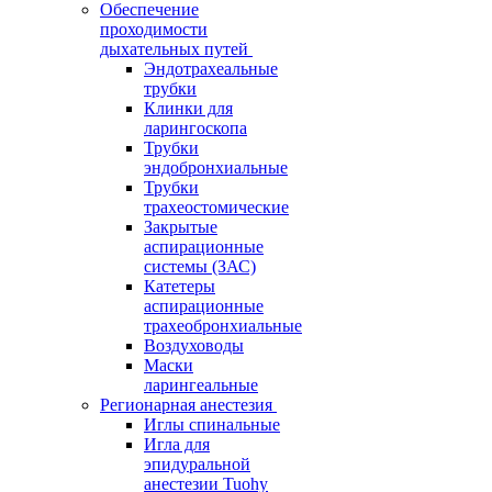
Обеспечение
проходимости
дыхательных путей
Эндотрахеальные
трубки
Клинки для
ларингоскопа
Трубки
эндобронхиальные
Трубки
трахеостомические
Закрытые
аспирационные
системы (ЗАС)
Катетеры
аспирационные
трахеобронхиальные
Воздуховоды
Маски
ларингеальные
Регионарная анестезия
Иглы спинальные
Игла для
эпидуральной
анестезии Tuohy