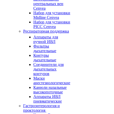
центральных вен
Cenvea
Набор для установки
Midline Cenvea
Набор для установки
PICC Cenvea
Респираторная поддержка
Аппараты для
ручной ИВЛ
Фильтры
дыхательные
Контуры
дыхательные
Соединители для
дыхательных
контуров
Маски
анестезиологические
Канюли назальные
высокопоточные
Аппараты ИВЛ
пневматические
Гастроэнтерология и
проктология