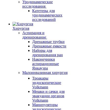
Уродинамические
исследования
Катетеры для
уродинамических
исследований
Хирургия
Аспирация и
дренирование
Дренажные трубки
Дренажные емкости
Наборы для
дренирования ран
Наконечники
аспирационные
Янкауэра
Малоинвазивная хирургия
Троакары
эндоскопические
Volkmann
Мешки и сачки для
эвакуации органов
Volkmann
Манипуляторы
эндоскопические