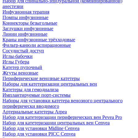
Набор для спинально-эпидуральной (комбинированной)
анестезии
Инфузионная терапия
Помпы инфузионные
Коннекторы безыгольные
Заглушки инфузионные
Линии инфузионные
Краны инфузионные трёхходовые
Фильтр-канюли аспирационные
Сосудистый доступ
Иглы-бабочки
Иглы Губера
Катетер пупочный
Жгуты венозные
Периферические венозные катетеры
Наборы для катетеризации центральных вен
Катетеры для гемодиализа
Имплантируемые порт‑системы
Наборы для установки катетера венозного центрального
периферически вводимого
Артериальные катетеры Arpea
Набор для катетеризации периферических вен Pevea Pro
Набор для катетеризации центральных вен Cenvea
Набор для установки Midline Cenvea
Набор для установки PICC Cenvea