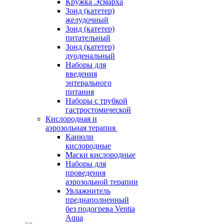
Кружка Эсмарха
Зонд (катетер)
желудочный
Зонд (катетер)
питательный
Зонд (катетер)
дуоденальный
Наборы для
введения
энтерального
питания
Наборы с трубкой
гастростомической
Кислородная и
аэрозольная терапия
Канюли
кислородные
Маски кислородные
Наборы для
проведения
аэрозольной терапии
Увлажнитель
преднаполненный
без подогрева Ventia
Aqua