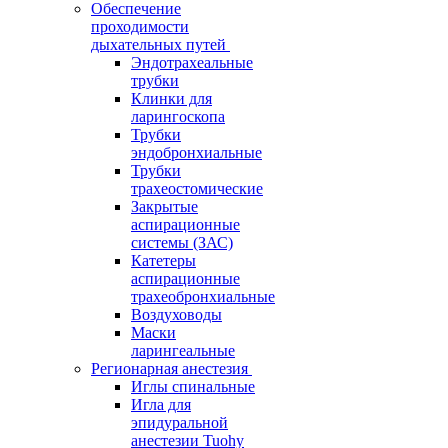
Обеспечение
проходимости
дыхательных путей
Эндотрахеальные
трубки
Клинки для
ларингоскопа
Трубки
эндобронхиальные
Трубки
трахеостомические
Закрытые
аспирационные
системы (ЗАС)
Катетеры
аспирационные
трахеобронхиальные
Воздуховоды
Маски
ларингеальные
Регионарная анестезия
Иглы спинальные
Игла для
эпидуральной
анестезии Tuohy