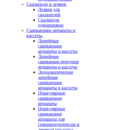
Скальпели и лезвия
Лезвия для
скальпелей
Скальпели
одноразовые
Сшивающие аппараты и
кассеты
Линейные
сшивающие
аппараты и кассеты
Линейные
сшивающе-режущие
аппараты и кассеты
Эндоскопические
линейные
сшивающие
аппараты и кассеты
Циркулярные
сшивающие
аппараты
Циркулярные
сшивающие
аппараты для
геморроидопексии и
лечения пролапса