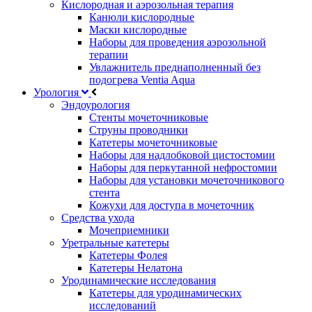
Кислородная и аэрозольная терапия
Канюли кислородные
Маски кислородные
Наборы для проведения аэрозольной
терапии
Увлажнитель преднаполненный без
подогрева Ventia Aqua
Урология
Эндоурология
Стенты мочеточниковые
Струны проводники
Катетеры мочеточниковые
Наборы для надлобковой цистостомии
Наборы для перкутанной нефростомии
Наборы для установки мочеточникового
стента
Кожухи для доступа в мочеточник
Средства ухода
Мочеприемники
Уретральные катетеры
Катетеры Фолея
Катетеры Нелатона
Уродинамические исследования
Катетеры для уродинамических
исследований