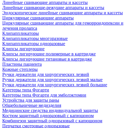
Линейные сшивающие аппараты и кассеты
Линейные сшивающе-режущие аппараты и кассеты
Эндоскопические линейные сшивающие аппараты и кассеты
Циркулярные сшивающие аппараты
Циркулярные сшивающие аппараты для геморроидопексии и
лечения пролапса
Клипаппликаторы
Клипаппликаторы многоразовые
Клипаппликаторы одноразовые
Клипсы лигирующие
Клипсы лигирующие полимерные в картридже
Клипсы лигирующие титановые в картридже
Пластины пациента
Кожные степлеры
Ручки держатели для хирургических лезвий
Ручки держатели для хирургических лезвий малые
Ручки держатели для хирургических лезвий большие
Катетеры типа Фогарти
Катетеры типа Фогарти для эмболэктомии
Устройства для защиты раны
Общебольничные медизделия
Медицинские средства индивидуальной защиты
Костюм защитный одноразовый с капюшоном
Комбинезон защитный одноразовый с капюшоном
Перчатки смотровые одноразовые