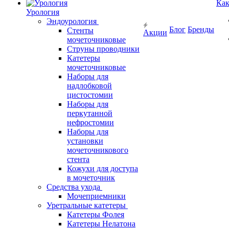
Как
Урология
Эндоурология
Блог
Бренды
Стенты
Акции
мочеточниковые
Струны проводники
Катетеры
мочеточниковые
Наборы для
надлобковой
цистостомии
Наборы для
перкутанной
нефростомии
Наборы для
установки
мочеточникового
стента
Кожухи для доступа
в мочеточник
Средства ухода
Мочеприемники
Уретральные катетеры
Катетеры Фолея
Катетеры Нелатона