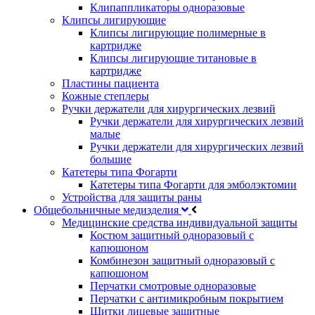
Клипаппликаторы одноразовые
Клипсы лигирующие
Клипсы лигирующие полимерные в
картридже
Клипсы лигирующие титановые в
картридже
Пластины пациента
Кожные степлеры
Ручки держатели для хирургических лезвий
Ручки держатели для хирургических лезвий
малые
Ручки держатели для хирургических лезвий
большие
Катетеры типа Фогарти
Катетеры типа Фогарти для эмболэктомии
Устройства для защиты раны
Общебольничные медизделия
Медицинские средства индивидуальной защиты
Костюм защитный одноразовый с
капюшоном
Комбинезон защитный одноразовый с
капюшоном
Перчатки смотровые одноразовые
Перчатки с антимикробным покрытием
Щитки лицевые защитные