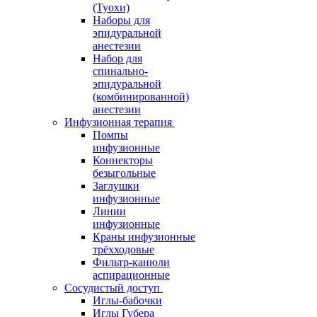
(Туохи)
Наборы для
эпидуральной
анестезии
Набор для
спинально-
эпидуральной
(комбинированной)
анестезии
Инфузионная терапия
Помпы
инфузионные
Коннекторы
безыгольные
Заглушки
инфузионные
Линии
инфузионные
Краны инфузионные
трёхходовые
Фильтр-канюли
аспирационные
Сосудистый доступ
Иглы-бабочки
Иглы Губера