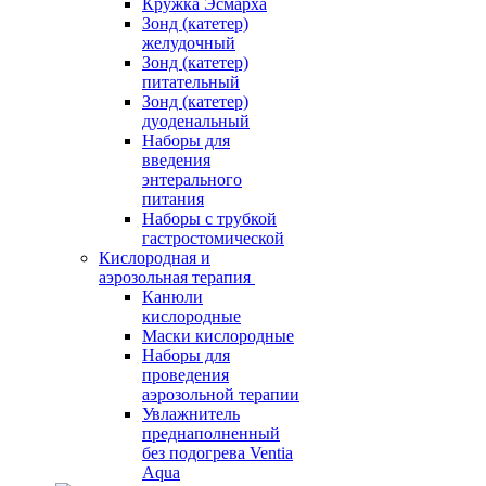
Кружка Эсмарха
Зонд (катетер)
желудочный
Зонд (катетер)
питательный
Зонд (катетер)
дуоденальный
Наборы для
введения
энтерального
питания
Наборы с трубкой
гастростомической
Кислородная и
аэрозольная терапия
Канюли
кислородные
Маски кислородные
Наборы для
проведения
аэрозольной терапии
Увлажнитель
преднаполненный
без подогрева Ventia
Aqua