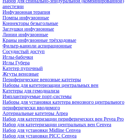
Набор для спинально-эпидуральной (комбинированной)
анестезии
Инфузионная терапия
Помпы инфузионные
Коннекторы безыгольные
Заглушки инфузионные
Линии инфузионные
Краны инфузионные трёхходовые
Фильтр-канюли аспирационные
Сосудистый доступ
Иглы-бабочки
Иглы Губера
Катетер пупочный
Жгуты венозные
Периферические венозные катетеры
Наборы для катетеризации центральных вен
Катетеры для гемодиализа
Имплантируемые порт‑системы
Наборы для установки катетера венозного центрального
периферически вводимого
Артериальные катетеры Arpea
Набор для катетеризации периферических вен Pevea Pro
Набор для катетеризации центральных вен Cenvea
Набор для установки Midline Cenvea
Набор для установки PICC Cenvea