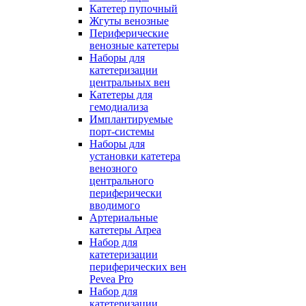
Катетер пупочный
Жгуты венозные
Периферические
венозные катетеры
Наборы для
катетеризации
центральных вен
Катетеры для
гемодиализа
Имплантируемые
порт‑системы
Наборы для
установки катетера
венозного
центрального
периферически
вводимого
Артериальные
катетеры Arpea
Набор для
катетеризации
периферических вен
Pevea Pro
Набор для
катетеризации