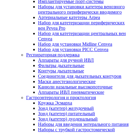
Имплантируемые порт‑системы
Наборы для установки катетера венозного
центрального периферически вводимого
Артериальные катетеры Arpea
Набор для катетеризации периферических
вен Pevea Pro
Набор для катетеризации центральных вен
Cenvea
Набор для установки Midline Cenvea
Набор для установки PICC Cenvea
Респираторная поддержка
Аппараты для ручной ИВЛ
Фильтры дыхательные
Контуры дыхательные
Соединители для дыхательных контуров
Маски анестезиологические
Канюли назальные высокопоточные
Аппараты ИВЛ пневматические
Гастроэнтерология и проктология
Кружка Эсмарха
Зонд (катетер) желудочный
Зонд (катетер) питательный
Зонд (катетер) дуоденальный
Наборы для введения энтерального питания
Наборы с трубкой гастростомической