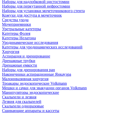
Наборы для надлобковой цистостомии
Наборы для перкутанной нефростомии
Наборы для установки мочеточникового стента
Кожухи для доступа в мочеточник
Средства ухода
Мочеприемники
Уретральные катетеры
Катетеры Фолея
Катетеры Нелатона
Уродинамические исследования
Катетеры для уродинамических исследований
Хирургия
Аспирация и дренирование
Дренажные трубки
Дренажные емкости
Наборы для дренирования ран
Наконечники аспирационные Янкауэра
Малоинвазивная хирургия
Троакары эндоскопические Volkmann
Мешки и сачки для эвакуации органов Volkmann
Манипуляторы эндоскопические
Скальпели и лезвия
Лезвия для скальпелей
Скальпели одноразовые
Сшивающие аппараты и кассеты