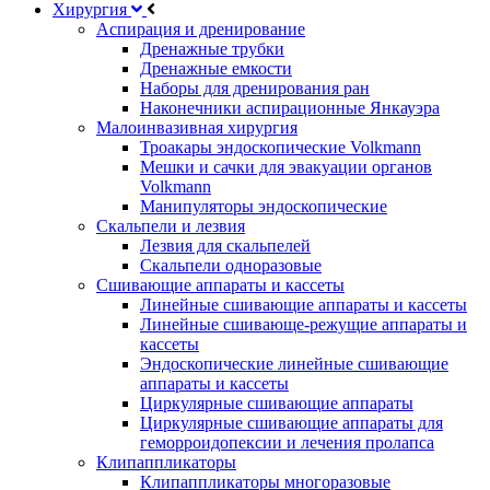
Хирургия
Аспирация и дренирование
Дренажные трубки
Дренажные емкости
Наборы для дренирования ран
Наконечники аспирационные Янкауэра
Малоинвазивная хирургия
Троакары эндоскопические Volkmann
Мешки и сачки для эвакуации органов
Volkmann
Манипуляторы эндоскопические
Скальпели и лезвия
Лезвия для скальпелей
Скальпели одноразовые
Сшивающие аппараты и кассеты
Линейные сшивающие аппараты и кассеты
Линейные сшивающе-режущие аппараты и
кассеты
Эндоскопические линейные сшивающие
аппараты и кассеты
Циркулярные сшивающие аппараты
Циркулярные сшивающие аппараты для
геморроидопексии и лечения пролапса
Клипаппликаторы
Клипаппликаторы многоразовые