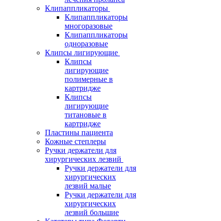
Клипаппликаторы
Клипаппликаторы
многоразовые
Клипаппликаторы
одноразовые
Клипсы лигирующие
Клипсы
лигирующие
полимерные в
картридже
Клипсы
лигирующие
титановые в
картридже
Пластины пациента
Кожные степлеры
Ручки держатели для
хирургических лезвий
Ручки держатели для
хирургических
лезвий малые
Ручки держатели для
хирургических
лезвий большие