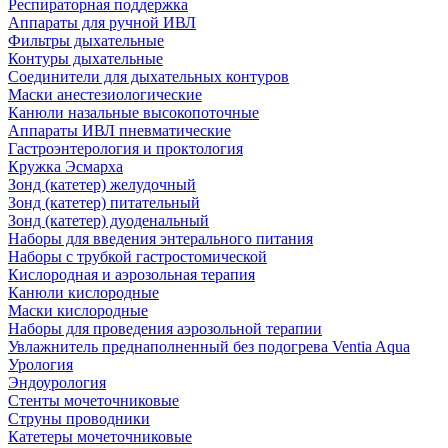
Респираторная поддержка
Аппараты для ручной ИВЛ
Фильтры дыхательные
Контуры дыхательные
Соединители для дыхательных контуров
Маски анестезиологические
Канюли назальные высокопоточные
Аппараты ИВЛ пневматические
Гастроэнтерология и проктология
Кружка Эсмарха
Зонд (катетер) желудочный
Зонд (катетер) питательный
Зонд (катетер) дуоденальный
Наборы для введения энтерального питания
Наборы с трубкой гастростомической
Кислородная и аэрозольная терапия
Канюли кислородные
Маски кислородные
Наборы для проведения аэрозольной терапии
Увлажнитель преднаполненный без подогрева Ventia Aqua
Урология
Эндоурология
Стенты мочеточниковые
Струны проводники
Катетеры мочеточниковые