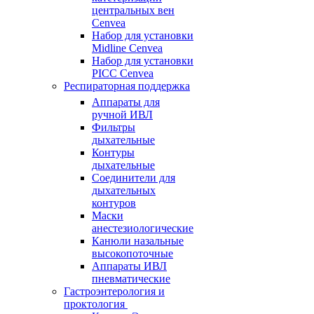
центральных вен
Cenvea
Набор для установки
Midline Cenvea
Набор для установки
PICC Cenvea
Респираторная поддержка
Аппараты для
ручной ИВЛ
Фильтры
дыхательные
Контуры
дыхательные
Соединители для
дыхательных
контуров
Маски
анестезиологические
Канюли назальные
высокопоточные
Аппараты ИВЛ
пневматические
Гастроэнтерология и
проктология