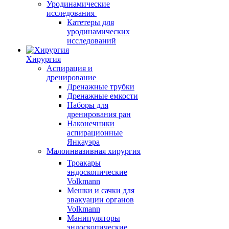
Уродинамические
исследования
Катетеры для
уродинамических
исследований
Хирургия
Аспирация и
дренирование
Дренажные трубки
Дренажные емкости
Наборы для
дренирования ран
Наконечники
аспирационные
Янкауэра
Малоинвазивная хирургия
Троакары
эндоскопические
Volkmann
Мешки и сачки для
эвакуации органов
Volkmann
Манипуляторы
эндоскопические