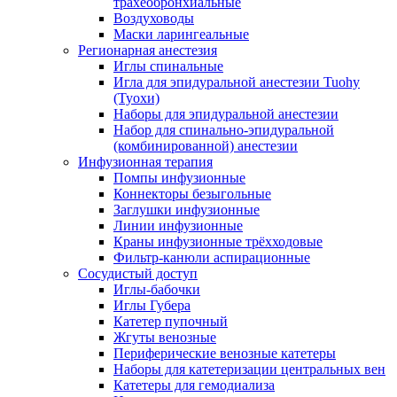
трахеобронхиальные
Воздуховоды
Маски ларингеальные
Регионарная анестезия
Иглы спинальные
Игла для эпидуральной анестезии Tuohy
(Туохи)
Наборы для эпидуральной анестезии
Набор для спинально-эпидуральной
(комбинированной) анестезии
Инфузионная терапия
Помпы инфузионные
Коннекторы безыгольные
Заглушки инфузионные
Линии инфузионные
Краны инфузионные трёхходовые
Фильтр-канюли аспирационные
Сосудистый доступ
Иглы-бабочки
Иглы Губера
Катетер пупочный
Жгуты венозные
Периферические венозные катетеры
Наборы для катетеризации центральных вен
Катетеры для гемодиализа