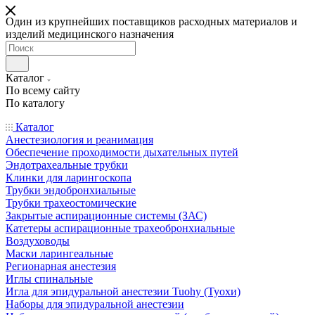
Один из крупнейших поставщиков расходных материалов и
изделий медицинского назначения
Каталог
По всему сайту
По каталогу
Каталог
Анестезиология и реанимация
Обеспечение проходимости дыхательных путей
Эндотрахеальные трубки
Клинки для ларингоскопа
Трубки эндобронхиальные
Трубки трахеостомические
Закрытые аспирационные системы (ЗАС)
Катетеры аспирационные трахеобронхиальные
Воздуховоды
Маски ларингеальные
Регионарная анестезия
Иглы спинальные
Игла для эпидуральной анестезии Tuohy (Туохи)
Наборы для эпидуральной анестезии