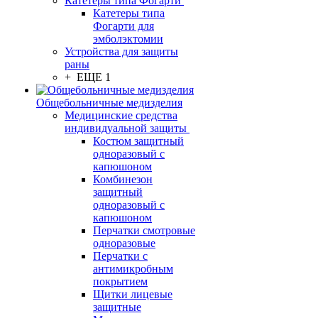
Катетеры типа Фогарти
Катетеры типа
Фогарти для
эмболэктомии
Устройства для защиты
раны
+ ЕЩЕ 1
Общебольничные медизделия
Медицинские средства
индивидуальной защиты
Костюм защитный
одноразовый с
капюшоном
Комбинезон
защитный
одноразовый с
капюшоном
Перчатки смотровые
одноразовые
Перчатки с
антимикробным
покрытием
Щитки лицевые
защитные