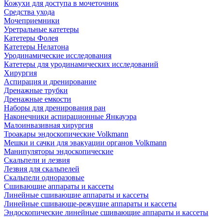
Кожухи для доступа в мочеточник
Средства ухода
Мочеприемники
Уретральные катетеры
Катетеры Фолея
Катетеры Нелатона
Уродинамические исследования
Катетеры для уродинамических исследований
Хирургия
Аспирация и дренирование
Дренажные трубки
Дренажные емкости
Наборы для дренирования ран
Наконечники аспирационные Янкауэра
Малоинвазивная хирургия
Троакары эндоскопические Volkmann
Мешки и сачки для эвакуации органов Volkmann
Манипуляторы эндоскопические
Скальпели и лезвия
Лезвия для скальпелей
Скальпели одноразовые
Сшивающие аппараты и кассеты
Линейные сшивающие аппараты и кассеты
Линейные сшивающе-режущие аппараты и кассеты
Эндоскопические линейные сшивающие аппараты и кассеты