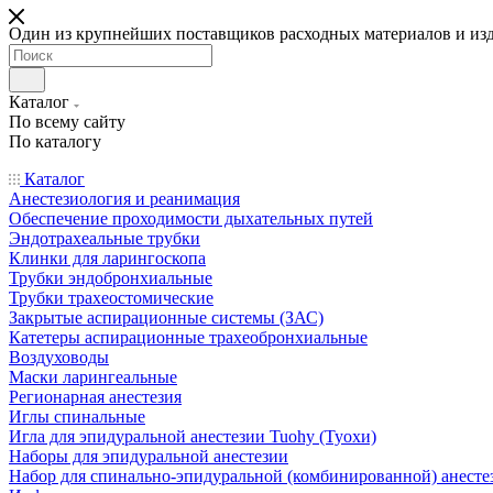
Один из крупнейших поставщиков расходных материалов и из
Каталог
По всему сайту
По каталогу
Каталог
Анестезиология и реанимация
Обеспечение проходимости дыхательных путей
Эндотрахеальные трубки
Клинки для ларингоскопа
Трубки эндобронхиальные
Трубки трахеостомические
Закрытые аспирационные системы (ЗАС)
Катетеры аспирационные трахеобронхиальные
Воздуховоды
Маски ларингеальные
Регионарная анестезия
Иглы спинальные
Игла для эпидуральной анестезии Tuohy (Туохи)
Наборы для эпидуральной анестезии
Набор для спинально-эпидуральной (комбинированной) анесте