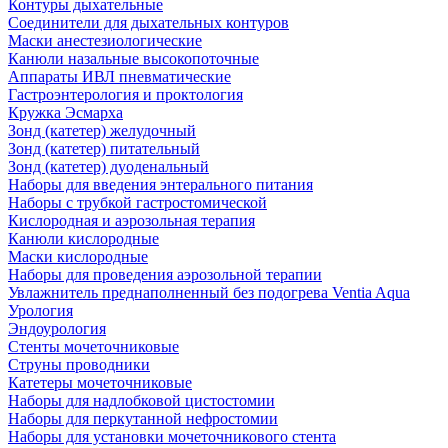
Контуры дыхательные
Соединители для дыхательных контуров
Маски анестезиологические
Канюли назальные высокопоточные
Аппараты ИВЛ пневматические
Гастроэнтерология и проктология
Кружка Эсмарха
Зонд (катетер) желудочный
Зонд (катетер) питательный
Зонд (катетер) дуоденальный
Наборы для введения энтерального питания
Наборы с трубкой гастростомической
Кислородная и аэрозольная терапия
Канюли кислородные
Маски кислородные
Наборы для проведения аэрозольной терапии
Увлажнитель преднаполненный без подогрева Ventia Aqua
Урология
Эндоурология
Стенты мочеточниковые
Струны проводники
Катетеры мочеточниковые
Наборы для надлобковой цистостомии
Наборы для перкутанной нефростомии
Наборы для установки мочеточникового стента