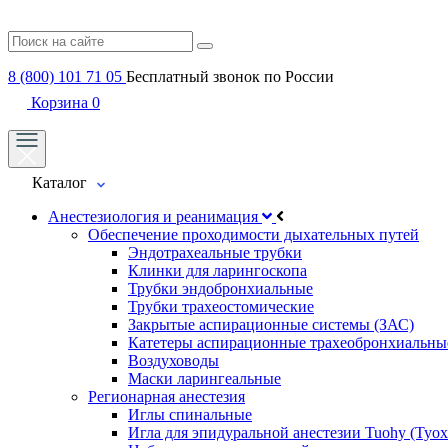
8 (800) 101 71 05
Бесплатный звонок по России
Корзина
0
Каталог
Анестезиология и реанимация
Обеспечение проходимости дыхательных путей
Эндотрахеальные трубки
Клинки для ларингоскопа
Трубки эндобронхиальные
Трубки трахеостомические
Закрытые аспирационные системы (ЗАС)
Катетеры аспирационные трахеобронхиальны
Воздуховоды
Маски ларингеальные
Регионарная анестезия
Иглы спинальные
Игла для эпидуральной анестезии Tuohy (Туох