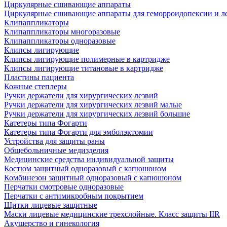
Циркулярные сшивающие аппараты
Циркулярные сшивающие аппараты для геморроидопексии и ле
Клипаппликаторы
Клипаппликаторы многоразовые
Клипаппликаторы одноразовые
Клипсы лигирующие
Клипсы лигирующие полимерные в картридже
Клипсы лигирующие титановые в картридже
Пластины пациента
Кожные степлеры
Ручки держатели для хирургических лезвий
Ручки держатели для хирургических лезвий малые
Ручки держатели для хирургических лезвий большие
Катетеры типа Фогарти
Катетеры типа Фогарти для эмболэктомии
Устройства для защиты раны
Общебольничные медизделия
Медицинские средства индивидуальной защиты
Костюм защитный одноразовый с капюшоном
Комбинезон защитный одноразовый с капюшоном
Перчатки смотровые одноразовые
Перчатки с антимикробным покрытием
Щитки лицевые защитные
Маски лицевые медицинские трехслойные. Класс защиты IIR
Акушерство и гинекология