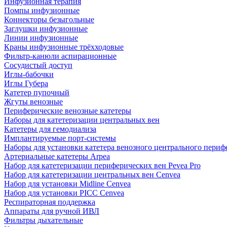
Инфузионная терапия
Помпы инфузионные
Коннекторы безыгольные
Заглушки инфузионные
Линии инфузионные
Краны инфузионные трёхходовые
Фильтр-канюли аспирационные
Сосудистый доступ
Иглы-бабочки
Иглы Губера
Катетер пупочный
Жгуты венозные
Периферические венозные катетеры
Наборы для катетеризации центральных вен
Катетеры для гемодиализа
Имплантируемые порт‑системы
Наборы для установки катетера венозного центрального пери
Артериальные катетеры Arpea
Набор для катетеризации периферических вен Pevea Pro
Набор для катетеризации центральных вен Cenvea
Набор для установки Midline Cenvea
Набор для установки PICC Cenvea
Респираторная поддержка
Аппараты для ручной ИВЛ
Фильтры дыхательные