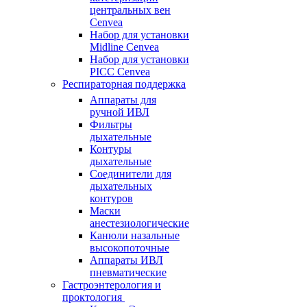
центральных вен
Cenvea
Набор для установки
Midline Cenvea
Набор для установки
PICC Cenvea
Респираторная поддержка
Аппараты для
ручной ИВЛ
Фильтры
дыхательные
Контуры
дыхательные
Соединители для
дыхательных
контуров
Маски
анестезиологические
Канюли назальные
высокопоточные
Аппараты ИВЛ
пневматические
Гастроэнтерология и
проктология