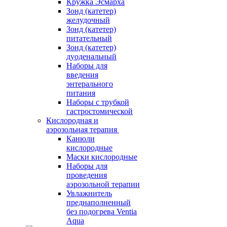
Кружка Эсмарха
Зонд (катетер)
желудочный
Зонд (катетер)
питательный
Зонд (катетер)
дуоденальный
Наборы для
введения
энтерального
питания
Наборы с трубкой
гастростомической
Кислородная и
аэрозольная терапия
Канюли
кислородные
Маски кислородные
Наборы для
проведения
аэрозольной терапии
Увлажнитель
преднаполненный
без подогрева Ventia
Aqua