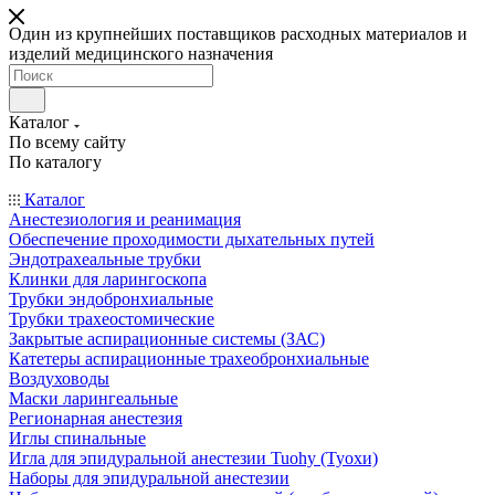
Один из крупнейших поставщиков расходных материалов и
изделий медицинского назначения
Каталог
По всему сайту
По каталогу
Каталог
Анестезиология и реанимация
Обеспечение проходимости дыхательных путей
Эндотрахеальные трубки
Клинки для ларингоскопа
Трубки эндобронхиальные
Трубки трахеостомические
Закрытые аспирационные системы (ЗАС)
Катетеры аспирационные трахеобронхиальные
Воздуховоды
Маски ларингеальные
Регионарная анестезия
Иглы спинальные
Игла для эпидуральной анестезии Tuohy (Туохи)
Наборы для эпидуральной анестезии