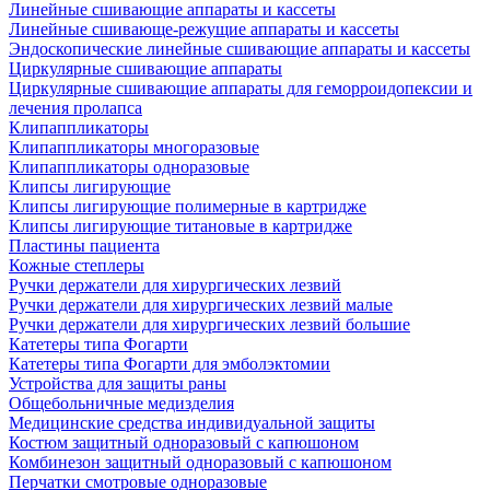
Линейные сшивающие аппараты и кассеты
Линейные сшивающе-режущие аппараты и кассеты
Эндоскопические линейные сшивающие аппараты и кассеты
Циркулярные сшивающие аппараты
Циркулярные сшивающие аппараты для геморроидопексии и
лечения пролапса
Клипаппликаторы
Клипаппликаторы многоразовые
Клипаппликаторы одноразовые
Клипсы лигирующие
Клипсы лигирующие полимерные в картридже
Клипсы лигирующие титановые в картридже
Пластины пациента
Кожные степлеры
Ручки держатели для хирургических лезвий
Ручки держатели для хирургических лезвий малые
Ручки держатели для хирургических лезвий большие
Катетеры типа Фогарти
Катетеры типа Фогарти для эмболэктомии
Устройства для защиты раны
Общебольничные медизделия
Медицинские средства индивидуальной защиты
Костюм защитный одноразовый с капюшоном
Комбинезон защитный одноразовый с капюшоном
Перчатки смотровые одноразовые