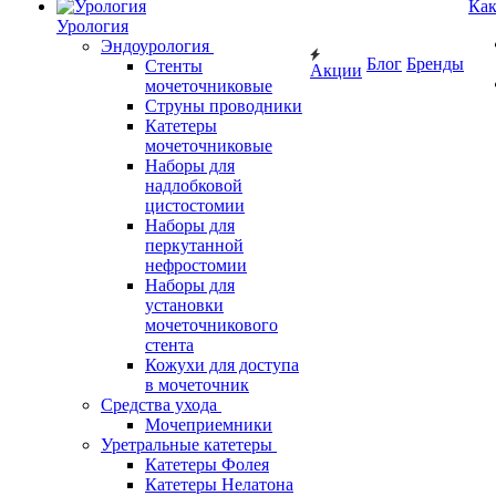
Как
Урология
Эндоурология
Блог
Бренды
Стенты
Акции
мочеточниковые
Струны проводники
Катетеры
мочеточниковые
Наборы для
надлобковой
цистостомии
Наборы для
перкутанной
нефростомии
Наборы для
установки
мочеточникового
стента
Кожухи для доступа
в мочеточник
Средства ухода
Мочеприемники
Уретральные катетеры
Катетеры Фолея
Катетеры Нелатона