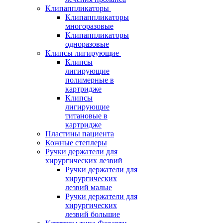
Клипаппликаторы
Клипаппликаторы
многоразовые
Клипаппликаторы
одноразовые
Клипсы лигирующие
Клипсы
лигирующие
полимерные в
картридже
Клипсы
лигирующие
титановые в
картридже
Пластины пациента
Кожные степлеры
Ручки держатели для
хирургических лезвий
Ручки держатели для
хирургических
лезвий малые
Ручки держатели для
хирургических
лезвий большие