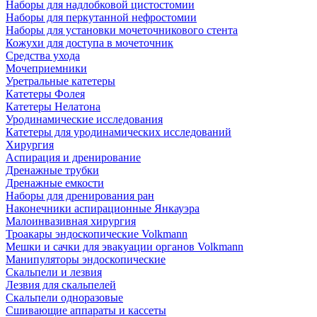
Наборы для надлобковой цистостомии
Наборы для перкутанной нефростомии
Наборы для установки мочеточникового стента
Кожухи для доступа в мочеточник
Средства ухода
Мочеприемники
Уретральные катетеры
Катетеры Фолея
Катетеры Нелатона
Уродинамические исследования
Катетеры для уродинамических исследований
Хирургия
Аспирация и дренирование
Дренажные трубки
Дренажные емкости
Наборы для дренирования ран
Наконечники аспирационные Янкауэра
Малоинвазивная хирургия
Троакары эндоскопические Volkmann
Мешки и сачки для эвакуации органов Volkmann
Манипуляторы эндоскопические
Скальпели и лезвия
Лезвия для скальпелей
Скальпели одноразовые
Сшивающие аппараты и кассеты