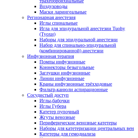
трахеобронхиальные
Воздуховоды
Маски ларингеальные
Регионарная анестезия
Иглы спинальные
Игла для эпидуральной анестезии Tuohy
(Туохи)
Наборы для эпидуральной анестезии
Набор для спинально-эпидуральной
(комбинированной) анестезии
Инфузионная терапия
Помпы инфузионные
Коннекторы безыгольные
Заглушки инфузионные
Линии инфузионные
Краны инфузионные трёхходовые
Фильтр-канюли аспирационные
Сосудистый доступ
Иглы-бабочки
Иглы Губера
Катетер пупочный
Жгуты венозные
Периферические венозные катетеры
Наборы для катетеризации центральных вен
Катетеры для гемодиализа