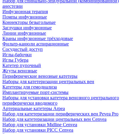
Набор для спинально-эпидуральной (комбинированной)
анестезии
Инфузионная терапия
Помпы инфузионные
Коннекторы безыгольные
Заглушки инфузионные
Линии инфузионные
Краны инфузионные трёхходовые
Фильтр-канюли аспирационные
Сосудистый доступ
Иглы-бабочки
Иглы Губера
Катетер пупочный
Жгуты венозные
Периферические венозные катетеры
Наборы для катетеризации центральных вен
Катетеры для гемодиализа
Имплантируемые порт‑системы
Наборы для установки катетера венозного центрального
периферически вводимого
Артериальные катетеры Arpea
Набор для катетеризации периферических вен Pevea Pro
Набор для катетеризации центральных вен Cenvea
Набор для установки Midline Cenvea
Набор для установки PICC Cenvea