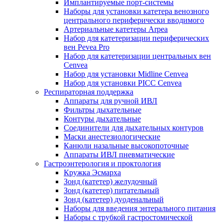
Имплантируемые порт‑системы
Наборы для установки катетера венозного
центрального периферически вводимого
Артериальные катетеры Arpea
Набор для катетеризации периферических
вен Pevea Pro
Набор для катетеризации центральных вен
Cenvea
Набор для установки Midline Cenvea
Набор для установки PICC Cenvea
Респираторная поддержка
Аппараты для ручной ИВЛ
Фильтры дыхательные
Контуры дыхательные
Соединители для дыхательных контуров
Маски анестезиологические
Канюли назальные высокопоточные
Аппараты ИВЛ пневматические
Гастроэнтерология и проктология
Кружка Эсмарха
Зонд (катетер) желудочный
Зонд (катетер) питательный
Зонд (катетер) дуоденальный
Наборы для введения энтерального питания
Наборы с трубкой гастростомической