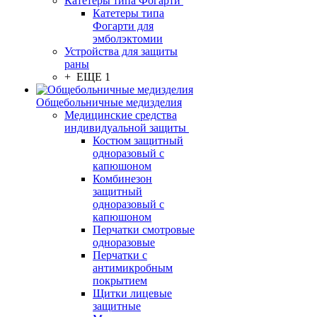
Катетеры типа Фогарти
Катетеры типа
Фогарти для
эмболэктомии
Устройства для защиты
раны
+ ЕЩЕ 1
Общебольничные медизделия
Медицинские средства
индивидуальной защиты
Костюм защитный
одноразовый с
капюшоном
Комбинезон
защитный
одноразовый с
капюшоном
Перчатки смотровые
одноразовые
Перчатки с
антимикробным
покрытием
Щитки лицевые
защитные