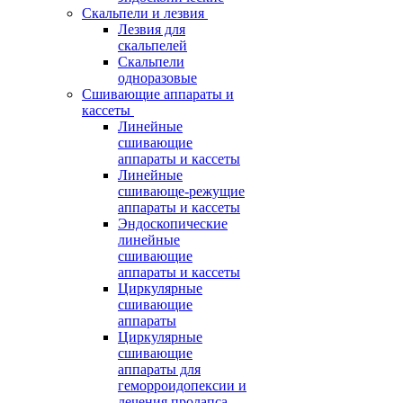
Скальпели и лезвия
Лезвия для
скальпелей
Скальпели
одноразовые
Сшивающие аппараты и
кассеты
Линейные
сшивающие
аппараты и кассеты
Линейные
сшивающе-режущие
аппараты и кассеты
Эндоскопические
линейные
сшивающие
аппараты и кассеты
Циркулярные
сшивающие
аппараты
Циркулярные
сшивающие
аппараты для
геморроидопексии и
лечения пролапса