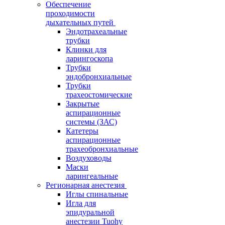
Обеспечение
проходимости
дыхательных путей
Эндотрахеальные
трубки
Клинки для
ларингоскопа
Трубки
эндобронхиальные
Трубки
трахеостомические
Закрытые
аспирационные
системы (ЗАС)
Катетеры
аспирационные
трахеобронхиальные
Воздуховоды
Маски
ларингеальные
Регионарная анестезия
Иглы спинальные
Игла для
эпидуральной
анестезии Tuohy