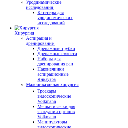
Уродинамические
исследования
Катетеры для
уродинамических
исследований
Хирургия
Аспирация и
дренирование
Дренажные трубки
Дренажные емкости
Наборы для
дренирования ран
Наконечники
аспирационные
Янкауэра
Малоинвазивная хирургия
Троакары
эндоскопические
Volkmann
Мешки и сачки для
эвакуации органов
Volkmann
Манипуляторы
эндоскопические