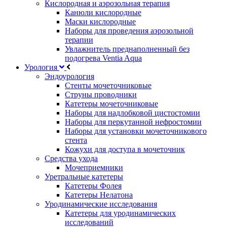
Кислородная и аэрозольная терапия
Канюли кислородные
Маски кислородные
Наборы для проведения аэрозольной
терапии
Увлажнитель преднаполненный без
подогрева Ventia Aqua
Урология
Эндоурология
Стенты мочеточниковые
Струны проводники
Катетеры мочеточниковые
Наборы для надлобковой цистостомии
Наборы для перкутанной нефростомии
Наборы для установки мочеточникового
стента
Кожухи для доступа в мочеточник
Средства ухода
Мочеприемники
Уретральные катетеры
Катетеры Фолея
Катетеры Нелатона
Уродинамические исследования
Катетеры для уродинамических
исследований