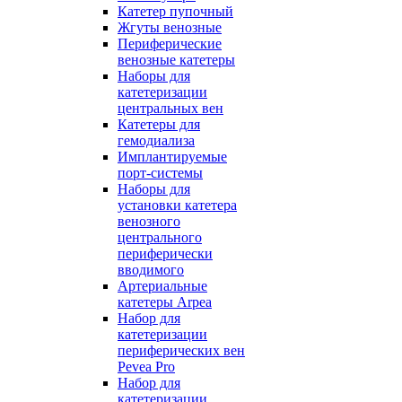
Катетер пупочный
Жгуты венозные
Периферические
венозные катетеры
Наборы для
катетеризации
центральных вен
Катетеры для
гемодиализа
Имплантируемые
порт‑системы
Наборы для
установки катетера
венозного
центрального
периферически
вводимого
Артериальные
катетеры Arpea
Набор для
катетеризации
периферических вен
Pevea Pro
Набор для
катетеризации