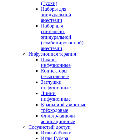
(Туохи)
Наборы для
эпидуральной
анестезии
Набор для
спинально-
эпидуральной
(комбинированной)
анестезии
Инфузионная терапия
Помпы
инфузионные
Коннекторы
безыгольные
Заглушки
инфузионные
Линии
инфузионные
Краны инфузионные
трёхходовые
Фильтр-канюли
аспирационные
Сосудистый доступ
Иглы-бабочки
Иглы Губера