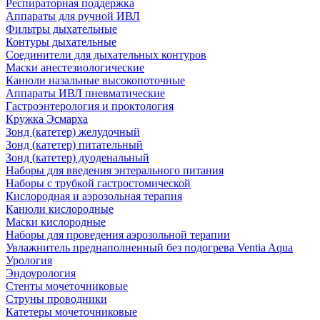
Респираторная поддержка
Аппараты для ручной ИВЛ
Фильтры дыхательные
Контуры дыхательные
Соединители для дыхательных контуров
Маски анестезиологические
Канюли назальные высокопоточные
Аппараты ИВЛ пневматические
Гастроэнтерология и проктология
Кружка Эсмарха
Зонд (катетер) желудочный
Зонд (катетер) питательный
Зонд (катетер) дуоденальный
Наборы для введения энтерального питания
Наборы с трубкой гастростомической
Кислородная и аэрозольная терапия
Канюли кислородные
Маски кислородные
Наборы для проведения аэрозольной терапии
Увлажнитель преднаполненный без подогрева Ventia Aqua
Урология
Эндоурология
Стенты мочеточниковые
Струны проводники
Катетеры мочеточниковые