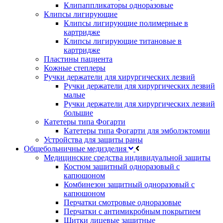
Клипаппликаторы одноразовые
Клипсы лигирующие
Клипсы лигирующие полимерные в
картридже
Клипсы лигирующие титановые в
картридже
Пластины пациента
Кожные степлеры
Ручки держатели для хирургических лезвий
Ручки держатели для хирургических лезвий
малые
Ручки держатели для хирургических лезвий
большие
Катетеры типа Фогарти
Катетеры типа Фогарти для эмболэктомии
Устройства для защиты раны
Общебольничные медизделия
Медицинские средства индивидуальной защиты
Костюм защитный одноразовый с
капюшоном
Комбинезон защитный одноразовый с
капюшоном
Перчатки смотровые одноразовые
Перчатки с антимикробным покрытием
Щитки лицевые защитные