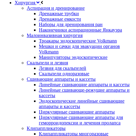
Хирургия
Аспирация и дренирование
Дренажные трубки
Дренажные емкости
Наборы для дренирования ран
Наконечники аспирационные Янкауэра
Малоинвазивная хирургия
Троакары эндоскопические Volkmann
Мешки и сачки для эвакуации органов
Volkmann
Манипуляторы эндоскопические
Скальпели и лезвия
Лезвия для скальпелей
Скальпели одноразовые
Сшивающие аппараты и кассеты
Линейные сшивающие аппараты и кассеты
Линейные сшивающе-режущие аппараты и
кассеты
Эндоскопические линейные сшивающие
аппараты и кассеты
Циркулярные сшивающие аппараты
Циркулярные сшивающие аппараты для
геморроидопексии и лечения пролапса
Клипаппликаторы
Клипаппликаторы многоразовые