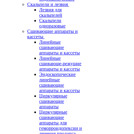
Скальпели и лезвия
Лезвия для
скальпелей
Скальпели
одноразовые
Сшивающие аппараты и
кассеты
Линейные
сшивающие
аппараты и кассеты
Линейные
сшивающе-режущие
аппараты и кассеты
Эндоскопические
линейные
сшивающие
аппараты и кассеты
Циркулярные
сшивающие
аппараты
Циркулярные
сшивающие
аппараты для
геморроидопексии и
лечения пролапса