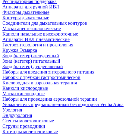
Респираторная поддержка
Аппараты для ручной ИВЛ
Фильтры дыхательные
Контуры дыхательные
Соединители для дыхательных контуров
Маски анестезиологические
Канюли назальные высокопоточные
Аппараты ИВЛ пневматические
Гастроэнтерология и проктология
Кружка Эсмарха
Зонд (катетер) желудочный
Зонд (катетер) питательный
Зонд (катетер) дуоденальный
Наборы для введения энтерального питания
Наборы с трубкой гастростомической
Кислородная и аэрозольная терапия
Канюли кислородные
Маски кислородные
Наборы для проведения аэрозольной терапии
Увлажнитель преднаполненный без подогрева Ventia Aqua
Урология
Эндоурология
Стенты мочеточниковые
Струны проводники
Катетеры мочеточниковые