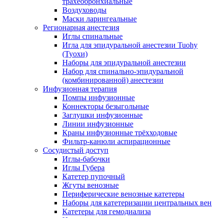
трахеобронхиальные
Воздуховоды
Маски ларингеальные
Регионарная анестезия
Иглы спинальные
Игла для эпидуральной анестезии Tuohy
(Туохи)
Наборы для эпидуральной анестезии
Набор для спинально-эпидуральной
(комбинированной) анестезии
Инфузионная терапия
Помпы инфузионные
Коннекторы безыгольные
Заглушки инфузионные
Линии инфузионные
Краны инфузионные трёхходовые
Фильтр-канюли аспирационные
Сосудистый доступ
Иглы-бабочки
Иглы Губера
Катетер пупочный
Жгуты венозные
Периферические венозные катетеры
Наборы для катетеризации центральных вен
Катетеры для гемодиализа