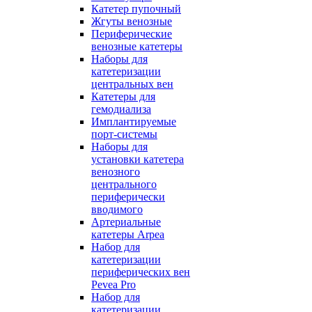
Катетер пупочный
Жгуты венозные
Периферические
венозные катетеры
Наборы для
катетеризации
центральных вен
Катетеры для
гемодиализа
Имплантируемые
порт‑системы
Наборы для
установки катетера
венозного
центрального
периферически
вводимого
Артериальные
катетеры Arpea
Набор для
катетеризации
периферических вен
Pevea Pro
Набор для
катетеризации