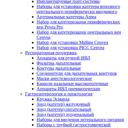
Имплантируемые порт‑системы
Наборы для установки катетера венозного
центрального периферически вводимого
Артериальные катетеры Arpea
Набор для катетеризации периферических
вен Pevea Pro
Набор для катетеризации центральных вен
Cenvea
Набор для установки Midline Cenvea
Набор для установки PICC Cenvea
Респираторная поддержка
Аппараты для ручной ИВЛ
Фильтры дыхательные
Контуры дыхательные
Соединители для дыхательных контуров
Маски анестезиологические
Канюли назальные высокопоточные
Аппараты ИВЛ пневматические
Гастроэнтерология и проктология
Кружка Эсмарха
Зонд (катетер) желудочный
Зонд (катетер) питательный
Зонд (катетер) дуоденальный
Наборы для введения энтерального питания
Наборы с трубкой гастростомической