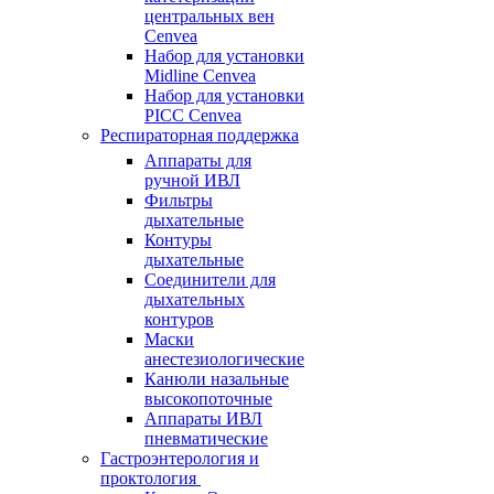
центральных вен
Cenvea
Набор для установки
Midline Cenvea
Набор для установки
PICC Cenvea
Респираторная поддержка
Аппараты для
ручной ИВЛ
Фильтры
дыхательные
Контуры
дыхательные
Соединители для
дыхательных
контуров
Маски
анестезиологические
Канюли назальные
высокопоточные
Аппараты ИВЛ
пневматические
Гастроэнтерология и
проктология