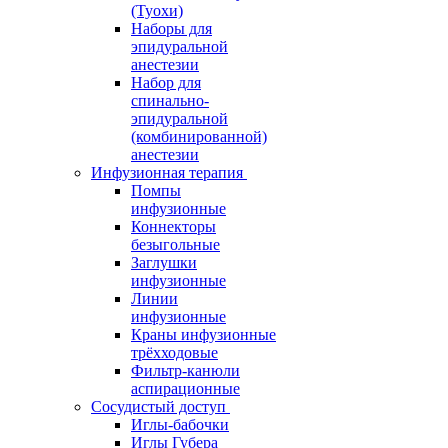
(Туохи)
Наборы для
эпидуральной
анестезии
Набор для
спинально-
эпидуральной
(комбинированной)
анестезии
Инфузионная терапия
Помпы
инфузионные
Коннекторы
безыгольные
Заглушки
инфузионные
Линии
инфузионные
Краны инфузионные
трёхходовые
Фильтр-канюли
аспирационные
Сосудистый доступ
Иглы-бабочки
Иглы Губера