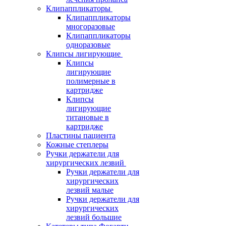
Клипаппликаторы
Клипаппликаторы
многоразовые
Клипаппликаторы
одноразовые
Клипсы лигирующие
Клипсы
лигирующие
полимерные в
картридже
Клипсы
лигирующие
титановые в
картридже
Пластины пациента
Кожные степлеры
Ручки держатели для
хирургических лезвий
Ручки держатели для
хирургических
лезвий малые
Ручки держатели для
хирургических
лезвий большие