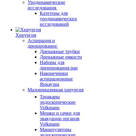
Уродинамические
исследования
Катетеры для
уродинамических
исследований
Хирургия
Аспирация и
дренирование
Дренажные трубки
Дренажные емкости
Наборы для
дренирования ран
Наконечники
аспирационные
Янкауэра
Малоинвазивная хирургия
Троакары
эндоскопические
Volkmann
Мешки и сачки для
эвакуации органов
Volkmann
Манипуляторы
эндоскопические