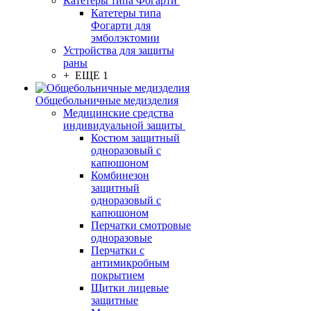
Катетеры типа Фогарти
Катетеры типа
Фогарти для
эмболэктомии
Устройства для защиты
раны
+ ЕЩЕ 1
Общебольничные медизделия
Медицинские средства
индивидуальной защиты
Костюм защитный
одноразовый с
капюшоном
Комбинезон
защитный
одноразовый с
капюшоном
Перчатки смотровые
одноразовые
Перчатки с
антимикробным
покрытием
Щитки лицевые
защитные