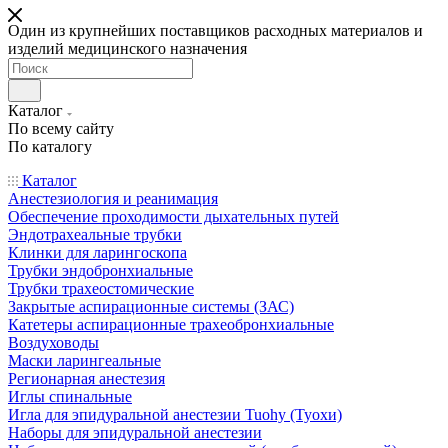
Один из крупнейших поставщиков расходных материалов и
изделий медицинского назначения
Каталог
По всему сайту
По каталогу
Каталог
Анестезиология и реанимация
Обеспечение проходимости дыхательных путей
Эндотрахеальные трубки
Клинки для ларингоскопа
Трубки эндобронхиальные
Трубки трахеостомические
Закрытые аспирационные системы (ЗАС)
Катетеры аспирационные трахеобронхиальные
Воздуховоды
Маски ларингеальные
Регионарная анестезия
Иглы спинальные
Игла для эпидуральной анестезии Tuohy (Туохи)
Наборы для эпидуральной анестезии