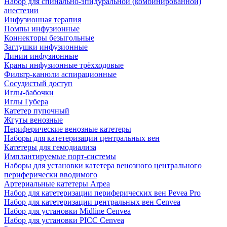
Набор для спинально-эпидуральной (комбинированной)
анестезии
Инфузионная терапия
Помпы инфузионные
Коннекторы безыгольные
Заглушки инфузионные
Линии инфузионные
Краны инфузионные трёхходовые
Фильтр-канюли аспирационные
Сосудистый доступ
Иглы-бабочки
Иглы Губера
Катетер пупочный
Жгуты венозные
Периферические венозные катетеры
Наборы для катетеризации центральных вен
Катетеры для гемодиализа
Имплантируемые порт‑системы
Наборы для установки катетера венозного центрального
периферически вводимого
Артериальные катетеры Arpea
Набор для катетеризации периферических вен Pevea Pro
Набор для катетеризации центральных вен Cenvea
Набор для установки Midline Cenvea
Набор для установки PICC Cenvea