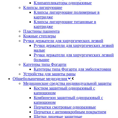
Клипаппликаторы одноразовые
Клипсы лигирующие
Клипсы лигирующие полимерные в
картридже
Клипсы лигирующие титановые в
картридже
Пластины пациента
Кожные степлеры
Ручки держатели для хирургических лезвий
Ручки держатели для хирургических лезвий
малые
Ручки держатели для хирургических лезвий
большие
Катетеры типа Фогарти
Катетеры типа Фогарти для эмболэктомии
Устройства для защиты раны
Общебольничные медизделия
Медицинские средства индивидуальной защиты
Костюм защитный одноразовый с
капюшоном
Комбинезон защитный одноразовый с
капюшоном
Перчатки смотровые одноразовые
Перчатки с антимикробным покрытием
Щитки лицевые защитные