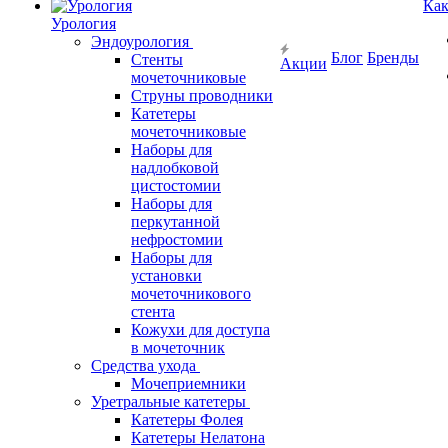
Как
Урология
Эндоурология
Блог
Бренды
Стенты
Акции
мочеточниковые
Струны проводники
Катетеры
мочеточниковые
Наборы для
надлобковой
цистостомии
Наборы для
перкутанной
нефростомии
Наборы для
установки
мочеточникового
стента
Кожухи для доступа
в мочеточник
Средства ухода
Мочеприемники
Уретральные катетеры
Катетеры Фолея
Катетеры Нелатона