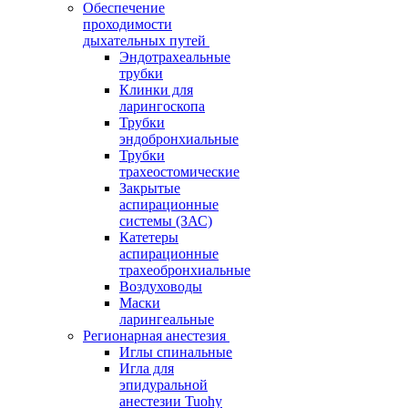
Обеспечение
проходимости
дыхательных путей
Эндотрахеальные
трубки
Клинки для
ларингоскопа
Трубки
эндобронхиальные
Трубки
трахеостомические
Закрытые
аспирационные
системы (ЗАС)
Катетеры
аспирационные
трахеобронхиальные
Воздуховоды
Маски
ларингеальные
Регионарная анестезия
Иглы спинальные
Игла для
эпидуральной
анестезии Tuohy