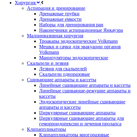
Хирургия
Аспирация и дренирование
Дренажные трубки
Дренажные емкости
Наборы для дренирования ран
Наконечники аспирационные Янкауэра
Малоинвазивная хирургия
Троакары эндоскопические Volkmann
Мешки и сачки для эвакуации органов
Volkmann
Манипуляторы эндоскопические
Скальпели и лезвия
Лезвия для скальпелей
Скальпели одноразовые
Сшивающие аппараты и кассеты
Линейные сшивающие аппараты и кассеты
Линейные сшивающе-режущие аппараты и
кассеты
Эндоскопические линейные сшивающие
аппараты и кассеты
Циркулярные сшивающие аппараты
Циркулярные сшивающие аппараты для
геморроидопексии и лечения пролапса
Клипаппликаторы
Клипаппликаторы многоразовые