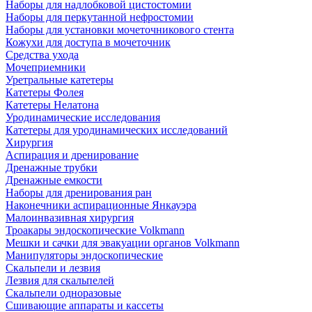
Наборы для надлобковой цистостомии
Наборы для перкутанной нефростомии
Наборы для установки мочеточникового стента
Кожухи для доступа в мочеточник
Средства ухода
Мочеприемники
Уретральные катетеры
Катетеры Фолея
Катетеры Нелатона
Уродинамические исследования
Катетеры для уродинамических исследований
Хирургия
Аспирация и дренирование
Дренажные трубки
Дренажные емкости
Наборы для дренирования ран
Наконечники аспирационные Янкауэра
Малоинвазивная хирургия
Троакары эндоскопические Volkmann
Мешки и сачки для эвакуации органов Volkmann
Манипуляторы эндоскопические
Скальпели и лезвия
Лезвия для скальпелей
Скальпели одноразовые
Сшивающие аппараты и кассеты