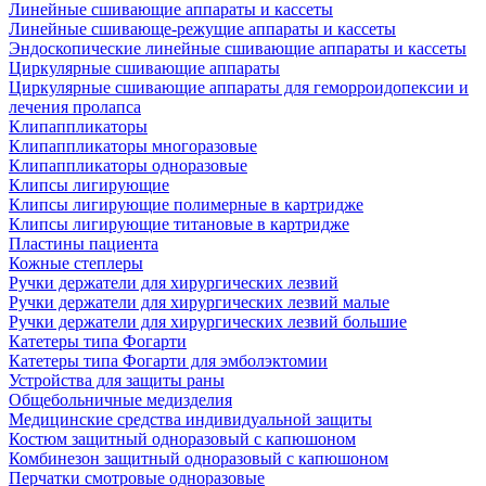
Линейные сшивающие аппараты и кассеты
Линейные сшивающе-режущие аппараты и кассеты
Эндоскопические линейные сшивающие аппараты и кассеты
Циркулярные сшивающие аппараты
Циркулярные сшивающие аппараты для геморроидопексии и
лечения пролапса
Клипаппликаторы
Клипаппликаторы многоразовые
Клипаппликаторы одноразовые
Клипсы лигирующие
Клипсы лигирующие полимерные в картридже
Клипсы лигирующие титановые в картридже
Пластины пациента
Кожные степлеры
Ручки держатели для хирургических лезвий
Ручки держатели для хирургических лезвий малые
Ручки держатели для хирургических лезвий большие
Катетеры типа Фогарти
Катетеры типа Фогарти для эмболэктомии
Устройства для защиты раны
Общебольничные медизделия
Медицинские средства индивидуальной защиты
Костюм защитный одноразовый с капюшоном
Комбинезон защитный одноразовый с капюшоном
Перчатки смотровые одноразовые