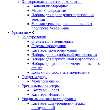
Кислородная и аэрозольная терапия
Канюли кислородные
Маски кислородные
Наборы для проведения аэрозольной
терапии
Увлажнитель преднаполненный без
подогрева Ventia Aqua
Урология
Эндоурология
Стенты мочеточниковые
Струны проводники
Катетеры мочеточниковые
Наборы для надлобковой цистостомии
Наборы для перкутанной нефростомии
Наборы для установки мочеточникового
стента
Кожухи для доступа в мочеточник
Средства ухода
Мочеприемники
Уретральные катетеры
Катетеры Фолея
Катетеры Нелатона
Уродинамические исследования
Катетеры для уродинамических
исследований