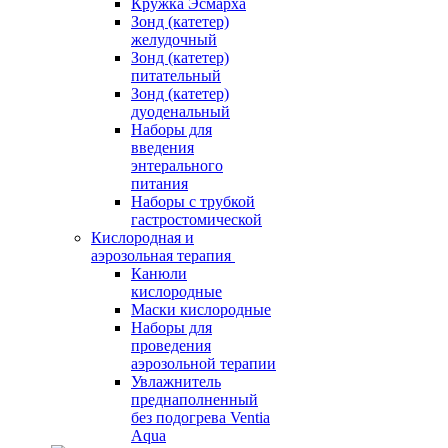
Кружка Эсмарха
Зонд (катетер)
желудочный
Зонд (катетер)
питательный
Зонд (катетер)
дуоденальный
Наборы для
введения
энтерального
питания
Наборы с трубкой
гастростомической
Кислородная и
аэрозольная терапия
Канюли
кислородные
Маски кислородные
Наборы для
проведения
аэрозольной терапии
Увлажнитель
преднаполненный
без подогрева Ventia
Aqua