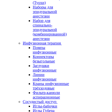
(Туохи)
Наборы для
эпидуральной
анестезии
Набор для
спинально-
эпидуральной
(комбинированной)
анестезии
Инфузионная терапия
Помпы
инфузионные
Коннекторы
безыгольные
Заглушки
инфузионные
Линии
инфузионные
Краны инфузионные
трёхходовые
Фильтр-канюли
аспирационные
Сосудистый доступ
Иглы-бабочки
Иглы Губера