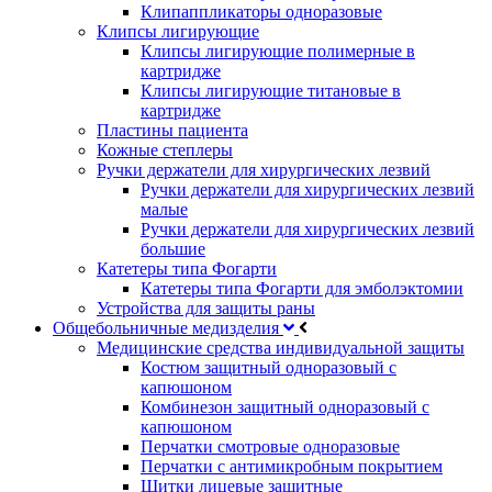
Клипаппликаторы одноразовые
Клипсы лигирующие
Клипсы лигирующие полимерные в
картридже
Клипсы лигирующие титановые в
картридже
Пластины пациента
Кожные степлеры
Ручки держатели для хирургических лезвий
Ручки держатели для хирургических лезвий
малые
Ручки держатели для хирургических лезвий
большие
Катетеры типа Фогарти
Катетеры типа Фогарти для эмболэктомии
Устройства для защиты раны
Общебольничные медизделия
Медицинские средства индивидуальной защиты
Костюм защитный одноразовый с
капюшоном
Комбинезон защитный одноразовый с
капюшоном
Перчатки смотровые одноразовые
Перчатки с антимикробным покрытием
Щитки лицевые защитные