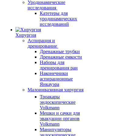
Уродинамические
исследования
Катетеры для
уродинамических
исследований
Хирургия
Аспирация и
дренирование
Дренажные трубки
Дренажные емкости
Наборы для
дренирования ран
Наконечники
аспирационные
Янкауэра
Малоинвазивная хирургия
Троакары
эндоскопические
Volkmann
Мешки и сачки для
эвакуации органов
Volkmann
Манипуляторы
эндоскопические