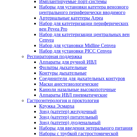
Имплантируемые порт‑системы
Наборы для установки катетера венозного
центрального периферически вводимого
Артериальные катетеры Arpea
Набор для катетеризации периферических
вен Pevea Pro
Набор для катетеризации центральных вен
Cenvea
Набор для установки Midline Cenvea
Набор для установки PICC Cenvea
Респираторная поддержка
Аппараты для ручной ИВЛ
Фильтры дыхательные
Контуры дыхательные
Соединители для дыхательных контуров
Маски анестезиологические
Канюли назальные высокопоточные
Аппараты ИВЛ пневматические
Гастроэнтерология и проктология
Кружка Эсмарха
Зонд (катетер) желудочный
Зонд (катетер) питательный
Зонд (катетер) дуоденальный
Наборы для введения энтерального питания
Наборы с трубкой гастростомической