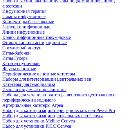
Набор для спинально-эпидуральной (комбинированной)
анестезии
Инфузионная терапия
Помпы инфузионные
Коннекторы безыгольные
Заглушки инфузионные
Линии инфузионные
Краны инфузионные трёхходовые
Фильтр-канюли аспирационные
Сосудистый доступ
Иглы-бабочки
Иглы Губера
Катетер пупочный
Жгуты венозные
Периферические венозные катетеры
Наборы для катетеризации центральных вен
Катетеры для гемодиализа
Имплантируемые порт‑системы
Наборы для установки катетера венозного центрального
периферически вводимого
Артериальные катетеры Arpea
Набор для катетеризации периферических вен Pevea Pro
Набор для катетеризации центральных вен Cenvea
Набор для установки Midline Cenvea
Набор для установки PICC Cenvea