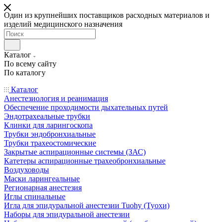
Один из крупнейших поставщиков расходных материалов и
изделий медицинского назначения
Каталог
По всему сайту
По каталогу
Каталог
Анестезиология и реанимация
Обеспечение проходимости дыхательных путей
Эндотрахеальные трубки
Клинки для ларингоскопа
Трубки эндобронхиальные
Трубки трахеостомические
Закрытые аспирационные системы (ЗАС)
Катетеры аспирационные трахеобронхиальные
Воздуховоды
Маски ларингеальные
Регионарная анестезия
Иглы спинальные
Игла для эпидуральной анестезии Tuohy (Туохи)
Наборы для эпидуральной анестезии