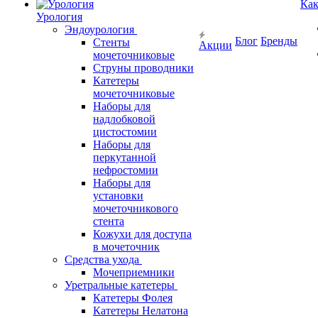
Как
Урология
Эндоурология
Блог
Бренды
Стенты
Акции
мочеточниковые
Струны проводники
Катетеры
мочеточниковые
Наборы для
надлобковой
цистостомии
Наборы для
перкутанной
нефростомии
Наборы для
установки
мочеточникового
стента
Кожухи для доступа
в мочеточник
Средства ухода
Мочеприемники
Уретральные катетеры
Катетеры Фолея
Катетеры Нелатона