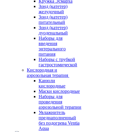
Кружка Эсмарха
Зонд (катетер)
желудочный
Зонд (катетер)
питательный
Зонд (катетер)
дуоденальный
Наборы для
введения
энтерального
питания
Наборы с трубкой
гастростомической
Кислородная и
аэрозольная терапия
Канюли
кислородные
Маски кислородные
Наборы для
проведения
аэрозольной терапии
Увлажнитель
преднаполненный
без подогрева Ventia
Aqua