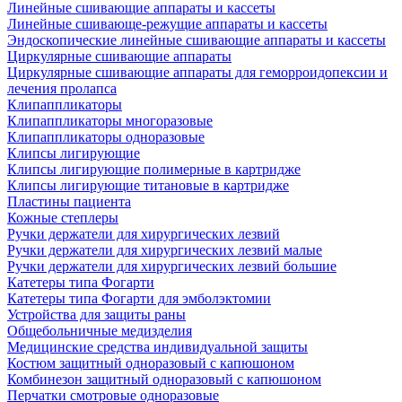
Линейные сшивающие аппараты и кассеты
Линейные сшивающе-режущие аппараты и кассеты
Эндоскопические линейные сшивающие аппараты и кассеты
Циркулярные сшивающие аппараты
Циркулярные сшивающие аппараты для геморроидопексии и
лечения пролапса
Клипаппликаторы
Клипаппликаторы многоразовые
Клипаппликаторы одноразовые
Клипсы лигирующие
Клипсы лигирующие полимерные в картридже
Клипсы лигирующие титановые в картридже
Пластины пациента
Кожные степлеры
Ручки держатели для хирургических лезвий
Ручки держатели для хирургических лезвий малые
Ручки держатели для хирургических лезвий большие
Катетеры типа Фогарти
Катетеры типа Фогарти для эмболэктомии
Устройства для защиты раны
Общебольничные медизделия
Медицинские средства индивидуальной защиты
Костюм защитный одноразовый с капюшоном
Комбинезон защитный одноразовый с капюшоном
Перчатки смотровые одноразовые