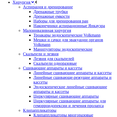
Хирургия
Аспирация и дренирование
Дренажные трубки
Дренажные емкости
Наборы для дренирования ран
Наконечники аспирационные Янкауэра
Малоинвазивная хирургия
Троакары эндоскопические Volkmann
Мешки и сачки для эвакуации органов
Volkmann
Манипуляторы эндоскопические
Скальпели и лезвия
Лезвия для скальпелей
Скальпели одноразовые
Сшивающие аппараты и кассеты
Линейные сшивающие аппараты и кассеты
Линейные сшивающе-режущие аппараты и
кассеты
Эндоскопические линейные сшивающие
аппараты и кассеты
Циркулярные сшивающие аппараты
Циркулярные сшивающие аппараты для
геморроидопексии и лечения пролапса
Клипаппликаторы
Клипаппликаторы многоразовые