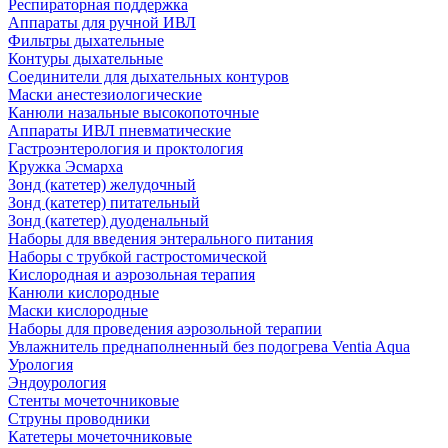
Респираторная поддержка
Аппараты для ручной ИВЛ
Фильтры дыхательные
Контуры дыхательные
Соединители для дыхательных контуров
Маски анестезиологические
Канюли назальные высокопоточные
Аппараты ИВЛ пневматические
Гастроэнтерология и проктология
Кружка Эсмарха
Зонд (катетер) желудочный
Зонд (катетер) питательный
Зонд (катетер) дуоденальный
Наборы для введения энтерального питания
Наборы с трубкой гастростомической
Кислородная и аэрозольная терапия
Канюли кислородные
Маски кислородные
Наборы для проведения аэрозольной терапии
Увлажнитель преднаполненный без подогрева Ventia Aqua
Урология
Эндоурология
Стенты мочеточниковые
Струны проводники
Катетеры мочеточниковые