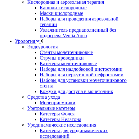
Кислородная и аэрозольная терапия
Канюли кислородные
Маски кислородные
Наборы для проведения аэрозольной
терапии
Увлажнитель преднаполненный без
подогрева Ventia Aqua
Урология
Эндоурология
Стенты мочеточниковые
Струны проводники
Катетеры мочеточниковые
Наборы для надлобковой цистостомии
Наборы для перкутанной нефростомии
Наборы для установки мочеточникового
стента
Кожухи для доступа в мочеточник
Средства ухода
Мочеприемники
Уретральные катетеры
Катетеры Фолея
Катетеры Нелатона
Уродинамические исследования
Катетеры для уродинамических
исследований