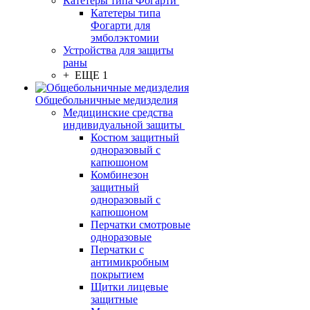
Катетеры типа Фогарти
Катетеры типа
Фогарти для
эмболэктомии
Устройства для защиты
раны
+ ЕЩЕ 1
Общебольничные медизделия
Медицинские средства
индивидуальной защиты
Костюм защитный
одноразовый с
капюшоном
Комбинезон
защитный
одноразовый с
капюшоном
Перчатки смотровые
одноразовые
Перчатки с
антимикробным
покрытием
Щитки лицевые
защитные