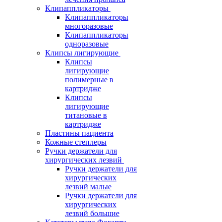
Клипаппликаторы
Клипаппликаторы
многоразовые
Клипаппликаторы
одноразовые
Клипсы лигирующие
Клипсы
лигирующие
полимерные в
картридже
Клипсы
лигирующие
титановые в
картридже
Пластины пациента
Кожные степлеры
Ручки держатели для
хирургических лезвий
Ручки держатели для
хирургических
лезвий малые
Ручки держатели для
хирургических
лезвий большие