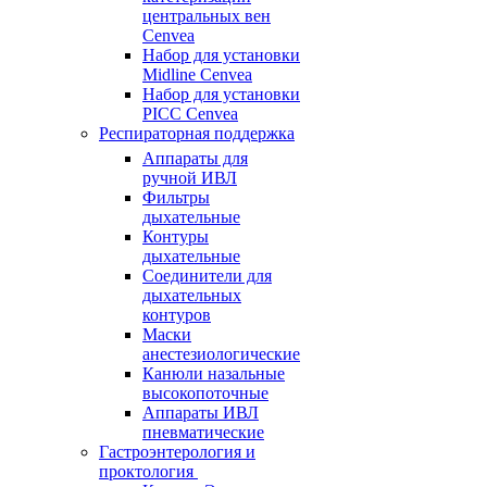
центральных вен
Cenvea
Набор для установки
Midline Cenvea
Набор для установки
PICC Cenvea
Респираторная поддержка
Аппараты для
ручной ИВЛ
Фильтры
дыхательные
Контуры
дыхательные
Соединители для
дыхательных
контуров
Маски
анестезиологические
Канюли назальные
высокопоточные
Аппараты ИВЛ
пневматические
Гастроэнтерология и
проктология