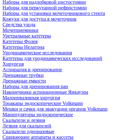
Наборы для надлобковой цистостомии
Наборы для перкутанной нефростомии
Наборы для установки мочеточникового стента
Кожухи для доступа в мочеточник
Средства ухода
Мочеприемники
Уретральные катетеры
Катетеры Фолея
Катетеры Нелатона
Уродинамические исследования
Катетеры для уродинамических исследований
Хирургия
Аспирация и дренирование
Дренажные трубки
Дренажные емкости
Наборы для дренирования ран
Наконечники аспирационные Янкауэра
Малоинвазивная хирургия
Троакары эндоскопические Volkmann
Мешки и сачки для эвакуации органов Volkmann
Манипуляторы эндоскопические
Скальпели и лезвия
Лезвия для скальпелей
Скальпели одноразовые
Сшивающие аппараты и кассеты