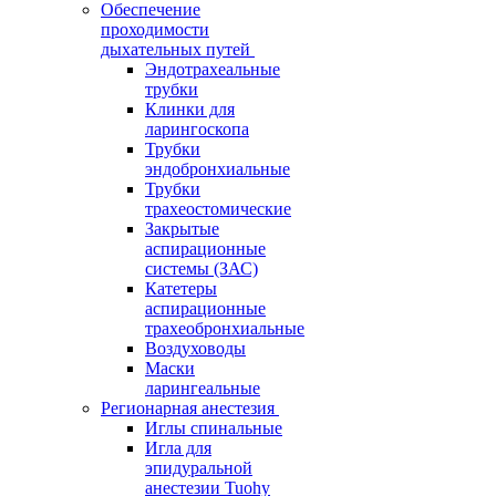
Обеспечение
проходимости
дыхательных путей
Эндотрахеальные
трубки
Клинки для
ларингоскопа
Трубки
эндобронхиальные
Трубки
трахеостомические
Закрытые
аспирационные
системы (ЗАС)
Катетеры
аспирационные
трахеобронхиальные
Воздуховоды
Маски
ларингеальные
Регионарная анестезия
Иглы спинальные
Игла для
эпидуральной
анестезии Tuohy