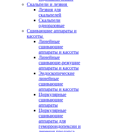
Скальпели и лезвия
Лезвия для
скальпелей
Скальпели
одноразовые
Сшивающие аппараты и
кассеты
Линейные
сшивающие
аппараты и кассеты
Линейные
сшивающе-режущие
аппараты и кассеты
Эндоскопические
линейные
сшивающие
аппараты и кассеты
Циркулярные
сшивающие
аппараты
Циркулярные
сшивающие
аппараты для
геморроидопексии и
лечения пролапса