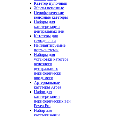
Катетер пупочный
Жгуты венозные
Периферические
венозные катетеры
Наборы для
катетеризации
центральных вен
Катетеры для
гемодиализа
Имплантируемые
порт‑системы
Наборы для
установки катетера
венозного
центрального
периферически
вводимого
Артериальные
катетеры Arpea
Набор для
катетеризации
периферических вен
Pevea Pro
Набор для
катетеризации