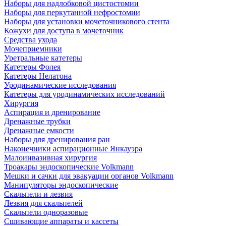
Наборы для надлобковой цистостомии
Наборы для перкутанной нефростомии
Наборы для установки мочеточникового стента
Кожухи для доступа в мочеточник
Средства ухода
Мочеприемники
Уретральные катетеры
Катетеры Фолея
Катетеры Нелатона
Уродинамические исследования
Катетеры для уродинамических исследований
Хирургия
Аспирация и дренирование
Дренажные трубки
Дренажные емкости
Наборы для дренирования ран
Наконечники аспирационные Янкауэра
Малоинвазивная хирургия
Троакары эндоскопические Volkmann
Мешки и сачки для эвакуации органов Volkmann
Манипуляторы эндоскопические
Скальпели и лезвия
Лезвия для скальпелей
Скальпели одноразовые
Сшивающие аппараты и кассеты