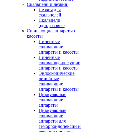
Скальпели и лезвия
Лезвия для
скальпелей
Скальпели
одноразовые
Сшивающие аппараты и
кассеты
Линейные
сшивающие
аппараты и кассеты
Линейные
сшивающе-режущие
аппараты и кассеты
Эндоскопические
линейные
сшивающие
аппараты и кассеты
Циркулярные
сшивающие
аппараты
Циркулярные
сшивающие
аппараты для
геморроидопексии и
лечения пролапса