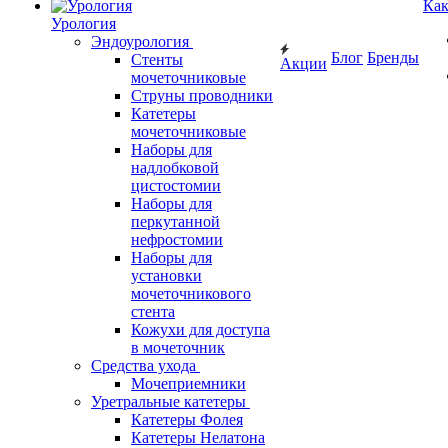
Как
Урология
Эндоурология
Блог
Бренды
Стенты
Акции
мочеточниковые
Струны проводники
Катетеры
мочеточниковые
Наборы для
надлобковой
цистостомии
Наборы для
перкутанной
нефростомии
Наборы для
установки
мочеточникового
стента
Кожухи для доступа
в мочеточник
Средства ухода
Мочеприемники
Уретральные катетеры
Катетеры Фолея
Катетеры Нелатона