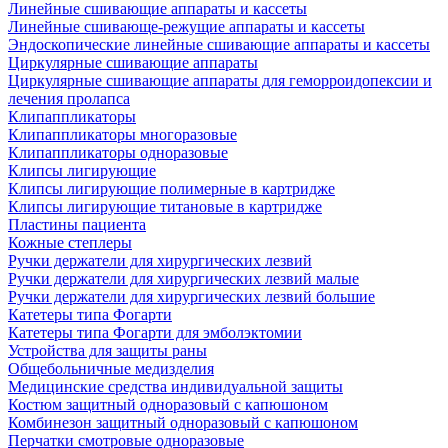
Линейные сшивающие аппараты и кассеты
Линейные сшивающе-режущие аппараты и кассеты
Эндоскопические линейные сшивающие аппараты и кассеты
Циркулярные сшивающие аппараты
Циркулярные сшивающие аппараты для геморроидопексии и
лечения пролапса
Клипаппликаторы
Клипаппликаторы многоразовые
Клипаппликаторы одноразовые
Клипсы лигирующие
Клипсы лигирующие полимерные в картридже
Клипсы лигирующие титановые в картридже
Пластины пациента
Кожные степлеры
Ручки держатели для хирургических лезвий
Ручки держатели для хирургических лезвий малые
Ручки держатели для хирургических лезвий большие
Катетеры типа Фогарти
Катетеры типа Фогарти для эмболэктомии
Устройства для защиты раны
Общебольничные медизделия
Медицинские средства индивидуальной защиты
Костюм защитный одноразовый с капюшоном
Комбинезон защитный одноразовый с капюшоном
Перчатки смотровые одноразовые