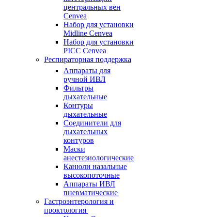
центральных вен
Cenvea
Набор для установки
Midline Cenvea
Набор для установки
PICC Cenvea
Респираторная поддержка
Аппараты для
ручной ИВЛ
Фильтры
дыхательные
Контуры
дыхательные
Соединители для
дыхательных
контуров
Маски
анестезиологические
Канюли назальные
высокопоточные
Аппараты ИВЛ
пневматические
Гастроэнтерология и
проктология