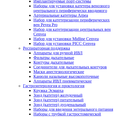
Имплантируемые порт‑системы
Наборы для установки катетера венозного
центрального периферически вводимого
Артериальные катетеры Arpea
Набор для катетеризации периферических
вен Pevea Pro
Набор для катетеризации центральных вен
Cenvea
Набор для установки Midline Cenvea
Набор для установки PICC Cenvea
Респираторная поддержка
Аппараты для ручной ИВЛ
Фильтры дыхательные
Контуры дыхательные
Соединители для дыхательных контуров
Маски анестезиологические
Канюли назальные высокопоточные
Аппараты ИВЛ пневматические
Гастроэнтерология и проктология
Кружка Эсмарха
Зонд (катетер) желудочный
Зонд (катетер) питательный
Зонд (катетер) дуоденальный
Наборы для введения энтерального питания
Наборы с трубкой гастростомической