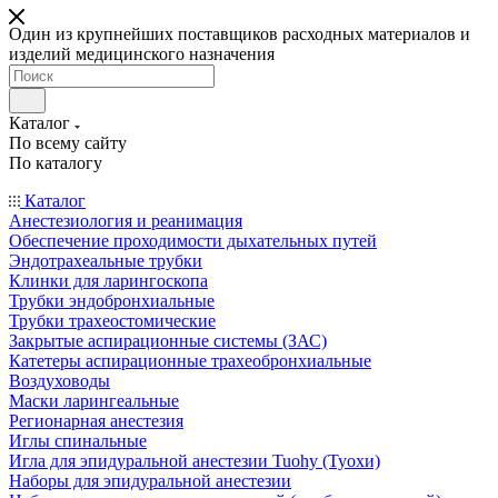
Один из крупнейших поставщиков расходных материалов и
изделий медицинского назначения
Каталог
По всему сайту
По каталогу
Каталог
Анестезиология и реанимация
Обеспечение проходимости дыхательных путей
Эндотрахеальные трубки
Клинки для ларингоскопа
Трубки эндобронхиальные
Трубки трахеостомические
Закрытые аспирационные системы (ЗАС)
Катетеры аспирационные трахеобронхиальные
Воздуховоды
Маски ларингеальные
Регионарная анестезия
Иглы спинальные
Игла для эпидуральной анестезии Tuohy (Туохи)
Наборы для эпидуральной анестезии