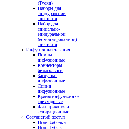
(Туохи)
Наборы для
эпидуральной
анестезии
Набор для
спинально-
эпидуральной
(комбинированной)
анестезии
Инфузионная терапия
Помпы
инфузионные
Коннекторы
безыгольные
Заглушки
инфузионные
Линии
инфузионные
Краны инфузионные
трёхходовые
Фильтр-канюли
аспирационные
Сосудистый доступ
Иглы-бабочки
Иглы Губера