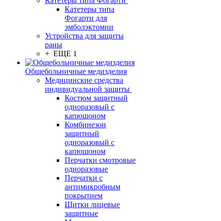
Катетеры типа Фогарти
Катетеры типа
Фогарти для
эмболэктомии
Устройства для защиты
раны
+ ЕЩЕ 1
Общебольничные медизделия
Медицинские средства
индивидуальной защиты
Костюм защитный
одноразовый с
капюшоном
Комбинезон
защитный
одноразовый с
капюшоном
Перчатки смотровые
одноразовые
Перчатки с
антимикробным
покрытием
Щитки лицевые
защитные