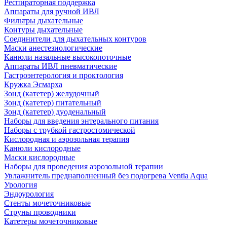
Респираторная поддержка
Аппараты для ручной ИВЛ
Фильтры дыхательные
Контуры дыхательные
Соединители для дыхательных контуров
Маски анестезиологические
Канюли назальные высокопоточные
Аппараты ИВЛ пневматические
Гастроэнтерология и проктология
Кружка Эсмарха
Зонд (катетер) желудочный
Зонд (катетер) питательный
Зонд (катетер) дуоденальный
Наборы для введения энтерального питания
Наборы с трубкой гастростомической
Кислородная и аэрозольная терапия
Канюли кислородные
Маски кислородные
Наборы для проведения аэрозольной терапии
Увлажнитель преднаполненный без подогрева Ventia Aqua
Урология
Эндоурология
Стенты мочеточниковые
Струны проводники
Катетеры мочеточниковые