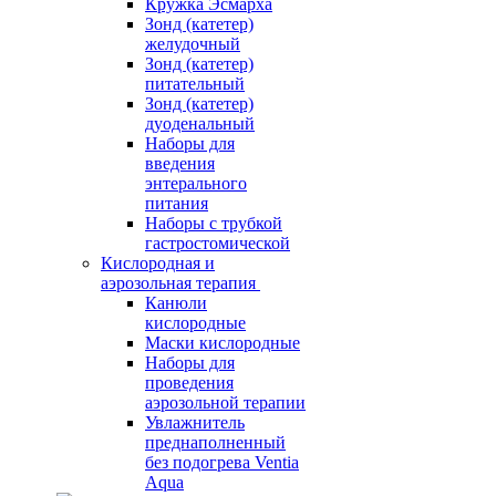
Кружка Эсмарха
Зонд (катетер)
желудочный
Зонд (катетер)
питательный
Зонд (катетер)
дуоденальный
Наборы для
введения
энтерального
питания
Наборы с трубкой
гастростомической
Кислородная и
аэрозольная терапия
Канюли
кислородные
Маски кислородные
Наборы для
проведения
аэрозольной терапии
Увлажнитель
преднаполненный
без подогрева Ventia
Aqua