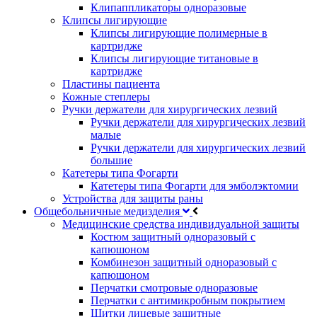
Клипаппликаторы одноразовые
Клипсы лигирующие
Клипсы лигирующие полимерные в
картридже
Клипсы лигирующие титановые в
картридже
Пластины пациента
Кожные степлеры
Ручки держатели для хирургических лезвий
Ручки держатели для хирургических лезвий
малые
Ручки держатели для хирургических лезвий
большие
Катетеры типа Фогарти
Катетеры типа Фогарти для эмболэктомии
Устройства для защиты раны
Общебольничные медизделия
Медицинские средства индивидуальной защиты
Костюм защитный одноразовый с
капюшоном
Комбинезон защитный одноразовый с
капюшоном
Перчатки смотровые одноразовые
Перчатки с антимикробным покрытием
Щитки лицевые защитные