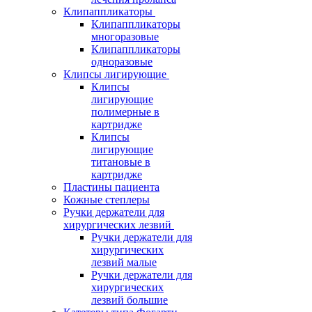
Клипаппликаторы
Клипаппликаторы
многоразовые
Клипаппликаторы
одноразовые
Клипсы лигирующие
Клипсы
лигирующие
полимерные в
картридже
Клипсы
лигирующие
титановые в
картридже
Пластины пациента
Кожные степлеры
Ручки держатели для
хирургических лезвий
Ручки держатели для
хирургических
лезвий малые
Ручки держатели для
хирургических
лезвий большие