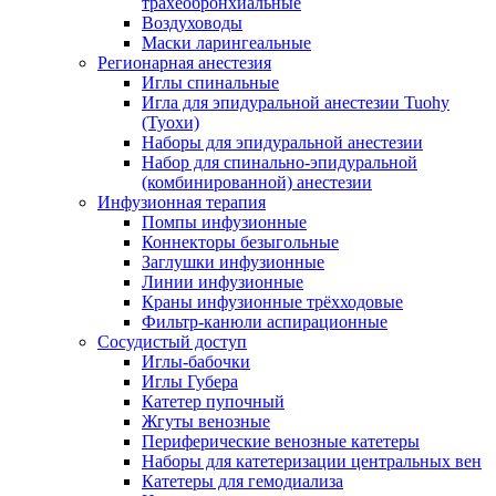
трахеобронхиальные
Воздуховоды
Маски ларингеальные
Регионарная анестезия
Иглы спинальные
Игла для эпидуральной анестезии Tuohy
(Туохи)
Наборы для эпидуральной анестезии
Набор для спинально-эпидуральной
(комбинированной) анестезии
Инфузионная терапия
Помпы инфузионные
Коннекторы безыгольные
Заглушки инфузионные
Линии инфузионные
Краны инфузионные трёхходовые
Фильтр-канюли аспирационные
Сосудистый доступ
Иглы-бабочки
Иглы Губера
Катетер пупочный
Жгуты венозные
Периферические венозные катетеры
Наборы для катетеризации центральных вен
Катетеры для гемодиализа