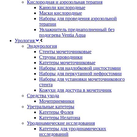
Кислородная и аэрозольная терапия
Канюли кислородные
Маски кислородные
Наборы для проведения аэрозольной
терапии
Увлажнитель преднаполненный без
подогрева Ventia Aqua
Урология
Эндоурология
Стенты мочеточниковые
Струны проводники
Катетеры мочеточниковые
Наборы для надлобковой цистостомии
Наборы для перкутанной нефростомии
Наборы для установки мочеточникового
стента
Кожухи для доступа в мочеточник
Средства ухода
Мочеприемники
Уретральные катетеры
Катетеры Фолея
Катетеры Нелатона
Уродинамические исследования
Катетеры для уродинамических
исследований