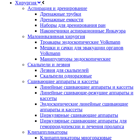
Хирургия
Аспирация и дренирование
Дренажные трубки
Дренажные емкости
Наборы для дренирования ран
Наконечники аспирационные Янкауэра
Малоинвазивная хирургия
Троакары эндоскопические Volkmann
Мешки и сачки для эвакуации органов
Volkmann
Манипуляторы эндоскопические
Скальпели и лезвия
Лезвия для скальпелей
Скальпели одноразовые
Сшивающие аппараты и кассеты
Линейные сшивающие аппараты и кассеты
Линейные сшивающе-режущие аппараты и
кассеты
Эндоскопические линейные сшивающие
аппараты и кассеты
Циркулярные сшивающие аппараты
Циркулярные сшивающие аппараты для
геморроидопексии и лечения пролапса
Клипаппликаторы
Клипаппликаторы многоразовые