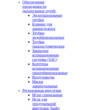
Обеспечение
проходимости
дыхательных путей
Эндотрахеальные
трубки
Клинки для
ларингоскопа
Трубки
эндобронхиальные
Трубки
трахеостомические
Закрытые
аспирационные
системы (ЗАС)
Катетеры
аспирационные
трахеобронхиальные
Воздуховоды
Маски
ларингеальные
Регионарная анестезия
Иглы спинальные
Игла для
эпидуральной
анестезии Tuohy