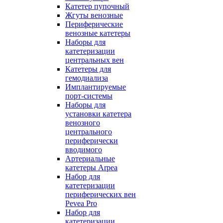
Катетер пупочный
Жгуты венозные
Периферические
венозные катетеры
Наборы для
катетеризации
центральных вен
Катетеры для
гемодиализа
Имплантируемые
порт‑системы
Наборы для
установки катетера
венозного
центрального
периферически
вводимого
Артериальные
катетеры Arpea
Набор для
катетеризации
периферических вен
Pevea Pro
Набор для
катетеризации