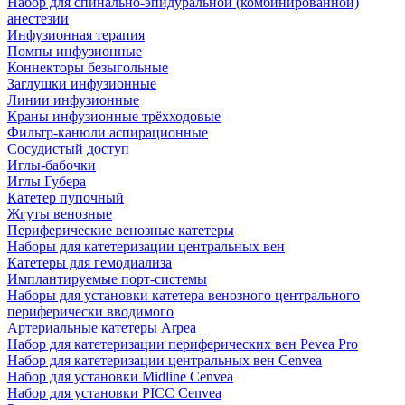
Набор для спинально-эпидуральной (комбинированной)
анестезии
Инфузионная терапия
Помпы инфузионные
Коннекторы безыгольные
Заглушки инфузионные
Линии инфузионные
Краны инфузионные трёхходовые
Фильтр-канюли аспирационные
Сосудистый доступ
Иглы-бабочки
Иглы Губера
Катетер пупочный
Жгуты венозные
Периферические венозные катетеры
Наборы для катетеризации центральных вен
Катетеры для гемодиализа
Имплантируемые порт‑системы
Наборы для установки катетера венозного центрального
периферически вводимого
Артериальные катетеры Arpea
Набор для катетеризации периферических вен Pevea Pro
Набор для катетеризации центральных вен Cenvea
Набор для установки Midline Cenvea
Набор для установки PICC Cenvea