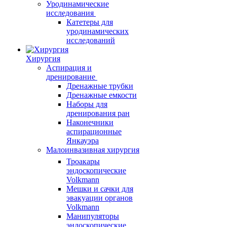
Уродинамические
исследования
Катетеры для
уродинамических
исследований
Хирургия
Аспирация и
дренирование
Дренажные трубки
Дренажные емкости
Наборы для
дренирования ран
Наконечники
аспирационные
Янкауэра
Малоинвазивная хирургия
Троакары
эндоскопические
Volkmann
Мешки и сачки для
эвакуации органов
Volkmann
Манипуляторы
эндоскопические