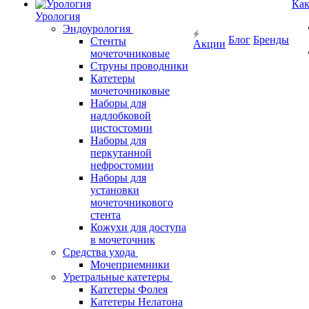
Как
Урология
Эндоурология
Блог
Бренды
Стенты
Акции
мочеточниковые
Струны проводники
Катетеры
мочеточниковые
Наборы для
надлобковой
цистостомии
Наборы для
перкутанной
нефростомии
Наборы для
установки
мочеточникового
стента
Кожухи для доступа
в мочеточник
Средства ухода
Мочеприемники
Уретральные катетеры
Катетеры Фолея
Катетеры Нелатона