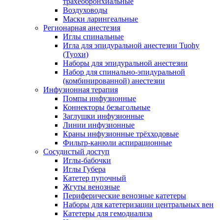
трахеобронхиальные
Воздуховоды
Маски ларингеальные
Регионарная анестезия
Иглы спинальные
Игла для эпидуральной анестезии Tuohy
(Туохи)
Наборы для эпидуральной анестезии
Набор для спинально-эпидуральной
(комбинированной) анестезии
Инфузионная терапия
Помпы инфузионные
Коннекторы безыгольные
Заглушки инфузионные
Линии инфузионные
Краны инфузионные трёхходовые
Фильтр-канюли аспирационные
Сосудистый доступ
Иглы-бабочки
Иглы Губера
Катетер пупочный
Жгуты венозные
Периферические венозные катетеры
Наборы для катетеризации центральных вен
Катетеры для гемодиализа