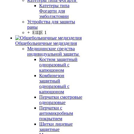
Катетеры типа Фогарти
Катетеры типа
Фогарти для
эмболэктомии
Устройства для защиты
раны
+ ЕЩЕ 1
Общебольничные медизделия
Медицинские средства
индивидуальной защиты
Костюм защитный
одноразовый с
капюшоном
Комбинезон
защитный
одноразовый с
капюшоном
Перчатки смотровые
одноразовые
Перчатки с
антимикробным
покрытием
Щитки лицевые
защитные