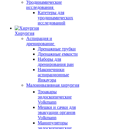
Уродинамические
исследования
Катетеры для
уродинамических
исследований
Хирургия
Аспирация и
дренирование
Дренажные трубки
Дренажные емкости
Наборы для
дренирования ран
Наконечники
аспирационные
Янкауэра
Малоинвазивная хирургия
Троакары
эндоскопические
Volkmann
Мешки и сачки для
эвакуации органов
Volkmann
Манипуляторы
эндоскопические