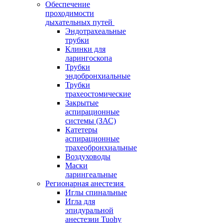
Обеспечение
проходимости
дыхательных путей
Эндотрахеальные
трубки
Клинки для
ларингоскопа
Трубки
эндобронхиальные
Трубки
трахеостомические
Закрытые
аспирационные
системы (ЗАС)
Катетеры
аспирационные
трахеобронхиальные
Воздуховоды
Маски
ларингеальные
Регионарная анестезия
Иглы спинальные
Игла для
эпидуральной
анестезии Tuohy