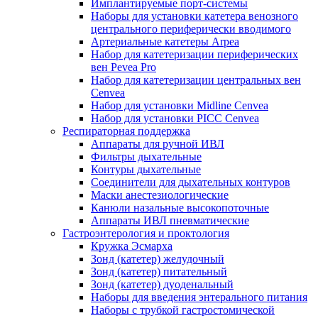
Имплантируемые порт‑системы
Наборы для установки катетера венозного
центрального периферически вводимого
Артериальные катетеры Arpea
Набор для катетеризации периферических
вен Pevea Pro
Набор для катетеризации центральных вен
Cenvea
Набор для установки Midline Cenvea
Набор для установки PICC Cenvea
Респираторная поддержка
Аппараты для ручной ИВЛ
Фильтры дыхательные
Контуры дыхательные
Соединители для дыхательных контуров
Маски анестезиологические
Канюли назальные высокопоточные
Аппараты ИВЛ пневматические
Гастроэнтерология и проктология
Кружка Эсмарха
Зонд (катетер) желудочный
Зонд (катетер) питательный
Зонд (катетер) дуоденальный
Наборы для введения энтерального питания
Наборы с трубкой гастростомической