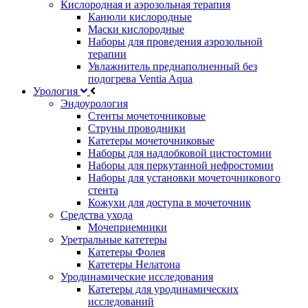
Кислородная и аэрозольная терапия
Канюли кислородные
Маски кислородные
Наборы для проведения аэрозольной
терапии
Увлажнитель преднаполненный без
подогрева Ventia Aqua
Урология
Эндоурология
Стенты мочеточниковые
Струны проводники
Катетеры мочеточниковые
Наборы для надлобковой цистостомии
Наборы для перкутанной нефростомии
Наборы для установки мочеточникового
стента
Кожухи для доступа в мочеточник
Средства ухода
Мочеприемники
Уретральные катетеры
Катетеры Фолея
Катетеры Нелатона
Уродинамические исследования
Катетеры для уродинамических
исследований