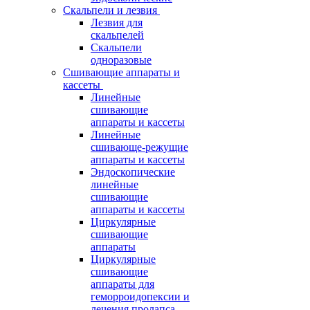
Скальпели и лезвия
Лезвия для
скальпелей
Скальпели
одноразовые
Сшивающие аппараты и
кассеты
Линейные
сшивающие
аппараты и кассеты
Линейные
сшивающе-режущие
аппараты и кассеты
Эндоскопические
линейные
сшивающие
аппараты и кассеты
Циркулярные
сшивающие
аппараты
Циркулярные
сшивающие
аппараты для
геморроидопексии и
лечения пролапса