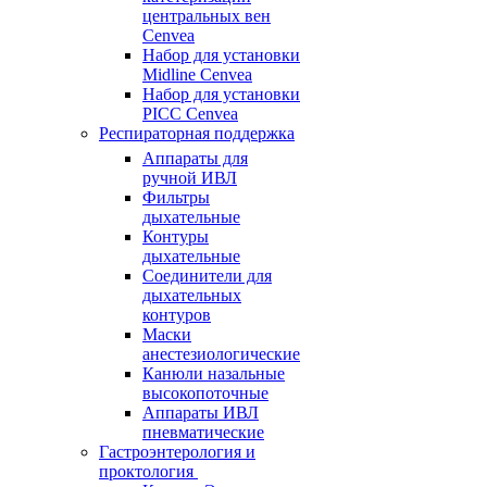
центральных вен
Cenvea
Набор для установки
Midline Cenvea
Набор для установки
PICC Cenvea
Респираторная поддержка
Аппараты для
ручной ИВЛ
Фильтры
дыхательные
Контуры
дыхательные
Соединители для
дыхательных
контуров
Маски
анестезиологические
Канюли назальные
высокопоточные
Аппараты ИВЛ
пневматические
Гастроэнтерология и
проктология