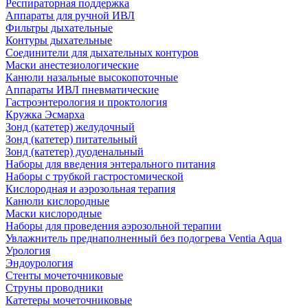
Респираторная поддержка
Аппараты для ручной ИВЛ
Фильтры дыхательные
Контуры дыхательные
Соединители для дыхательных контуров
Маски анестезиологические
Канюли назальные высокопоточные
Аппараты ИВЛ пневматические
Гастроэнтерология и проктология
Кружка Эсмарха
Зонд (катетер) желудочный
Зонд (катетер) питательный
Зонд (катетер) дуоденальный
Наборы для введения энтерального питания
Наборы с трубкой гастростомической
Кислородная и аэрозольная терапия
Канюли кислородные
Маски кислородные
Наборы для проведения аэрозольной терапии
Увлажнитель преднаполненный без подогрева Ventia Aqua
Урология
Эндоурология
Стенты мочеточниковые
Струны проводники
Катетеры мочеточниковые