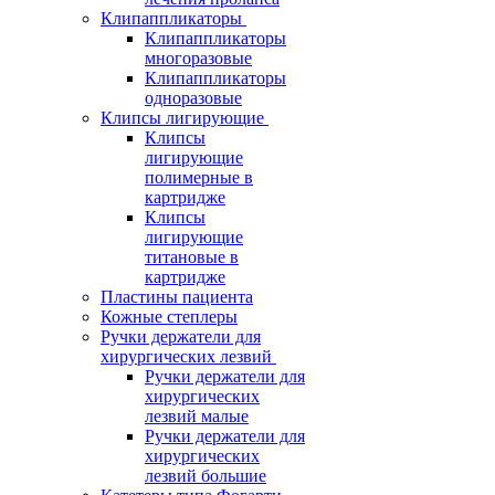
Клипаппликаторы
Клипаппликаторы
многоразовые
Клипаппликаторы
одноразовые
Клипсы лигирующие
Клипсы
лигирующие
полимерные в
картридже
Клипсы
лигирующие
титановые в
картридже
Пластины пациента
Кожные степлеры
Ручки держатели для
хирургических лезвий
Ручки держатели для
хирургических
лезвий малые
Ручки держатели для
хирургических
лезвий большие