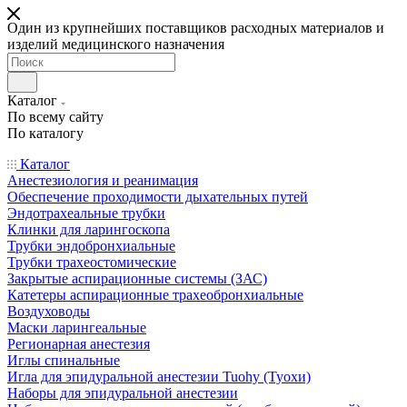
Один из крупнейших поставщиков расходных материалов и
изделий медицинского назначения
Каталог
По всему сайту
По каталогу
Каталог
Анестезиология и реанимация
Обеспечение проходимости дыхательных путей
Эндотрахеальные трубки
Клинки для ларингоскопа
Трубки эндобронхиальные
Трубки трахеостомические
Закрытые аспирационные системы (ЗАС)
Катетеры аспирационные трахеобронхиальные
Воздуховоды
Маски ларингеальные
Регионарная анестезия
Иглы спинальные
Игла для эпидуральной анестезии Tuohy (Туохи)
Наборы для эпидуральной анестезии