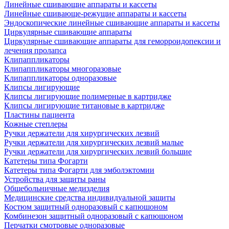
Линейные сшивающие аппараты и кассеты
Линейные сшивающе-режущие аппараты и кассеты
Эндоскопические линейные сшивающие аппараты и кассеты
Циркулярные сшивающие аппараты
Циркулярные сшивающие аппараты для геморроидопексии и
лечения пролапса
Клипаппликаторы
Клипаппликаторы многоразовые
Клипаппликаторы одноразовые
Клипсы лигирующие
Клипсы лигирующие полимерные в картридже
Клипсы лигирующие титановые в картридже
Пластины пациента
Кожные степлеры
Ручки держатели для хирургических лезвий
Ручки держатели для хирургических лезвий малые
Ручки держатели для хирургических лезвий большие
Катетеры типа Фогарти
Катетеры типа Фогарти для эмболэктомии
Устройства для защиты раны
Общебольничные медизделия
Медицинские средства индивидуальной защиты
Костюм защитный одноразовый с капюшоном
Комбинезон защитный одноразовый с капюшоном
Перчатки смотровые одноразовые