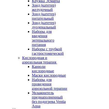
Кружка Эсмарха
Зонд (катетер)
желудочный
Зонд (катетер)
питательный
Зонд (катетер)
дуоденальный
Наборы для
введения
энтерального
питания
Наборы с трубкой
гастростомической
Кислородная и
аэрозольная терапия
Канюли
кислородные
Маски кислородные
Наборы для
проведения
аэрозольной терапии
Увлажнитель
преднаполненный
без подогрева Ventia
Aqua