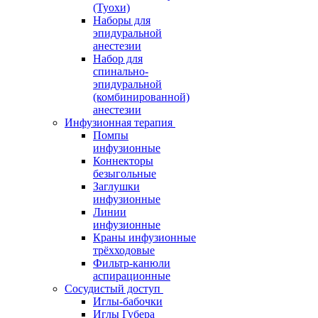
(Туохи)
Наборы для
эпидуральной
анестезии
Набор для
спинально-
эпидуральной
(комбинированной)
анестезии
Инфузионная терапия
Помпы
инфузионные
Коннекторы
безыгольные
Заглушки
инфузионные
Линии
инфузионные
Краны инфузионные
трёхходовые
Фильтр-канюли
аспирационные
Сосудистый доступ
Иглы-бабочки
Иглы Губера