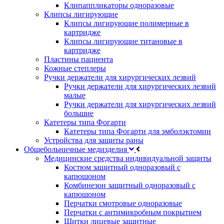
Клипаппликаторы одноразовые
Клипсы лигирующие
Клипсы лигирующие полимерные в
картридже
Клипсы лигирующие титановые в
картридже
Пластины пациента
Кожные степлеры
Ручки держатели для хирургических лезвий
Ручки держатели для хирургических лезвий
малые
Ручки держатели для хирургических лезвий
большие
Катетеры типа Фогарти
Катетеры типа Фогарти для эмболэктомии
Устройства для защиты раны
Общебольничные медизделия
Медицинские средства индивидуальной защиты
Костюм защитный одноразовый с
капюшоном
Комбинезон защитный одноразовый с
капюшоном
Перчатки смотровые одноразовые
Перчатки с антимикробным покрытием
Щитки лицевые защитные