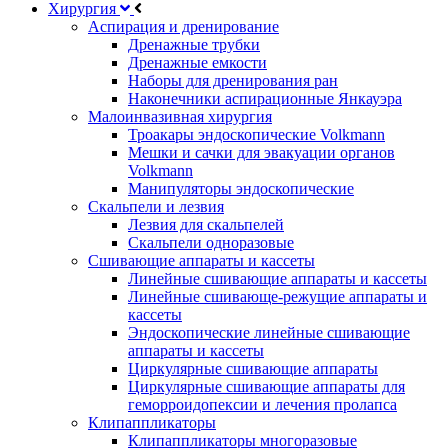
Хирургия
Аспирация и дренирование
Дренажные трубки
Дренажные емкости
Наборы для дренирования ран
Наконечники аспирационные Янкауэра
Малоинвазивная хирургия
Троакары эндоскопические Volkmann
Мешки и сачки для эвакуации органов
Volkmann
Манипуляторы эндоскопические
Скальпели и лезвия
Лезвия для скальпелей
Скальпели одноразовые
Сшивающие аппараты и кассеты
Линейные сшивающие аппараты и кассеты
Линейные сшивающе-режущие аппараты и
кассеты
Эндоскопические линейные сшивающие
аппараты и кассеты
Циркулярные сшивающие аппараты
Циркулярные сшивающие аппараты для
геморроидопексии и лечения пролапса
Клипаппликаторы
Клипаппликаторы многоразовые