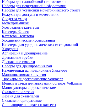
Наборы для надлобковой цистостомии
Наборы для перкутанной нефростомии
Наборы для установки мочеточникового стента
Кожухи для доступа в мочеточник
Средства ухода
Мочеприемники
Уретральные катетеры
Катетеры Фолея
Катетеры Нелатона
Уродинамические исследования
Катетеры для уродинамических исследований
Хирургия
Аспирация и дренирование
Дренажные трубки
Дренажные емкости
Наборы для дренирования ран
Наконечники аспирационные Янкауэра
Малоинвазивная хирургия
Троакары эндоскопические Volkmann
Мешки и сачки для эвакуации органов Volkmann
Манипуляторы эндоскопические
Скальпели и лезвия
Лезвия для скальпелей
Скальпели одноразовые
Сшивающие аппараты и кассеты