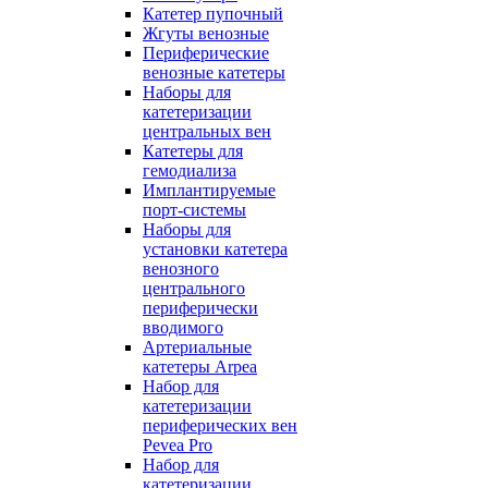
Катетер пупочный
Жгуты венозные
Периферические
венозные катетеры
Наборы для
катетеризации
центральных вен
Катетеры для
гемодиализа
Имплантируемые
порт‑системы
Наборы для
установки катетера
венозного
центрального
периферически
вводимого
Артериальные
катетеры Arpea
Набор для
катетеризации
периферических вен
Pevea Pro
Набор для
катетеризации