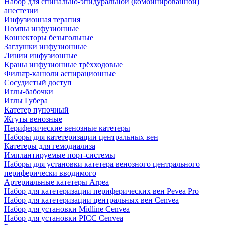
Набор для спинально-эпидуральной (комбинированной)
анестезии
Инфузионная терапия
Помпы инфузионные
Коннекторы безыгольные
Заглушки инфузионные
Линии инфузионные
Краны инфузионные трёхходовые
Фильтр-канюли аспирационные
Сосудистый доступ
Иглы-бабочки
Иглы Губера
Катетер пупочный
Жгуты венозные
Периферические венозные катетеры
Наборы для катетеризации центральных вен
Катетеры для гемодиализа
Имплантируемые порт‑системы
Наборы для установки катетера венозного центрального
периферически вводимого
Артериальные катетеры Arpea
Набор для катетеризации периферических вен Pevea Pro
Набор для катетеризации центральных вен Cenvea
Набор для установки Midline Cenvea
Набор для установки PICC Cenvea