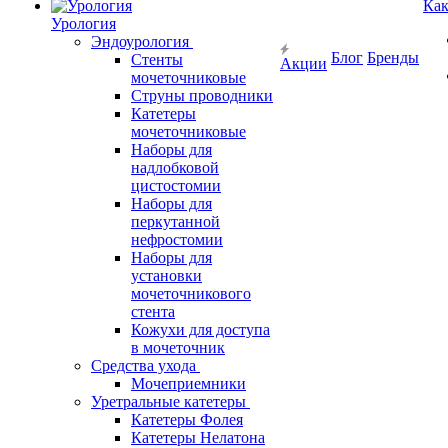
Как
Урология
Эндоурология
Блог
Бренды
Стенты
Акции
мочеточниковые
Струны проводники
Катетеры
мочеточниковые
Наборы для
надлобковой
цистостомии
Наборы для
перкутанной
нефростомии
Наборы для
установки
мочеточникового
стента
Кожухи для доступа
в мочеточник
Средства ухода
Мочеприемники
Уретральные катетеры
Катетеры Фолея
Катетеры Нелатона