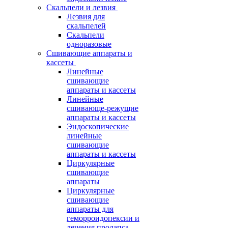
Скальпели и лезвия
Лезвия для
скальпелей
Скальпели
одноразовые
Сшивающие аппараты и
кассеты
Линейные
сшивающие
аппараты и кассеты
Линейные
сшивающе-режущие
аппараты и кассеты
Эндоскопические
линейные
сшивающие
аппараты и кассеты
Циркулярные
сшивающие
аппараты
Циркулярные
сшивающие
аппараты для
геморроидопексии и
лечения пролапса