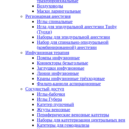
трахеобронхиальные
Воздуховоды
Маски ларингеальные
Регионарная анестезия
Иглы спинальные
Игла для эпидуральной анестезии Tuohy
(Туохи)
Наборы для эпидуральной анестезии
Набор для спинально-эпидуральной
(комбинированной) анестезии
Инфузионная терапия
Помпы инфузионные
Коннекторы безыгольные
Заглушки инфузионные
Линии инфузионные
Краны инфузионные трёхходовые
Фильтр-канюли аспирационные
Сосудистый доступ
Иглы-бабочки
Иглы Губера
Катетер пупочный
Жгуты венозные
Периферические венозные катетеры
Наборы для катетеризации центральных вен
Катетеры для гемодиализа