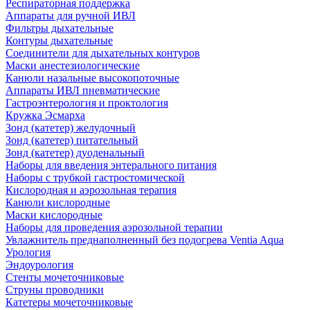
Респираторная поддержка
Аппараты для ручной ИВЛ
Фильтры дыхательные
Контуры дыхательные
Соединители для дыхательных контуров
Маски анестезиологические
Канюли назальные высокопоточные
Аппараты ИВЛ пневматические
Гастроэнтерология и проктология
Кружка Эсмарха
Зонд (катетер) желудочный
Зонд (катетер) питательный
Зонд (катетер) дуоденальный
Наборы для введения энтерального питания
Наборы с трубкой гастростомической
Кислородная и аэрозольная терапия
Канюли кислородные
Маски кислородные
Наборы для проведения аэрозольной терапии
Увлажнитель преднаполненный без подогрева Ventia Aqua
Урология
Эндоурология
Стенты мочеточниковые
Струны проводники
Катетеры мочеточниковые