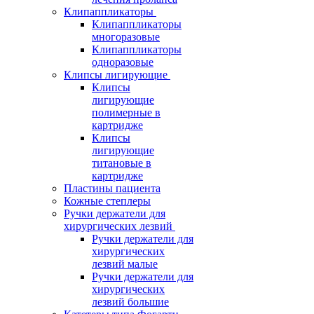
Клипаппликаторы
Клипаппликаторы
многоразовые
Клипаппликаторы
одноразовые
Клипсы лигирующие
Клипсы
лигирующие
полимерные в
картридже
Клипсы
лигирующие
титановые в
картридже
Пластины пациента
Кожные степлеры
Ручки держатели для
хирургических лезвий
Ручки держатели для
хирургических
лезвий малые
Ручки держатели для
хирургических
лезвий большие