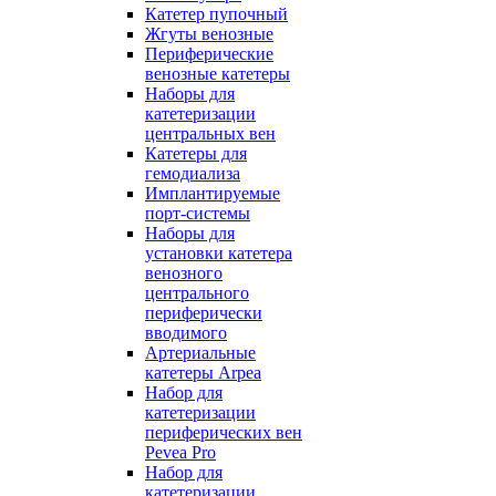
Катетер пупочный
Жгуты венозные
Периферические
венозные катетеры
Наборы для
катетеризации
центральных вен
Катетеры для
гемодиализа
Имплантируемые
порт‑системы
Наборы для
установки катетера
венозного
центрального
периферически
вводимого
Артериальные
катетеры Arpea
Набор для
катетеризации
периферических вен
Pevea Pro
Набор для
катетеризации