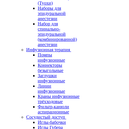
(Туохи)
Наборы для
эпидуральной
анестезии
Набор для
спинально-
эпидуральной
(комбинированной)
анестезии
Инфузионная терапия
Помпы
инфузионные
Коннекторы
безыгольные
Заглушки
инфузионные
Линии
инфузионные
Краны инфузионные
трёхходовые
Фильтр-канюли
аспирационные
Сосудистый доступ
Иглы-бабочки
Иглы Губера