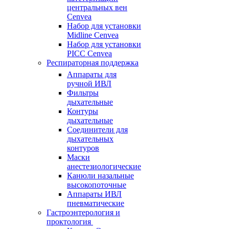
центральных вен
Cenvea
Набор для установки
Midline Cenvea
Набор для установки
PICC Cenvea
Респираторная поддержка
Аппараты для
ручной ИВЛ
Фильтры
дыхательные
Контуры
дыхательные
Соединители для
дыхательных
контуров
Маски
анестезиологические
Канюли назальные
высокопоточные
Аппараты ИВЛ
пневматические
Гастроэнтерология и
проктология