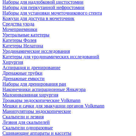
Наборы для надлобковой цистостомии
Наборы для перкутанной нефростомии
Наборы для установки мочеточникового стента
Кожухи для доступа в мочеточник
Средства ухода
Мочеприемники
Уретральные катетеры
Катетеры Фолея
Катетеры Нелатона
Уродинамические исследования
Катетеры для уродинамических исследований
Хирургия
Аспирация и дренирование
Дренажные трубки
Дренажные емкости
Наборы для дренирования ран
Наконечники аспирационные Янкауэра
Малоинвазивная хирургия
Троакары эндоскопические Volkmann
Мешки и сачки для эвакуации органов Volkmann
Манипуляторы эндоскопические
Скальпели и лезвия
Лезвия для скальпелей
Скальпели одноразовые
Сшивающие аппараты и кассеты