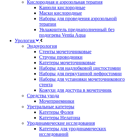
Кислородная и аэрозольная терапия
Канюли кислородные
Маски кислородные
Наборы для проведения аэрозольной
терапии
Увлажнитель преднаполненный без
подогрева Ventia Aqua
Урология
Эндоурология
Стенты мочеточниковые
Струны проводники
Катетеры мочеточниковые
Наборы для надлобковой цистостомии
Наборы для перкутанной нефростомии
Наборы для установки мочеточникового
стента
Кожухи для доступа в мочеточник
Средства ухода
Мочеприемники
Уретральные катетеры
Катетеры Фолея
Катетеры Нелатона
Уродинамические исследования
Катетеры для уродинамических
исследований