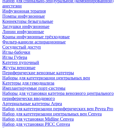
Набор для спинально-эпидуральной (комбинированной)
анестезии
Инфузионная терапия
Помпы инфузионные
Коннекторы безыгольные
Заглушки инфузионные
Линии инфузионные
Краны инфузионные трёхходовые
Фильтр-канюли аспирационные
Сосудистый доступ
Иглы-бабочки
Иглы Губера
Катетер пупочный
Жгуты венозные
Периферические венозные катетеры
Наборы для катетеризации центральных вен
Катетеры для гемодиализа
Имплантируемые порт‑системы
Наборы для установки катетера венозного центрального
периферически вводимого
Артериальные катетеры Arpea
Набор для катетеризации периферических вен Pevea Pro
Набор для катетеризации центральных вен Cenvea
Набор для установки Midline Cenvea
Набор для установки PICC Cenvea