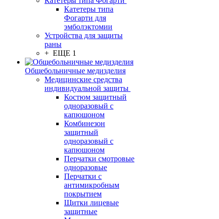
Катетеры типа Фогарти
Катетеры типа
Фогарти для
эмболэктомии
Устройства для защиты
раны
+ ЕЩЕ 1
Общебольничные медизделия
Медицинские средства
индивидуальной защиты
Костюм защитный
одноразовый с
капюшоном
Комбинезон
защитный
одноразовый с
капюшоном
Перчатки смотровые
одноразовые
Перчатки с
антимикробным
покрытием
Щитки лицевые
защитные