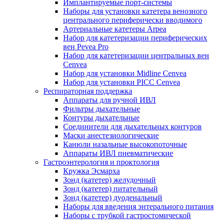
Имплантируемые порт‑системы
Наборы для установки катетера венозного
центрального периферически вводимого
Артериальные катетеры Arpea
Набор для катетеризации периферических
вен Pevea Pro
Набор для катетеризации центральных вен
Cenvea
Набор для установки Midline Cenvea
Набор для установки PICC Cenvea
Респираторная поддержка
Аппараты для ручной ИВЛ
Фильтры дыхательные
Контуры дыхательные
Соединители для дыхательных контуров
Маски анестезиологические
Канюли назальные высокопоточные
Аппараты ИВЛ пневматические
Гастроэнтерология и проктология
Кружка Эсмарха
Зонд (катетер) желудочный
Зонд (катетер) питательный
Зонд (катетер) дуоденальный
Наборы для введения энтерального питания
Наборы с трубкой гастростомической