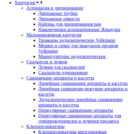
Хирургия
Аспирация и дренирование
Дренажные трубки
Дренажные емкости
Наборы для дренирования ран
Наконечники аспирационные Янкауэра
Малоинвазивная хирургия
Троакары эндоскопические Volkmann
Мешки и сачки для эвакуации органов
Volkmann
Манипуляторы эндоскопические
Скальпели и лезвия
Лезвия для скальпелей
Скальпели одноразовые
Сшивающие аппараты и кассеты
Линейные сшивающие аппараты и кассеты
Линейные сшивающе-режущие аппараты и
кассеты
Эндоскопические линейные сшивающие
аппараты и кассеты
Циркулярные сшивающие аппараты
Циркулярные сшивающие аппараты для
геморроидопексии и лечения пролапса
Клипаппликаторы
Клипаппликаторы многоразовые