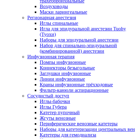
трахеобронхиальные
Воздуховоды
Маски ларингеальные
Регионарная анестезия
Иглы спинальные
Игла для эпидуральной анестезии Tuohy
(Туохи)
Наборы для эпидуральной анестезии
Набор для спинально-эпидуральной
(комбинированной) анестезии
Инфузионная терапия
Помпы инфузионные
Коннекторы безыгольные
Заглушки инфузионные
Линии инфузионные
Краны инфузионные трёхходовые
Фильтр-канюли аспирационные
Сосудистый доступ
Иглы-бабочки
Иглы Губера
Катетер пупочный
Жгуты венозные
Периферические венозные катетеры
Наборы для катетеризации центральных вен
Катетеры для гемодиализа