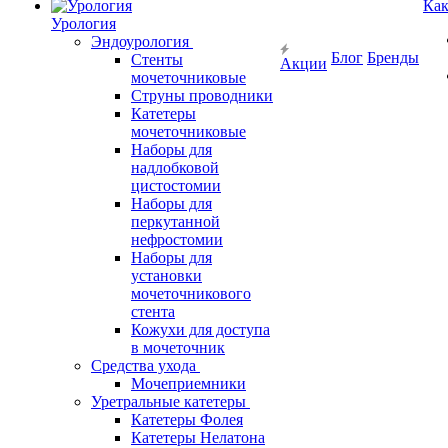
Как
Урология
Эндоурология
Блог
Бренды
Стенты
Акции
мочеточниковые
Струны проводники
Катетеры
мочеточниковые
Наборы для
надлобковой
цистостомии
Наборы для
перкутанной
нефростомии
Наборы для
установки
мочеточникового
стента
Кожухи для доступа
в мочеточник
Средства ухода
Мочеприемники
Уретральные катетеры
Катетеры Фолея
Катетеры Нелатона