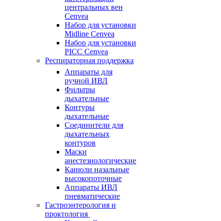
центральных вен
Cenvea
Набор для установки
Midline Cenvea
Набор для установки
PICC Cenvea
Респираторная поддержка
Аппараты для
ручной ИВЛ
Фильтры
дыхательные
Контуры
дыхательные
Соединители для
дыхательных
контуров
Маски
анестезиологические
Канюли назальные
высокопоточные
Аппараты ИВЛ
пневматические
Гастроэнтерология и
проктология