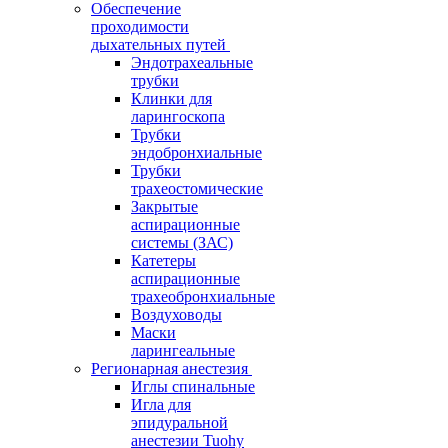
Обеспечение
проходимости
дыхательных путей
Эндотрахеальные
трубки
Клинки для
ларингоскопа
Трубки
эндобронхиальные
Трубки
трахеостомические
Закрытые
аспирационные
системы (ЗАС)
Катетеры
аспирационные
трахеобронхиальные
Воздуховоды
Маски
ларингеальные
Регионарная анестезия
Иглы спинальные
Игла для
эпидуральной
анестезии Tuohy