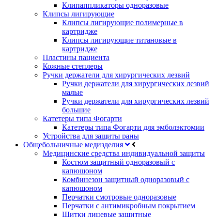
Клипаппликаторы одноразовые
Клипсы лигирующие
Клипсы лигирующие полимерные в
картридже
Клипсы лигирующие титановые в
картридже
Пластины пациента
Кожные степлеры
Ручки держатели для хирургических лезвий
Ручки держатели для хирургических лезвий
малые
Ручки держатели для хирургических лезвий
большие
Катетеры типа Фогарти
Катетеры типа Фогарти для эмболэктомии
Устройства для защиты раны
Общебольничные медизделия
Медицинские средства индивидуальной защиты
Костюм защитный одноразовый с
капюшоном
Комбинезон защитный одноразовый с
капюшоном
Перчатки смотровые одноразовые
Перчатки с антимикробным покрытием
Щитки лицевые защитные