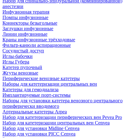
Набор для спинально-эпидуральной (комбинированной)
анестезии
Инфузионная терапия
Помпы инфузионные
Коннекторы безыгольные
Заглушки инфузионные
Линии инфузионные
Краны инфузионные трёхходовые
Фильтр-канюли аспирационные
Сосудистый доступ
Иглы-бабочки
Иглы Губера
Катетер пупочный
Жгуты венозные
Периферические венозные катетеры
Наборы для катетеризации центральных вен
Катетеры для гемодиализа
Имплантируемые порт‑системы
Наборы для установки катетера венозного центрального
периферически вводимого
Артериальные катетеры Arpea
Набор для катетеризации периферических вен Pevea Pro
Набор для катетеризации центральных вен Cenvea
Набор для установки Midline Cenvea
Набор для установки PICC Cenvea