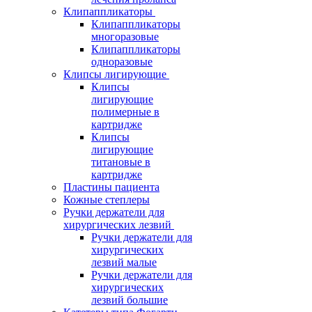
Клипаппликаторы
Клипаппликаторы
многоразовые
Клипаппликаторы
одноразовые
Клипсы лигирующие
Клипсы
лигирующие
полимерные в
картридже
Клипсы
лигирующие
титановые в
картридже
Пластины пациента
Кожные степлеры
Ручки держатели для
хирургических лезвий
Ручки держатели для
хирургических
лезвий малые
Ручки держатели для
хирургических
лезвий большие