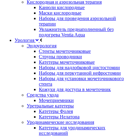
Кислородная и аэрозольная терапия
Канюли кислородные
Маски кислородные
Наборы для проведения аэрозольной
терапии
Увлажнитель преднаполненный без
подогрева Ventia Aqua
Урология
Эндоурология
Стенты мочеточниковые
Струны проводники
Катетеры мочеточниковые
Наборы для надлобковой цистостомии
Наборы для перкутанной нефростомии
Наборы для установки мочеточникового
стента
Кожухи для доступа в мочеточник
Средства ухода
Мочеприемники
Уретральные катетеры
Катетеры Фолея
Катетеры Нелатона
Уродинамические исследования
Катетеры для уродинамических
исследований