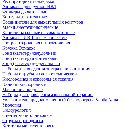
Респираторная поддержка
Аппараты для ручной ИВЛ
Фильтры дыхательные
Контуры дыхательные
Соединители для дыхательных контуров
Маски анестезиологические
Канюли назальные высокопоточные
Аппараты ИВЛ пневматические
Гастроэнтерология и проктология
Кружка Эсмарха
Зонд (катетер) желудочный
Зонд (катетер) питательный
Зонд (катетер) дуоденальный
Наборы для введения энтерального питания
Наборы с трубкой гастростомической
Кислородная и аэрозольная терапия
Канюли кислородные
Маски кислородные
Наборы для проведения аэрозольной терапии
Увлажнитель преднаполненный без подогрева Ventia Aqua
Урология
Эндоурология
Стенты мочеточниковые
Струны проводники
Катетеры мочеточниковые