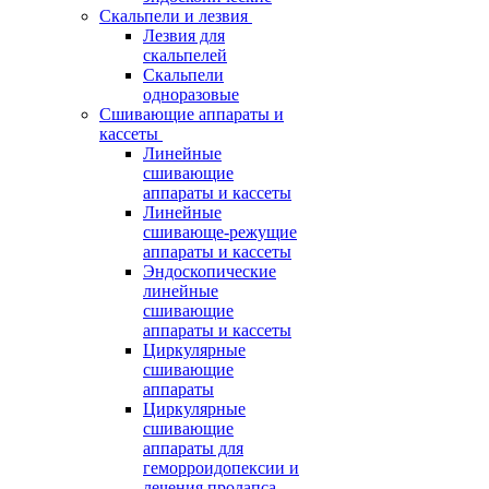
Скальпели и лезвия
Лезвия для
скальпелей
Скальпели
одноразовые
Сшивающие аппараты и
кассеты
Линейные
сшивающие
аппараты и кассеты
Линейные
сшивающе-режущие
аппараты и кассеты
Эндоскопические
линейные
сшивающие
аппараты и кассеты
Циркулярные
сшивающие
аппараты
Циркулярные
сшивающие
аппараты для
геморроидопексии и
лечения пролапса