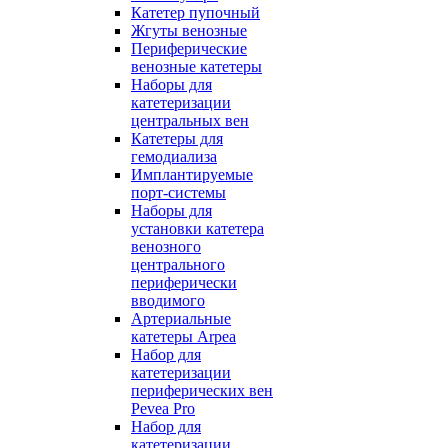
Катетер пупочный
Жгуты венозные
Периферические
венозные катетеры
Наборы для
катетеризации
центральных вен
Катетеры для
гемодиализа
Имплантируемые
порт‑системы
Наборы для
установки катетера
венозного
центрального
периферически
вводимого
Артериальные
катетеры Arpea
Набор для
катетеризации
периферических вен
Pevea Pro
Набор для
катетеризации