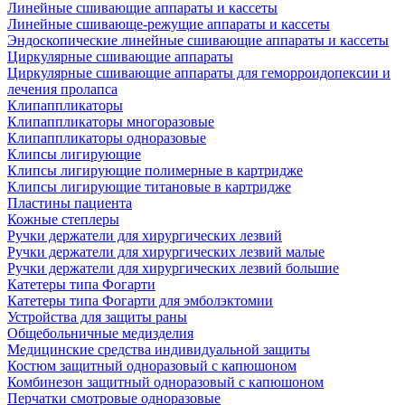
Линейные сшивающие аппараты и кассеты
Линейные сшивающе-режущие аппараты и кассеты
Эндоскопические линейные сшивающие аппараты и кассеты
Циркулярные сшивающие аппараты
Циркулярные сшивающие аппараты для геморроидопексии и
лечения пролапса
Клипаппликаторы
Клипаппликаторы многоразовые
Клипаппликаторы одноразовые
Клипсы лигирующие
Клипсы лигирующие полимерные в картридже
Клипсы лигирующие титановые в картридже
Пластины пациента
Кожные степлеры
Ручки держатели для хирургических лезвий
Ручки держатели для хирургических лезвий малые
Ручки держатели для хирургических лезвий большие
Катетеры типа Фогарти
Катетеры типа Фогарти для эмболэктомии
Устройства для защиты раны
Общебольничные медизделия
Медицинские средства индивидуальной защиты
Костюм защитный одноразовый с капюшоном
Комбинезон защитный одноразовый с капюшоном
Перчатки смотровые одноразовые