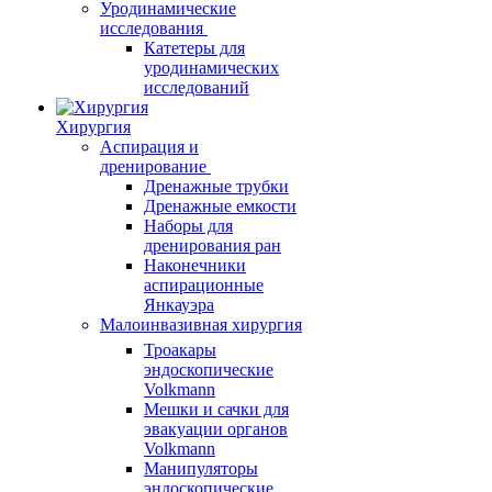
Уродинамические
исследования
Катетеры для
уродинамических
исследований
Хирургия
Аспирация и
дренирование
Дренажные трубки
Дренажные емкости
Наборы для
дренирования ран
Наконечники
аспирационные
Янкауэра
Малоинвазивная хирургия
Троакары
эндоскопические
Volkmann
Мешки и сачки для
эвакуации органов
Volkmann
Манипуляторы
эндоскопические