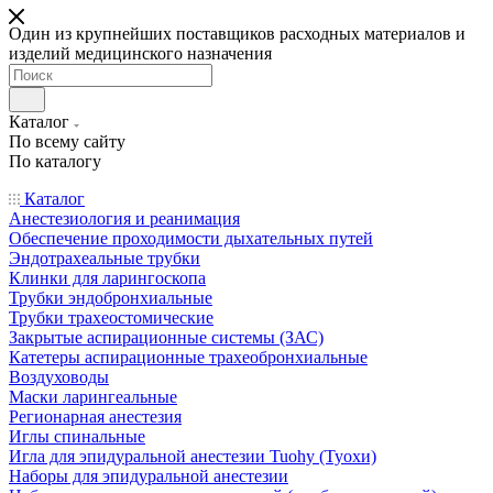
Один из крупнейших поставщиков расходных материалов и
изделий медицинского назначения
Каталог
По всему сайту
По каталогу
Каталог
Анестезиология и реанимация
Обеспечение проходимости дыхательных путей
Эндотрахеальные трубки
Клинки для ларингоскопа
Трубки эндобронхиальные
Трубки трахеостомические
Закрытые аспирационные системы (ЗАС)
Катетеры аспирационные трахеобронхиальные
Воздуховоды
Маски ларингеальные
Регионарная анестезия
Иглы спинальные
Игла для эпидуральной анестезии Tuohy (Туохи)
Наборы для эпидуральной анестезии