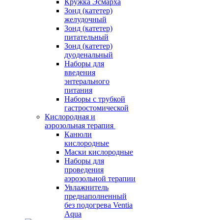
Кружка Эсмарха
Зонд (катетер)
желудочный
Зонд (катетер)
питательный
Зонд (катетер)
дуоденальный
Наборы для
введения
энтерального
питания
Наборы с трубкой
гастростомической
Кислородная и
аэрозольная терапия
Канюли
кислородные
Маски кислородные
Наборы для
проведения
аэрозольной терапии
Увлажнитель
преднаполненный
без подогрева Ventia
Aqua