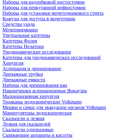
Наборы для надлобковой цистостомии
Наборы для перкутанной нефростомии
Наборы для установки мочеточникового стента
Кожухи для доступа в мочеточник
Средства ухода
Мочеприемники
Уретральные катетеры
Катетеры Фолея
Катетеры Нелатона
Уродинамические исследования
Катетеры для уродинамических исследований
Хирургия
Аспирация и дренирование
Дренажные трубки
Дренажные емкости
Наборы для дренирования ран
Наконечники аспирационные Янкауэра
Малоинвазивная хирургия
Троакары эндоскопические Volkmann
Мешки и сачки для эвакуации органов Volkmann
Манипуляторы эндоскопические
Скальпели и лезвия
Лезвия для скальпелей
Скальпели одноразовые
Сшивающие аппараты и кассеты