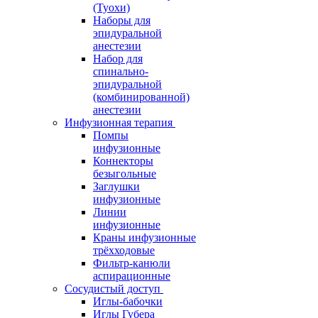
(Туохи)
Наборы для
эпидуральной
анестезии
Набор для
спинально-
эпидуральной
(комбинированной)
анестезии
Инфузионная терапия
Помпы
инфузионные
Коннекторы
безыгольные
Заглушки
инфузионные
Линии
инфузионные
Краны инфузионные
трёхходовые
Фильтр-канюли
аспирационные
Сосудистый доступ
Иглы-бабочки
Иглы Губера