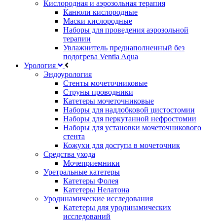
Кислородная и аэрозольная терапия
Канюли кислородные
Маски кислородные
Наборы для проведения аэрозольной
терапии
Увлажнитель преднаполненный без
подогрева Ventia Aqua
Урология
Эндоурология
Стенты мочеточниковые
Струны проводники
Катетеры мочеточниковые
Наборы для надлобковой цистостомии
Наборы для перкутанной нефростомии
Наборы для установки мочеточникового
стента
Кожухи для доступа в мочеточник
Средства ухода
Мочеприемники
Уретральные катетеры
Катетеры Фолея
Катетеры Нелатона
Уродинамические исследования
Катетеры для уродинамических
исследований