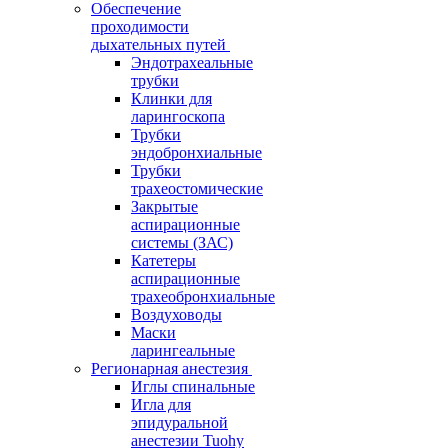
Обеспечение
проходимости
дыхательных путей
Эндотрахеальные
трубки
Клинки для
ларингоскопа
Трубки
эндобронхиальные
Трубки
трахеостомические
Закрытые
аспирационные
системы (ЗАС)
Катетеры
аспирационные
трахеобронхиальные
Воздуховоды
Маски
ларингеальные
Регионарная анестезия
Иглы спинальные
Игла для
эпидуральной
анестезии Tuohy