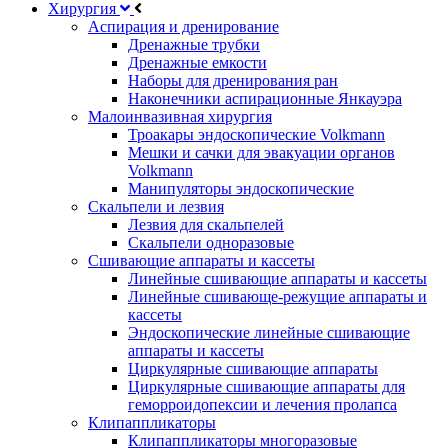
Хирургия
Аспирация и дренирование
Дренажные трубки
Дренажные емкости
Наборы для дренирования ран
Наконечники аспирационные Янкауэра
Малоинвазивная хирургия
Троакары эндоскопические Volkmann
Мешки и сачки для эвакуации органов
Volkmann
Манипуляторы эндоскопические
Скальпели и лезвия
Лезвия для скальпелей
Скальпели одноразовые
Сшивающие аппараты и кассеты
Линейные сшивающие аппараты и кассеты
Линейные сшивающе-режущие аппараты и
кассеты
Эндоскопические линейные сшивающие
аппараты и кассеты
Циркулярные сшивающие аппараты
Циркулярные сшивающие аппараты для
геморроидопексии и лечения пролапса
Клипаппликаторы
Клипаппликаторы многоразовые