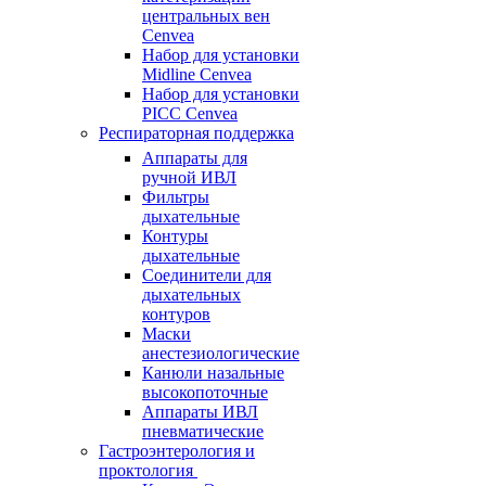
центральных вен
Cenvea
Набор для установки
Midline Cenvea
Набор для установки
PICC Cenvea
Респираторная поддержка
Аппараты для
ручной ИВЛ
Фильтры
дыхательные
Контуры
дыхательные
Соединители для
дыхательных
контуров
Маски
анестезиологические
Канюли назальные
высокопоточные
Аппараты ИВЛ
пневматические
Гастроэнтерология и
проктология