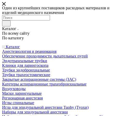
Один из крупнейших поставщиков расходных материалов и
изделий медицинского назначения
Каталог
По всему сайту
По каталогу
Каталог
Анестезиология и реанимация
Обеспечение проходимости дыхательных путей
Эндотрахеальные трубки
Клинки для ларингоскопа
Трубки эндобронхиальные
Трубки трахеостомические
Закрытые аспирационные системы (ЗАС)
Катетеры аспирационные трахеобронхиальные
Воздуховоды
Маски ларингеальные
Регионарная анестезия
Иглы спинальные
Игла для эпидуральной анестезии Tuohy (Туохи)
Наборы для эпидуральной анестезии