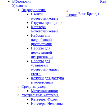
Как
Урология
Эндоурология
Блог
Бренды
Стенты
Акции
мочеточниковые
Струны проводники
Катетеры
мочеточниковые
Наборы для
надлобковой
цистостомии
Наборы для
перкутанной
нефростомии
Наборы для
установки
мочеточникового
стента
Кожухи для доступа
в мочеточник
Средства ухода
Мочеприемники
Уретральные катетеры
Катетеры Фолея
Катетеры Нелатона