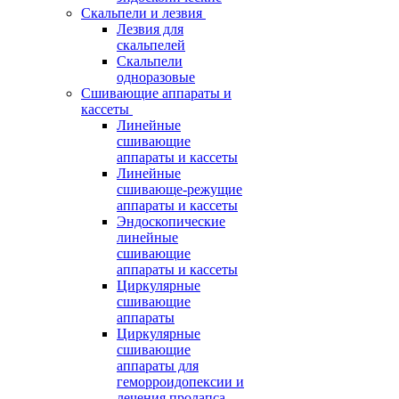
Скальпели и лезвия
Лезвия для
скальпелей
Скальпели
одноразовые
Сшивающие аппараты и
кассеты
Линейные
сшивающие
аппараты и кассеты
Линейные
сшивающе-режущие
аппараты и кассеты
Эндоскопические
линейные
сшивающие
аппараты и кассеты
Циркулярные
сшивающие
аппараты
Циркулярные
сшивающие
аппараты для
геморроидопексии и
лечения пролапса