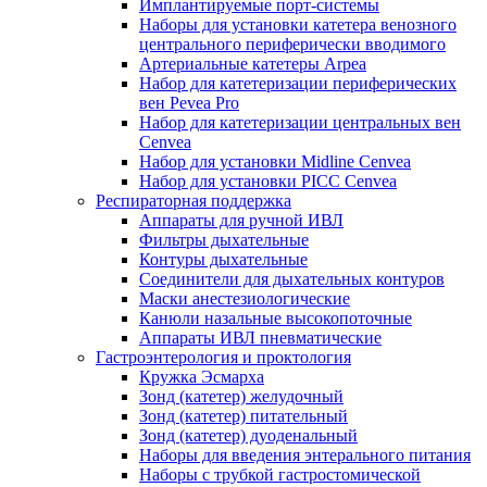
Имплантируемые порт‑системы
Наборы для установки катетера венозного
центрального периферически вводимого
Артериальные катетеры Arpea
Набор для катетеризации периферических
вен Pevea Pro
Набор для катетеризации центральных вен
Cenvea
Набор для установки Midline Cenvea
Набор для установки PICC Cenvea
Респираторная поддержка
Аппараты для ручной ИВЛ
Фильтры дыхательные
Контуры дыхательные
Соединители для дыхательных контуров
Маски анестезиологические
Канюли назальные высокопоточные
Аппараты ИВЛ пневматические
Гастроэнтерология и проктология
Кружка Эсмарха
Зонд (катетер) желудочный
Зонд (катетер) питательный
Зонд (катетер) дуоденальный
Наборы для введения энтерального питания
Наборы с трубкой гастростомической