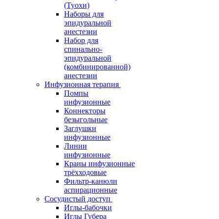
(Туохи)
Наборы для
эпидуральной
анестезии
Набор для
спинально-
эпидуральной
(комбинированной)
анестезии
Инфузионная терапия
Помпы
инфузионные
Коннекторы
безыгольные
Заглушки
инфузионные
Линии
инфузионные
Краны инфузионные
трёхходовые
Фильтр-канюли
аспирационные
Сосудистый доступ
Иглы-бабочки
Иглы Губера