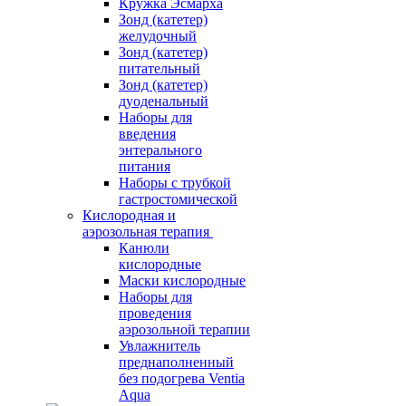
Кружка Эсмарха
Зонд (катетер)
желудочный
Зонд (катетер)
питательный
Зонд (катетер)
дуоденальный
Наборы для
введения
энтерального
питания
Наборы с трубкой
гастростомической
Кислородная и
аэрозольная терапия
Канюли
кислородные
Маски кислородные
Наборы для
проведения
аэрозольной терапии
Увлажнитель
преднаполненный
без подогрева Ventia
Aqua