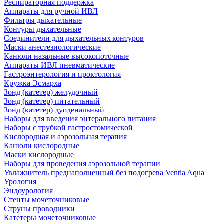
Респираторная поддержка
Аппараты для ручной ИВЛ
Фильтры дыхательные
Контуры дыхательные
Соединители для дыхательных контуров
Маски анестезиологические
Канюли назальные высокопоточные
Аппараты ИВЛ пневматические
Гастроэнтерология и проктология
Кружка Эсмарха
Зонд (катетер) желудочный
Зонд (катетер) питательный
Зонд (катетер) дуоденальный
Наборы для введения энтерального питания
Наборы с трубкой гастростомической
Кислородная и аэрозольная терапия
Канюли кислородные
Маски кислородные
Наборы для проведения аэрозольной терапии
Увлажнитель преднаполненный без подогрева Ventia Aqua
Урология
Эндоурология
Стенты мочеточниковые
Струны проводники
Катетеры мочеточниковые