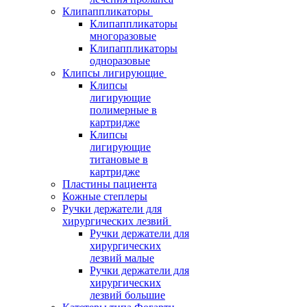
Клипаппликаторы
Клипаппликаторы
многоразовые
Клипаппликаторы
одноразовые
Клипсы лигирующие
Клипсы
лигирующие
полимерные в
картридже
Клипсы
лигирующие
титановые в
картридже
Пластины пациента
Кожные степлеры
Ручки держатели для
хирургических лезвий
Ручки держатели для
хирургических
лезвий малые
Ручки держатели для
хирургических
лезвий большие