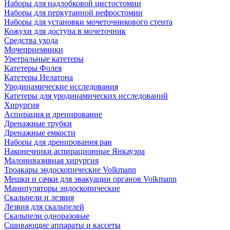
Наборы для надлобковой цистостомии
Наборы для перкутанной нефростомии
Наборы для установки мочеточникового стента
Кожухи для доступа в мочеточник
Средства ухода
Мочеприемники
Уретральные катетеры
Катетеры Фолея
Катетеры Нелатона
Уродинамические исследования
Катетеры для уродинамических исследований
Хирургия
Аспирация и дренирование
Дренажные трубки
Дренажные емкости
Наборы для дренирования ран
Наконечники аспирационные Янкауэра
Малоинвазивная хирургия
Троакары эндоскопические Volkmann
Мешки и сачки для эвакуации органов Volkmann
Манипуляторы эндоскопические
Скальпели и лезвия
Лезвия для скальпелей
Скальпели одноразовые
Сшивающие аппараты и кассеты