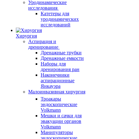
Уродинамические
исследования
Катетеры для
уродинамических
исследований
Хирургия
Аспирация и
дренирование
Дренажные трубки
Дренажные емкости
Наборы для
дренирования ран
Наконечники
аспирационные
Янкауэра
Малоинвазивная хирургия
Троакары
эндоскопические
Volkmann
Мешки и сачки для
эвакуации органов
Volkmann
Манипуляторы
эндоскопические