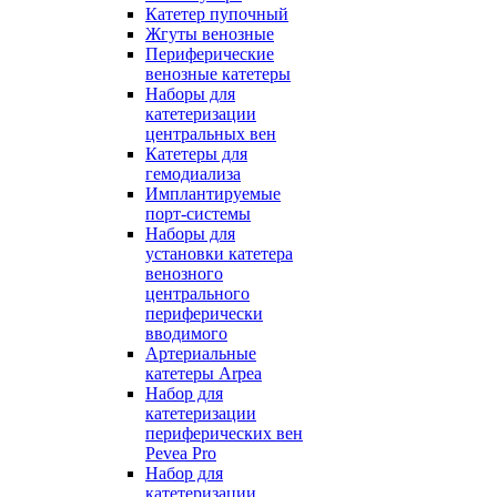
Катетер пупочный
Жгуты венозные
Периферические
венозные катетеры
Наборы для
катетеризации
центральных вен
Катетеры для
гемодиализа
Имплантируемые
порт‑системы
Наборы для
установки катетера
венозного
центрального
периферически
вводимого
Артериальные
катетеры Arpea
Набор для
катетеризации
периферических вен
Pevea Pro
Набор для
катетеризации