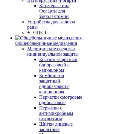
Катетеры типа Фогарти
Катетеры типа
Фогарти для
эмболэктомии
Устройства для защиты
раны
+ ЕЩЕ 1
Общебольничные медизделия
Медицинские средства
индивидуальной защиты
Костюм защитный
одноразовый с
капюшоном
Комбинезон
защитный
одноразовый с
капюшоном
Перчатки смотровые
одноразовые
Перчатки с
антимикробным
покрытием
Щитки лицевые
защитные