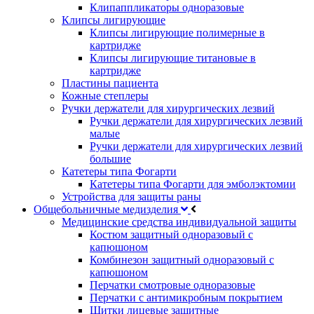
Клипаппликаторы одноразовые
Клипсы лигирующие
Клипсы лигирующие полимерные в
картридже
Клипсы лигирующие титановые в
картридже
Пластины пациента
Кожные степлеры
Ручки держатели для хирургических лезвий
Ручки держатели для хирургических лезвий
малые
Ручки держатели для хирургических лезвий
большие
Катетеры типа Фогарти
Катетеры типа Фогарти для эмболэктомии
Устройства для защиты раны
Общебольничные медизделия
Медицинские средства индивидуальной защиты
Костюм защитный одноразовый с
капюшоном
Комбинезон защитный одноразовый с
капюшоном
Перчатки смотровые одноразовые
Перчатки с антимикробным покрытием
Щитки лицевые защитные