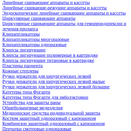
Линейные сшивающие аппараты и кассеты
Линейные сшивающе-режущие аппараты и кассеты
Эндоскопические линейные сшивающие аппараты и кассеты
Циркулярные сшивающие аппараты
Циркулярные сшивающие аппараты для геморроидопексии и
лечения пролапса
Клипаппликаторы
Клипаппликаторы многоразовые
Клипаппликаторы одноразовые
Клипсы лигирующие
Клипсы лигирующие полимерные в картридже
Клипсы лигирующие титановые в картридже
Пластины пациента
Кожные степлеры
Ручки держатели для хирургических лезвий
Ручки держатели для хирургических лезвий малые
Ручки держатели для хирургических лезвий большие
Катетеры типа Фогарти
Катетеры типа Фогарти для эмболэктомии
Устройства для защиты раны
Общебольничные медизделия
Медицинские средства индивидуальной защиты
Костюм защитный одноразовый с капюшоном
Комбинезон защитный одноразовый с капюшоном
Перчатки смотровые одноразовые