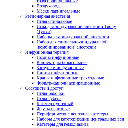
трахеобронхиальные
Воздуховоды
Маски ларингеальные
Регионарная анестезия
Иглы спинальные
Игла для эпидуральной анестезии Tuohy
(Туохи)
Наборы для эпидуральной анестезии
Набор для спинально-эпидуральной
(комбинированной) анестезии
Инфузионная терапия
Помпы инфузионные
Коннекторы безыгольные
Заглушки инфузионные
Линии инфузионные
Краны инфузионные трёхходовые
Фильтр-канюли аспирационные
Сосудистый доступ
Иглы-бабочки
Иглы Губера
Катетер пупочный
Жгуты венозные
Периферические венозные катетеры
Наборы для катетеризации центральных вен
Катетеры для гемодиализа