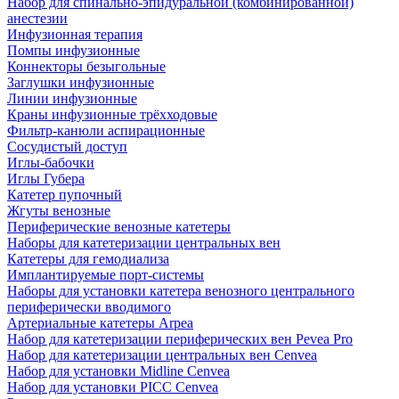
Набор для спинально-эпидуральной (комбинированной)
анестезии
Инфузионная терапия
Помпы инфузионные
Коннекторы безыгольные
Заглушки инфузионные
Линии инфузионные
Краны инфузионные трёхходовые
Фильтр-канюли аспирационные
Сосудистый доступ
Иглы-бабочки
Иглы Губера
Катетер пупочный
Жгуты венозные
Периферические венозные катетеры
Наборы для катетеризации центральных вен
Катетеры для гемодиализа
Имплантируемые порт‑системы
Наборы для установки катетера венозного центрального
периферически вводимого
Артериальные катетеры Arpea
Набор для катетеризации периферических вен Pevea Pro
Набор для катетеризации центральных вен Cenvea
Набор для установки Midline Cenvea
Набор для установки PICC Cenvea