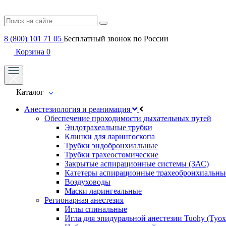
8 (800) 101 71 05
Бесплатный звонок по России
Корзина
0
Каталог
Анестезиология и реанимация
Обеспечение проходимости дыхательных путей
Эндотрахеальные трубки
Клинки для ларингоскопа
Трубки эндобронхиальные
Трубки трахеостомические
Закрытые аспирационные системы (ЗАС)
Катетеры аспирационные трахеобронхиальны
Воздуховоды
Маски ларингеальные
Регионарная анестезия
Иглы спинальные
Игла для эпидуральной анестезии Tuohy (Туох