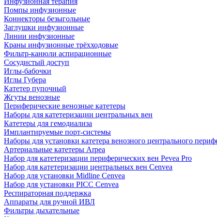
Инфузионная терапия
Помпы инфузионные
Коннекторы безыгольные
Заглушки инфузионные
Линии инфузионные
Краны инфузионные трёхходовые
Фильтр-канюли аспирационные
Сосудистый доступ
Иглы-бабочки
Иглы Губера
Катетер пупочный
Жгуты венозные
Периферические венозные катетеры
Наборы для катетеризации центральных вен
Катетеры для гемодиализа
Имплантируемые порт‑системы
Наборы для установки катетера венозного центрального пери
Артериальные катетеры Arpea
Набор для катетеризации периферических вен Pevea Pro
Набор для катетеризации центральных вен Cenvea
Набор для установки Midline Cenvea
Набор для установки PICC Cenvea
Респираторная поддержка
Аппараты для ручной ИВЛ
Фильтры дыхательные