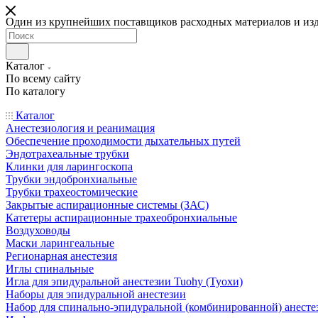
Один из крупнейших поставщиков расходных материалов и из
Каталог
По всему сайту
По каталогу
Каталог
Анестезиология и реанимация
Обеспечение проходимости дыхательных путей
Эндотрахеальные трубки
Клинки для ларингоскопа
Трубки эндобронхиальные
Трубки трахеостомические
Закрытые аспирационные системы (ЗАС)
Катетеры аспирационные трахеобронхиальные
Воздуховоды
Маски ларингеальные
Регионарная анестезия
Иглы спинальные
Игла для эпидуральной анестезии Tuohy (Туохи)
Наборы для эпидуральной анестезии
Набор для спинально-эпидуральной (комбинированной) анесте