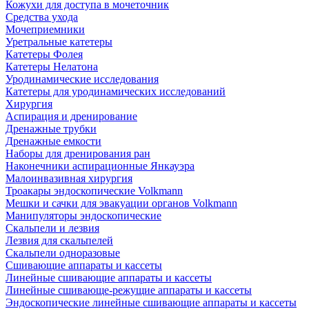
Кожухи для доступа в мочеточник
Средства ухода
Мочеприемники
Уретральные катетеры
Катетеры Фолея
Катетеры Нелатона
Уродинамические исследования
Катетеры для уродинамических исследований
Хирургия
Аспирация и дренирование
Дренажные трубки
Дренажные емкости
Наборы для дренирования ран
Наконечники аспирационные Янкауэра
Малоинвазивная хирургия
Троакары эндоскопические Volkmann
Мешки и сачки для эвакуации органов Volkmann
Манипуляторы эндоскопические
Скальпели и лезвия
Лезвия для скальпелей
Скальпели одноразовые
Сшивающие аппараты и кассеты
Линейные сшивающие аппараты и кассеты
Линейные сшивающе-режущие аппараты и кассеты
Эндоскопические линейные сшивающие аппараты и кассеты