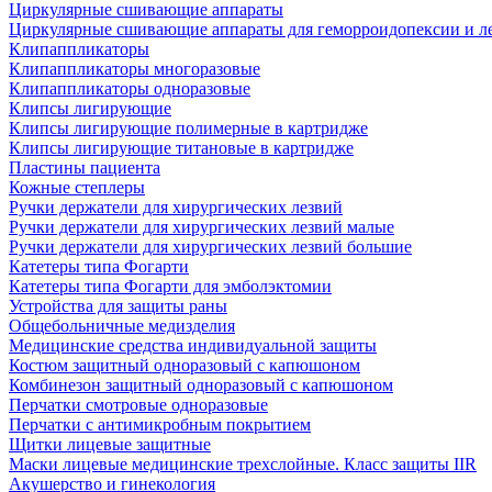
Циркулярные сшивающие аппараты
Циркулярные сшивающие аппараты для геморроидопексии и ле
Клипаппликаторы
Клипаппликаторы многоразовые
Клипаппликаторы одноразовые
Клипсы лигирующие
Клипсы лигирующие полимерные в картридже
Клипсы лигирующие титановые в картридже
Пластины пациента
Кожные степлеры
Ручки держатели для хирургических лезвий
Ручки держатели для хирургических лезвий малые
Ручки держатели для хирургических лезвий большие
Катетеры типа Фогарти
Катетеры типа Фогарти для эмболэктомии
Устройства для защиты раны
Общебольничные медизделия
Медицинские средства индивидуальной защиты
Костюм защитный одноразовый с капюшоном
Комбинезон защитный одноразовый с капюшоном
Перчатки смотровые одноразовые
Перчатки с антимикробным покрытием
Щитки лицевые защитные
Маски лицевые медицинские трехслойные. Класс защиты IIR
Акушерство и гинекология