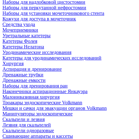
Наборы для надлобковой цистостомии
Наборы для перкутанной нефростомии
Наборы для установки мочеточникового стента
Кожухи для доступа в мочеточник
Средства ухода
Мочеприемники
Уретральные катетеры
Катетеры Фолея
Катетеры Нелатона
Уродинамические исследования
Катетеры для уродинамических исследований
Хирургия
Аспирация и дренирование
Дренажные трубки
Дренажные емкости
Наборы для дренирования ран
Наконечники аспирационные Янкауэра
Малоинвазивная хирургия
Троакары эндоскопические Volkmann
Мешки и сачки для эвакуации органов Volkmann
Манипуляторы эндоскопические
Скальпели и лезвия
Лезвия для скальпелей
Скальпели одноразовые
Сшивающие аппараты и кассеты