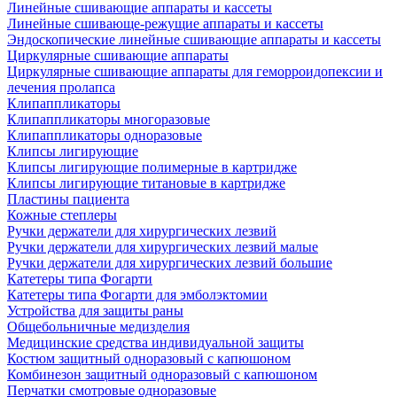
Линейные сшивающие аппараты и кассеты
Линейные сшивающе-режущие аппараты и кассеты
Эндоскопические линейные сшивающие аппараты и кассеты
Циркулярные сшивающие аппараты
Циркулярные сшивающие аппараты для геморроидопексии и
лечения пролапса
Клипаппликаторы
Клипаппликаторы многоразовые
Клипаппликаторы одноразовые
Клипсы лигирующие
Клипсы лигирующие полимерные в картридже
Клипсы лигирующие титановые в картридже
Пластины пациента
Кожные степлеры
Ручки держатели для хирургических лезвий
Ручки держатели для хирургических лезвий малые
Ручки держатели для хирургических лезвий большие
Катетеры типа Фогарти
Катетеры типа Фогарти для эмболэктомии
Устройства для защиты раны
Общебольничные медизделия
Медицинские средства индивидуальной защиты
Костюм защитный одноразовый с капюшоном
Комбинезон защитный одноразовый с капюшоном
Перчатки смотровые одноразовые