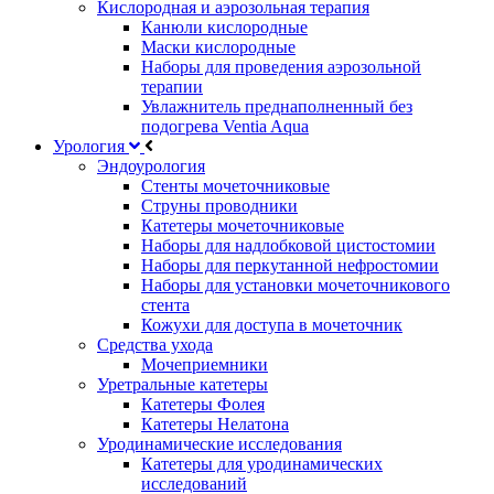
Кислородная и аэрозольная терапия
Канюли кислородные
Маски кислородные
Наборы для проведения аэрозольной
терапии
Увлажнитель преднаполненный без
подогрева Ventia Aqua
Урология
Эндоурология
Стенты мочеточниковые
Струны проводники
Катетеры мочеточниковые
Наборы для надлобковой цистостомии
Наборы для перкутанной нефростомии
Наборы для установки мочеточникового
стента
Кожухи для доступа в мочеточник
Средства ухода
Мочеприемники
Уретральные катетеры
Катетеры Фолея
Катетеры Нелатона
Уродинамические исследования
Катетеры для уродинамических
исследований