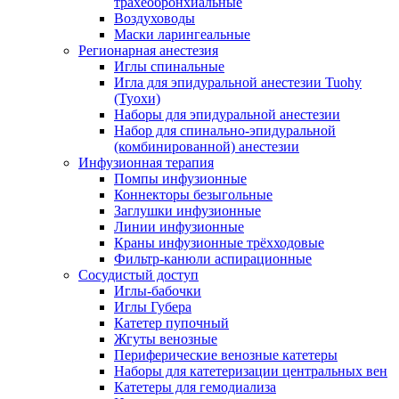
трахеобронхиальные
Воздуховоды
Маски ларингеальные
Регионарная анестезия
Иглы спинальные
Игла для эпидуральной анестезии Tuohy
(Туохи)
Наборы для эпидуральной анестезии
Набор для спинально-эпидуральной
(комбинированной) анестезии
Инфузионная терапия
Помпы инфузионные
Коннекторы безыгольные
Заглушки инфузионные
Линии инфузионные
Краны инфузионные трёхходовые
Фильтр-канюли аспирационные
Сосудистый доступ
Иглы-бабочки
Иглы Губера
Катетер пупочный
Жгуты венозные
Периферические венозные катетеры
Наборы для катетеризации центральных вен
Катетеры для гемодиализа