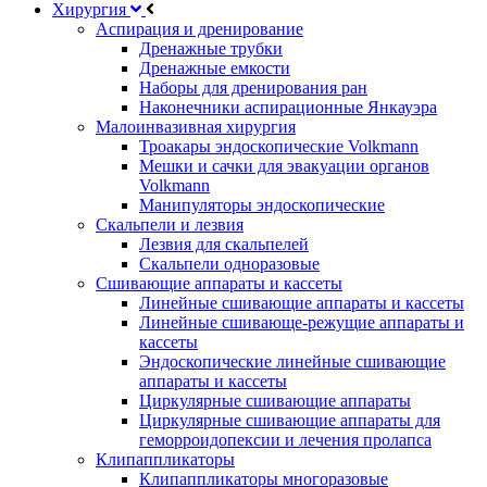
Хирургия
Аспирация и дренирование
Дренажные трубки
Дренажные емкости
Наборы для дренирования ран
Наконечники аспирационные Янкауэра
Малоинвазивная хирургия
Троакары эндоскопические Volkmann
Мешки и сачки для эвакуации органов
Volkmann
Манипуляторы эндоскопические
Скальпели и лезвия
Лезвия для скальпелей
Скальпели одноразовые
Сшивающие аппараты и кассеты
Линейные сшивающие аппараты и кассеты
Линейные сшивающе-режущие аппараты и
кассеты
Эндоскопические линейные сшивающие
аппараты и кассеты
Циркулярные сшивающие аппараты
Циркулярные сшивающие аппараты для
геморроидопексии и лечения пролапса
Клипаппликаторы
Клипаппликаторы многоразовые