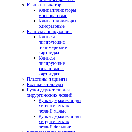
Клипаппликаторы
Клипаппликаторы
многоразовые
Клипаппликаторы
одноразовые
Клипсы лигирующие
Клипсы
лигирующие
полимерные в
картридже
Клипсы
лигирующие
титановые в
картридже
Пластины пациента
Кожные степлеры
Ручки держатели для
хирургических лезвий
Ручки держатели для
хирургических
лезвий малые
Ручки держатели для
хирургических
лезвий большие