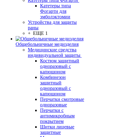
Катетеры типа Фогарти
Катетеры типа
Фогарти для
эмболэктомии
Устройства для защиты
раны
+ ЕЩЕ 1
Общебольничные медизделия
Медицинские средства
индивидуальной защиты
Костюм защитный
одноразовый с
капюшоном
Комбинезон
защитный
одноразовый с
капюшоном
Перчатки смотровые
одноразовые
Перчатки с
антимикробным
покрытием
Щитки лицевые
защитные