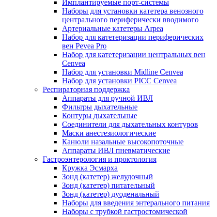
Имплантируемые порт‑системы
Наборы для установки катетера венозного
центрального периферически вводимого
Артериальные катетеры Arpea
Набор для катетеризации периферических
вен Pevea Pro
Набор для катетеризации центральных вен
Cenvea
Набор для установки Midline Cenvea
Набор для установки PICC Cenvea
Респираторная поддержка
Аппараты для ручной ИВЛ
Фильтры дыхательные
Контуры дыхательные
Соединители для дыхательных контуров
Маски анестезиологические
Канюли назальные высокопоточные
Аппараты ИВЛ пневматические
Гастроэнтерология и проктология
Кружка Эсмарха
Зонд (катетер) желудочный
Зонд (катетер) питательный
Зонд (катетер) дуоденальный
Наборы для введения энтерального питания
Наборы с трубкой гастростомической