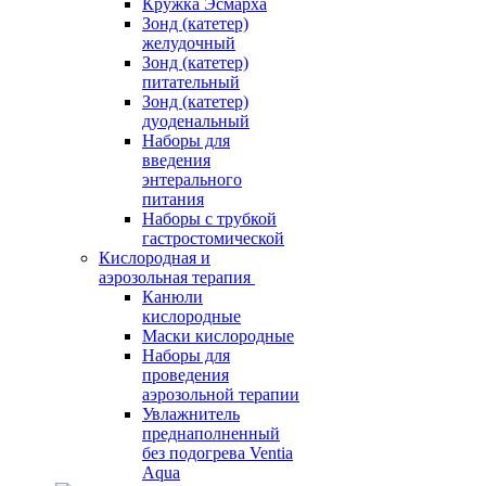
Кружка Эсмарха
Зонд (катетер)
желудочный
Зонд (катетер)
питательный
Зонд (катетер)
дуоденальный
Наборы для
введения
энтерального
питания
Наборы с трубкой
гастростомической
Кислородная и
аэрозольная терапия
Канюли
кислородные
Маски кислородные
Наборы для
проведения
аэрозольной терапии
Увлажнитель
преднаполненный
без подогрева Ventia
Aqua