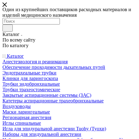
Один из крупнейших поставщиков расходных материалов и
изделий медицинского назначения
Каталог
По всему сайту
По каталогу
Каталог
Анестезиология и реанимация
Обеспечение проходимости дыхательных путей
Эндотрахеальные трубки
Клинки для ларингоскопа
Трубки эндобронхиальные
Трубки трахеостомические
Закрытые аспирационные системы (ЗАС)
Катетеры аспирационные трахеобронхиальные
Воздуховоды
Маски ларингеальные
Регионарная анестезия
Иглы спинальные
Игла для эпидуральной анестезии Tuohy (Туохи)
Наборы для эпидуральной анестезии