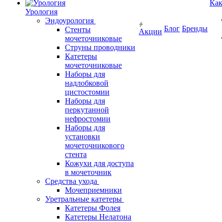
Как
Урология
Эндоурология
Блог
Бренды
Стенты
Акции
мочеточниковые
Струны проводники
Катетеры
мочеточниковые
Наборы для
надлобковой
цистостомии
Наборы для
перкутанной
нефростомии
Наборы для
установки
мочеточникового
стента
Кожухи для доступа
в мочеточник
Средства ухода
Мочеприемники
Уретральные катетеры
Катетеры Фолея
Катетеры Нелатона