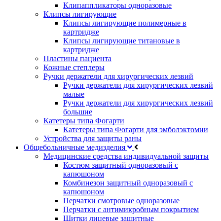
Клипаппликаторы одноразовые
Клипсы лигирующие
Клипсы лигирующие полимерные в
картридже
Клипсы лигирующие титановые в
картридже
Пластины пациента
Кожные степлеры
Ручки держатели для хирургических лезвий
Ручки держатели для хирургических лезвий
малые
Ручки держатели для хирургических лезвий
большие
Катетеры типа Фогарти
Катетеры типа Фогарти для эмболэктомии
Устройства для защиты раны
Общебольничные медизделия
Медицинские средства индивидуальной защиты
Костюм защитный одноразовый с
капюшоном
Комбинезон защитный одноразовый с
капюшоном
Перчатки смотровые одноразовые
Перчатки с антимикробным покрытием
Щитки лицевые защитные