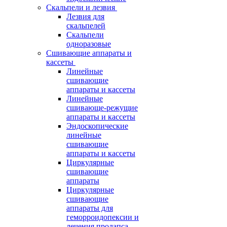
Скальпели и лезвия
Лезвия для
скальпелей
Скальпели
одноразовые
Сшивающие аппараты и
кассеты
Линейные
сшивающие
аппараты и кассеты
Линейные
сшивающе-режущие
аппараты и кассеты
Эндоскопические
линейные
сшивающие
аппараты и кассеты
Циркулярные
сшивающие
аппараты
Циркулярные
сшивающие
аппараты для
геморроидопексии и
лечения пролапса