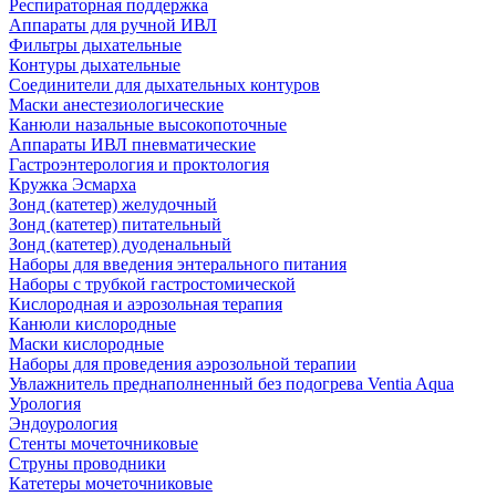
Респираторная поддержка
Аппараты для ручной ИВЛ
Фильтры дыхательные
Контуры дыхательные
Соединители для дыхательных контуров
Маски анестезиологические
Канюли назальные высокопоточные
Аппараты ИВЛ пневматические
Гастроэнтерология и проктология
Кружка Эсмарха
Зонд (катетер) желудочный
Зонд (катетер) питательный
Зонд (катетер) дуоденальный
Наборы для введения энтерального питания
Наборы с трубкой гастростомической
Кислородная и аэрозольная терапия
Канюли кислородные
Маски кислородные
Наборы для проведения аэрозольной терапии
Увлажнитель преднаполненный без подогрева Ventia Aqua
Урология
Эндоурология
Стенты мочеточниковые
Струны проводники
Катетеры мочеточниковые