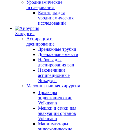
Уродинамические
исследования
Катетеры для
уродинамических
исследований
Хирургия
Аспирация и
дренирование
Дренажные трубки
Дренажные емкости
Наборы для
дренирования ран
Наконечники
аспирационные
Янкауэра
Малоинвазивная хирургия
Троакары
эндоскопические
Volkmann
Мешки и сачки для
эвакуации органов
Volkmann
Манипуляторы
эндоскопические