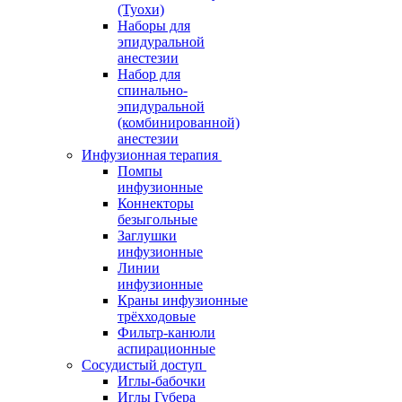
(Туохи)
Наборы для
эпидуральной
анестезии
Набор для
спинально-
эпидуральной
(комбинированной)
анестезии
Инфузионная терапия
Помпы
инфузионные
Коннекторы
безыгольные
Заглушки
инфузионные
Линии
инфузионные
Краны инфузионные
трёхходовые
Фильтр-канюли
аспирационные
Сосудистый доступ
Иглы-бабочки
Иглы Губера