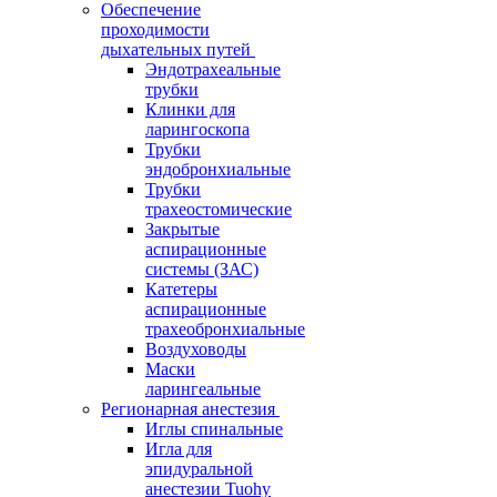
Обеспечение
проходимости
дыхательных путей
Эндотрахеальные
трубки
Клинки для
ларингоскопа
Трубки
эндобронхиальные
Трубки
трахеостомические
Закрытые
аспирационные
системы (ЗАС)
Катетеры
аспирационные
трахеобронхиальные
Воздуховоды
Маски
ларингеальные
Регионарная анестезия
Иглы спинальные
Игла для
эпидуральной
анестезии Tuohy