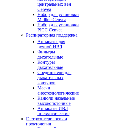
центральных вен
Cenvea
Набор для установки
Midline Cenvea
Набор для установки
PICC Cenvea
Респираторная поддержка
Аппараты для
ручной ИВЛ
Фильтры
дыхательные
Контуры
дыхательные
Соединители для
дыхательных
контуров
Маски
анестезиологические
Канюли назальные
высокопоточные
Аппараты ИВЛ
пневматические
Гастроэнтерология и
проктология