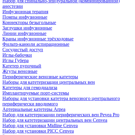
Набор для спинально-эпидуральной (комбинированной)
анестезии
Инфузионная терапия
Помпы инфузионные
Коннекторы безыгольные
Заглушки инфузионные
Линии инфузионные
Краны инфузионные трёхходовые
Фильтр-канюли аспирационные
Сосудистый доступ
Иглы-бабочки
Иглы Губера
Катетер пупочный
Жгуты венозные
Периферические венозные катетеры
Наборы для катетеризации центральных вен
Катетеры для гемодиализа
Имплантируемые порт‑системы
Наборы для установки катетера венозного центрального
периферически вводимого
Артериальные катетеры Arpea
Набор для катетеризации периферических вен Pevea Pro
Набор для катетеризации центральных вен Cenvea
Набор для установки Midline Cenvea
Набор для установки PICC Cenvea